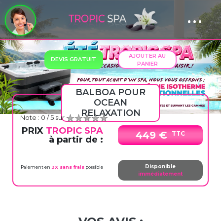
...
Panneau de gestion des cookies
Previous
Next
AJOUTER AU
DEVIS GRATUIT
PANIER
BALBOA POUR
OCEAN
RELAXATION
Note :
0
/ 5 sur
PRIX
TROPIC SPA
449 €
TTC
à partir de :
Disponible
Paiement en
3X sans frais
possible
immédiatement