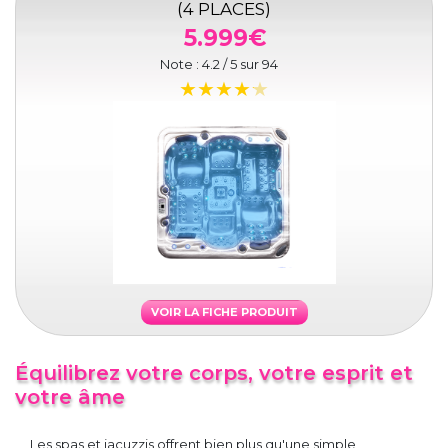
(4 PLACES)
5.999€
Note :
4.2
/ 5 sur
94
VOIR LA FICHE PRODUIT
Équilibrez votre corps, votre esprit et
votre âme
Les spas et jacuzzis offrent bien plus qu'une simple