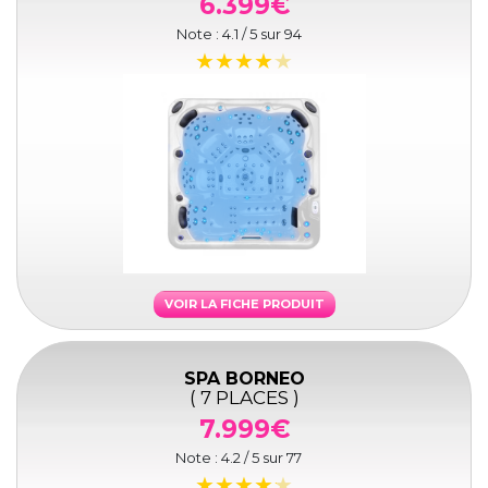
6.399€
Note :
4.1
/ 5 sur
94
VOIR LA FICHE PRODUIT
SPA BORNEO
( 7 PLACES )
7.999€
Note :
4.2
/ 5 sur
77