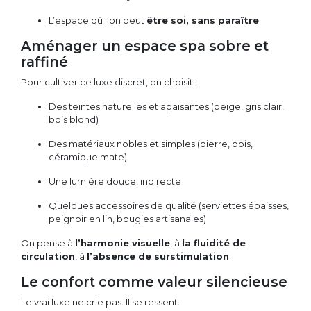
L’espace où l’on peut
être soi, sans paraître
Aménager un espace spa sobre et
raffiné
Pour cultiver ce luxe discret, on choisit :
Des teintes naturelles et apaisantes (beige, gris clair,
bois blond)
Des matériaux nobles et simples (pierre, bois,
céramique mate)
Une lumière douce, indirecte
Quelques accessoires de qualité (serviettes épaisses,
peignoir en lin, bougies artisanales)
On pense à
l’harmonie visuelle
, à
la fluidité de
circulation
, à
l’absence de surstimulation
.
Le confort comme valeur silencieuse
Le vrai luxe ne crie pas. Il se ressent.