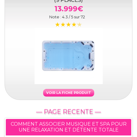
(9 PLACES)
13.999€
Note :
4.3
/ 5 sur
72
VOIR LA FICHE PRODUIT
— PAGE RECENTE —
COMMENT ASSOCIER MUSIQUE ET SPA POUR
UNE RELAXATION ET DÉTENTE TOTALE