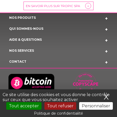
EN SAVOIR PLUS SUR TROPIC SPA
+
NOS PRODUITS
QUI SOMMES-NOUS
AIDE & QUESTIONS
NOS SERVICES
CONTACT
Ce site utilise des cookies et vous donne le contrôle
X
Ma
sur ceux que vous souhaitez activer
Tout accepter
Tout refuser
Personnaliser
MENTIONS LEGALES TROPIC SPA © 2023 COPYRIGHT
Politique de confidentialité