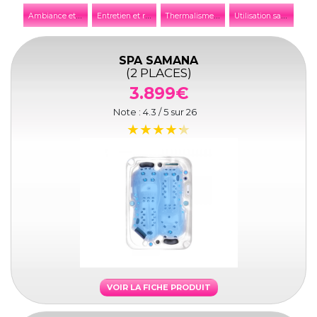
A
mbiance et décoration
E
ntretien et réparation
T
hermalisme et thalassothérapie
U
tilisation saisonnière
SPA SAMANA
(2 PLACES)
3.899€
Note :
4.3
/ 5 sur
26
VOIR LA FICHE PRODUIT