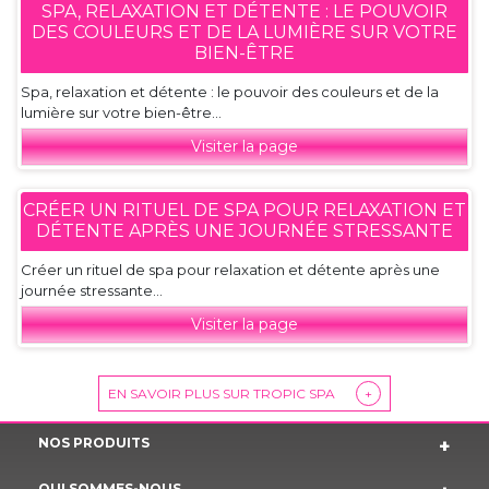
SPA, RELAXATION ET DÉTENTE : LE POUVOIR
DES COULEURS ET DE LA LUMIÈRE SUR VOTRE
BIEN-ÊTRE
Spa, relaxation et détente : le pouvoir des couleurs et de la
lumière sur votre bien-être...
Visiter la page
CRÉER UN RITUEL DE SPA POUR RELAXATION ET
DÉTENTE APRÈS UNE JOURNÉE STRESSANTE
Créer un rituel de spa pour relaxation et détente après une
journée stressante...
Visiter la page
EN SAVOIR PLUS SUR TROPIC SPA
+
NOS PRODUITS
QUI SOMMES-NOUS