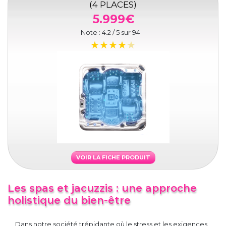
(4 PLACES)
5.999€
Note :
4.2
/ 5 sur
94
VOIR LA FICHE PRODUIT
Les spas et jacuzzis : une approche
holistique du bien-être
Dans notre société trépidante où le stress et les exigences