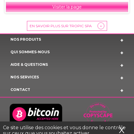
Visiter la page
EN SAVOIR PLUS SUR TROPIC SPA
+
NOS PRODUITS
QUI SOMMES-NOUS
AIDE & QUESTIONS
NOS SERVICES
CONTACT
Ce site utilise des cookies et vous donne le contrôle
X
Ma
sur ceux que vous souhaitez activer