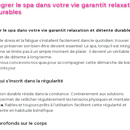
grer le spa dans votre vie garantit relaxa
urables
 le spa dans votre vie garantit relaxation et détente durabl
stress et la fatigue s’installent facilement dans le quotidien, trouver
r préserver son bien-être devient essentiel. Le spa, lorsqu’il est intég
e se limite pas à un simple moment de plaisir : il devient un véritable
n et de détente à long terme.
 nous concevons nos spas pour accompagner cette démarche de bie
près jour.
i s’inscrit dans la régularité
tion durable réside dans la constance. Contrairement aux solutions
 permet de relâcher régulièrement les tensions physiques et mentale
pa
, fiables et toujours prêts à l’utilisation, facilitent cette régularité et
tente en habitude bénéfique.
profonds sur le corps