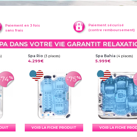
Paiement sécurisé
Paiement en 3 fois
(contre remboursement)
sans frais
PA DANS VOTRE VIE GARANTIT RELAXAT
s)
Spa Rio
(3 places)
Spa Bahia
(4 places)
4.299€
5.999€
%
%
-74
-75
ODUIT
VOIR LA FICHE PRODUIT
VOIR LA FICHE PRO