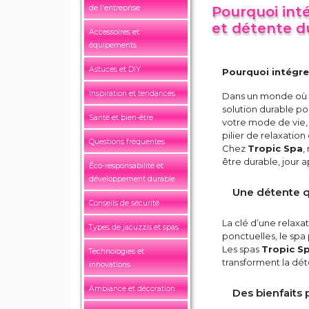
de l'entreprise
Pourquoi inté
et détente d
Accessoires et
équipements
Astuces et DIY
Pourquoi intégrer
Inspiration et tendances
Dans un monde où le 
solution durable pou
Santé et bien-être
votre mode de vie, n
pilier de relaxatio
Questions fréquentes
Chez
Tropic Spa
,
être durable, jour a
Éco-responsabilité et
développement durable
Une détente qu
Conseils de sécurité
La clé d’une relaxa
Types de jacuzzis et spas
ponctuelles, le spa
Les spas
Tropic S
Technologies et
transforment la dé
innovations
Ambiance et décoration
Des bienfaits 