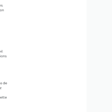
ns.
son
il.
ions
as de
z
cette