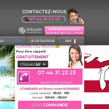
CONTACTEZ-NOUS
07 44 31 23 23
DEVENIR REVENDEUR
DEVENIR INSTALLATEUR
LA
BOUTIQUE
LE CATALOGUE
SAV
CONTACTEZ NOUS
Pour être rappelé
GRATUITEMENT
Cliquez
ici
07 44 31 23 23
Appels non-surtaxés
STANDARD et Show-room HORAIRES
Lundi-vendredi :
9h30 - 19h
Samedi :
10h00 - 15h00
SUIVI
COMMANDE