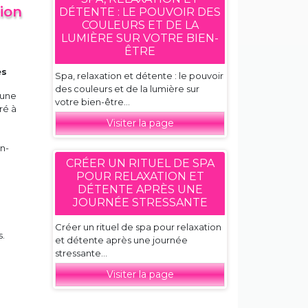
tion
DÉTENTE : LE POUVOIR DES
COULEURS ET DE LA
LUMIÈRE SUR VOTRE BIEN-
ÊTRE
es
Spa, relaxation et détente : le pouvoir
des couleurs et de la lumière sur
 une
votre bien-être...
ré à
Visiter la page
n-
CRÉER UN RITUEL DE SPA
POUR RELAXATION ET
DÉTENTE APRÈS UNE
JOURNÉE STRESSANTE
Créer un rituel de spa pour relaxation
s.
et détente après une journée
stressante...
Visiter la page