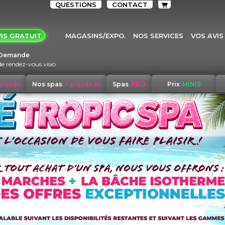
QUESTIONS
CONTACT
IS GRATUIT
MAGASINS/EXPO.
NOS SERVICES
VOS AVIS
Demande
de rendez-vous visio
 places
Nos spas
7 places et
Spas
PRO
Prix
MINIS
+