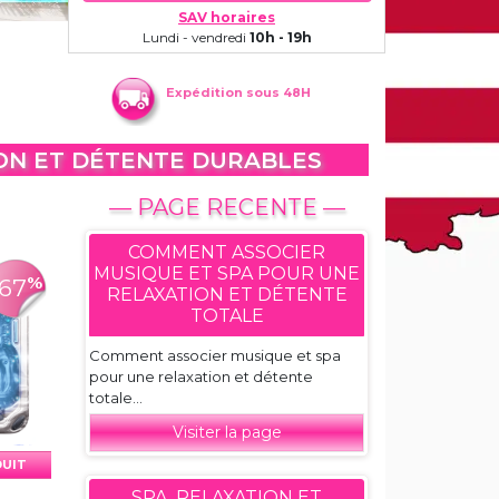
SAV horaires
Lundi - vendredi
10h - 19h
Expédition sous 48H
ION ET DÉTENTE DURABLES
— PAGE RECENTE —
COMMENT ASSOCIER
MUSIQUE ET SPA POUR UNE
%
-67
RELAXATION ET DÉTENTE
TOTALE
Comment associer musique et spa
pour une relaxation et détente
totale...
Visiter la page
DUIT
SPA, RELAXATION ET