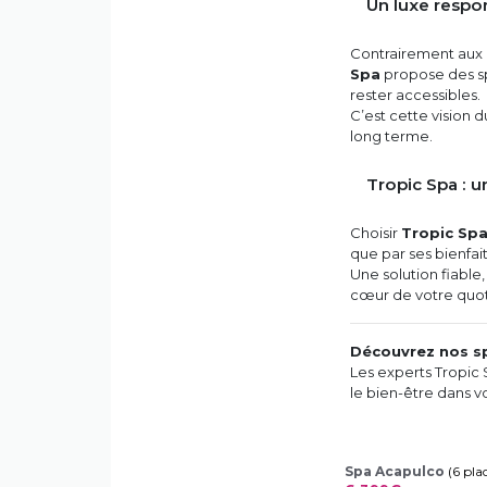
Un luxe respo
Contrairement aux i
Spa
propose des sp
rester accessibles.
C’est cette vision 
long terme.
Tropic Spa : u
Choisir
Tropic Sp
que par ses bienfait
Une solution fiable
cœur de votre quot
Découvrez nos sp
Les experts Tropic
le bien-être dans v
Spa Acapulco
(6 pla