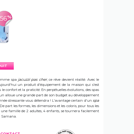
%
-56
DUIT
jacuzzi pas cher
e gamme spa
, ce rêve devient réalité. Avec le
t aujourd'hui un produit d'équipement de la maison qui s'est
e confort et la praticité. En perpétuelles évolutions, des spas
 Sun alloue une grande part de son budget au développement
spa
ournée stressante vous détendra ! L'avantage certain d'un
 De part les formes, les dimensions et les coloris, pour tous les
e une famille de 2 adultes, 4 enfants, se tournera facilement
 un Samana.
CONTACT