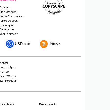
Contact
Plan d'accès
Halls d'Exposition -
vente de spas -
Tropicspa
Catalogue
Recrutement
jacuzzi
ter un Spa
France
ntie 20 ans
zi intérieur
ibre de vie
Prendre soin