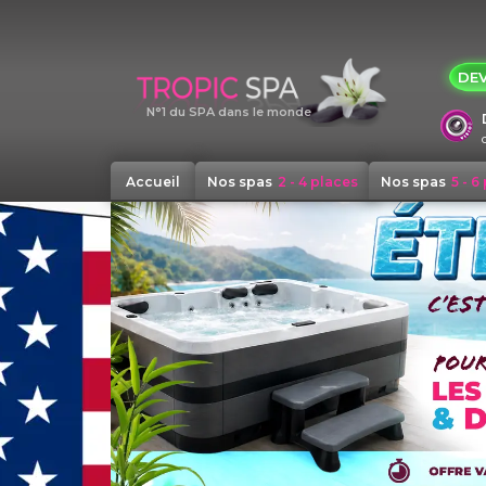
Panneau de gestion des cookies
DEV
N°1 du SPA dans le monde
Accueil
Nos spas
2 - 4 places
Nos spas
5 - 6