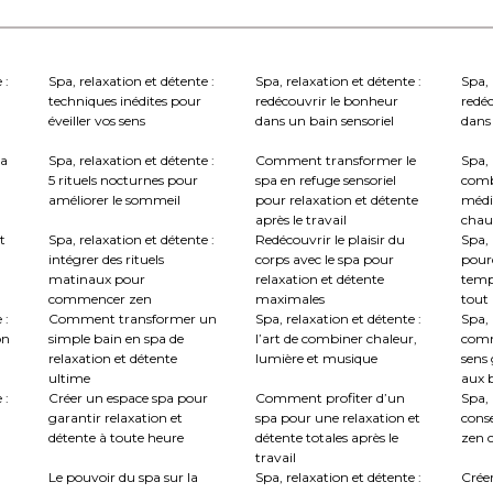
 :
Spa, relaxation et détente :
Spa, relaxation et détente :
Spa, 
techniques inédites pour
redécouvrir le bonheur
redé
éveiller vos sens
dans un bain sensoriel
dans 
la
Spa, relaxation et détente :
Comment transformer le
Spa, 
5 rituels nocturnes pour
spa en refuge sensoriel
comb
améliorer le sommeil
pour relaxation et détente
médi
après le travail
chau
t
Spa, relaxation et détente :
Redécouvrir le plaisir du
Spa, 
intégrer des rituels
corps avec le spa pour
pourq
matinaux pour
relaxation et détente
temp
commencer zen
maximales
tout
 :
Comment transformer un
Spa, relaxation et détente :
Spa, 
on
simple bain en spa de
l’art de combiner chaleur,
comm
relaxation et détente
lumière et musique
sens 
ultime
aux b
 :
Créer un espace spa pour
Comment profiter d’un
Spa, 
garantir relaxation et
spa pour une relaxation et
conse
détente à toute heure
détente totales après le
zen c
travail
Le pouvoir du spa sur la
Spa, relaxation et détente :
Crée