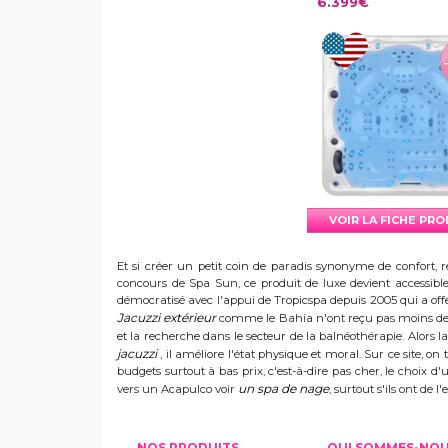
6.399€
VOIR LA FICHE PR
Et si créer un petit coin de paradis synonyme de confort, r
concours de Spa Sun, ce produit de luxe devient accessible 
démocratisé avec l'appui de Tropicspa depuis 2005 qui a offert
Jacuzzi extérieur
comme le Bahia n'ont reçu pas moins de s
et la recherche dans le secteur de la balnéothérapie. Alors
jacuzzi
, il améliore l'état physique et moral. Sur ce site, on 
budgets surtout à bas prix, c'est-à-dire pas cher, le choix 
un spa de nage
vers un Acapulco voir
, surtout s'ils ont de
NOS PRODUITS
QUI SOMMES-NO