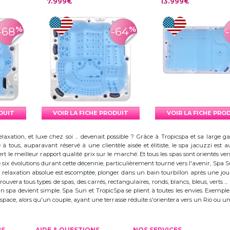
7.999€
13.999€
%
%
-68
-64
ODUIT
VOIR LA FICHE PRODUIT
VOIR LA FICHE PRO
elaxation, et luxe chez soi ... devenait possible ? Grâce à Tropicspa et sa larg
à tous, auparavant réservé à une clientèle aisée et élitiste, le spa jacuzzi es
 le meilleur rapport qualité prix sur le marché. Et tous les spas sont orientés vers l
ix évolutions durant cette décennie, particulièrement tourné vers l'avenir, Spa
 la relaxation absolue est escomptée, plonger dans un bain tourbillon après une j
trouvera tous types de spas, des carrés, rectangulaires, ronds, blancs, bleus, verts ...
d'un spa devient simple. Spa Sun et TropicSpa se plient à toutes les envies. Exempl
 l'espace, alors qu'un couple, ayant une terrasse réduite s'orientera vers un Rio ou
US
AIDE & QUESTIONS
NOS SERVICES