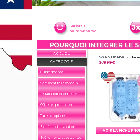
Satisfait
ou remboursé
POURQUOI INTÉGRER LE S
ACCUEIL
Spa Samana
(2 place
CATEGORIE
3.899€
Guide d'achat
Comparatifs et conseils
Installation et entretien
Offres et promotions
Tarifs et options
Bienfaits et relaxation
VOIR LA FICHE PR
Événements et actualités