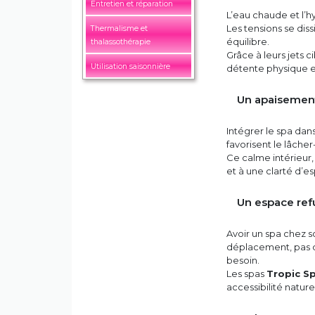
Entretien et réparation
L’eau chaude et l’h
Les tensions se dis
Thermalisme et
équilibre.
thalassothérapie
Grâce à leurs jets 
Utilisation saisonnière
détente physique e
Un apaisement
Intégrer le spa dan
favorisent le lâche
Ce calme intérieur,
et à une clarté d’es
Un espace ref
Avoir un spa chez s
déplacement, pas de
besoin.
Les spas
Tropic S
accessibilité nature