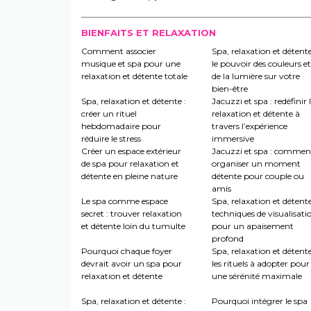
BIENFAITS ET RELAXATION
Comment associer
Spa, relaxation et détente
musique et spa pour une
le pouvoir des couleurs et
relaxation et détente totale
de la lumière sur votre
bien-être
Spa, relaxation et détente :
Jacuzzi et spa : redéfinir 
créer un rituel
relaxation et détente à
hebdomadaire pour
travers l’expérience
réduire le stress
immersive
Créer un espace extérieur
Jacuzzi et spa : commen
de spa pour relaxation et
organiser un moment
détente en pleine nature
détente pour couple ou
amis
Le spa comme espace
Spa, relaxation et détente
secret : trouver relaxation
techniques de visualisati
et détente loin du tumulte
pour un apaisement
profond
Pourquoi chaque foyer
Spa, relaxation et détente
devrait avoir un spa pour
les rituels à adopter pour
relaxation et détente
une sérénité maximale
Spa, relaxation et détente :
Pourquoi intégrer le spa