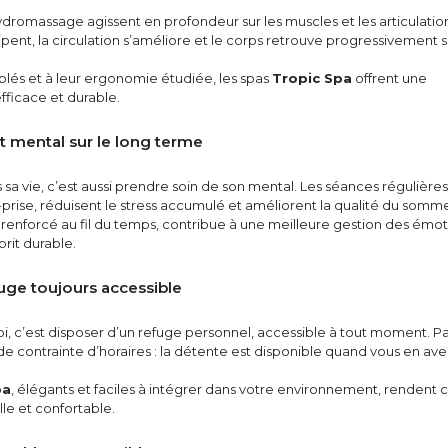
ydromassage agissent en profondeur sur les muscles et les articulatio
sipent, la circulation s’améliore et le corps retrouve progressivement 
ciblés et à leur ergonomie étudiée, les spas
Tropic Spa
offrent une
fficace et durable.
 mental sur le long terme
s sa vie, c’est aussi prendre soin de son mental. Les séances régulières
r-prise, réduisent le stress accumulé et améliorent la qualité du somme
 renforcé au fil du temps, contribue à une meilleure gestion des émot
prit durable.
uge toujours accessible
oi, c’est disposer d’un refuge personnel, accessible à tout moment. P
 contrainte d’horaires : la détente est disponible quand vous en ave
pa
, élégants et faciles à intégrer dans votre environnement, rendent 
lle et confortable.