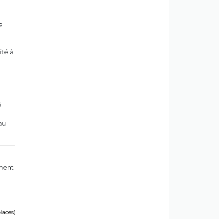
c
ité à
é
au
ement
places)