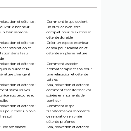
relaxation et détente :
Comment le spa devient
couvrir le bonheur
un outil de bien-être
un bain sensoriel
complet pour relaxation et
détente durable
relaxation et détente :
Créer un espace extérieur
iner respiration et
de spa pour relaxation et
tation dans l’eau
détente en pleine nature
de
relaxation et détente :
Comment associer
uoi la durée et la
aromathérapie et spa pour
érature changent
une relaxation et détente
totales
relaxation et détente :
Spa, relaxation et détente :
ent stimuler vos
comment transformer vos
grâce aux textures et
soirées en moments de
ulles
bonheur
relaxation et détente :
Comment le spa
ils pour créer un coin
transforme vos moments
hez soi
de relaxation en vraie
détente profonde
r une ambiance
Spa, relaxation et détente :