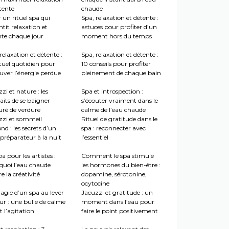
tente
chaude
 un rituel spa qui
Spa, relaxation et détente :
tit relaxation et
astuces pour profiter d’un
nte chaque jour
moment hors du temps
relaxation et détente :
Spa, relaxation et détente :
tuel quotidien pour
10 conseils pour profiter
uver l’énergie perdue
pleinement de chaque bain
zi et nature : les
Spa et introspection :
aits de se baigner
s’écouter vraiment dans le
uré de verdure
calme de l’eau chaude
zzi et sommeil
Rituel de gratitude dans le
nd : les secrets d’un
spa : reconnecter avec
préparateur à la nuit
l’essentiel
a pour les artistes :
Comment le spa stimule
quoi l’eau chaude
les hormones du bien-être :
re la créativité
dopamine, sérotonine,
ocytocine
agie d’un spa au lever
Jacuzzi et gratitude : un
ur : une bulle de calme
moment dans l’eau pour
 l’agitation
faire le point positivement