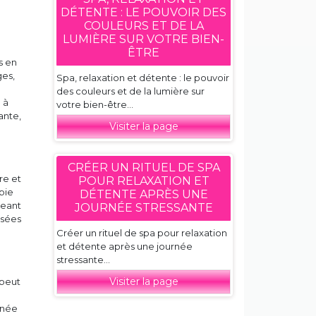
DÉTENTE : LE POUVOIR DES
COULEURS ET DE LA
LUMIÈRE SUR VOTRE BIEN-
ÊTRE
s en
ges,
Spa, relaxation et détente : le pouvoir
des couleurs et de la lumière sur
 à
votre bien-être...
ante,
Visiter la page
CRÉER UN RITUEL DE SPA
re et
POUR RELAXATION ET
apie
DÉTENTE APRÈS UNE
geant
JOURNÉE STRESSANTE
ssées
Créer un rituel de spa pour relaxation
et détente après une journée
stressante...
Visiter la page
 peut
rnée