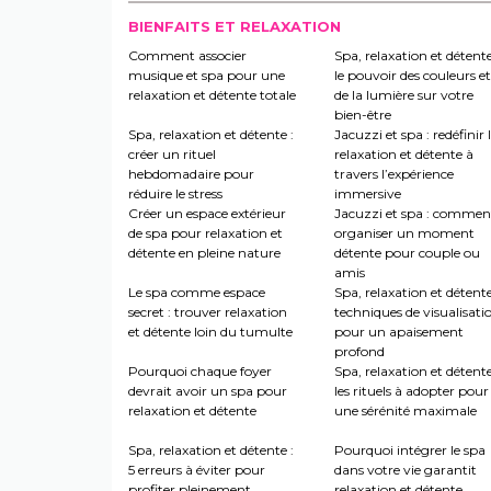
BIENFAITS ET RELAXATION
Comment associer
Spa, relaxation et détente
musique et spa pour une
le pouvoir des couleurs et
relaxation et détente totale
de la lumière sur votre
bien-être
Spa, relaxation et détente :
Jacuzzi et spa : redéfinir 
créer un rituel
relaxation et détente à
hebdomadaire pour
travers l’expérience
réduire le stress
immersive
Créer un espace extérieur
Jacuzzi et spa : commen
de spa pour relaxation et
organiser un moment
détente en pleine nature
détente pour couple ou
amis
Le spa comme espace
Spa, relaxation et détente
secret : trouver relaxation
techniques de visualisati
et détente loin du tumulte
pour un apaisement
profond
Pourquoi chaque foyer
Spa, relaxation et détente
devrait avoir un spa pour
les rituels à adopter pour
relaxation et détente
une sérénité maximale
Spa, relaxation et détente :
Pourquoi intégrer le spa
5 erreurs à éviter pour
dans votre vie garantit
profiter pleinement
relaxation et détente