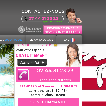
CONTACTEZ-NOUS
07 44 31 23 23
DEVENIR REVENDEUR
DEVENIR INSTALLATEUR
LA
BOUTIQUE
LE CATALOGUE
SAV
CONTACTEZ NOUS
Pour être rappelé
GRATUITEMENT
Cliquez
ici
07 44 31 23 23
Appels non-surtaxés
STANDARD et Show-room HORAIRES
Lundi-vendredi :
9h30 - 19h
Samedi :
10h00 - 15h00
SUIVI
COMMANDE