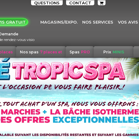
QUESTIONS
CONTACT
IS GRATUIT
MAGASINS/EXPO.
NOS SERVICES
VOS AVIS
Demande
de rendez-vous visio
 places
Nos spas
7 places et
Spas
PRO
Prix
MINIS
+