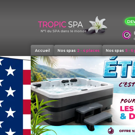
Panneau de gestion des cookies
DEV
N°1 du SPA dans le monde
Accueil
Nos spas
2 - 4 places
Nos spas
5 - 6