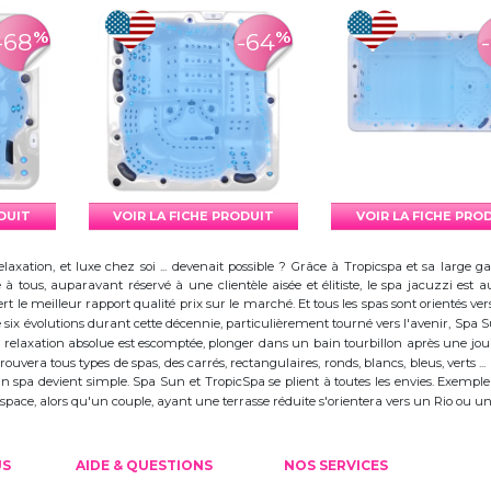
%
%
-68
-64
ODUIT
VOIR LA FICHE PRODUIT
VOIR LA FICHE PRO
elaxation, et luxe chez soi ... devenait possible ? Grâce à Tropicspa et sa larg
à tous, auparavant réservé à une clientèle aisée et élitiste, le spa jacuzzi es
 le meilleur rapport qualité prix sur le marché. Et tous les spas sont orientés vers l
ix évolutions durant cette décennie, particulièrement tourné vers l'avenir, Spa
 la relaxation absolue est escomptée, plonger dans un bain tourbillon après une j
trouvera tous types de spas, des carrés, rectangulaires, ronds, blancs, bleus, verts ...
d'un spa devient simple. Spa Sun et TropicSpa se plient à toutes les envies. Exempl
 l'espace, alors qu'un couple, ayant une terrasse réduite s'orientera vers un Rio ou
US
AIDE & QUESTIONS
NOS SERVICES