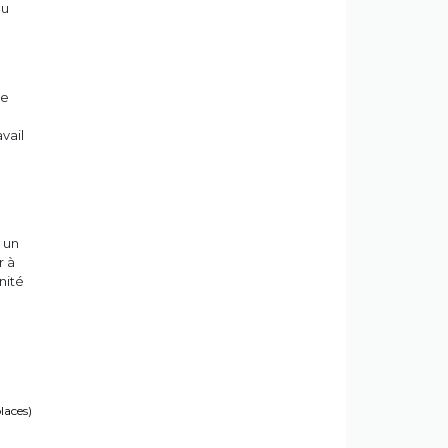
du
le
avail
 un
r à
nité
places)