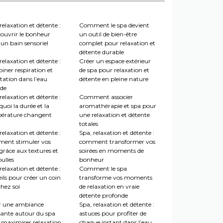
relaxation et détente :
Comment le spa devient
couvrir le bonheur
un outil de bien-être
un bain sensoriel
complet pour relaxation et
détente durable
relaxation et détente :
Créer un espace extérieur
iner respiration et
de spa pour relaxation et
tation dans l’eau
détente en pleine nature
de
relaxation et détente :
Comment associer
uoi la durée et la
aromathérapie et spa pour
érature changent
une relaxation et détente
totales
relaxation et détente :
Spa, relaxation et détente :
ent stimuler vos
comment transformer vos
grâce aux textures et
soirées en moments de
ulles
bonheur
relaxation et détente :
Comment le spa
ils pour créer un coin
transforme vos moments
hez soi
de relaxation en vraie
détente profonde
r une ambiance
Spa, relaxation et détente :
sante autour du spa
astuces pour profiter de
 maximiser relaxation
chaque instant dans l’eau