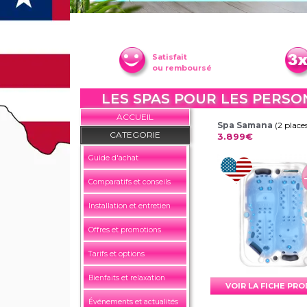
Satisfait
ou remboursé
LES SPAS POUR LES PERSO
ACCUEIL
Spa Samana
(2 place
CATEGORIE
3.899€
Guide d'achat
Comparatifs et conseils
Installation et entretien
Offres et promotions
Tarifs et options
Bienfaits et relaxation
VOIR LA FICHE PR
Événements et actualités