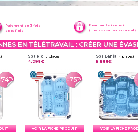
Paiement sécurisé
Paiement en 3 fois
(contre remboursement)
sans frais
NNES EN TÉLÉTRAVAIL : CRÉER UNE ÉVAS
s)
Spa Rio
(3 places)
Spa Bahia
(4 places)
4.299€
5.999€
%
%
-74
-75
ODUIT
VOIR LA FICHE PRODUIT
VOIR LA FICHE PRO