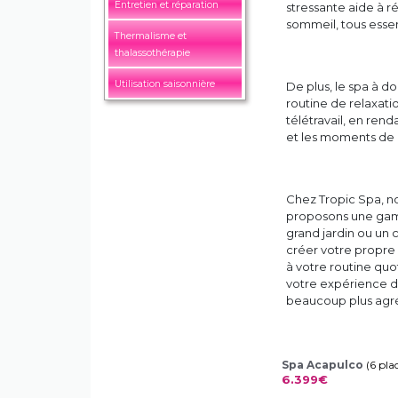
Entretien et réparation
stressante aide à ré
sommeil, tous essen
Thermalisme et
thalassothérapie
Utilisation saisonnière
De plus, le spa à d
routine de relaxat
télétravail, en renda
et les moments de 
Chez Tropic Spa, n
proposons une gamm
grand jardin ou un 
créer votre propre 
à votre routine qu
votre expérience du
beaucoup plus agr
Spa Acapulco
(6 pla
6.399€