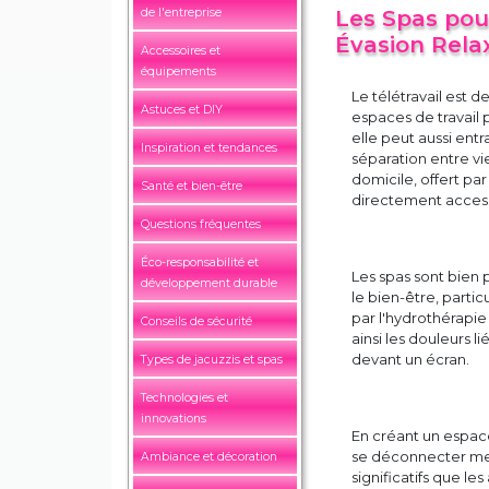
de l'entreprise
Les Spas pour
Évasion Rela
Accessoires et
équipements
Le télétravail est 
Astuces et DIY
espaces de travail
elle peut aussi en
Inspiration et tendances
séparation entre vie
domicile, offert par
Santé et bien-être
directement accessi
Questions fréquentes
Éco-responsabilité et
Les spas sont bien p
développement durable
le bien-être, parti
par l'hydrothérapie
Conseils de sécurité
ainsi les douleurs 
devant un écran.
Types de jacuzzis et spas
Technologies et
innovations
En créant un espace
se déconnecter ment
Ambiance et décoration
significatifs que l