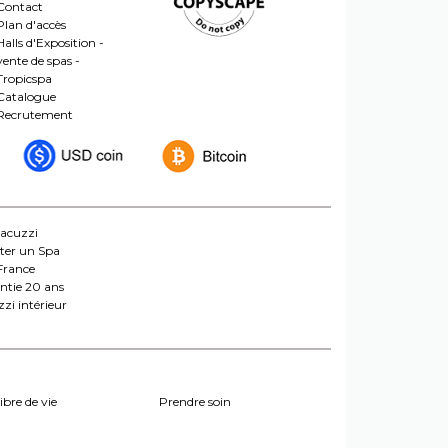
Contact
Plan d'accès
Halls d'Exposition -
vente de spas -
Tropicspa
Catalogue
Recrutement
jacuzzi
ter un Spa
France
ntie 20 ans
zi intérieur
ibre de vie
Prendre soin