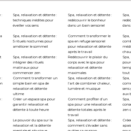
 :
Spa, relaxation et détente :
Spa, relaxation et détente :
Spa, 
techniques inédites pour
redécouvrir le bonheur
redé
éveiller vos sens
dans un bain sensoriel
dans 
la
Spa, relaxation et détente :
Comment transformer le
Spa, 
5 rituels nocturnes pour
spa en refuge sensoriel
comb
améliorer le sommeil
pour relaxation et détente
médi
après le travail
chau
t
Spa, relaxation et détente :
Redécouvrir le plaisir du
Spa, 
intégrer des rituels
corps avec le spa pour
pourq
matinaux pour
relaxation et détente
temp
commencer zen
maximales
tout
 :
Comment transformer un
Spa, relaxation et détente :
Spa, 
on
simple bain en spa de
l’art de combiner chaleur,
comm
relaxation et détente
lumière et musique
sens 
ultime
aux b
 :
Créer un espace spa pour
Comment profiter d’un
Spa, 
garantir relaxation et
spa pour une relaxation et
conse
détente à toute heure
détente totales après le
zen c
travail
Le pouvoir du spa sur la
Spa, relaxation et détente :
Crée
relaxation et la détente
comment s’évader sans
apai
mentale et physique
quitter sa maison
pour