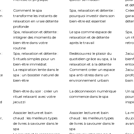
et dé
 :
Comment le spa
Spa, relaxation et détente :
Créer
en
transforme les instants de
pourquoi investir dans son
garan
relaxation en vraie détente
bien-être est essentiel
déte
profonde
Spa, relaxation et détente :
Le spa comme espace de
Spa, 
intégrer des moments de
relaxation et de détente
un ri
bien-être dans votre
après le travail
retro
routine
 :
Spa, relaxation et détente :
Redécouvrez le plaisir du
Jacuz
5 rituels simples pour un
quotidien grâce au spa, à la
bienf
bien-être immédiat
relaxation et à la détente
ento
La respiration lente dans le
Comment créer un espace
Jacu
te
spa : un booster naturel de
spa anti-stress dans un
profo
bien-être
environnement urbain
bain 
:
Bien-être du soir : créer un
La déconnexion numérique
Un sp
rituel relaxant avec votre
commence dans le spa
pour
nd
jacuzzi
inspi
Associer lecture et bain
Associer lecture et bain
La m
r,
chaud : les meilleurs types
chaud : les meilleurs types
du jo
de livres à savourer dans le
de livres à savourer dans le
avant
spa
spa