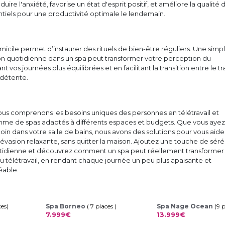
duire l'anxiété, favorise un état d'esprit positif, et améliore la qualité 
tiels pour une productivité optimale le lendemain.
omicile permet d’instaurer des rituels de bien-être réguliers. Une simp
ion quotidienne dans un spa peut transformer votre perception du
nt vos journées plus équilibrées et en facilitant la transition entre le tr
détente.
ous comprenons les besoins uniques des personnes en télétravail et
e de spas adaptés à différents espaces et budgets. Que vous ayez
coin dans votre salle de bains, nous avons des solutions pour vous aide
évasion relaxante, sans quitter la maison. Ajoutez une touche de séré
otidienne et découvrez comment un spa peut réellement transformer
 télétravail, en rendant chaque journée un peu plus apaisante et
éable.
ces)
Spa Borneo
( 7 places )
Spa Nage Ocean
(9 
7.999€
13.999€