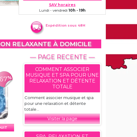
SAV horaires
Lundi - vendredi
10h - 19h
Expédition sous 48H
ION RELAXANTE À DOMICILE
— PAGE RECENTE —
COMMENT ASSOCIER
MUSIQUE ET SPA POUR UNE
%
-67
RELAXATION ET DÉTENTE
TOTALE
Comment associer musique et spa
pour une relaxation et détente
totale...
Visiter la page
DUIT
SPA, RELAXATION ET