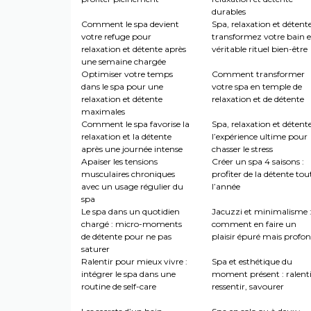
durables
Comment le spa devient
Spa, relaxation et détente
votre refuge pour
transformez votre bain 
relaxation et détente après
véritable rituel bien-être
une semaine chargée
Optimiser votre temps
Comment transformer
dans le spa pour une
votre spa en temple de
relaxation et détente
relaxation et de détente
maximales
Comment le spa favorise la
Spa, relaxation et détente
relaxation et la détente
l’expérience ultime pour
après une journée intense
chasser le stress
Apaiser les tensions
Créer un spa 4 saisons :
musculaires chroniques
profiter de la détente tou
avec un usage régulier du
l’année
spa
Le spa dans un quotidien
Jacuzzi et minimalisme 
chargé : micro-moments
comment en faire un
de détente pour ne pas
plaisir épuré mais profo
saturer
Ralentir pour mieux vivre :
Spa et esthétique du
intégrer le spa dans une
moment présent : ralenti
routine de self-care
ressentir, savourer