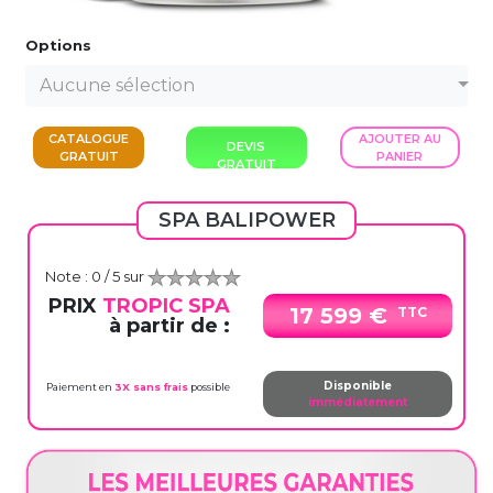
Options
Aucune sélection
CATALOGUE
AJOUTER AU
DEVIS
GRATUIT
PANIER
GRATUIT
SPA BALIPOWER
Note :
0
/ 5 sur
PRIX
TROPIC SPA
17 599 €
TTC
à partir de :
Disponible
Paiement en
3X sans frais
possible
immédiatement