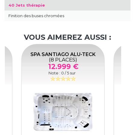
40 Jets thérapie
Finition des buses chromées
VOUS AIMEREZ AUSSI :
ECK
SPA LÉVITATION ALU-TECK
S
(8 PLACES)
12.999 €
Note :
0
/ 5 sur