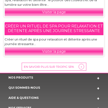
Spa, relaxation et détente : le pouvoir des couleurs et de la
lumière sur votre bien-être...
Visiter la page
CRÉER UN RITUEL DE SPA POUR RELAXATION ET
DÉTENTE APRÈS UNE JOURNÉE STRESSANTE
Créer un rituel de spa pour relaxation et détente après une
journée stressante...
Visiter la page
EN SAVOIR PLUS SUR TROPIC SPA
+
NOS PRODUITS
QUI SOMMES-NOUS
AIDE & QUESTIONS
NOS SERVICES