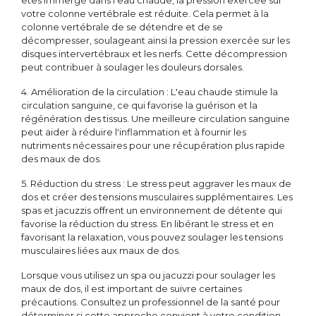
êtes immergé dans l'eau chaude, la pression exercée sur
votre colonne vertébrale est réduite. Cela permet à la
colonne vertébrale de se détendre et de se
décompresser, soulageant ainsi la pression exercée sur les
disques intervertébraux et les nerfs. Cette décompression
peut contribuer à soulager les douleurs dorsales.
4. Amélioration de la circulation : L'eau chaude stimule la
circulation sanguine, ce qui favorise la guérison et la
régénération des tissus. Une meilleure circulation sanguine
peut aider à réduire l'inflammation et à fournir les
nutriments nécessaires pour une récupération plus rapide
des maux de dos.
5. Réduction du stress : Le stress peut aggraver les maux de
dos et créer des tensions musculaires supplémentaires. Les
spas et jacuzzis offrent un environnement de détente qui
favorise la réduction du stress. En libérant le stress et en
favorisant la relaxation, vous pouvez soulager les tensions
musculaires liées aux maux de dos.
Lorsque vous utilisez un spa ou jacuzzi pour soulager les
maux de dos, il est important de suivre certaines
précautions. Consultez un professionnel de la santé pour
déterminer si cette approche convient à votre condition