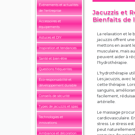
Événements et actualités
de l'entreprise
Jacuzzis et R
Bienfaits de 
Accessoires et
équipements
La relaxation et le
Astuces et DIY
jacuzzis offrent un
mettons en avant le
Inspiration et tendances
musculaire, mais au
peuvent aider à réd
Santé et bien-être
l'hydrothérapie.
Questions fréquentes
L'hydrothérapie util
Les jacuzzis, avec 
Éco-responsabilité et
cette thérapie. Lor
développement durable
sanguins, améliorant
facilement, réduisan
Conseils de sécurité
artérielle.
Types de jacuzzis et spas
Le massage procuré
Technologies et
cardiovasculaire. En
innovations
stress. Le stress es
peut naturellement 
Ambiance et décoration