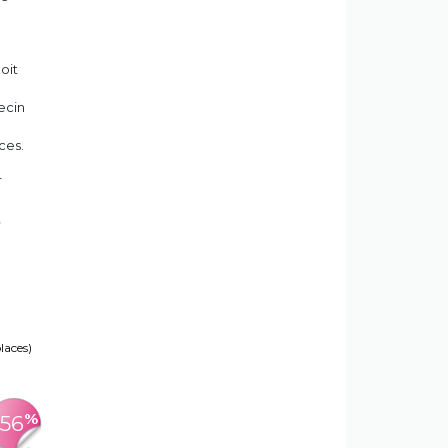
oit
ecin
ces.
r
,
places)
%
-56