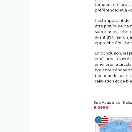
température précis
préférences et à v
Il est important de
être pratiquée de m
spécifiques, telle
avant d'utiliser un
approche équilibré
En conclusion, les j
améliorer la santé c
améliorer la circul
nous nous engageons
bonheur de nos cli
relaxation et de bie
Spa Acapulco
(6 pla
6.399€