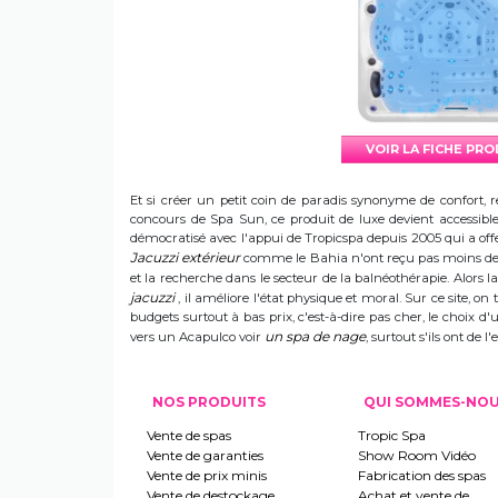
VOIR LA FICHE PR
Et si créer un petit coin de paradis synonyme de confort, r
concours de Spa Sun, ce produit de luxe devient accessible 
démocratisé avec l'appui de Tropicspa depuis 2005 qui a offert
Jacuzzi extérieur
comme le Bahia n'ont reçu pas moins de s
et la recherche dans le secteur de la balnéothérapie. Alors
jacuzzi
, il améliore l'état physique et moral. Sur ce site, on 
budgets surtout à bas prix, c'est-à-dire pas cher, le choix 
un spa de nage
vers un Acapulco voir
, surtout s'ils ont de
NOS PRODUITS
QUI SOMMES-NO
Vente de spas
Tropic Spa
Vente de garanties
Show Room Vidéo
Vente de prix minis
Fabrication des spas
Vente de destockage
Achat et vente de