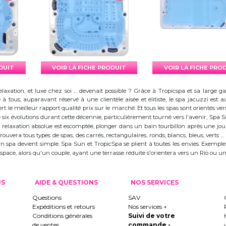
ODUIT
VOIR LA FICHE PRODUIT
VOIR LA FICHE PRO
elaxation, et luxe chez soi ... devenait possible ? Grâce à Tropicspa et sa larg
à tous, auparavant réservé à une clientèle aisée et élitiste, le spa jacuzzi es
 le meilleur rapport qualité prix sur le marché. Et tous les spas sont orientés vers l
ix évolutions durant cette décennie, particulièrement tourné vers l'avenir, Spa
 la relaxation absolue est escomptée, plonger dans un bain tourbillon après une j
trouvera tous types de spas, des carrés, rectangulaires, ronds, blancs, bleus, verts ...
d'un spa devient simple. Spa Sun et TropicSpa se plient à toutes les envies. Exempl
 l'espace, alors qu'un couple, ayant une terrasse réduite s'orientera vers un Rio ou
US
AIDE & QUESTIONS
NOS SERVICES
Questions
SAV
Expéditions et retours
Nos services +
Conditions générales
Suivi de votre
de ventes
commande -