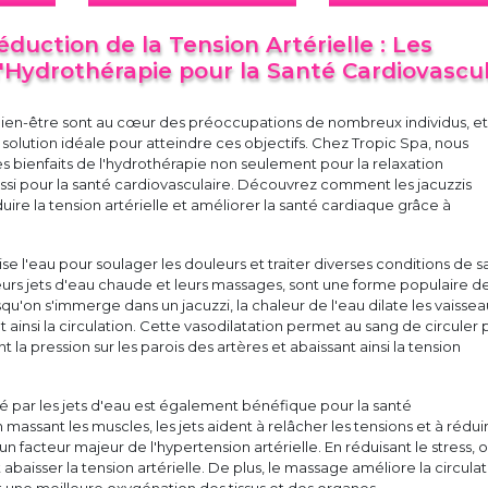
éduction de la Tension Artérielle : Les
l'Hydrothérapie pour la Santé Cardiovascul
 bien-être sont au cœur des préoccupations de nombreux individus, et
e solution idéale pour atteindre ces objectifs. Chez Tropic Spa, nous
s bienfaits de l'hydrothérapie non seulement pour la relaxation
ssi pour la santé cardiovasculaire. Découvrez comment les jacuzzis
uire la tension artérielle et améliorer la santé cardiaque grâce à
ise l'eau pour soulager les douleurs et traiter diverses conditions de s
leurs jets d'eau chaude et leurs massages, sont une forme populaire d
squ'on s'immerge dans un jacuzzi, la chaleur de l'eau dilate les vaisse
 ainsi la circulation. Cette vasodilatation permet au sang de circuler 
t la pression sur les parois des artères et abaissant ainsi la tension
 par les jets d'eau est également bénéfique pour la santé
 massant les muscles, les jets aident à relâcher les tensions et à rédui
t un facteur majeur de l'hypertension artérielle. En réduisant le stress, 
abaisser la tension artérielle. De plus, le massage améliore la circula