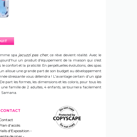
DUIT
jacuzzi pas cher
e gamme spa
, ce rêve devient réalité. Avec le
t aujourd'hui un produit d'équipement de la maison qui s'est
e confort et la praticité. En perpétuelles évolutions, des spas
 Sun alloue une grande part de son budget au développement
spa
ournée stressante vous détendra ! L'avantage certain d'un
 De part les formes, les dimensions et les coloris, pour tous les
e une famille de 2 adultes, 4 enfants, se tournera facilement
 un Samana.
CONTACT
Contact
Plan d'accès
Halls d'Exposition -
vente de spas -