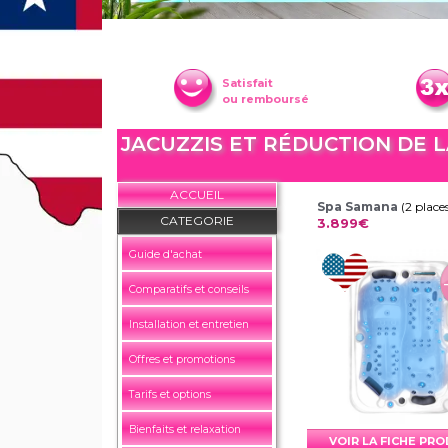
Satisfait
ou remboursé
JACUZZIS ET RÉDUCTION DE L
ACCUEIL
Spa Samana
(2 place
CATEGORIE
3.899€
Guide d'achat
Comparatifs et conseils
Installation et entretien
Offres et promotions
Tarifs et options
Bienfaits et relaxation
VOIR LA FICHE PR