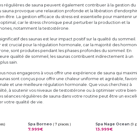
es régulières de sauna peuvent également contribuer à la gestion du
du sauna provoque une relaxation profonde et la libération d'endorphi
n-être. La gestion efficace du stress est essentielle pour maintenir u
optimal, car le stress chronique peut perturber la production et la
mones, notamment la testostérone.
gnificatif des saunas est leur impact positif sur la qualité du sommeil.
est crucial pour la régulation hormonale, car la majorité des hormone
érone, sont produites pendant les phases profondes du sommeil. En
leure qualité de sommeil, les saunas contribuent indirectement à un
plus sain.
ous nous engageons à vous offrir une expérience de sauna qui maxim
saunas sont conçus pour offrir une chaleur uniforme et agréable, favori
imale et une meilleure régulation hormonale. Que vous cherchiez à
alité, à soutenir vos niveaux de testostérone ou à optimiser votre bien
es séances régulières de sauna dans votre routine peut être un excel
r votre qualité de vie.
ces)
Spa Borneo
( 7 places )
Spa Nage Ocean
(9 
7.999€
13.999€