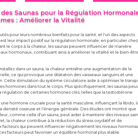
s des Saunas pour la Régulation Hormonal
es : Améliorer la Vitalité
utés pour leurs nombreux bienfaits pour la santé, et l'un des aspects
t leur impact positif sur la régulation hormonale, en particulier chez
t le corps à la chaleur, les saunas peuvent influencer de manière
veaux hormonaux, contribuant ainsi à améliorer la vitalité et le bien-êtr
nstallez dans un sauna, la chaleur entraîne une augmentation de la
elle, ce qui provoque une dilatation des vaisseaux sanguins et une
n. Cette stimulation du système circulatoire aide à optimiser le transp
des hormones dans tout le corps. Plus spécifiquement, les saunas peu
la régulation de certaines hormones clés, telles que la testostérone.
 une hormone cruciale pour la santé masculine, influençant la libido, l
la densité osseuse et l'énergie générale. Des études ont montré que
haleur, comme celle d'un sauna, peut aider à maintenir des niveaux sai
et, la chaleur contribue à la réduction du stress oxydatif et de
ux facteurs qui peuvent influencer négativement les niveaux hormona
es facteurs peut favoriser un équilibre hormonal plus stable.