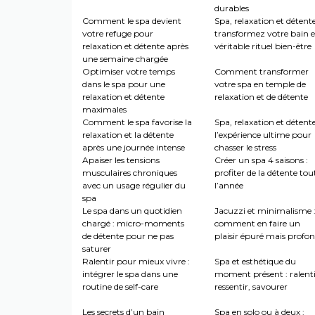
durables
Comment le spa devient
Spa, relaxation et détente
votre refuge pour
transformez votre bain 
relaxation et détente après
véritable rituel bien-être
une semaine chargée
Optimiser votre temps
Comment transformer
dans le spa pour une
votre spa en temple de
relaxation et détente
relaxation et de détente
maximales
Comment le spa favorise la
Spa, relaxation et détente
relaxation et la détente
l’expérience ultime pour
après une journée intense
chasser le stress
Apaiser les tensions
Créer un spa 4 saisons :
musculaires chroniques
profiter de la détente tou
avec un usage régulier du
l’année
spa
Le spa dans un quotidien
Jacuzzi et minimalisme 
chargé : micro-moments
comment en faire un
de détente pour ne pas
plaisir épuré mais profo
saturer
Ralentir pour mieux vivre :
Spa et esthétique du
intégrer le spa dans une
moment présent : ralenti
routine de self-care
ressentir, savourer
Les secrets d’un bain
Spa en solo ou à deux :