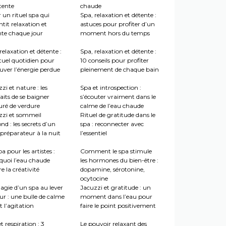
tente
chaude
 un rituel spa qui
Spa, relaxation et détente :
tit relaxation et
astuces pour profiter d’un
nte chaque jour
moment hors du temps
relaxation et détente :
Spa, relaxation et détente :
tuel quotidien pour
10 conseils pour profiter
uver l’énergie perdue
pleinement de chaque bain
zi et nature : les
Spa et introspection :
aits de se baigner
s’écouter vraiment dans le
uré de verdure
calme de l’eau chaude
zzi et sommeil
Rituel de gratitude dans le
nd : les secrets d’un
spa : reconnecter avec
préparateur à la nuit
l’essentiel
a pour les artistes :
Comment le spa stimule
quoi l’eau chaude
les hormones du bien-être :
re la créativité
dopamine, sérotonine,
ocytocine
agie d’un spa au lever
Jacuzzi et gratitude : un
ur : une bulle de calme
moment dans l’eau pour
 l’agitation
faire le point positivement
t respiration : 3
Le pouvoir relaxant des