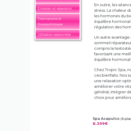
En outre, les séanc
Entretien et réparation
stress. La chaleur 
les hormones du bie
Thermalisme et
équilibre hormonal 
thalassothérapie
régulation des hor
Utilisation saisonnière
Un autre avantage si
sommeil réparateur 
compris la testost
favorisant une meil
équilibre hormonal 
Chez Tropic Spa, n
ces bienfaits. Nos 
une relaxation opt
améliorer votre vit
général, intégrer d
choix pour améliore
Spa Acapulco
(6 pla
6.399€