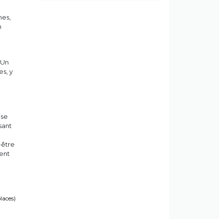
nes,
n
 Un
s, y
ise
sant
-être
lent
places)