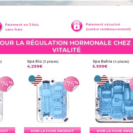
Paiement sécurisé
Paiement en 3 fois
(contre remboursement)
sans frais
 POUR LA RÉGULATION HORMONALE CHEZ 
VITALITÉ
s)
Spa Rio
(3 places)
Spa Bahia
(4 places)
4.299€
5.999€
%
%
-74
-75
ODUIT
VOIR LA FICHE PRODUIT
VOIR LA FICHE PRO