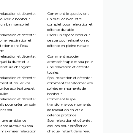
relaxation et détente :
Comment le spa devient
couvrir le bonheur
un outil de bien-être
un bain sensoriel
complet pour relaxation et
détente durable
relaxation et détente :
Créer un espace extérieur
iner respiration et
de spa pour relaxation et
tation dans l’eau
détente en pleine nature
de
relaxation et détente :
Comment associer
uoi la durée et la
aromathérapie et spa pour
érature changent
une relaxation et détente
totales
relaxation et détente :
Spa, relaxation et détente :
ent stimuler vos
comment transformer vos
grâce aux textures et
soirées en moments de
ulles
bonheur
relaxation et détente :
Comment le spa
ils pour créer un coin
transforme vos moments
hez soi
de relaxation en vraie
détente profonde
r une ambiance
Spa, relaxation et détente :
sante autour du spa
astuces pour profiter de
 maximiser relaxation
chaque instant dans l’eau