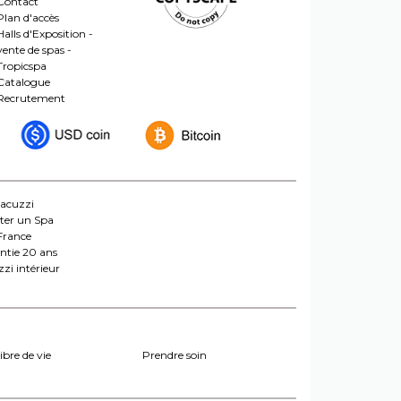
Contact
Plan d'accès
Halls d'Exposition -
vente de spas -
Tropicspa
Catalogue
Recrutement
jacuzzi
ter un Spa
France
ntie 20 ans
zi intérieur
ibre de vie
Prendre soin