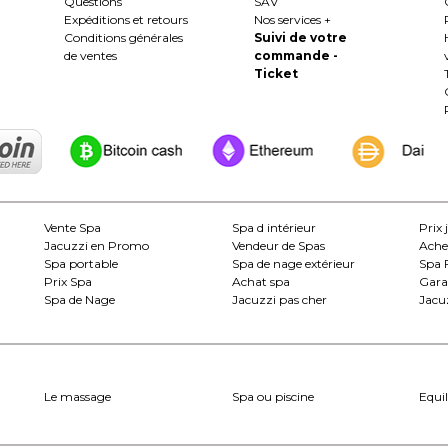
Questions
SAV
Expéditions et retours
Nos services +
Conditions générales
Suivi de votre
de ventes
commande -
Ticket
Vente Spa
Spa d intérieur
Prix 
Jacuzzi en Promo
Vendeur de Spas
Ache
Spa portable
Spa de nage extérieur
Spa 
Prix Spa
Achat spa
Gara
Spa de Nage
Jacuzzi pas cher
Jacuz
Le massage
Spa ou piscine
Equil