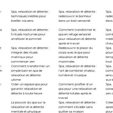
 :
Spa, relaxation et détente :
Spa, relaxation et détente :
Spa, 
techniques inédites pour
redécouvrir le bonheur
redé
éveiller vos sens
dans un bain sensoriel
dans 
la
Spa, relaxation et détente :
Comment transformer le
Spa, 
5 rituels nocturnes pour
spa en refuge sensoriel
comb
améliorer le sommeil
pour relaxation et détente
médi
après le travail
chau
t
Spa, relaxation et détente :
Redécouvrir le plaisir du
Spa, 
intégrer des rituels
corps avec le spa pour
pourq
matinaux pour
relaxation et détente
temp
commencer zen
maximales
tout
 :
Comment transformer un
Spa, relaxation et détente :
Spa, 
on
simple bain en spa de
l’art de combiner chaleur,
comm
relaxation et détente
lumière et musique
sens 
ultime
aux b
 :
Créer un espace spa pour
Comment profiter d’un
Spa, 
garantir relaxation et
spa pour une relaxation et
conse
détente à toute heure
détente totales après le
zen c
travail
Le pouvoir du spa sur la
Spa, relaxation et détente :
Crée
relaxation et la détente
comment s’évader sans
apai
mentale et physique
quitter sa maison
pour