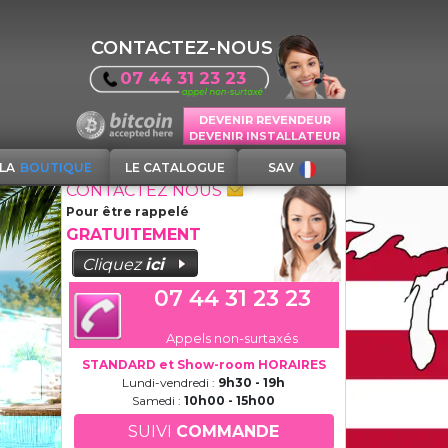
CONTACTEZ-NOUS
07 44 31 23 23
DEVENIR REVENDEUR
DEVENIR INSTALLATEUR
LA
BOUTIQUE
LE CATALOGUE
SAV
CONTACTEZ NOUS
Pour être rappelé
GRATUITEMENT
Cliquez
ici
07 44 31 23 23
Appels non-surtaxés
STANDARD et Show-room HORAIRES
Lundi-vendredi :
9h30 - 19h
Samedi :
10h00 - 15h00
SUIVI
COMMANDE