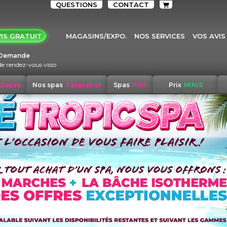
QUESTIONS
CONTACT
IS GRATUIT
MAGASINS/EXPO.
NOS SERVICES
VOS AVIS
Demande
de rendez-vous visio
 places
Nos spas
7 places et
Spas
PRO
Prix
MINIS
+