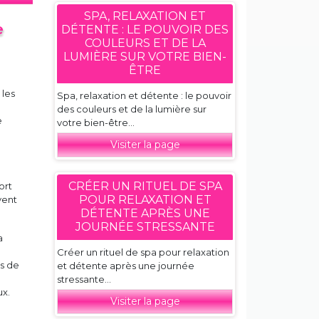
SPA, RELAXATION ET
e
DÉTENTE : LE POUVOIR DES
COULEURS ET DE LA
LUMIÈRE SUR VOTRE BIEN-
ÊTRE
 les
Spa, relaxation et détente : le pouvoir
des couleurs et de la lumière sur
e
votre bien-être...
Visiter la page
CRÉER UN RITUEL DE SPA
ort
POUR RELAXATION ET
vent
DÉTENTE APRÈS UNE
JOURNÉE STRESSANTE
a
Créer un rituel de spa pour relaxation
ns de
et détente après une journée
stressante...
ux.
Visiter la page