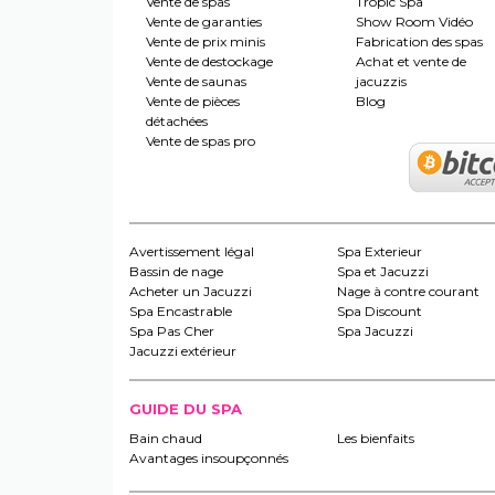
Vente de spas
Tropic Spa
Vente de garanties
Show Room Vidéo
Vente de prix minis
Fabrication des spas
Vente de destockage
Achat et vente de
Vente de saunas
jacuzzis
Vente de pièces
Blog
détachées
Vente de spas pro
Avertissement légal
Spa Exterieur
Bassin de nage
Spa et Jacuzzi
Acheter un Jacuzzi
Nage à contre courant
Spa Encastrable
Spa Discount
Spa Pas Cher
Spa Jacuzzi
Jacuzzi extérieur
GUIDE DU SPA
Bain chaud
Les bienfaits
Avantages insoupçonnés