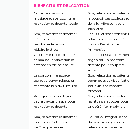
BIENFAITS ET RELAXATION
Comment associer
Spa, relaxation et détente
musique et spa pour une
le pouvoir des couleurs et
relaxation et détente totale
de la lumière sur votre
bien-être
Spa, relaxation et détente :
Jacuzzi et spa : redéfinir 
créer un rituel
relaxation et détente à
hebdomadaire pour
travers l’expérience
réduire le stress
immersive
Créer un espace extérieur
Jacuzzi et spa : commen
de spa pour relaxation et
organiser un moment
détente en pleine nature
détente pour couple ou
amis
Le spa comme espace
Spa, relaxation et détente
secret : trouver relaxation
techniques de visualisati
et détente loin du tumulte
pour un apaisement
profond
Pourquoi chaque foyer
Spa, relaxation et détente
devrait avoir un spa pour
les rituels à adopter pour
relaxation et détente
une sérénité maximale
Spa, relaxation et détente :
Pourquoi intégrer le spa
5 erreurs à éviter pour
dans votre vie garantit
profiter pleinement
relaxation et détente