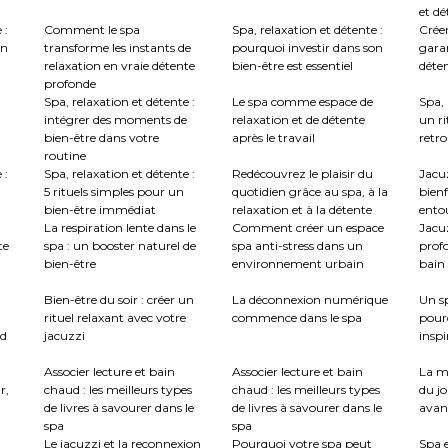
et dé
 :
Comment le spa
Spa, relaxation et détente :
Créer
en
transforme les instants de
pourquoi investir dans son
garan
relaxation en vraie détente
bien-être est essentiel
déte
profonde
Spa, relaxation et détente :
Le spa comme espace de
Spa, 
intégrer des moments de
relaxation et de détente
un ri
bien-être dans votre
après le travail
retro
routine
 :
Spa, relaxation et détente :
Redécouvrez le plaisir du
Jacuz
5 rituels simples pour un
quotidien grâce au spa, à la
bienf
bien-être immédiat
relaxation et à la détente
ento
La respiration lente dans le
Comment créer un espace
Jacu
te
spa : un booster naturel de
spa anti-stress dans un
profo
bien-être
environnement urbain
bain 
:
Bien-être du soir : créer un
La déconnexion numérique
Un sp
rituel relaxant avec votre
commence dans le spa
pour
nd
jacuzzi
inspi
Associer lecture et bain
Associer lecture et bain
La m
r,
chaud : les meilleurs types
chaud : les meilleurs types
du jo
de livres à savourer dans le
de livres à savourer dans le
avant
spa
spa
Le jacuzzi et la reconnexion
Pourquoi votre spa peut
Spa e