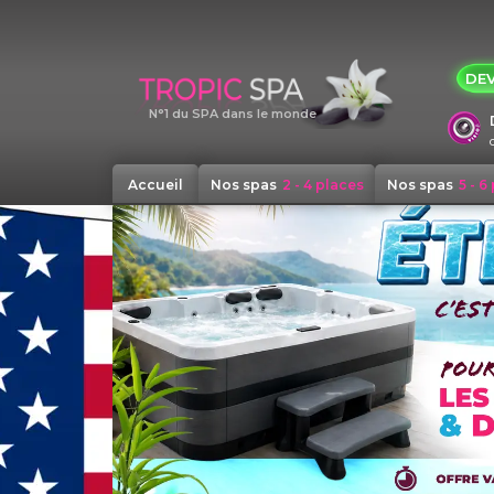
Panneau de gestion des cookies
DEV
N°1 du SPA dans le monde
Accueil
Nos spas
2 - 4 places
Nos spas
5 - 6