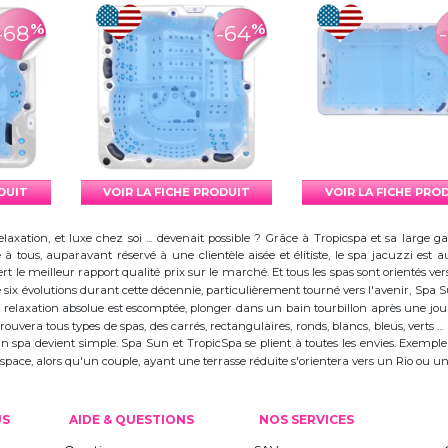
%
%
-68
-64
ODUIT
VOIR LA FICHE PRODUIT
VOIR LA FICHE PRO
elaxation, et luxe chez soi ... devenait possible ? Grâce à Tropicspa et sa larg
à tous, auparavant réservé à une clientèle aisée et élitiste, le spa jacuzzi es
 le meilleur rapport qualité prix sur le marché. Et tous les spas sont orientés vers l
ix évolutions durant cette décennie, particulièrement tourné vers l'avenir, Spa
 la relaxation absolue est escomptée, plonger dans un bain tourbillon après une j
trouvera tous types de spas, des carrés, rectangulaires, ronds, blancs, bleus, verts ...
d'un spa devient simple. Spa Sun et TropicSpa se plient à toutes les envies. Exempl
 l'espace, alors qu'un couple, ayant une terrasse réduite s'orientera vers un Rio ou
US
AIDE & QUESTIONS
NOS SERVICES