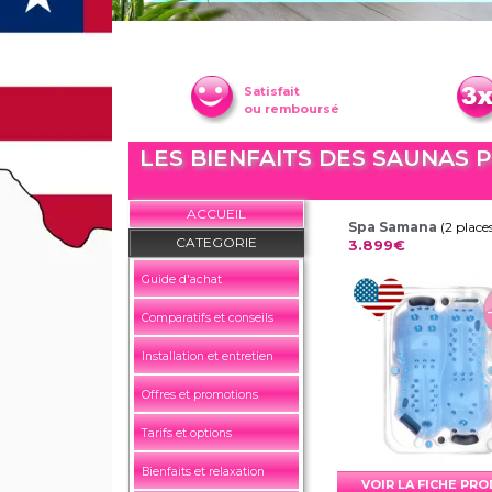
Satisfait
ou remboursé
LES BIENFAITS DES SAUNAS
ACCUEIL
Spa Samana
(2 place
CATEGORIE
3.899€
Guide d'achat
Comparatifs et conseils
Installation et entretien
Offres et promotions
Tarifs et options
Bienfaits et relaxation
VOIR LA FICHE PR