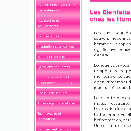
Événements et actualités
de l'entreprise
Les Bienfait
chez les Homm
Accessoires et
équipements
Les saunas sont rép
Astuces et DIY
souvent méconnus es
hommes. En exposan
Inspiration et tendances
significative les ni
général.
Santé et bien-être
Lorsque vous vous i
Questions fréquentes
température corpor
meilleure circulatio
Éco-responsabilité et
des nutriments et 
développement durable
jouer un rôle dans 
Conseils de sécurité
La testostérone est
masse musculaire, 
Types de jacuzzis et spas
l'exposition à la c
Technologies et
testostérone. En eff
innovations
l'inflammation, de
Une diminution de c
Ambiance et décoration