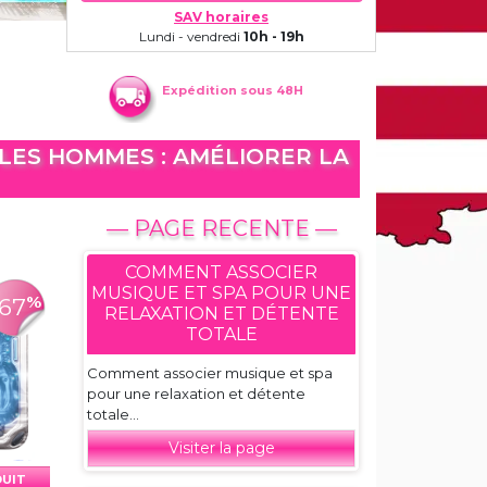
SAV horaires
Lundi - vendredi
10h - 19h
Expédition sous 48H
LES HOMMES : AMÉLIORER LA
— PAGE RECENTE —
COMMENT ASSOCIER
MUSIQUE ET SPA POUR UNE
%
-67
RELAXATION ET DÉTENTE
TOTALE
Comment associer musique et spa
pour une relaxation et détente
totale...
Visiter la page
DUIT