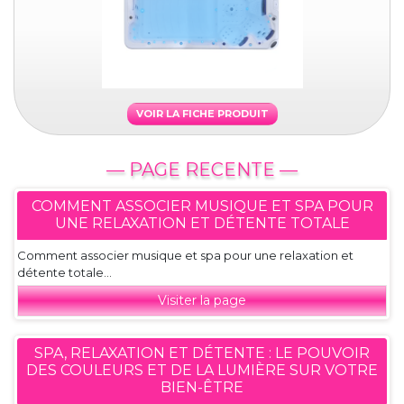
VOIR LA FICHE PRODUIT
— PAGE RECENTE —
COMMENT ASSOCIER MUSIQUE ET SPA POUR
UNE RELAXATION ET DÉTENTE TOTALE
Comment associer musique et spa pour une relaxation et
détente totale...
Visiter la page
SPA, RELAXATION ET DÉTENTE : LE POUVOIR
DES COULEURS ET DE LA LUMIÈRE SUR VOTRE
BIEN-ÊTRE