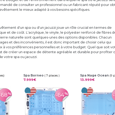
commandé de consulter un professionnel ou un fabricant réputé pour ob
 revêtement le mieux adapté à vos besoins spécifiques.
evêtement d'un spa ou d'un jacuzzi joue un rôle crucial en termes de
ique et de coût. L'acrylique, le vinyle, le polyester renforcé de fibres d
a pierre naturelle sont quelques-unes des options disponibles. Chacun
ges et des inconvénients, il est donc important de choisir celui qui
x à vos préférences personnelles et à votre budget. Quel que soit vo
est de créer un espace de détente agréable et durable pour profiter 
de votre spa ou jacuzzi.
ces)
Spa Borneo
( 7 places )
Spa Nage Ocean
(9 
7.999€
13.999€
%
%
-68
-64