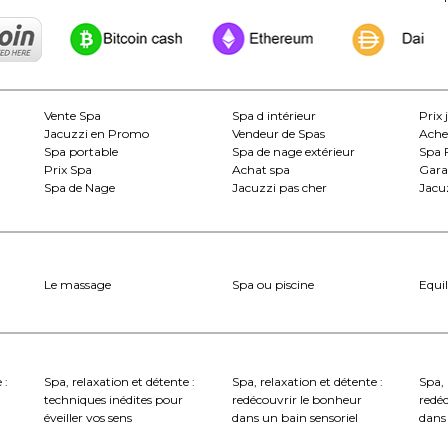
Vente Spa
Spa d intérieur
Prix 
Jacuzzi en Promo
Vendeur de Spas
Ache
Spa portable
Spa de nage extérieur
Spa 
Prix Spa
Achat spa
Gara
Spa de Nage
Jacuzzi pas cher
Jacuz
Le massage
Spa ou piscine
Equil
 :
Spa, relaxation et détente :
Spa, relaxation et détente :
Spa, 
techniques inédites pour
redécouvrir le bonheur
redé
éveiller vos sens
dans un bain sensoriel
dans 