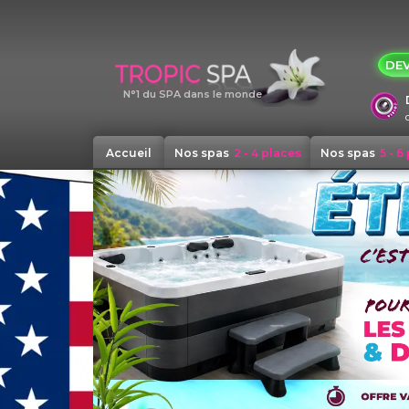
Panneau de gestion des cookies
DEV
N°1 du SPA dans le monde
Accueil
Nos spas
2 - 4 places
Nos spas
5 - 6