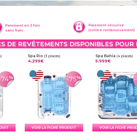
Paiement sécurisé
Paiement en 3 fois
(contre remboursement)
sans frais
ES DE REVÊTEMENTS DISPONIBLES POUR L
s)
Spa Rio
(3 places)
Spa Bahia
(4 places)
4.299€
5.999€
%
%
-74
-75
ODUIT
VOIR LA FICHE PRODUIT
VOIR LA FICHE PRO