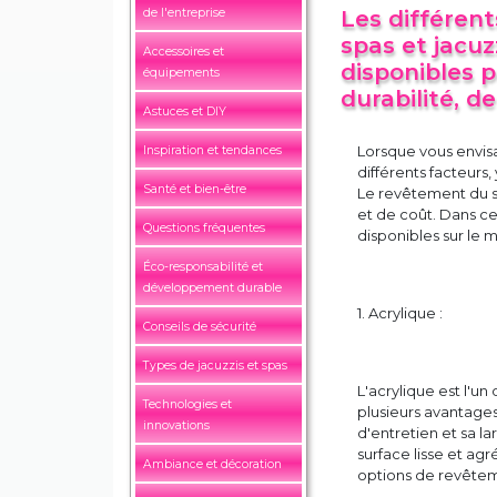
de l'entreprise
Les différen
spas et jacuz
Accessoires et
disponibles p
équipements
durabilité, d
Astuces et DIY
Lorsque vous envisa
Inspiration et tendances
différents facteurs
Santé et bien-être
Le revêtement du sp
et de coût. Dans ce
Questions fréquentes
disponibles sur le 
Éco-responsabilité et
développement durable
1. Acrylique :
Conseils de sécurité
Types de jacuzzis et spas
L'acrylique est l'un
Technologies et
plusieurs avantages
innovations
d'entretien et sa l
surface lisse et ag
Ambiance et décoration
options de revête