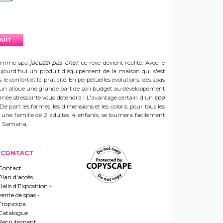
DUIT
jacuzzi pas cher
e gamme spa
, ce rêve devient réalité. Avec le
t aujourd'hui un produit d'équipement de la maison qui s'est
e confort et la praticité. En perpétuelles évolutions, des spas
 Sun alloue une grande part de son budget au développement
spa
ournée stressante vous détendra ! L'avantage certain d'un
 De part les formes, les dimensions et les coloris, pour tous les
e une famille de 2 adultes, 4 enfants, se tournera facilement
 un Samana.
CONTACT
Contact
Plan d'accès
Halls d'Exposition -
vente de spas -
Tropicspa
Catalogue
Recrutement