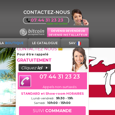
CONTACTEZ-NOUS
07 44 31 23 23
DEVENIR REVENDEUR
DEVENIR INSTALLATEUR
LA
BOUTIQUE
LE CATALOGUE
SAV
CONTACTEZ NOUS
Pour être rappelé
GRATUITEMENT
Cliquez
ici
07 44 31 23 23
Appels non-surtaxés
STANDARD et Show-room HORAIRES
Lundi-vendredi :
9h30 - 19h
Samedi :
10h00 - 15h00
SUIVI
COMMANDE