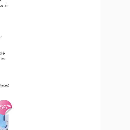
tenir
e
tre
des
places)
%
-56