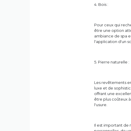
4. Bois :
Pour ceux qui reche
être une option att
ambiance de spa en
l'application d'un s
5. Pierre naturelle :
Les revêtements en
luxe et de sophistic
offrant une excell
être plus coûteux à
l'usure.
Il est important d
personnelles, de vo