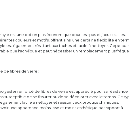
nyle est une option plus économique pour les spas et jacuzzis. Il est
érentes couleurs et motifs, offrant ainsi une certaine flexibilité en ter
nyle est également résistant aux taches et facile à nettoyer. Cependant
able que l'acrylique et peut nécessiter un remplacement plus fréque
é de fibres de verre :
lyester renforcé de fibres de verre est apprécié pour sa résistance 
moins susceptible de se fissurer ou de se décolorer avec le temps. Ce ty
galement facile à nettoyer et résistant aux produits chimiques.
avoir une apparence moins lisse et moins esthétique par rapport à