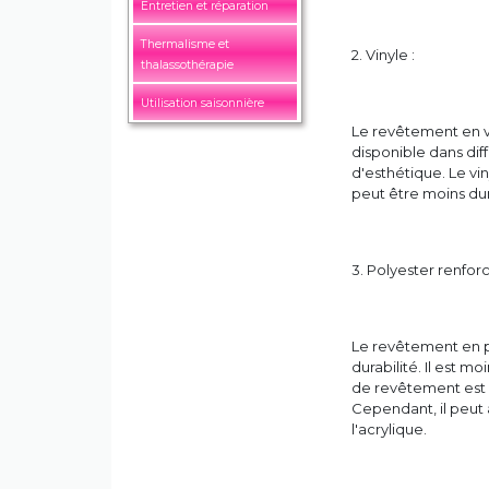
Entretien et réparation
Thermalisme et
2. Vinyle :
thalassothérapie
Utilisation saisonnière
Le revêtement en vi
disponible dans diff
d'esthétique. Le vi
peut être moins dur
3. Polyester renforc
Le revêtement en po
durabilité. Il est 
de revêtement est é
Cependant, il peut 
l'acrylique.