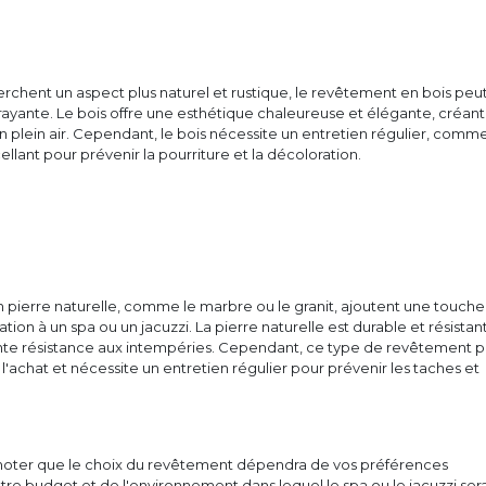
rchent un aspect plus naturel et rustique, le revêtement en bois peu
rayante. Le bois offre une esthétique chaleureuse et élégante, créan
 plein air. Cependant, le bois nécessite un entretien régulier, comm
cellant pour prévenir la pourriture et la décoloration.
 pierre naturelle, comme le marbre ou le granit, ajoutent une touche
ation à un spa ou un jacuzzi. La pierre naturelle est durable et résistan
ente résistance aux intempéries. Cependant, ce type de revêtement 
 l'achat et nécessite un entretien régulier pour prévenir les taches et
e noter que le choix du revêtement dépendra de vos préférences
tre budget et de l'environnement dans lequel le spa ou le jacuzzi ser