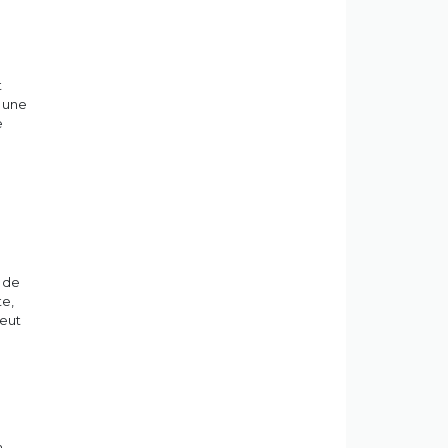
t
t une
e
 de
te,
peut
a