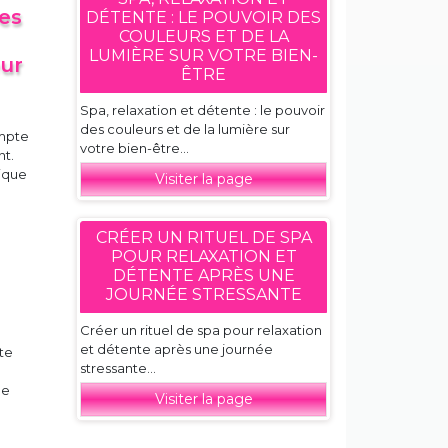
les
DÉTENTE : LE POUVOIR DES
COULEURS ET DE LA
LUMIÈRE SUR VOTRE BIEN-
eur
ÊTRE
Spa, relaxation et détente : le pouvoir
des couleurs et de la lumière sur
ompte
votre bien-être...
nt.
tique
Visiter la page
CRÉER UN RITUEL DE SPA
POUR RELAXATION ET
DÉTENTE APRÈS UNE
JOURNÉE STRESSANTE
Créer un rituel de spa pour relaxation
et détente après une journée
nte
stressante...
ne
Visiter la page