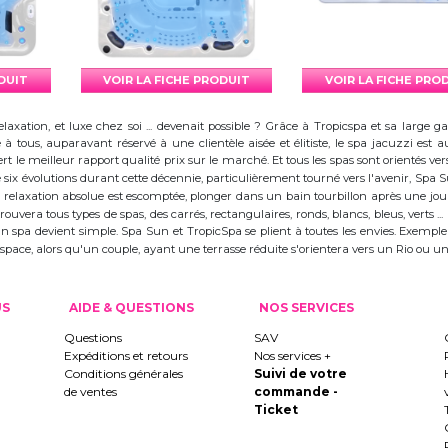
ODUIT
VOIR LA FICHE PRODUIT
VOIR LA FICHE PRO
elaxation, et luxe chez soi ... devenait possible ? Grâce à Tropicspa et sa larg
à tous, auparavant réservé à une clientèle aisée et élitiste, le spa jacuzzi es
 le meilleur rapport qualité prix sur le marché. Et tous les spas sont orientés vers l
ix évolutions durant cette décennie, particulièrement tourné vers l'avenir, Spa
 la relaxation absolue est escomptée, plonger dans un bain tourbillon après une j
trouvera tous types de spas, des carrés, rectangulaires, ronds, blancs, bleus, verts ...
d'un spa devient simple. Spa Sun et TropicSpa se plient à toutes les envies. Exempl
 l'espace, alors qu'un couple, ayant une terrasse réduite s'orientera vers un Rio ou
US
AIDE & QUESTIONS
NOS SERVICES
Questions
SAV
Expéditions et retours
Nos services +
Conditions générales
Suivi de votre
de ventes
commande -
Ticket