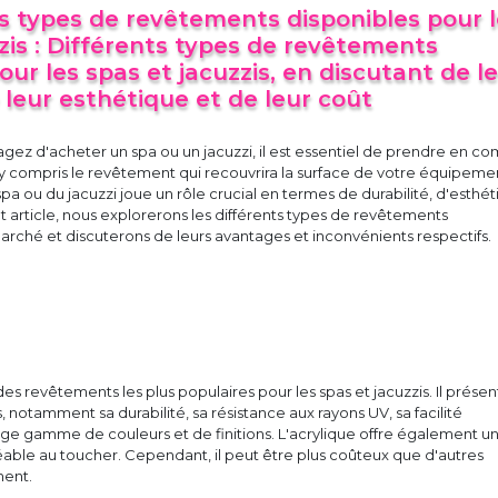
ts types de revêtements disponibles pour 
zis : Différents types de revêtements
our les spas et jacuzzis, en discutant de l
e leur esthétique et de leur coût
gez d'acheter un spa ou un jacuzzi, il est essentiel de prendre en c
, y compris le revêtement qui recouvrira la surface de votre équipeme
a ou du jacuzzi joue un rôle crucial en termes de durabilité, d'esthé
t article, nous explorerons les différents types de revêtements
marché et discuterons de leurs avantages et inconvénients respectifs.
 des revêtements les plus populaires pour les spas et jacuzzis. Il prése
, notamment sa durabilité, sa résistance aux rayons UV, sa facilité
arge gamme de couleurs et de finitions. L'acrylique offre également u
réable au toucher. Cependant, il peut être plus coûteux que d'autres
ment.