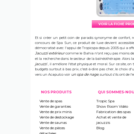
VOIR LA FICHE PR
Et si créer un petit coin de paradis synonyme de confort, r
concours de Spa Sun, ce produit de luxe devient accessible 
démocratisé avec l'appui de Tropicspa depuis 2005 qui a offert
Jacuzzi extérieur
comme le Bahia n'ont reçu pas moins de s
et la recherche dans le secteur de la balnéothérapie. Alors
jacuzzi
, il améliore l'état physique et moral. Sur ce site, on 
budgets surtout à bas prix, c'est-à-dire pas cher, le choix 
un spa de nage
vers un Acapulco voir
, surtout s'ils ont de
NOS PRODUITS
QUI SOMMES-NO
Vente de spas
Tropic Spa
Vente de garanties
Show Room Vidéo
Vente de prix minis
Fabrication des spas
Vente de destockage
Achat et vente de
Vente de saunas
jacuzzis
Vente de pièces
Blog
détachées