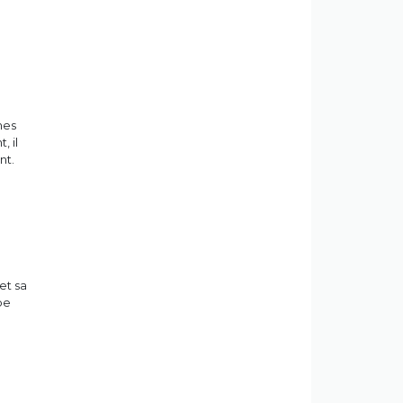
mes
, il
nt.
et sa
pe