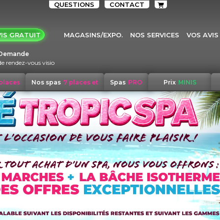
QUESTIONS
CONTACT
IS GRATUIT
MAGASINS/EXPO.
NOS SERVICES
VOS AVIS
Demande
de rendez-vous visio
 places
Nos spas
7 places et
Spas
PRO
Prix
MINIS
+