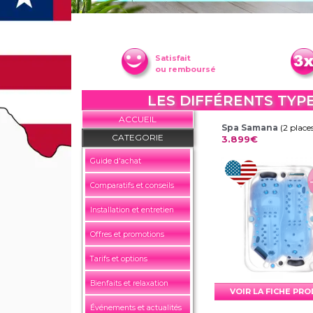
Satisfait
ou remboursé
LES DIFFÉRENTS TYP
ACCUEIL
Spa Samana
(2 place
CATEGORIE
3.899€
Guide d'achat
Comparatifs et conseils
Installation et entretien
Offres et promotions
Tarifs et options
Bienfaits et relaxation
VOIR LA FICHE PR
Événements et actualités