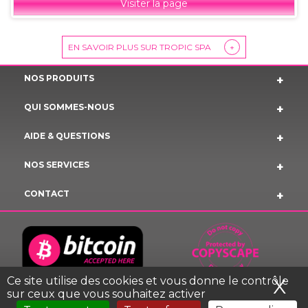
Visiter la page
EN SAVOIR PLUS SUR TROPIC SPA
+
NOS PRODUITS
QUI SOMMES-NOUS
AIDE & QUESTIONS
NOS SERVICES
CONTACT
Ce site utilise des cookies et vous donne le contrôle
X
Ma
sur ceux que vous souhaitez activer