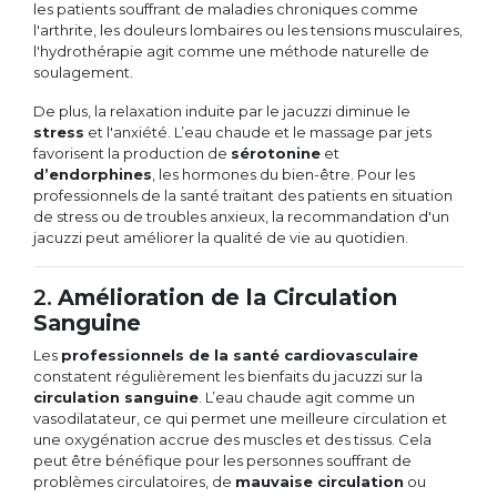
les patients souffrant de maladies chroniques comme
l'arthrite, les douleurs lombaires ou les tensions musculaires,
l'hydrothérapie agit comme une méthode naturelle de
soulagement.
De plus, la relaxation induite par le jacuzzi diminue le
stress
et l'anxiété. L’eau chaude et le massage par jets
favorisent la production de
sérotonine
et
d’endorphines
, les hormones du bien-être. Pour les
professionnels de la santé traitant des patients en situation
de stress ou de troubles anxieux, la recommandation d'un
jacuzzi peut améliorer la qualité de vie au quotidien.
2.
Amélioration de la Circulation
Sanguine
Les
professionnels de la santé cardiovasculaire
constatent régulièrement les bienfaits du jacuzzi sur la
circulation sanguine
. L’eau chaude agit comme un
vasodilatateur, ce qui permet une meilleure circulation et
une oxygénation accrue des muscles et des tissus. Cela
peut être bénéfique pour les personnes souffrant de
problèmes circulatoires, de
mauvaise circulation
ou