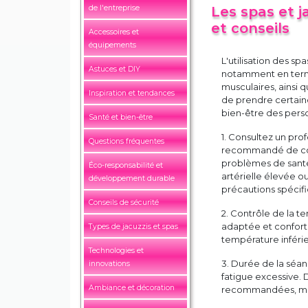
de l'entreprise
Les spas et j
et conseils
Accessoires et
équipements
L'utilisation des s
Astuces et DIY
notamment en terme
musculaires, ainsi 
Inspiration et tendances
de prendre certaine
bien-être des perso
Santé et bien-être
1. Consultez un profe
Questions fréquentes
recommandé de consu
problèmes de santé
Éco-responsabilité et
artérielle élevée ou
développement durable
précautions spécif
Conseils de sécurité
2. Contrôle de la t
adaptée et conforta
Types de jacuzzis et spas
température inférie
Technologies et
3. Durée de la séanc
innovations
fatigue excessive.
Ambiance et décoration
recommandées, mais 