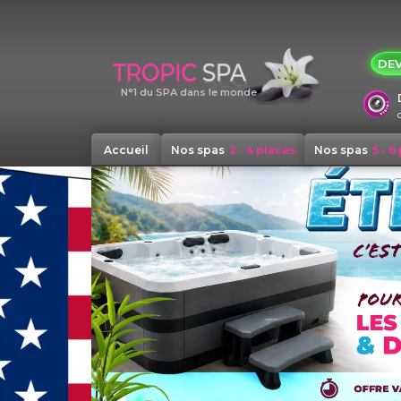
Panneau de gestion des cookies
DEV
N°1 du SPA dans le monde
Accueil
Nos spas
2 - 4 places
Nos spas
5 - 6