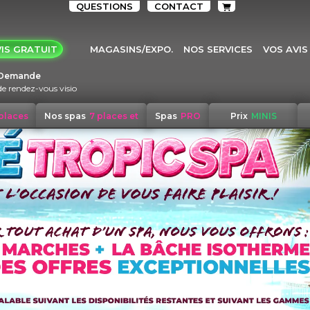
QUESTIONS
CONTACT
IS GRATUIT
MAGASINS/EXPO.
NOS SERVICES
VOS AVIS
Demande
de rendez-vous visio
 places
Nos spas
7 places et
Spas
PRO
Prix
MINIS
+