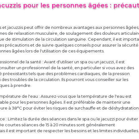
acuzzis pour les personnes âgées : précau
pas et jacuzzis peut offrir de nombreux avantages aux personnes âgées
s de relaxation musculaire, de soulagement des douleurs articulair
que de stimulation de la circulation sanguine. Cependant, il est import
s précautions et de suivre quelques conseils pour assurer la sécurité 
nnes âgées lors de l'utilisation de ces équipements.
ssionnel de la santé : Avant d'utiliser un spa ou un jacuzzi, il est
lter un professionnel de la santé, en particulier si vous avez des
 préexistants tels que des problèmes cardiaques, de la pression
 des troubles de la circulation. Ils pourront vous conseiller sur les
iques à prendre.
empérature de l'eau : Assurez-vous que la température de l'eau est
ble pour les personnes âgées. Il est préférable de maintenir une
ure à 38°C pour éviter les risques de surchauffe et de déshydratation
e : Limitez la durée des séances dans le spa ou le jacuzzi pour éviter 
 De courtes séances de 15 à 20 minutes sont généralement
il est important de respecter les besoins et les limites individuelles.