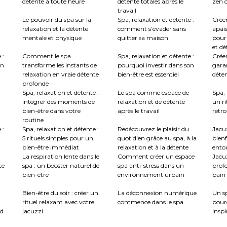
détente à toute heure
détente totales après le
zen c
travail
Le pouvoir du spa sur la
Spa, relaxation et détente :
Crée
relaxation et la détente
comment s’évader sans
apai
mentale et physique
quitter sa maison
pour
et dé
 :
Comment le spa
Spa, relaxation et détente :
Créer
en
transforme les instants de
pourquoi investir dans son
garan
relaxation en vraie détente
bien-être est essentiel
déte
profonde
Spa, relaxation et détente :
Le spa comme espace de
Spa, 
intégrer des moments de
relaxation et de détente
un ri
bien-être dans votre
après le travail
retro
routine
 :
Spa, relaxation et détente :
Redécouvrez le plaisir du
Jacuz
5 rituels simples pour un
quotidien grâce au spa, à la
bienf
bien-être immédiat
relaxation et à la détente
ento
La respiration lente dans le
Comment créer un espace
Jacu
te
spa : un booster naturel de
spa anti-stress dans un
profo
bien-être
environnement urbain
bain 
:
Bien-être du soir : créer un
La déconnexion numérique
Un sp
rituel relaxant avec votre
commence dans le spa
pour
nd
jacuzzi
inspi