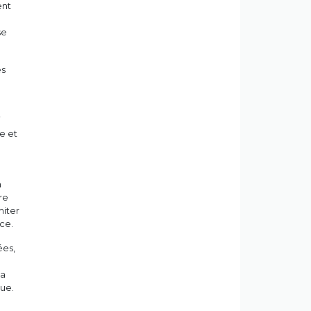
ent
se
ès
i
e et
a
re
miter
ce.
ées,
pa
ue.