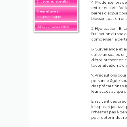
Entretien et réparation
4. Prudence lors de
entrer et sortir fa
Thermalisme et
barres d'appui pour 
thalassothérapie
blessent pas en ent
Utilisation saisonnière
5. Hydratation : En
l'utilisation du spa
compenser la perte 
6. Surveillance et
utilise un spa ou u
d'être présent en c
toute situation d'u
7. Précautions pour
personne âgée souf
des précautions sup
leur accès au spa 
En suivant ces préc
les spas et jacuzzi
N'hésitez pas à dem
pour obtenir des r