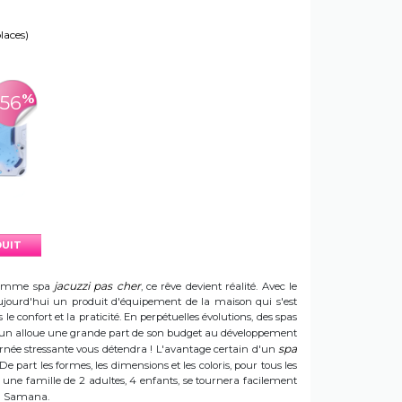
places)
%
-56
DUIT
jacuzzi pas cher
e gamme spa
, ce rêve devient réalité. Avec le
t aujourd'hui un produit d'équipement de la maison qui s'est
e confort et la praticité. En perpétuelles évolutions, des spas
 Sun alloue une grande part de son budget au développement
spa
ournée stressante vous détendra ! L'avantage certain d'un
 De part les formes, les dimensions et les coloris, pour tous les
e une famille de 2 adultes, 4 enfants, se tournera facilement
 un Samana.