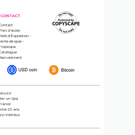
CONTACT
Contact
Plan d'accès
Halls d'Exposition -
vente de spas -
Tropicspa
Catalogue
Recrutement
jacuzzi
ter un Spa
France
ntie 20 ans
zi intérieur