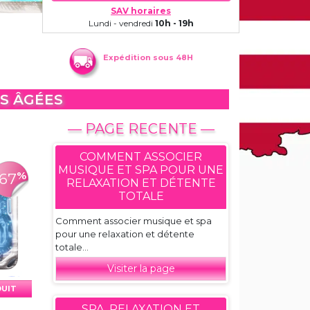
SAV horaires
Lundi - vendredi
10h - 19h
Expédition sous 48H
S ÂGÉES
— PAGE RECENTE —
COMMENT ASSOCIER
MUSIQUE ET SPA POUR UNE
%
-67
RELAXATION ET DÉTENTE
TOTALE
Comment associer musique et spa
pour une relaxation et détente
totale...
Visiter la page
DUIT
SPA, RELAXATION ET