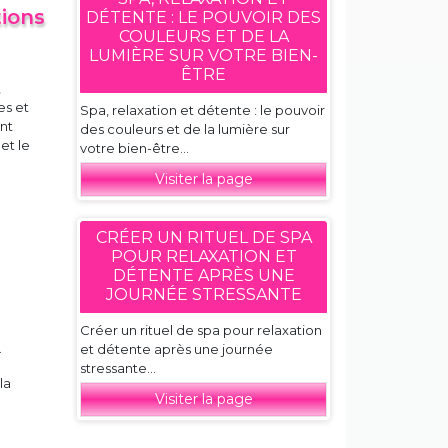
tions
DÉTENTE : LE POUVOIR DES
COULEURS ET DE LA
LUMIÈRE SUR VOTRE BIEN-
ÊTRE
,
es et
Spa, relaxation et détente : le pouvoir
ant
des couleurs et de la lumière sur
et le
votre bien-être...
Visiter la page
CRÉER UN RITUEL DE SPA
POUR RELAXATION ET
DÉTENTE APRÈS UNE
JOURNÉE STRESSANTE
Créer un rituel de spa pour relaxation
.
et détente après une journée
stressante...
la
Visiter la page