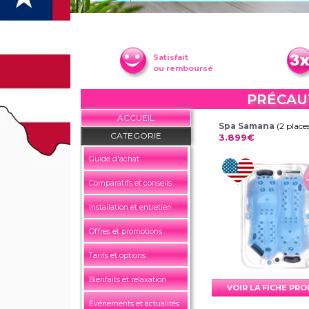
Satisfait
ou remboursé
PRÉCAU
ACCUEIL
Spa Samana
(2 place
CATEGORIE
3.899€
Guide d'achat
Comparatifs et conseils
Installation et entretien
Offres et promotions
Tarifs et options
Bienfaits et relaxation
VOIR LA FICHE PR
Événements et actualités