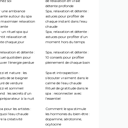
hez soi
de relaxation en vraie
détente profonde
r une ambiance
Spa, relaxation et détente :
sante autour du spa
astuces pour profiter de
 maximiser relaxation
chaque instant dans l’eau
tente
chaude
 un rituel spa qui
Spa, relaxation et détente :
tit relaxation et
astuces pour profiter d’un
nte chaque jour
moment hors du temps
relaxation et détente :
Spa, relaxation et détente :
tuel quotidien pour
10 conseils pour profiter
uver l’énergie perdue
pleinement de chaque bain
zi et nature : les
Spa et introspection :
aits de se baigner
s’écouter vraiment dans le
uré de verdure
calme de l’eau chaude
zzi et sommeil
Rituel de gratitude dans le
nd : les secrets d’un
spa : reconnecter avec
préparateur à la nuit
l’essentiel
a pour les artistes :
Comment le spa stimule
quoi l’eau chaude
les hormones du bien-être :
re la créativité
dopamine, sérotonine,
ocytocine