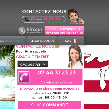
CONTACTEZ-NOUS
07 44 31 23 23
DEVENIR REVENDEUR
DEVENIR INSTALLATEUR
LA
BOUTIQUE
LE CATALOGUE
SAV
CONTACTEZ NOUS
Pour être rappelé
GRATUITEMENT
Cliquez
ici
07 44 31 23 23
Appels non-surtaxés
STANDARD et Show-room HORAIRES
Lundi-vendredi :
9h30 - 19h
Samedi :
10h00 - 15h00
SUIVI
COMMANDE