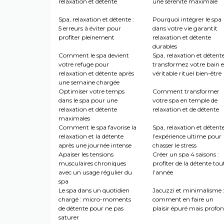
relaxation et détente
une sérénité maximale
Spa, relaxation et détente :
Pourquoi intégrer le spa
5 erreurs à éviter pour
dans votre vie garantit
profiter pleinement
relaxation et détente
durables
Comment le spa devient
Spa, relaxation et détente
votre refuge pour
transformez votre bain 
relaxation et détente après
véritable rituel bien-être
une semaine chargée
Optimiser votre temps
Comment transformer
dans le spa pour une
votre spa en temple de
relaxation et détente
relaxation et de détente
maximales
Comment le spa favorise la
Spa, relaxation et détente
relaxation et la détente
l’expérience ultime pour
après une journée intense
chasser le stress
Apaiser les tensions
Créer un spa 4 saisons :
musculaires chroniques
profiter de la détente tou
avec un usage régulier du
l’année
spa
Le spa dans un quotidien
Jacuzzi et minimalisme 
chargé : micro-moments
comment en faire un
de détente pour ne pas
plaisir épuré mais profo
saturer