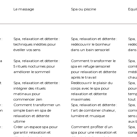
Le massage
Spa ou piscine
Equil
 :
Spa, relaxation et détente :
Spa, relaxation et détente :
Spa, 
techniques inédites pour
redécouvrir le bonheur
redé
éveiller vos sens
dans un bain sensoriel
dans 
la
Spa, relaxation et détente :
Comment transformer le
Spa, 
5 rituels nocturnes pour
spa en refuge sensoriel
comb
améliorer le sommeil
pour relaxation et détente
médi
après le travail
chau
t
Spa, relaxation et détente :
Redécouvrir le plaisir du
Spa, 
intégrer des rituels
corps avec le spa pour
pourq
matinaux pour
relaxation et détente
temp
commencer zen
maximales
tout
 :
Comment transformer un
Spa, relaxation et détente :
Spa, 
on
simple bain en spa de
l’art de combiner chaleur,
comm
relaxation et détente
lumière et musique
sens 
ultime
aux b
 :
Créer un espace spa pour
Comment profiter d’un
Spa, 
garantir relaxation et
spa pour une relaxation et
conse