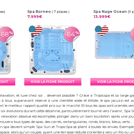
ces)
Spa Borneo
( 7 places )
Spa Nage Ocean
(9 
7.999€
13.999€
%
%
-68
-64
ODUIT
VOIR LA FICHE PRODUIT
VOIR LA FICHE PRO
elaxation, et luxe chez soi ... devenait possible ? Grâce à Tropicspa et sa larg
à tous, auparavant réservé à une clientèle aisée et élitiste, le spa jacuzzi es
 le meilleur rapport qualité prix sur le marché. Et tous les spas sont orientés vers l
ix évolutions durant cette décennie, particulièrement tourné vers l'avenir, Spa
 la relaxation absolue est escomptée, plonger dans un bain tourbillon après une j
trouvera tous types de spas, des carrés, rectangulaires, ronds, blancs, bleus, verts ...
d'un spa devient simple. Spa Sun et TropicSpa se plient à toutes les envies. Exempl
 l'espace, alors qu'un couple, ayant une terrasse réduite s'orientera vers un Rio ou