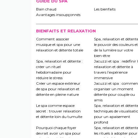
GUIDE DU SPA
Bain chaud
Les bienfaits
Avantages insoupçonnés
BIENFAITS ET RELAXATION
Comment associer
Spa, relaxation et détente
musique et spa pour une
le pouvoir des couleurs et
relaxation et détente totale
de la lumière sur votre
bien-être
Spa, relaxation et détente :
Jacuzzi et spa : redéfinir 
créer un rituel
relaxation et détente à
hebdomadaire pour
travers l’expérience
réduire le stress
immersive
Créer un espace extérieur
Jacuzzi et spa : commen
de spa pour relaxation et
organiser un moment
détente en pleine nature
détente pour couple ou
amis
Le spa comme espace
Spa, relaxation et détente
secret : trouver relaxation
techniques de visualisati
et détente loin du tumulte
pour un apaisement
profond
Pourquoi chaque foyer
Spa, relaxation et détente
devrait avoir un spa pour
les rituels à adopter pour