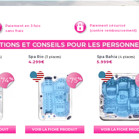
Paiement sécurisé
Paiement en 3 fois
(contre remboursement)
sans frais
TIONS ET CONSEILS POUR LES PERSONNE
s)
Spa Rio
(3 places)
Spa Bahia
(4 places)
4.299€
5.999€
%
%
-74
-75
ODUIT
VOIR LA FICHE PRODUIT
VOIR LA FICHE PRO