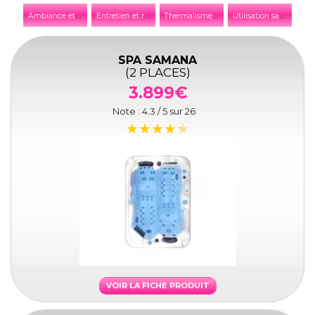
A
mbiance et décoration
E
ntretien et réparation
T
hermalisme et thalassothérapie
U
tilisation saisonnière
SPA SAMANA
(2 PLACES)
3.899€
Note :
4.3
/ 5 sur
26
VOIR LA FICHE PRODUIT