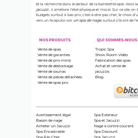
et la recherche dans le secteur de la balnéothérapie. Alors
jacuzzi
, il améliore l'état physique et moral. Sur ce site, on 
budgets surtout à bas prix, c'est-à-dire pas cher, le choix 
un spa de nage
vers un Acapulco voir
, surtout s'ils ont de
NOS PRODUITS
QUI SOMMES-NOUS
Vente de spas
Tropic Spa
Vente de garanties
Show Room Vidéo
Vente de prix minis
Fabrication des spas
Vente de destockage
Achat et vente de
Vente de saunas
jacuzzis
Vente de pièces détachées
Blog
Vente de spas pro
Avertissement légal
Spa Exterieur
Bassin de nage
Spa et Jacuzzi
Acheter un Jacuzzi
Nage à contre courant
Spa Encastrable
Spa Discount
Spa Pas Cher
Spa Jacuzzi