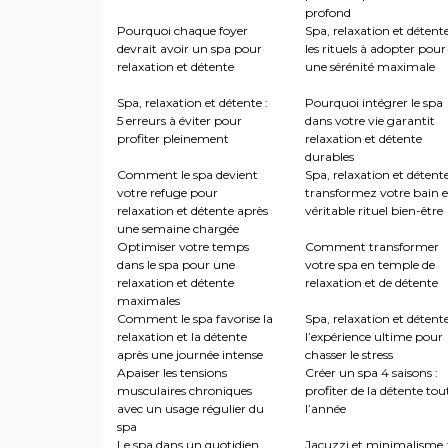
profond
Pourquoi chaque foyer
Spa, relaxation et détente
devrait avoir un spa pour
les rituels à adopter pour
relaxation et détente
une sérénité maximale
Spa, relaxation et détente :
Pourquoi intégrer le spa
5 erreurs à éviter pour
dans votre vie garantit
profiter pleinement
relaxation et détente
durables
Comment le spa devient
Spa, relaxation et détente
votre refuge pour
transformez votre bain 
relaxation et détente après
véritable rituel bien-être
une semaine chargée
Optimiser votre temps
Comment transformer
dans le spa pour une
votre spa en temple de
relaxation et détente
relaxation et de détente
maximales
Comment le spa favorise la
Spa, relaxation et détente
relaxation et la détente
l’expérience ultime pour
après une journée intense
chasser le stress
Apaiser les tensions
Créer un spa 4 saisons :
musculaires chroniques
profiter de la détente tou
avec un usage régulier du
l’année
spa
Le spa dans un quotidien
Jacuzzi et minimalisme 