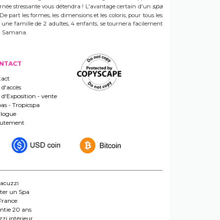
spa
ournée stressante vous détendra ! L'avantage certain d'un
 De part les formes, les dimensions et les coloris, pour tous les
e une famille de 2 adultes, 4 enfants, se tournera facilement
 un Samana.
NTACT
act
 d'accès
s d'Exposition - vente
pas - Tropicspa
logue
rutement
jacuzzi
ter un Spa
France
ntie 20 ans
zi intérieur