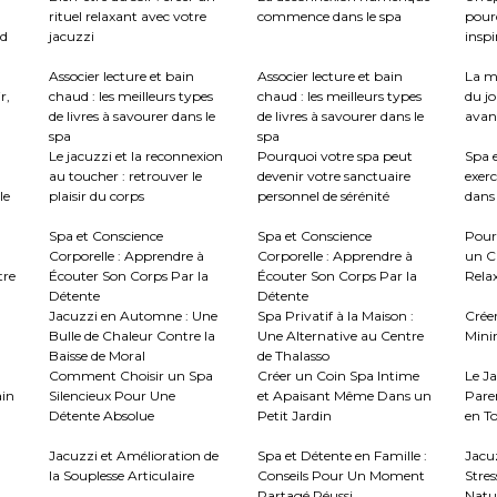
rituel relaxant avec votre
commence dans le spa
pour
nd
jacuzzi
inspi
Associer lecture et bain
Associer lecture et bain
La m
r,
chaud : les meilleurs types
chaud : les meilleurs types
du jo
de livres à savourer dans le
de livres à savourer dans le
avant
spa
spa
Le jacuzzi et la reconnexion
Pourquoi votre spa peut
Spa e
au toucher : retrouver le
devenir votre sanctuaire
exerc
le
plaisir du corps
personnel de sérénité
dans 
Spa et Conscience
Spa et Conscience
Pour
Corporelle : Apprendre à
Corporelle : Apprendre à
un C
tre
Écouter Son Corps Par la
Écouter Son Corps Par la
Rela
Détente
Détente
Jacuzzi en Automne : Une
Spa Privatif à la Maison :
Crée
Bulle de Chaleur Contre la
Une Alternative au Centre
Mini
Baisse de Moral
de Thalasso
Comment Choisir un Spa
Créer un Coin Spa Intime
Le J
ain
Silencieux Pour Une
et Apaisant Même Dans un
Paren
Détente Absolue
Petit Jardin
en To
Jacuzzi et Amélioration de
Spa et Détente en Famille :
Jacu
la Souplesse Articulaire
Conseils Pour Un Moment
Stres
Partagé Réussi
Natur