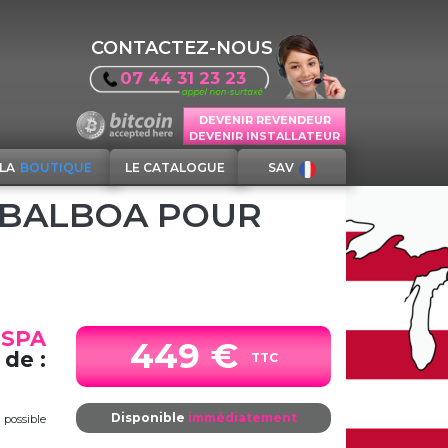
CONTACTEZ-NOUS
07 44 31 23 23
DEVENIR REVENDEUR
DEVENIR INSTALLATEUR
LA
BOUTIQUE
LE CATALOGUE
SAV
 BALBOA POUR
 SPA
449 €
 de :
TTC
Disponible
immédiatement
s
possible