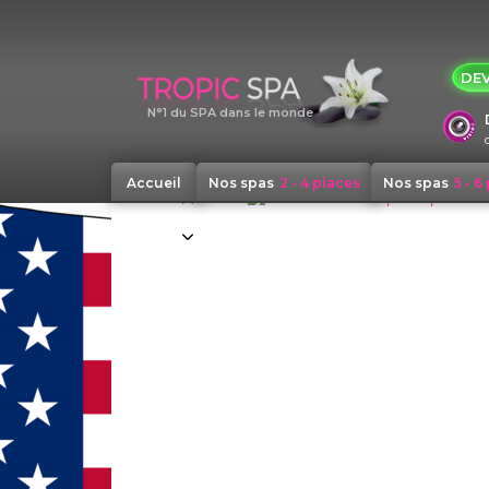
Panneau de gestion des cookies
DEV
N°1 du SPA dans le monde
Accueil
Nos spas
2 - 4 places
Nos spas
5 - 6