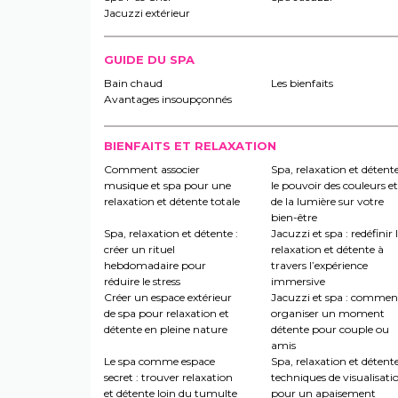
Jacuzzi extérieur
GUIDE DU SPA
Bain chaud
Les bienfaits
Avantages insoupçonnés
BIENFAITS ET RELAXATION
Comment associer
Spa, relaxation et détente
musique et spa pour une
le pouvoir des couleurs et
relaxation et détente totale
de la lumière sur votre
bien-être
Spa, relaxation et détente :
Jacuzzi et spa : redéfinir 
créer un rituel
relaxation et détente à
hebdomadaire pour
travers l’expérience
réduire le stress
immersive
Créer un espace extérieur
Jacuzzi et spa : commen
de spa pour relaxation et
organiser un moment
détente en pleine nature
détente pour couple ou
amis
Le spa comme espace
Spa, relaxation et détente
secret : trouver relaxation
techniques de visualisati
et détente loin du tumulte
pour un apaisement