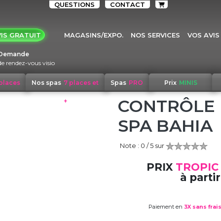
QUESTIONS
CONTACT
IS GRATUIT
MAGASINS/EXPO.
NOS SERVICES
VOS AVIS
Demande
de rendez-vous visio
 places
Nos spas
7 places et
Spas
PRO
Prix
MINIS
CONTRÔLE
+
SPA BAHIA
Note :
0
/ 5 sur
PRIX
TROPIC
à partir
Paiement en
3X sans frai