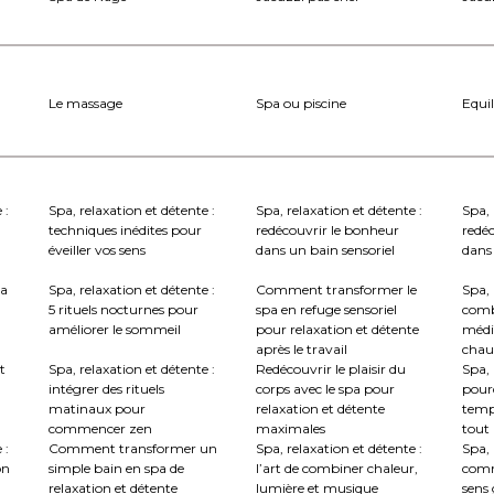
Le massage
Spa ou piscine
Equil
 :
Spa, relaxation et détente :
Spa, relaxation et détente :
Spa, 
techniques inédites pour
redécouvrir le bonheur
redé
éveiller vos sens
dans un bain sensoriel
dans 
la
Spa, relaxation et détente :
Comment transformer le
Spa, 
5 rituels nocturnes pour
spa en refuge sensoriel
comb
améliorer le sommeil
pour relaxation et détente
médi
après le travail
chau
t
Spa, relaxation et détente :
Redécouvrir le plaisir du
Spa, 
intégrer des rituels
corps avec le spa pour
pourq
matinaux pour
relaxation et détente
temp
commencer zen
maximales
tout
 :
Comment transformer un
Spa, relaxation et détente :
Spa, 
on
simple bain en spa de
l’art de combiner chaleur,
comm
relaxation et détente
lumière et musique
sens 