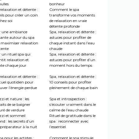
ulles
bonheur
relaxation et détente :
Comment le spa
ils pour créer un coin
transforme vos moments
hez soi
de relaxation en vraie
détente profonde
r une ambiance
Spa, relaxation et détente :
sante autour du spa
astuces pour profiter de
 maximiser relaxation
chaque instant dans l’eau
tente
chaude
 un rituel spa qui
Spa, relaxation et détente :
tit relaxation et
astuces pour profiter d’un
nte chaque jour
moment hors du temps
relaxation et détente :
Spa, relaxation et détente :
tuel quotidien pour
10 conseils pour profiter
uver l’énergie perdue
pleinement de chaque bain
zi et nature : les
Spa et introspection :
aits de se baigner
s’écouter vraiment dans le
uré de verdure
calme de l’eau chaude
zzi et sommeil
Rituel de gratitude dans le
nd : les secrets d’un
spa : reconnecter avec
préparateur à la nuit
l’essentiel
a pour les artistes :
Comment le spa stimule