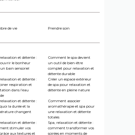
ibre de vie
Prendre soin
relaxation et détente :
Comment le spa devient
couvrir le bonheur
un outil de bien-être
un bain sensoriel
complet pour relaxation et
détente durable
relaxation et détente :
Créer un espace extérieur
iner respiration et
de spa pour relaxation et
tation dans l’eau
détente en pleine nature
de
relaxation et détente :
Comment associer
uoi la durée et la
aromathérapie et spa pour
érature changent
une relaxation et détente
totales
relaxation et détente :
Spa, relaxation et détente :
ent stimuler vos
comment transformer vos
grâce aux textures et
soirées en moments de