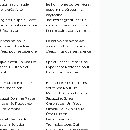
quoi l’eau chaude
les hormones du bien-être :
re la créativité
dopamine, sérotonine,
ocytocine
agie d’un spa au lever
Jacuzzi et gratitude : un
ur : une bulle de calme
moment dans l’eau pour
 l’agitation
faire le point positivement
t respiration : 3
Le pouvoir relaxant des
ices simples à faire
sons dans le spa : bruits
l’eau pour se détendre
d’eau, musique zen, silence
quoi Offrir un Spa Est
Spa et Lâcher-Prise : Une
adeau Durable et
Expérience Profonde pour
xant
Revenir à l’Essentiel
r un Spa d’Extérieur
Bien Choisir les Parfums de
maliste et Zen
Votre Spa Pour Un
Moment Sensoriel Unique
acuzzi Comme Pause
Jacuzzi et Stress
tale : Se Ressourcer
Chronique : Un Rituel
ute Sérénité
Simple Pour Un Mieux-
Être Durable
zzi et Gestion du
Les Innovations
s : Une Solution
Technologiques Qui
elle à Tester
Révolutionnent le Monde