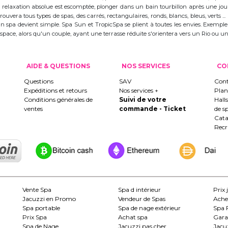
 la relaxation absolue est escomptée, plonger dans un bain tourbillon après une j
trouvera tous types de spas, des carrés, rectangulaires, ronds, blancs, bleus, verts ...
d'un spa devient simple. Spa Sun et TropicSpa se plient à toutes les envies. Exempl
 l'espace, alors qu'un couple, ayant une terrasse réduite s'orientera vers un Rio ou
AIDE & QUESTIONS
NOS SERVICES
CO
Questions
SAV
Cont
Expéditions et retours
Nos services +
Plan
Conditions générales de
Suivi de votre
Hall
ventes
commande - Ticket
de s
Cata
Rec
Vente Spa
Spa d intérieur
Prix 
Jacuzzi en Promo
Vendeur de Spas
Ache
Spa portable
Spa de nage extérieur
Spa 
Prix Spa
Achat spa
Gara
Spa de Nage
Jacuzzi pas cher
Jacuz