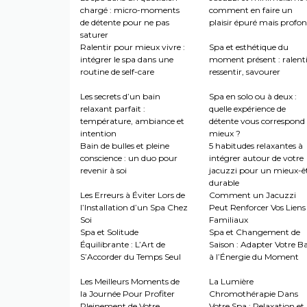
chargé : micro-moments
comment en faire un
de détente pour ne pas
plaisir épuré mais profo
saturer
Ralentir pour mieux vivre :
Spa et esthétique du
intégrer le spa dans une
moment présent : ralenti
routine de self-care
ressentir, savourer
Les secrets d’un bain
Spa en solo ou à deux :
relaxant parfait :
quelle expérience de
température, ambiance et
détente vous correspond 
intention
mieux ?
Bain de bulles et pleine
5 habitudes relaxantes à
conscience : un duo pour
intégrer autour de votre
revenir à soi
jacuzzi pour un mieux-ê
durable
Les Erreurs à Éviter Lors de
Comment un Jacuzzi
l’Installation d’un Spa Chez
Peut Renforcer Vos Liens
Soi
Familiaux
Spa et Solitude
Spa et Changement de
Équilibrante : L’Art de
Saison : Adapter Votre B
S’Accorder du Temps Seul
à l’Énergie du Moment
Les Meilleurs Moments de
La Lumière
la Journée Pour Profiter
Chromothérapie Dans
Pleinement de Votre
Votre Spa : Relaxation et