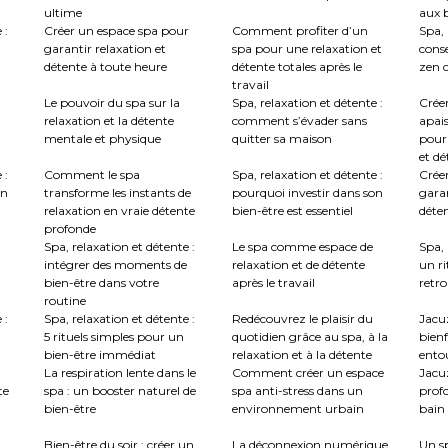
ultime
aux b
 :
Créer un espace spa pour
Comment profiter d’un
Spa, 
garantir relaxation et
spa pour une relaxation et
conse
détente à toute heure
détente totales après le
zen c
travail
Le pouvoir du spa sur la
Spa, relaxation et détente :
Crée
relaxation et la détente
comment s’évader sans
apai
mentale et physique
quitter sa maison
pour
et dé
 :
Comment le spa
Spa, relaxation et détente :
Créer
en
transforme les instants de
pourquoi investir dans son
garan
relaxation en vraie détente
bien-être est essentiel
déte
profonde
Spa, relaxation et détente :
Le spa comme espace de
Spa, 
intégrer des moments de
relaxation et de détente
un ri
bien-être dans votre
après le travail
retro
routine
 :
Spa, relaxation et détente :
Redécouvrez le plaisir du
Jacuz
5 rituels simples pour un
quotidien grâce au spa, à la
bienf
bien-être immédiat
relaxation et à la détente
ento
La respiration lente dans le
Comment créer un espace
Jacu
te
spa : un booster naturel de
spa anti-stress dans un
profo
bien-être
environnement urbain
bain 
:
Bien-être du soir : créer un
La déconnexion numérique
Un sp