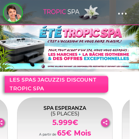
...
Panneau de gestion des cookies
LES SPAS JACUZZIS DISCOUNT
TROPIC SPA
SPA ESPERANZA
S
(5 PLACES)
5.999€
65€ Mois
A partir de