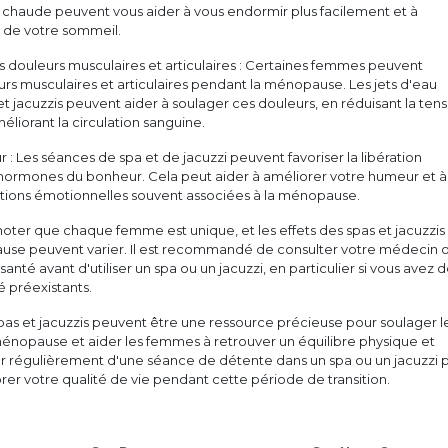
u chaude peuvent vous aider à vous endormir plus facilement et à
é de votre sommeil.
 douleurs musculaires et articulaires : Certaines femmes peuvent
urs musculaires et articulaires pendant la ménopause. Les jets d'eau
t jacuzzis peuvent aider à soulager ces douleurs, en réduisant la tens
éliorant la circulation sanguine.
 : Les séances de spa et de jacuzzi peuvent favoriser la libération
 hormones du bonheur. Cela peut aider à améliorer votre humeur et à
uations émotionnelles souvent associées à la ménopause.
 noter que chaque femme est unique, et les effets des spas et jacuzzis
se peuvent varier. Il est recommandé de consulter votre médecin 
santé avant d'utiliser un spa ou un jacuzzi, en particulier si vous avez 
 préexistants.
spas et jacuzzis peuvent être une ressource précieuse pour soulager l
nopause et aider les femmes à retrouver un équilibre physique et
er régulièrement d'une séance de détente dans un spa ou un jacuzzi 
rer votre qualité de vie pendant cette période de transition.