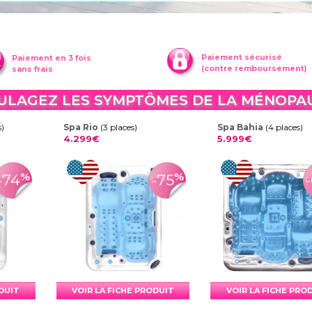
Paiement sécurisé
Paiement en 3 fois
(contre remboursement)
sans frais
ULAGEZ LES SYMPTÔMES DE LA MÉNOPA
s)
Spa Rio
(3 places)
Spa Bahia
(4 places)
4.299€
5.999€
%
%
-74
-75
ODUIT
VOIR LA FICHE PRODUIT
VOIR LA FICHE PRO