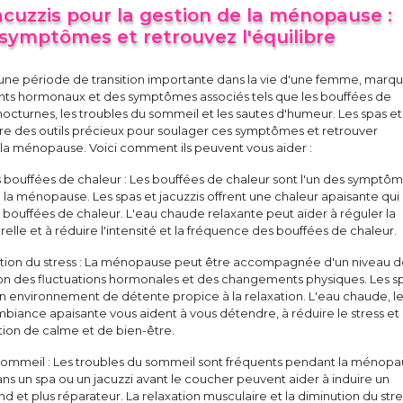
acuzzis pour la gestion de la ménopause :
 symptômes et retrouvez l'équilibre
ne période de transition importante dans la vie d'une femme, marq
ts hormonaux et des symptômes associés tels que les bouffées de
 nocturnes, les troubles du sommeil et les sautes d'humeur. Les spas et
tre des outils précieux pour soulager ces symptômes et retrouver
 la ménopause. Voici comment ils peuvent vous aider :
 bouffées de chaleur : Les bouffées de chaleur sont l'un des symptô
e la ménopause. Les spas et jacuzzis offrent une chaleur apaisante qui
s bouffées de chaleur. L'eau chaude relaxante peut aider à réguler la
lle et à réduire l'intensité et la fréquence des bouffées de chaleur.
estion du stress : La ménopause peut être accompagnée d'un niveau 
ison des fluctuations hormonales et des changements physiques. Les s
 un environnement de détente propice à la relaxation. L'eau chaude, l
ambiance apaisante vous aident à vous détendre, à réduire le stress et
tion de calme et de bien-être.
 sommeil : Les troubles du sommeil sont fréquents pendant la ménopa
ns un spa ou un jacuzzi avant le coucher peuvent aider à induire un
d et plus réparateur. La relaxation musculaire et la diminution du stre