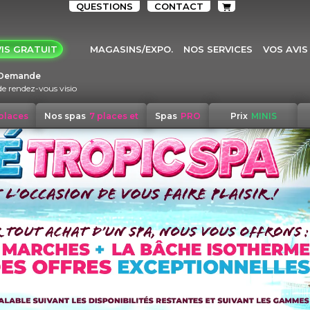
QUESTIONS
CONTACT
IS GRATUIT
MAGASINS/EXPO.
NOS SERVICES
VOS AVIS
Demande
de rendez-vous visio
 places
Nos spas
7 places et
Spas
PRO
Prix
MINIS
+