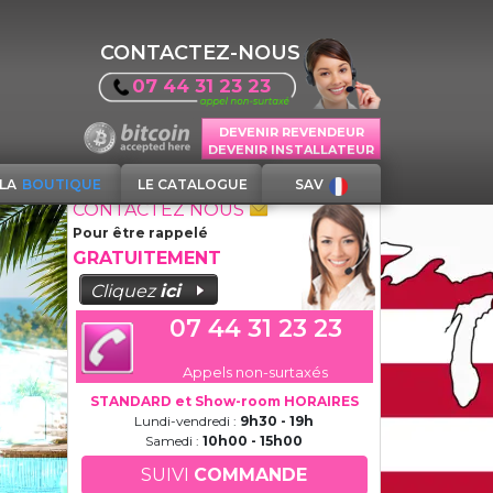
CONTACTEZ-NOUS
07 44 31 23 23
DEVENIR REVENDEUR
DEVENIR INSTALLATEUR
LA
BOUTIQUE
LE CATALOGUE
SAV
CONTACTEZ NOUS
Pour être rappelé
GRATUITEMENT
Cliquez
ici
07 44 31 23 23
Appels non-surtaxés
STANDARD et Show-room HORAIRES
Lundi-vendredi :
9h30 - 19h
Samedi :
10h00 - 15h00
SUIVI
COMMANDE