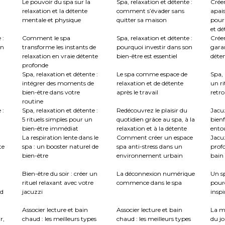
Le pouvoir du spa sur la
Spa, relaxation et détente :
Crée
relaxation et la détente
comment s’évader sans
apai
mentale et physique
quitter sa maison
pour
et dé
 :
Comment le spa
Spa, relaxation et détente :
Créer
en
transforme les instants de
pourquoi investir dans son
garan
relaxation en vraie détente
bien-être est essentiel
déte
profonde
Spa, relaxation et détente :
Le spa comme espace de
Spa, 
intégrer des moments de
relaxation et de détente
un ri
bien-être dans votre
après le travail
retro
routine
 :
Spa, relaxation et détente :
Redécouvrez le plaisir du
Jacuz
5 rituels simples pour un
quotidien grâce au spa, à la
bienf
bien-être immédiat
relaxation et à la détente
ento
La respiration lente dans le
Comment créer un espace
Jacu
te
spa : un booster naturel de
spa anti-stress dans un
profo
bien-être
environnement urbain
bain 
:
Bien-être du soir : créer un
La déconnexion numérique
Un sp
rituel relaxant avec votre
commence dans le spa
pour
nd
jacuzzi
inspi
Associer lecture et bain
Associer lecture et bain
La m
r,
chaud : les meilleurs types
chaud : les meilleurs types
du jo