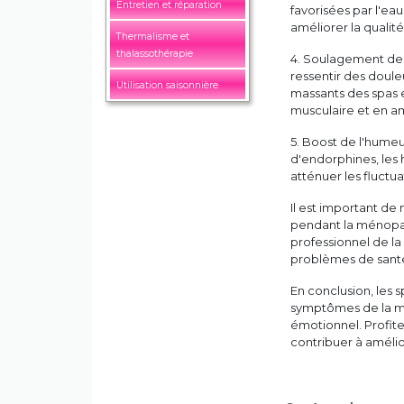
Entretien et réparation
favorisées par l'ea
améliorer la qualit
Thermalisme et
thalassothérapie
4. Soulagement des
ressentir des doule
Utilisation saisonnière
massants des spas e
musculaire et en am
5. Boost de l'humeur
d'endorphines, les
atténuer les fluct
Il est important de
pendant la ménopau
professionnel de la 
problèmes de santé
En conclusion, les 
symptômes de la mé
émotionnel. Profit
contribuer à amélio