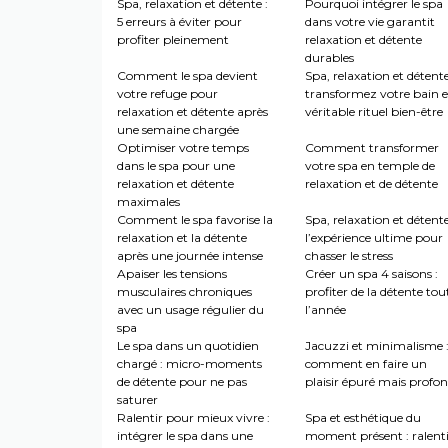
Spa, relaxation et détente :
Pourquoi intégrer le spa
5 erreurs à éviter pour
dans votre vie garantit
profiter pleinement
relaxation et détente
durables
Comment le spa devient
Spa, relaxation et détente
votre refuge pour
transformez votre bain 
relaxation et détente après
véritable rituel bien-être
une semaine chargée
Optimiser votre temps
Comment transformer
dans le spa pour une
votre spa en temple de
relaxation et détente
relaxation et de détente
maximales
Comment le spa favorise la
Spa, relaxation et détente
relaxation et la détente
l’expérience ultime pour
après une journée intense
chasser le stress
Apaiser les tensions
Créer un spa 4 saisons :
musculaires chroniques
profiter de la détente tou
avec un usage régulier du
l’année
spa
Le spa dans un quotidien
Jacuzzi et minimalisme 
chargé : micro-moments
comment en faire un
de détente pour ne pas
plaisir épuré mais profo
saturer
Ralentir pour mieux vivre :
Spa et esthétique du
intégrer le spa dans une
moment présent : ralenti