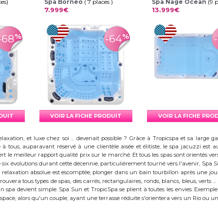
ces)
Spa Borneo
( 7 places )
Spa Nage Ocean
(9 
7.999€
13.999€
%
%
-68
-64
ODUIT
VOIR LA FICHE PRODUIT
VOIR LA FICHE PRO
elaxation, et luxe chez soi ... devenait possible ? Grâce à Tropicspa et sa larg
à tous, auparavant réservé à une clientèle aisée et élitiste, le spa jacuzzi es
 le meilleur rapport qualité prix sur le marché. Et tous les spas sont orientés vers l
ix évolutions durant cette décennie, particulièrement tourné vers l'avenir, Spa
 la relaxation absolue est escomptée, plonger dans un bain tourbillon après une j
trouvera tous types de spas, des carrés, rectangulaires, ronds, blancs, bleus, verts ...
d'un spa devient simple. Spa Sun et TropicSpa se plient à toutes les envies. Exempl
 l'espace, alors qu'un couple, ayant une terrasse réduite s'orientera vers un Rio ou