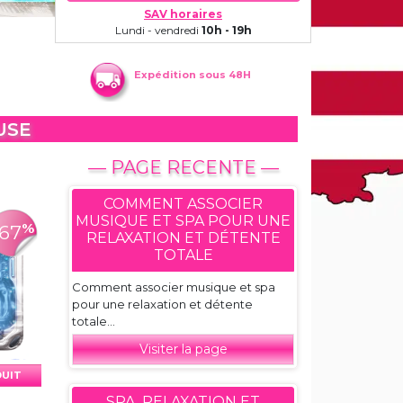
SAV horaires
Lundi - vendredi
10h - 19h
Expédition sous 48H
USE
— PAGE RECENTE —
COMMENT ASSOCIER
MUSIQUE ET SPA POUR UNE
%
-67
RELAXATION ET DÉTENTE
TOTALE
Comment associer musique et spa
pour une relaxation et détente
totale...
Visiter la page
DUIT
SPA, RELAXATION ET