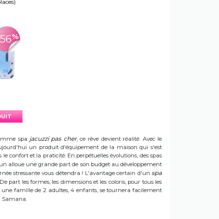
places)
%
-56
DUIT
jacuzzi pas cher
e gamme spa
, ce rêve devient réalité. Avec le
t aujourd'hui un produit d'équipement de la maison qui s'est
e confort et la praticité. En perpétuelles évolutions, des spas
 Sun alloue une grande part de son budget au développement
spa
ournée stressante vous détendra ! L'avantage certain d'un
 De part les formes, les dimensions et les coloris, pour tous les
e une famille de 2 adultes, 4 enfants, se tournera facilement
 un Samana.