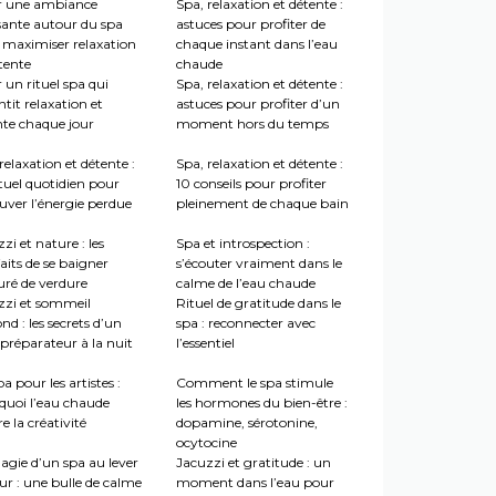
r une ambiance
Spa, relaxation et détente :
sante autour du spa
astuces pour profiter de
 maximiser relaxation
chaque instant dans l’eau
tente
chaude
 un rituel spa qui
Spa, relaxation et détente :
tit relaxation et
astuces pour profiter d’un
nte chaque jour
moment hors du temps
relaxation et détente :
Spa, relaxation et détente :
tuel quotidien pour
10 conseils pour profiter
uver l’énergie perdue
pleinement de chaque bain
zi et nature : les
Spa et introspection :
aits de se baigner
s’écouter vraiment dans le
uré de verdure
calme de l’eau chaude
zzi et sommeil
Rituel de gratitude dans le
nd : les secrets d’un
spa : reconnecter avec
préparateur à la nuit
l’essentiel
a pour les artistes :
Comment le spa stimule
quoi l’eau chaude
les hormones du bien-être :
re la créativité
dopamine, sérotonine,
ocytocine
agie d’un spa au lever
Jacuzzi et gratitude : un
ur : une bulle de calme
moment dans l’eau pour