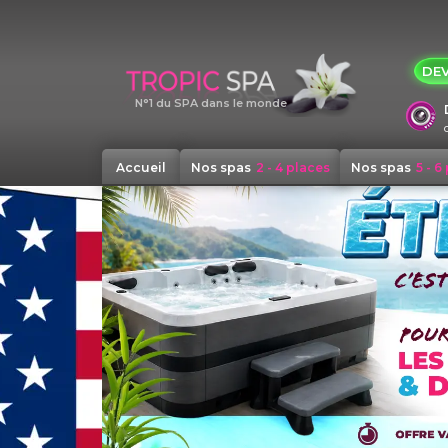
Panneau de gestion des cookies
DEV
N°1 du SPA dans le monde
Accueil
Nos spas
2 - 4 places
Nos spas
5 - 6