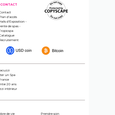
CONTACT
Contact
Plan d'accès
Halls d'Exposition -
vente de spas -
Tropicspa
Catalogue
Recrutement
jacuzzi
ter un Spa
France
ntie 20 ans
zi intérieur
ibre de vie
Prendre soin