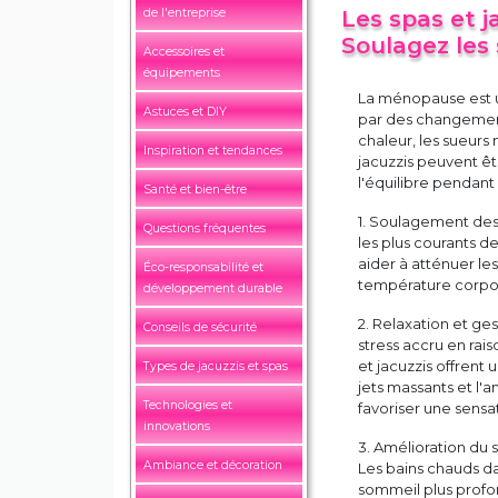
de l'entreprise
Les spas et j
Soulagez les
Accessoires et
équipements
La ménopause est u
Astuces et DIY
par des changemen
chaleur, les sueurs
Inspiration et tendances
jacuzzis peuvent ê
l'équilibre pendant
Santé et bien-être
1. Soulagement des
Questions fréquentes
les plus courants d
aider à atténuer le
Éco-responsabilité et
température corpore
développement durable
2. Relaxation et g
Conseils de sécurité
stress accru en ra
et jacuzzis offrent
Types de jacuzzis et spas
jets massants et l'
Technologies et
favoriser une sensa
innovations
3. Amélioration du
Ambiance et décoration
Les bains chauds da
sommeil plus profon