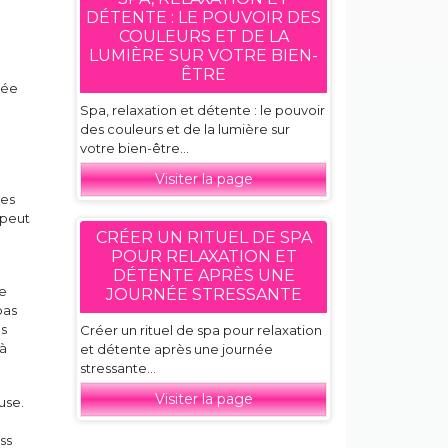
DÉTENTE : LE POUVOIR DES
COULEURS ET DE LA
LUMIÈRE SUR VOTRE BIEN-
ÊTRE
uée
Spa, relaxation et détente : le pouvoir
des couleurs et de la lumière sur
votre bien-être...
Visiter la page
mes
 peut
CRÉER UN RITUEL DE SPA
POUR RELAXATION ET
DÉTENTE APRÈS UNE
de
JOURNÉE STRESSANTE
pas
es
Créer un rituel de spa pour relaxation
 à
et détente après une journée
stressante...
Visiter la page
use.
ss