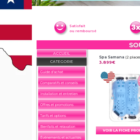
Satisfait
ou remboursé
SO
ACCUEIL
Spa Samana
(2 place
CATEGORIE
3.899€
Guide d'achat
Comparatifs et conseils
Installation et entretien
Offres et promotions
Tarifs et options
Bienfaits et relaxation
VOIR LA FICHE PR
Événements et actualités