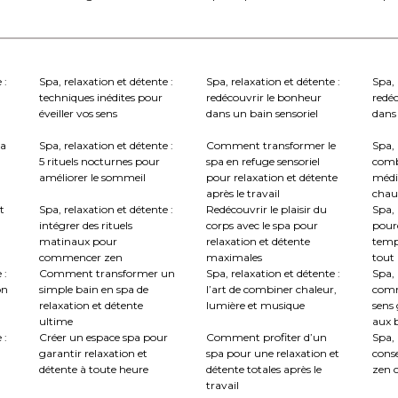
 :
Spa, relaxation et détente :
Spa, relaxation et détente :
Spa, 
techniques inédites pour
redécouvrir le bonheur
redé
éveiller vos sens
dans un bain sensoriel
dans 
la
Spa, relaxation et détente :
Comment transformer le
Spa, 
5 rituels nocturnes pour
spa en refuge sensoriel
comb
améliorer le sommeil
pour relaxation et détente
médi
après le travail
chau
t
Spa, relaxation et détente :
Redécouvrir le plaisir du
Spa, 
intégrer des rituels
corps avec le spa pour
pourq
matinaux pour
relaxation et détente
temp
commencer zen
maximales
tout
 :
Comment transformer un
Spa, relaxation et détente :
Spa, 
on
simple bain en spa de
l’art de combiner chaleur,
comm
relaxation et détente
lumière et musique
sens 
ultime
aux b
 :
Créer un espace spa pour
Comment profiter d’un
Spa, 
garantir relaxation et
spa pour une relaxation et
conse
détente à toute heure
détente totales après le
zen c
travail