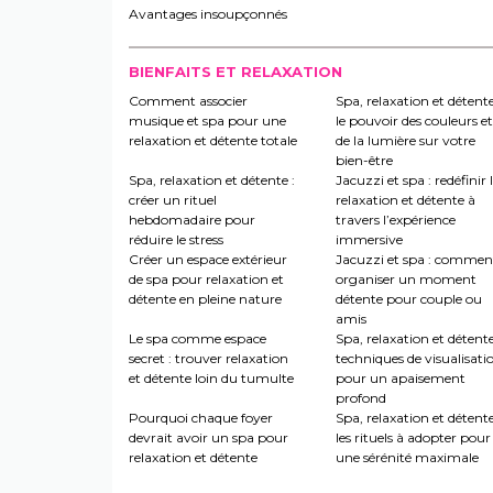
Avantages insoupçonnés
BIENFAITS ET RELAXATION
Comment associer
Spa, relaxation et détente
musique et spa pour une
le pouvoir des couleurs et
relaxation et détente totale
de la lumière sur votre
bien-être
Spa, relaxation et détente :
Jacuzzi et spa : redéfinir 
créer un rituel
relaxation et détente à
hebdomadaire pour
travers l’expérience
réduire le stress
immersive
Créer un espace extérieur
Jacuzzi et spa : commen
de spa pour relaxation et
organiser un moment
détente en pleine nature
détente pour couple ou
amis
Le spa comme espace
Spa, relaxation et détente
secret : trouver relaxation
techniques de visualisati
et détente loin du tumulte
pour un apaisement
profond
Pourquoi chaque foyer
Spa, relaxation et détente
devrait avoir un spa pour
les rituels à adopter pour
relaxation et détente
une sérénité maximale