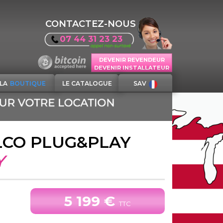
CONTACTEZ-NOUS
07 44 31 23 23
DEVENIR REVENDEUR
DEVENIR INSTALLATEUR
LA
BOUTIQUE
LE CATALOGUE
SAV
LCO PLUG&PLAY
Y
5 199 €
TTC