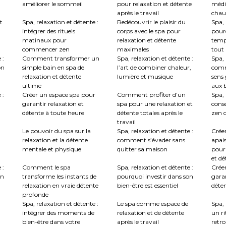
améliorer le sommeil
pour relaxation et détente
médi
après le travail
chau
t
Spa, relaxation et détente :
Redécouvrir le plaisir du
Spa, 
intégrer des rituels
corps avec le spa pour
pourq
matinaux pour
relaxation et détente
temp
commencer zen
maximales
tout
 :
Comment transformer un
Spa, relaxation et détente :
Spa, 
on
simple bain en spa de
l’art de combiner chaleur,
comm
relaxation et détente
lumière et musique
sens 
ultime
aux b
 :
Créer un espace spa pour
Comment profiter d’un
Spa, 
garantir relaxation et
spa pour une relaxation et
conse
détente à toute heure
détente totales après le
zen c
travail
Le pouvoir du spa sur la
Spa, relaxation et détente :
Crée
relaxation et la détente
comment s’évader sans
apai
mentale et physique
quitter sa maison
pour
et dé
 :
Comment le spa
Spa, relaxation et détente :
Créer
en
transforme les instants de
pourquoi investir dans son
garan
relaxation en vraie détente
bien-être est essentiel
déte
profonde
Spa, relaxation et détente :
Le spa comme espace de
Spa, 
intégrer des moments de
relaxation et de détente
un ri
bien-être dans votre
après le travail
retro