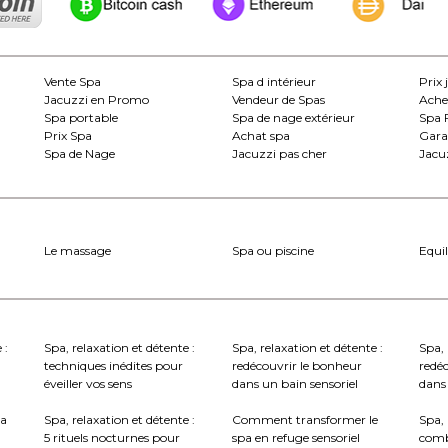
Vente Spa
Spa d intérieur
Prix 
Jacuzzi en Promo
Vendeur de Spas
Ache
Spa portable
Spa de nage extérieur
Spa 
Prix Spa
Achat spa
Gara
Spa de Nage
Jacuzzi pas cher
Jacuz
Le massage
Spa ou piscine
Equil
 :
Spa, relaxation et détente :
Spa, relaxation et détente :
Spa, 
techniques inédites pour
redécouvrir le bonheur
redé
éveiller vos sens
dans un bain sensoriel
dans 
la
Spa, relaxation et détente :
Comment transformer le
Spa, 
5 rituels nocturnes pour
spa en refuge sensoriel
comb