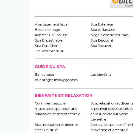
Avertissement légal
Spa Exterieur
Bassin de nage
Spa et Jacuzzi
Acheter un Jacuzzi
Nage à contre courant
Spa Encastrable
Spa Discount
Spa Pas Cher
Spa Jacuzzi
Jacuzzi extérieur
GUIDE DU SPA
Bain chaud
Les bienfaits
Avantages insoupçonnés
BIENFAITS ET RELAXATION
Comment associer
Spa, relaxation et détente
musique et spa pour une
le pouvoir des couleurs et
relaxation et détente totale
de la lumière sur votre
bien-être
Spa, relaxation et détente :
Jacuzzi et spa : redéfinir 
créer un rituel
relaxation et détente à