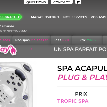
QUESTIONS
CONTACT
IS GRATUIT
MAGASINS/EXPO.
NOS SERVICES
VOS AVIS
Demande
de rendez-vous visio
 places
Nos spas
7 places et
Spas
PRO
Prix
MINIS
+
SPA ACAPU
PLUG & PLA
PRIX
TROPIC SPA