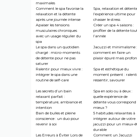
maximales
Comment le spa favorise la
Spa, relaxation et détente
relaxation et la détente
l’expérience ultime pour
après une journée intense
chasser le stress
Apaiser les tensions
Créer un spa 4 saisons :
musculaires chroniques
profiter de la détente tou
avec un usage régulier du
l’année
spa
Le spa dans un quotidien
Jacuzzi et minimalisme 
chargé : micro-moments
comment en faire un
de détente pour ne pas
plaisir épuré mais profo
saturer
Ralentir pour mieux vivre :
Spa et esthétique du
intégrer le spa dans une
moment présent : ralenti
routine de self-care
ressentir, savourer
Les secrets d’un bain
Spa en solo ou à deux :
relaxant parfait :
quelle expérience de
température, ambiance et
détente vous correspond 
intention
mieux ?
Bain de bulles et pleine
5 habitudes relaxantes à
conscience : un duo pour
intégrer autour de votre
revenir à soi
jacuzzi pour un mieux-ê
durable
Les Erreurs à Éviter Lors de
Comment un Jacuzzi