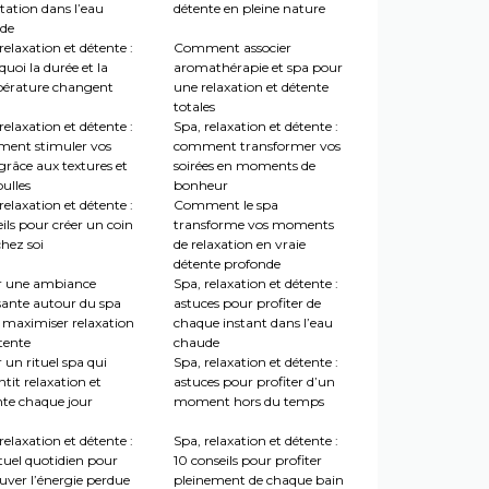
tation dans l’eau
détente en pleine nature
de
relaxation et détente :
Comment associer
uoi la durée et la
aromathérapie et spa pour
érature changent
une relaxation et détente
totales
relaxation et détente :
Spa, relaxation et détente :
ent stimuler vos
comment transformer vos
grâce aux textures et
soirées en moments de
ulles
bonheur
relaxation et détente :
Comment le spa
ils pour créer un coin
transforme vos moments
hez soi
de relaxation en vraie
détente profonde
r une ambiance
Spa, relaxation et détente :
sante autour du spa
astuces pour profiter de
 maximiser relaxation
chaque instant dans l’eau
tente
chaude
 un rituel spa qui
Spa, relaxation et détente :
tit relaxation et
astuces pour profiter d’un
nte chaque jour
moment hors du temps
relaxation et détente :
Spa, relaxation et détente :
tuel quotidien pour
10 conseils pour profiter
uver l’énergie perdue
pleinement de chaque bain