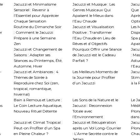
le
Jacuzzi et Minimalisme
Jacuzzi et Musique : Les
Jacuz
Sensoriel : Revenir à
Genres Musicaux Qui
Que 
l’Essentiel pour Apprécier
Apaisent le Mieux dans
Aprè
Chaque Sensation
l’Eau Chaude
Optim
Routine du Dimanche Soir
Jacuzzi et Visualisation
Les M
er
: Comment le Jacuzzi
Positive : Transformer
Disp
Prépare à une Semaine
l’Eau Chaude en Lieu de
Spa 
Zen
Rêves et d’Objectifs
Apai
Jacuzzi et Changement de
Pourquoi Offrir une Séance
Jacu
Saisons : Adapter ses
de Jacuzzi est le Cadeau
: Mas
Séances au Printemps, Été,
Parfait ?
Astuc
Automne, Hiver
l’Eau
-
Jacuzzi et Ambiances : 4
Les Meilleurs Moments de
Jacuz
Thèmes de Soirée à
la Journée pour Profiter
Stimu
Reproduire chez Soi (zen,
d’un Jacuzzi
à la
tropical, romantique,
hivernal)
Bain à Remous et Lecture :
Les Sons de la Nature et le
Le J
ns
Le Coin Lecture Aquatique,
Jacuzzi : Reconnexion
Médi
Nouveau Rituel Détente
Totale avec
Plon
l’Environnement
dans 
Jacuzzi et Climat Tropical :
Jacuzzi et Récupération
Jacuz
Peut-on Profiter d’un Spa
après un Vol Long-Courrier
Plon
s
en Pleine Chaleur ?
: L’Arme Secrète contre le
Chau
Jetlag