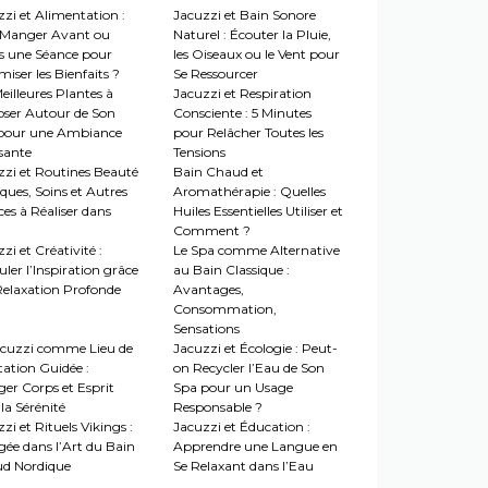
zi et Alimentation :
Jacuzzi et Bain Sonore
Manger Avant ou
Naturel : Écouter la Pluie,
s une Séance pour
les Oiseaux ou le Vent pour
iser les Bienfaits ?
Se Ressourcer
eilleures Plantes à
Jacuzzi et Respiration
oser Autour de Son
Consciente : 5 Minutes
pour une Ambiance
pour Relâcher Toutes les
sante
Tensions
zzi et Routines Beauté
Bain Chaud et
ques, Soins et Autres
Aromathérapie : Quelles
es à Réaliser dans
Huiles Essentielles Utiliser et
Comment ?
zi et Créativité :
Le Spa comme Alternative
ler l’Inspiration grâce
au Bain Classique :
 Relaxation Profonde
Avantages,
Consommation,
Sensations
acuzzi comme Lieu de
Jacuzzi et Écologie : Peut-
tation Guidée :
on Recycler l’Eau de Son
ger Corps et Esprit
Spa pour un Usage
la Sérénité
Responsable ?
zi et Rituels Vikings :
Jacuzzi et Éducation :
gée dans l’Art du Bain
Apprendre une Langue en
d Nordique
Se Relaxant dans l’Eau