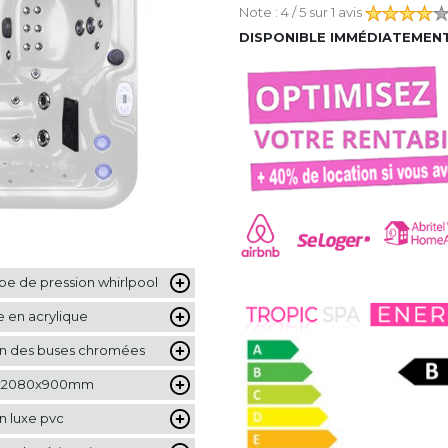
Note :
4
/ 5 sur
1 avis
DISPONIBLE IMMÉDIATEMEN
 de pression whirlpool
 en acrylique
ion des buses chromées
x2080x900mm
on luxe pvc