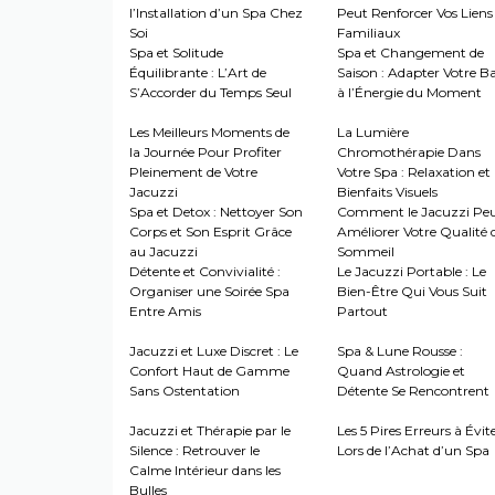
l’Installation d’un Spa Chez
Peut Renforcer Vos Liens
Soi
Familiaux
Spa et Solitude
Spa et Changement de
Équilibrante : L’Art de
Saison : Adapter Votre B
S’Accorder du Temps Seul
à l’Énergie du Moment
Les Meilleurs Moments de
La Lumière
la Journée Pour Profiter
Chromothérapie Dans
Pleinement de Votre
Votre Spa : Relaxation et
Jacuzzi
Bienfaits Visuels
Spa et Detox : Nettoyer Son
Comment le Jacuzzi Pe
Corps et Son Esprit Grâce
Améliorer Votre Qualité 
au Jacuzzi
Sommeil
Détente et Convivialité :
Le Jacuzzi Portable : Le
Organiser une Soirée Spa
Bien-Être Qui Vous Suit
Entre Amis
Partout
Jacuzzi et Luxe Discret : Le
Spa & Lune Rousse :
Confort Haut de Gamme
Quand Astrologie et
Sans Ostentation
Détente Se Rencontrent
Jacuzzi et Thérapie par le
Les 5 Pires Erreurs à Évit
Silence : Retrouver le
Lors de l’Achat d’un Spa
Calme Intérieur dans les
Bulles