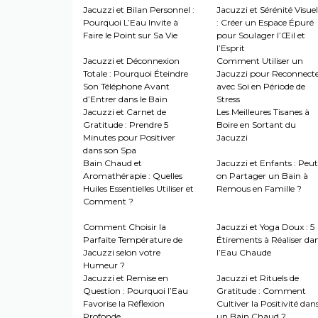
Jacuzzi et Bilan Personnel :
Jacuzzi et Sérénité Visuel
Pourquoi L’Eau Invite à
: Créer un Espace Épuré
Faire le Point sur Sa Vie
pour Soulager l’Œil et
l’Esprit
Jacuzzi et Déconnexion
Comment Utiliser un
Totale : Pourquoi Éteindre
Jacuzzi pour Reconnect
Son Téléphone Avant
avec Soi en Période de
d’Entrer dans le Bain
Stress
Jacuzzi et Carnet de
Les Meilleures Tisanes à
Gratitude : Prendre 5
Boire en Sortant du
Minutes pour Positiver
Jacuzzi
dans son Spa
Bain Chaud et
Jacuzzi et Enfants : Peut
Aromathérapie : Quelles
on Partager un Bain à
Huiles Essentielles Utiliser et
Remous en Famille ?
Comment ?
Comment Choisir la
Jacuzzi et Yoga Doux : 5
Parfaite Température de
Étirements à Réaliser da
Jacuzzi selon votre
l’Eau Chaude
Humeur ?
Jacuzzi et Remise en
Jacuzzi et Rituels de
Question : Pourquoi l’Eau
Gratitude : Comment
Favorise la Réflexion
Cultiver la Positivité dan
Profonde
un Bain Chaud ?