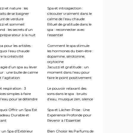
zi et nature : les
Spa et introspection :
aits de se baigner
s’écouter vraiment dans le
uré de verdure
calme de l’eau chaude
zzi et sommeil
Rituel de gratitude dans le
nd : les secrets d’un
spa : reconnecter avec
préparateur à la nuit
l’essentiel
a pour les artistes :
Comment le spa stimule
quoi l’eau chaude
les hormones du bien-être :
re la créativité
dopamine, sérotonine,
ocytocine
agie d’un spa au lever
Jacuzzi et gratitude : un
ur : une bulle de calme
moment dans l’eau pour
 l’agitation
faire le point positivement
t respiration : 3
Le pouvoir relaxant des
ices simples à faire
sons dans le spa : bruits
l’eau pour se détendre
d’eau, musique zen, silence
quoi Offrir un Spa Est
Spa et Lâcher-Prise : Une
adeau Durable et
Expérience Profonde pour
xant
Revenir à l’Essentiel
r un Spa d’Extérieur
Bien Choisir les Parfums de