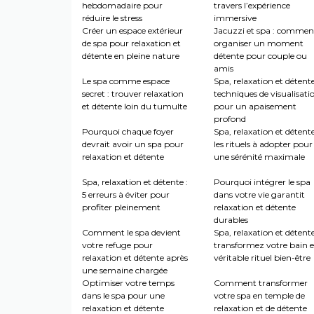
hebdomadaire pour
travers l’expérience
réduire le stress
immersive
Créer un espace extérieur
Jacuzzi et spa : commen
de spa pour relaxation et
organiser un moment
détente en pleine nature
détente pour couple ou
amis
Le spa comme espace
Spa, relaxation et détente
secret : trouver relaxation
techniques de visualisati
et détente loin du tumulte
pour un apaisement
profond
Pourquoi chaque foyer
Spa, relaxation et détente
devrait avoir un spa pour
les rituels à adopter pour
relaxation et détente
une sérénité maximale
Spa, relaxation et détente :
Pourquoi intégrer le spa
5 erreurs à éviter pour
dans votre vie garantit
profiter pleinement
relaxation et détente
durables
Comment le spa devient
Spa, relaxation et détente
votre refuge pour
transformez votre bain 
relaxation et détente après
véritable rituel bien-être
une semaine chargée
Optimiser votre temps
Comment transformer
dans le spa pour une
votre spa en temple de
relaxation et détente
relaxation et de détente