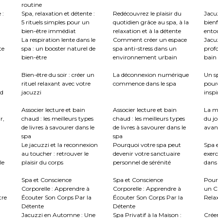
routine
 :
Spa, relaxation et détente :
Redécouvrez le plaisir du
Jacuz
5 rituels simples pour un
quotidien grâce au spa, à la
bienf
bien-être immédiat
relaxation et à la détente
ento
La respiration lente dans le
Comment créer un espace
Jacu
te
spa : un booster naturel de
spa anti-stress dans un
profo
bien-être
environnement urbain
bain 
:
Bien-être du soir : créer un
La déconnexion numérique
Un sp
rituel relaxant avec votre
commence dans le spa
pour
nd
jacuzzi
inspi
Associer lecture et bain
Associer lecture et bain
La m
r,
chaud : les meilleurs types
chaud : les meilleurs types
du jo
de livres à savourer dans le
de livres à savourer dans le
avant
spa
spa
Le jacuzzi et la reconnexion
Pourquoi votre spa peut
Spa e
au toucher : retrouver le
devenir votre sanctuaire
exerc
le
plaisir du corps
personnel de sérénité
dans 
Spa et Conscience
Spa et Conscience
Pour
Corporelle : Apprendre à
Corporelle : Apprendre à
un C
tre
Écouter Son Corps Par la
Écouter Son Corps Par la
Rela
Détente
Détente
Jacuzzi en Automne : Une
Spa Privatif à la Maison :
Crée