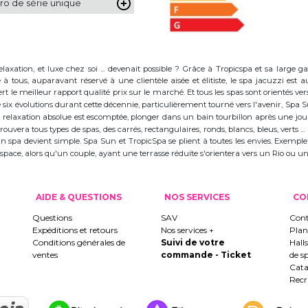
o de série unique
elaxation, et luxe chez soi ... devenait possible ? Grâce à Tropicspa et sa larg
à tous, auparavant réservé à une clientèle aisée et élitiste, le spa jacuzzi es
 le meilleur rapport qualité prix sur le marché. Et tous les spas sont orientés vers l
ix évolutions durant cette décennie, particulièrement tourné vers l'avenir, Spa
 la relaxation absolue est escomptée, plonger dans un bain tourbillon après une j
trouvera tous types de spas, des carrés, rectangulaires, ronds, blancs, bleus, verts ...
d'un spa devient simple. Spa Sun et TropicSpa se plient à toutes les envies. Exempl
 l'espace, alors qu'un couple, ayant une terrasse réduite s'orientera vers un Rio ou
AIDE & QUESTIONS
NOS SERVICES
CO
Questions
SAV
Cont
Expéditions et retours
Nos services +
Plan
Conditions générales de
Suivi de votre
Hall
ventes
commande - Ticket
de s
Cata
Rec