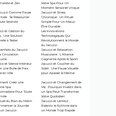
maliste et Zen
Votre Spa Pour Un
Moment Sensoriel Unique
acuzzi Comme Pause
Jacuzzi et Stress
tale : Se Ressourcer
Chronique : Un Rituel
ute Sérénité
Simple Pour Un Mieux-
Être Durable
zzi et Gestion du
Les Innovations
s : Une Solution
Technologiques Qui
elle à Tester
Révolutionnent le Monde
du Jacuzzi
ienfaits du Jacuzzi
Jacuzzi et Relaxation
a Circulation
Musculaire : L’Alliance
uine
Gagnante Après le Sport
zi et Silence Intérieur
Jacuzzi et Coucher du
er une Bulle de Paix
Soleil : Une Pause Visuelle
 en Ville
pour Apaiser le Mental
ent Créer une
Jacuzzi et Changement de
ine Spa
Vie : Pourquoi Investir dans
omadaire Pour Toute
un Spa Peut Transformer
mille
Votre Quotidien
ituel du Bain du Matin
Jacuzzi et Lenteur :
mmencer la Journée
Ralentir le Rythme dans
 un Jacuzzi
un Monde Trop Rapide