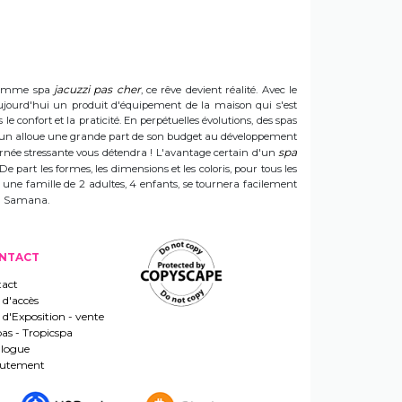
jacuzzi pas cher
e gamme spa
, ce rêve devient réalité. Avec le
t aujourd'hui un produit d'équipement de la maison qui s'est
e confort et la praticité. En perpétuelles évolutions, des spas
 Sun alloue une grande part de son budget au développement
spa
ournée stressante vous détendra ! L'avantage certain d'un
 De part les formes, les dimensions et les coloris, pour tous les
e une famille de 2 adultes, 4 enfants, se tournera facilement
 un Samana.
NTACT
act
 d'accès
s d'Exposition - vente
pas - Tropicspa
logue
rutement