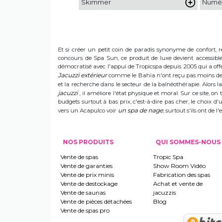
Skimmer
Numér
Et si créer un petit coin de paradis synonyme de confort, r
concours de Spa Sun, ce produit de luxe devient accessible 
démocratisé avec l'appui de Tropicspa depuis 2005 qui a offert
Jacuzzi extérieur
comme le Bahia n'ont reçu pas moins de s
et la recherche dans le secteur de la balnéothérapie. Alors
jacuzzi
, il améliore l'état physique et moral. Sur ce site, on 
budgets surtout à bas prix, c'est-à-dire pas cher, le choix 
un spa de nage
vers un Acapulco voir
, surtout s'ils ont de
NOS PRODUITS
QUI SOMMES-NOUS
Vente de spas
Tropic Spa
Vente de garanties
Show Room Vidéo
Vente de prix minis
Fabrication des spas
Vente de destockage
Achat et vente de
Vente de saunas
jacuzzis
Vente de pièces détachées
Blog
Vente de spas pro