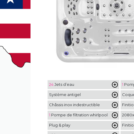
24
Jets d’eau
1
Pompe
Système antigel
Coque
Châssis inox indestructible
Finit
1
Pompe de filtration whirlpool
2080
Plug & play
Finiti