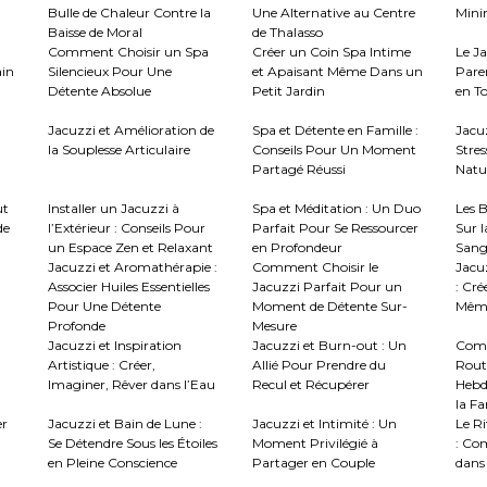
Bulle de Chaleur Contre la
Une Alternative au Centre
Mini
Baisse de Moral
de Thalasso
Comment Choisir un Spa
Créer un Coin Spa Intime
Le J
ain
Silencieux Pour Une
et Apaisant Même Dans un
Paren
Détente Absolue
Petit Jardin
en To
Jacuzzi et Amélioration de
Spa et Détente en Famille :
Jacu
la Souplesse Articulaire
Conseils Pour Un Moment
Stres
Partagé Réussi
Natur
ut
Installer un Jacuzzi à
Spa et Méditation : Un Duo
Les B
de
l’Extérieur : Conseils Pour
Parfait Pour Se Ressourcer
Sur l
un Espace Zen et Relaxant
en Profondeur
Sang
Jacuzzi et Aromathérapie :
Comment Choisir le
Jacuz
Associer Huiles Essentielles
Jacuzzi Parfait Pour un
: Cré
Pour Une Détente
Moment de Détente Sur-
Même
Profonde
Mesure
Jacuzzi et Inspiration
Jacuzzi et Burn-out : Un
Comm
Artistique : Créer,
Allié Pour Prendre du
Rout
Imaginer, Rêver dans l’Eau
Recul et Récupérer
Hebd
la Fa
er
Jacuzzi et Bain de Lune :
Jacuzzi et Intimité : Un
Le R
Se Détendre Sous les Étoiles
Moment Privilégié à
: Co
en Pleine Conscience
Partager en Couple
dans