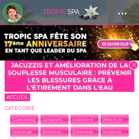
...
Panneau de gestion des cookies
JACUZZIS ET AMÉLIORATION DE LA
SOUPLESSE MUSCULAIRE : PRÉVENIR
LES BLESSURES GRÂCE À
L'ÉTIREMENT DANS L'EAU
ACCUEIL
CATEGORIE
C
omparatifs et conseils
I
nstallation et entretien
O
ffres et promotions
Guide d'achat
T
arifs et options
B
ienfaits et relaxation
É
vénements et actualités de l'entreprise
A
ccessoires et équipements