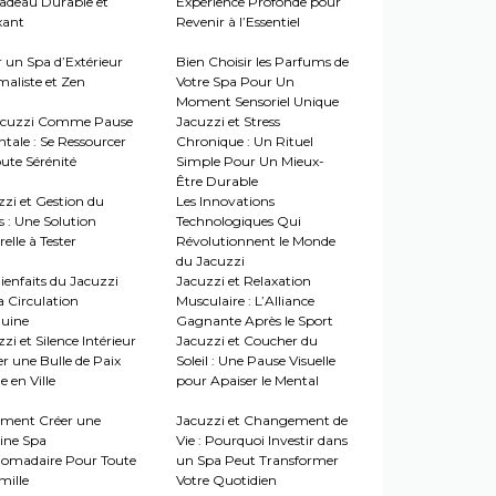
adeau Durable et
Expérience Profonde pour
xant
Revenir à l’Essentiel
r un Spa d’Extérieur
Bien Choisir les Parfums de
maliste et Zen
Votre Spa Pour Un
Moment Sensoriel Unique
acuzzi Comme Pause
Jacuzzi et Stress
tale : Se Ressourcer
Chronique : Un Rituel
ute Sérénité
Simple Pour Un Mieux-
Être Durable
zzi et Gestion du
Les Innovations
s : Une Solution
Technologiques Qui
elle à Tester
Révolutionnent le Monde
du Jacuzzi
ienfaits du Jacuzzi
Jacuzzi et Relaxation
a Circulation
Musculaire : L’Alliance
uine
Gagnante Après le Sport
zi et Silence Intérieur
Jacuzzi et Coucher du
er une Bulle de Paix
Soleil : Une Pause Visuelle
 en Ville
pour Apaiser le Mental
ent Créer une
Jacuzzi et Changement de
ine Spa
Vie : Pourquoi Investir dans
omadaire Pour Toute
un Spa Peut Transformer
mille
Votre Quotidien