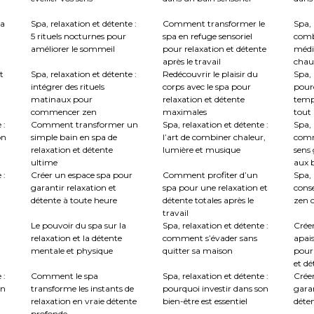
la
Spa, relaxation et détente :
Comment transformer le
Spa, 
5 rituels nocturnes pour
spa en refuge sensoriel
comb
améliorer le sommeil
pour relaxation et détente
médi
après le travail
chau
t
Spa, relaxation et détente :
Redécouvrir le plaisir du
Spa, 
intégrer des rituels
corps avec le spa pour
pourq
matinaux pour
relaxation et détente
temp
commencer zen
maximales
tout
 :
Comment transformer un
Spa, relaxation et détente :
Spa, 
on
simple bain en spa de
l’art de combiner chaleur,
comm
relaxation et détente
lumière et musique
sens 
ultime
aux b
 :
Créer un espace spa pour
Comment profiter d’un
Spa, 
garantir relaxation et
spa pour une relaxation et
conse
détente à toute heure
détente totales après le
zen c
travail
Le pouvoir du spa sur la
Spa, relaxation et détente :
Crée
relaxation et la détente
comment s’évader sans
apai
mentale et physique
quitter sa maison
pour
et dé
 :
Comment le spa
Spa, relaxation et détente :
Créer
en
transforme les instants de
pourquoi investir dans son
garan
relaxation en vraie détente
bien-être est essentiel
déte
profonde