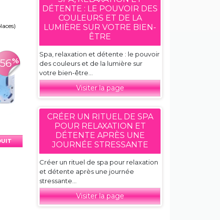
DÉTENTE : LE POUVOIR DES
COULEURS ET DE LA
places)
LUMIÈRE SUR VOTRE BIEN-
ÊTRE
Spa, relaxation et détente : le pouvoir
%
-56
des couleurs et de la lumière sur
votre bien-être...
Visiter la page
CRÉER UN RITUEL DE SPA
POUR RELAXATION ET
DÉTENTE APRÈS UNE
DUIT
JOURNÉE STRESSANTE
Créer un rituel de spa pour relaxation
et détente après une journée
stressante...
Visiter la page