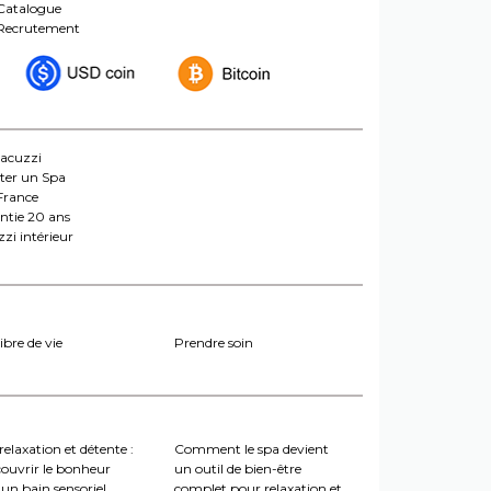
Catalogue
Recrutement
jacuzzi
ter un Spa
France
ntie 20 ans
zi intérieur
ibre de vie
Prendre soin
relaxation et détente :
Comment le spa devient
couvrir le bonheur
un outil de bien-être
un bain sensoriel
complet pour relaxation et