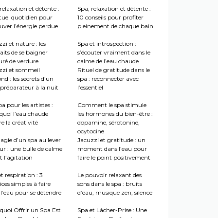
relaxation et détente :
Spa, relaxation et détente :
tuel quotidien pour
10 conseils pour profiter
uver l’énergie perdue
pleinement de chaque bain
zi et nature : les
Spa et introspection :
aits de se baigner
s’écouter vraiment dans le
uré de verdure
calme de l’eau chaude
zzi et sommeil
Rituel de gratitude dans le
nd : les secrets d’un
spa : reconnecter avec
préparateur à la nuit
l’essentiel
a pour les artistes :
Comment le spa stimule
quoi l’eau chaude
les hormones du bien-être :
re la créativité
dopamine, sérotonine,
ocytocine
agie d’un spa au lever
Jacuzzi et gratitude : un
ur : une bulle de calme
moment dans l’eau pour
 l’agitation
faire le point positivement
t respiration : 3
Le pouvoir relaxant des
ices simples à faire
sons dans le spa : bruits
l’eau pour se détendre
d’eau, musique zen, silence
quoi Offrir un Spa Est
Spa et Lâcher-Prise : Une