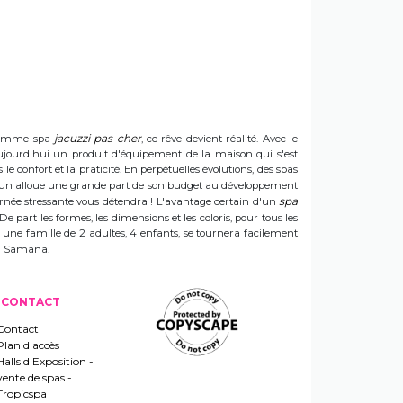
jacuzzi pas cher
e gamme spa
, ce rêve devient réalité. Avec le
t aujourd'hui un produit d'équipement de la maison qui s'est
e confort et la praticité. En perpétuelles évolutions, des spas
 Sun alloue une grande part de son budget au développement
spa
ournée stressante vous détendra ! L'avantage certain d'un
 De part les formes, les dimensions et les coloris, pour tous les
e une famille de 2 adultes, 4 enfants, se tournera facilement
 un Samana.
CONTACT
Contact
Plan d'accès
Halls d'Exposition -
vente de spas -
Tropicspa