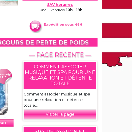
SAV horaires
Lundi - vendredi
10h - 19h
Expédition sous 48H
ARCOURS DE PERTE DE POIDS
— PAGE RECENTE —
COMMENT ASSOCIER
MUSIQUE ET SPA POUR UNE
%
-67
RELAXATION ET DÉTENTE
TOTALE
Comment associer musique et spa
pour une relaxation et détente
totale...
Visiter la page
DUIT
SPA, RELAXATION ET