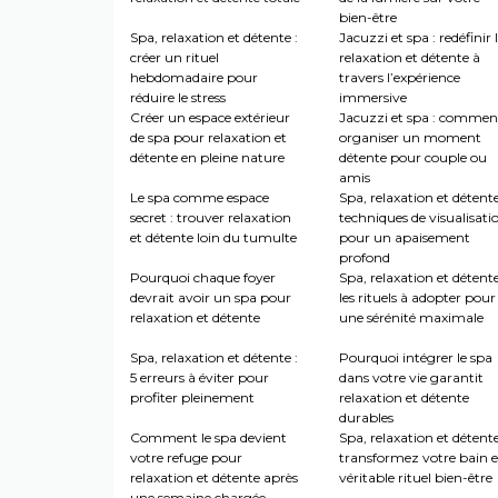
bien-être
Spa, relaxation et détente :
Jacuzzi et spa : redéfinir 
créer un rituel
relaxation et détente à
hebdomadaire pour
travers l’expérience
réduire le stress
immersive
Créer un espace extérieur
Jacuzzi et spa : commen
de spa pour relaxation et
organiser un moment
détente en pleine nature
détente pour couple ou
amis
Le spa comme espace
Spa, relaxation et détente
secret : trouver relaxation
techniques de visualisati
et détente loin du tumulte
pour un apaisement
profond
Pourquoi chaque foyer
Spa, relaxation et détente
devrait avoir un spa pour
les rituels à adopter pour
relaxation et détente
une sérénité maximale
Spa, relaxation et détente :
Pourquoi intégrer le spa
5 erreurs à éviter pour
dans votre vie garantit
profiter pleinement
relaxation et détente
durables
Comment le spa devient
Spa, relaxation et détente
votre refuge pour
transformez votre bain 
relaxation et détente après
véritable rituel bien-être
une semaine chargée