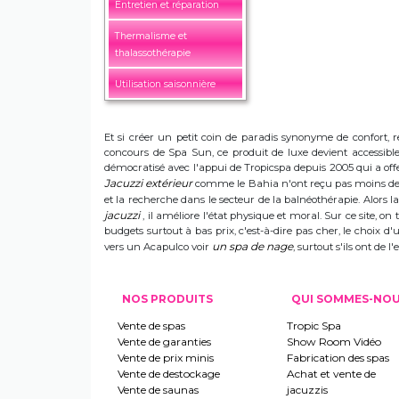
Entretien et réparation
Thermalisme et
thalassothérapie
Utilisation saisonnière
Et si créer un petit coin de paradis synonyme de confort, r
concours de Spa Sun, ce produit de luxe devient accessible 
démocratisé avec l'appui de Tropicspa depuis 2005 qui a offert
Jacuzzi extérieur
comme le Bahia n'ont reçu pas moins de s
et la recherche dans le secteur de la balnéothérapie. Alors
jacuzzi
, il améliore l'état physique et moral. Sur ce site, on 
budgets surtout à bas prix, c'est-à-dire pas cher, le choix 
un spa de nage
vers un Acapulco voir
, surtout s'ils ont de
NOS PRODUITS
QUI SOMMES-NO
Vente de spas
Tropic Spa
Vente de garanties
Show Room Vidéo
Vente de prix minis
Fabrication des spas
Vente de destockage
Achat et vente de
Vente de saunas
jacuzzis