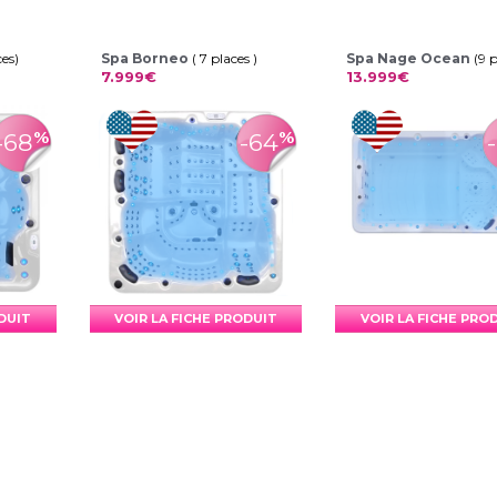
ces)
Spa Borneo
( 7 places )
Spa Nage Ocean
(9 
7.999€
13.999€
%
%
-68
-64
ODUIT
VOIR LA FICHE PRODUIT
VOIR LA FICHE PRO