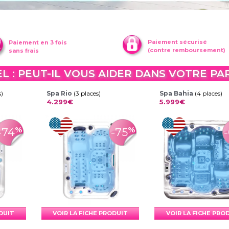
Paiement sécurisé
Paiement en 3 fois
(contre remboursement)
sans frais
L : PEUT-IL VOUS AIDER DANS VOTRE P
s)
Spa Rio
(3 places)
Spa Bahia
(4 places)
4.299€
5.999€
%
%
-74
-75
ODUIT
VOIR LA FICHE PRODUIT
VOIR LA FICHE PRO