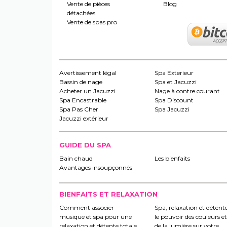
Vente de pièces
Blog
détachées
Vente de spas pro
Avertissement légal
Spa Exterieur
Bassin de nage
Spa et Jacuzzi
Acheter un Jacuzzi
Nage à contre courant
Spa Encastrable
Spa Discount
Spa Pas Cher
Spa Jacuzzi
Jacuzzi extérieur
GUIDE DU SPA
Bain chaud
Les bienfaits
Avantages insoupçonnés
BIENFAITS ET RELAXATION
Comment associer
Spa, relaxation et détente
musique et spa pour une
le pouvoir des couleurs et
relaxation et détente totale
de la lumière sur votre