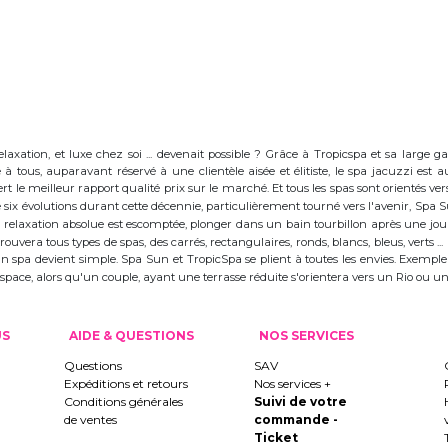
elaxation, et luxe chez soi ... devenait possible ? Grâce à Tropicspa et sa larg
à tous, auparavant réservé à une clientèle aisée et élitiste, le spa jacuzzi es
 le meilleur rapport qualité prix sur le marché. Et tous les spas sont orientés vers l
ix évolutions durant cette décennie, particulièrement tourné vers l'avenir, Spa
 la relaxation absolue est escomptée, plonger dans un bain tourbillon après une j
trouvera tous types de spas, des carrés, rectangulaires, ronds, blancs, bleus, verts ...
d'un spa devient simple. Spa Sun et TropicSpa se plient à toutes les envies. Exempl
 l'espace, alors qu'un couple, ayant une terrasse réduite s'orientera vers un Rio ou
US
AIDE & QUESTIONS
NOS SERVICES
Questions
SAV
Expéditions et retours
Nos services +
Conditions générales
Suivi de votre
de ventes
commande -
Ticket