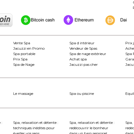
Vente Spa
Spa d intérieur
Prix 
Jacuzzi en Promo
Vendeur de Spas
Ache
Spa portable
Spa de nage extérieur
Spa 
Prix Spa
Achat spa
Gara
Spa de Nage
Jacuzzi pas cher
Jacuz
Le massage
Spa ou piscine
Equil
 :
Spa, relaxation et détente :
Spa, relaxation et détente :
Spa, 
techniques inédites pour
redécouvrir le bonheur
redé
éveiller vos sens
dans un bain sensoriel
dans 