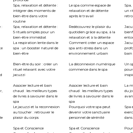
Spa, relaxation et détente :
Le spa comme espace de
Spa, 
intégrer des moments de
relaxation et de détente
un ri
bien-être dans votre
après le travail
retro
routine
 :
Spa, relaxation et détente :
Redécouvrez le plaisir du
Jacuz
5 rituels simples pour un
quotidien grâce au spa, à la
bienf
bien-être immédiat
relaxation et à la détente
ento
La respiration lente dans le
Comment créer un espace
Jacu
te
spa : un booster naturel de
spa anti-stress dans un
profo
bien-être
environnement urbain
bain 
:
Bien-être du soir : créer un
La déconnexion numérique
Un sp
rituel relaxant avec votre
commence dans le spa
pour
nd
jacuzzi
inspi
Associer lecture et bain
Associer lecture et bain
La m
r,
chaud : les meilleurs types
chaud : les meilleurs types
du jo
de livres à savourer dans le
de livres à savourer dans le
avant
spa
spa
Le jacuzzi et la reconnexion
Pourquoi votre spa peut
Spa e
au toucher : retrouver le
devenir votre sanctuaire
exerc
le
plaisir du corps
personnel de sérénité
dans 
Spa et Conscience
Spa et Conscience
Pour