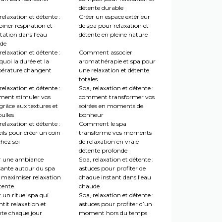
détente durable
relaxation et détente :
Créer un espace extérieur
iner respiration et
de spa pour relaxation et
tation dans l’eau
détente en pleine nature
de
relaxation et détente :
Comment associer
uoi la durée et la
aromathérapie et spa pour
érature changent
une relaxation et détente
totales
relaxation et détente :
Spa, relaxation et détente :
ent stimuler vos
comment transformer vos
grâce aux textures et
soirées en moments de
ulles
bonheur
relaxation et détente :
Comment le spa
ils pour créer un coin
transforme vos moments
hez soi
de relaxation en vraie
détente profonde
r une ambiance
Spa, relaxation et détente :
sante autour du spa
astuces pour profiter de
 maximiser relaxation
chaque instant dans l’eau
tente
chaude
 un rituel spa qui
Spa, relaxation et détente :
tit relaxation et
astuces pour profiter d’un
nte chaque jour
moment hors du temps