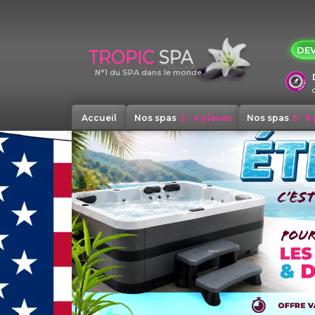
Panneau de gestion des cookies
DEV
N°1 du SPA dans le monde
Accueil
Nos spas
2 - 4 places
Nos spas
5 - 6