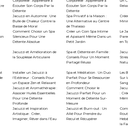
Corporelle : Apprendre à
Corporelle : Apprendre à
un C
tre
Écouter Son Corps Par la
Écouter Son Corps Par la
Rela
Détente
Détente
Jacuzzi en Automne : Une
Spa Privatif à la Maison :
Crée
Bulle de Chaleur Contre la
Une Alternative au Centre
Mini
Baisse de Moral
de Thalasso
Comment Choisir un Spa
Créer un Coin Spa Intime
Le J
ain
Silencieux Pour Une
et Apaisant Même Dans un
Paren
Détente Absolue
Petit Jardin
en To
Jacuzzi et Amélioration de
Spa et Détente en Famille :
Jacu
la Souplesse Articulaire
Conseils Pour Un Moment
Stres
Partagé Réussi
Natur
ut
Installer un Jacuzzi à
Spa et Méditation : Un Duo
Les B
de
l’Extérieur : Conseils Pour
Parfait Pour Se Ressourcer
Sur l
un Espace Zen et Relaxant
en Profondeur
Sang
Jacuzzi et Aromathérapie :
Comment Choisir le
Jacuz
Associer Huiles Essentielles
Jacuzzi Parfait Pour un
: Cré
Pour Une Détente
Moment de Détente Sur-
Même
Profonde
Mesure
Jacuzzi et Inspiration
Jacuzzi et Burn-out : Un
Comm
Artistique : Créer,
Allié Pour Prendre du
Rout
Imaginer, Rêver dans l’Eau
Recul et Récupérer
Hebd
la Fa