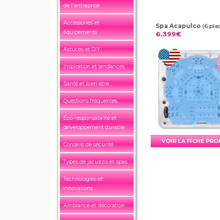
de l'entreprise
Accessoires et
Spa Acapulco
(6 pla
équipements
6.399€
Astuces et DIY
Inspiration et tendances
Santé et bien-être
Questions fréquentes
Éco-responsabilité et
développement durable
VOIR LA FICHE PR
Conseils de sécurité
Types de jacuzzis et spas
Technologies et
innovations
Ambiance et décoration