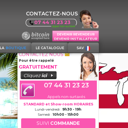
CONTACTEZ-NOUS
07 44 31 23 23
DEVENIR REVENDEUR
DEVENIR INSTALLATEUR
LA
BOUTIQUE
LE CATALOGUE
SAV
CONTACTEZ NOUS
Pour être rappelé
GRATUITEMENT
Cliquez
ici
07 44 31 23 23
Appels non-surtaxés
STANDARD et Show-room HORAIRES
Lundi-vendredi :
9h30 - 19h
Samedi :
10h00 - 15h00
SUIVI
COMMANDE