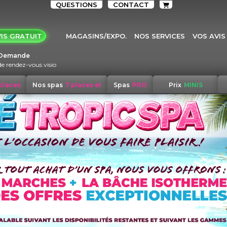
QUESTIONS
CONTACT
IS GRATUIT
MAGASINS/EXPO.
NOS SERVICES
VOS AVIS
Demande
de rendez-vous visio
 places
Nos spas
7 places et
Spas
PRO
Prix
MINIS
+