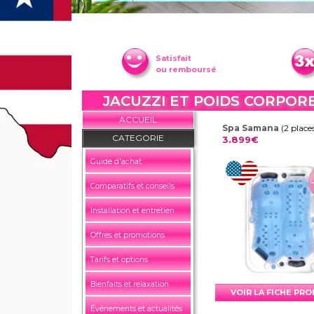
Satisfait
ou remboursé
JACUZZI ET POIDS CORPORE
ACCUEIL
Spa Samana
(2 place
CATEGORIE
3.899€
Guide d'achat
Comparatifs et conseils
Installation et entretien
Offres et promotions
Tarifs et options
Bienfaits et relaxation
VOIR LA FICHE PR
Événements et actualités