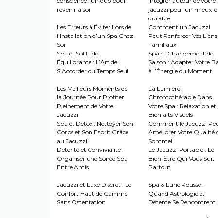
conscience : un duo pour
intégrer autour de votre
revenir à soi
jacuzzi pour un mieux-ê
durable
Les Erreurs à Éviter Lors de
Comment un Jacuzzi
l’Installation d’un Spa Chez
Peut Renforcer Vos Liens
Soi
Familiaux
Spa et Solitude
Spa et Changement de
Équilibrante : L’Art de
Saison : Adapter Votre B
S’Accorder du Temps Seul
à l’Énergie du Moment
Les Meilleurs Moments de
La Lumière
la Journée Pour Profiter
Chromothérapie Dans
Pleinement de Votre
Votre Spa : Relaxation et
Jacuzzi
Bienfaits Visuels
Spa et Detox : Nettoyer Son
Comment le Jacuzzi Pe
Corps et Son Esprit Grâce
Améliorer Votre Qualité 
au Jacuzzi
Sommeil
Détente et Convivialité :
Le Jacuzzi Portable : Le
Organiser une Soirée Spa
Bien-Être Qui Vous Suit
Entre Amis
Partout
Jacuzzi et Luxe Discret : Le
Spa & Lune Rousse :
Confort Haut de Gamme
Quand Astrologie et
Sans Ostentation
Détente Se Rencontrent