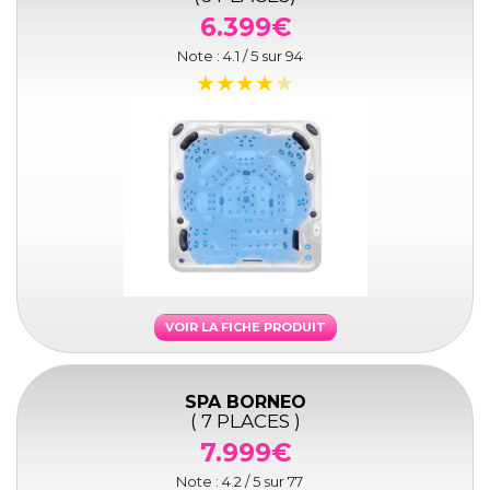
6.399€
Note :
4.1
/ 5 sur
94
VOIR LA FICHE PRODUIT
SPA BORNEO
( 7 PLACES )
7.999€
Note :
4.2
/ 5 sur
77