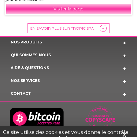
Visiter la page
EN SAVOIR PLUS SUR TROPIC SPA
+
NOS PRODUITS
QUI SOMMES-NOUS
AIDE & QUESTIONS
NOS SERVICES
CONTACT
Ce site utilise des cookies et vous donne le contrôle
X
Ma