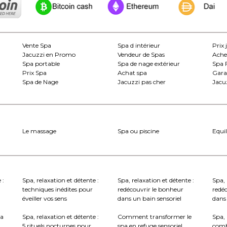
Vente Spa
Spa d intérieur
Prix 
Jacuzzi en Promo
Vendeur de Spas
Ache
Spa portable
Spa de nage extérieur
Spa 
Prix Spa
Achat spa
Gara
Spa de Nage
Jacuzzi pas cher
Jacuz
Le massage
Spa ou piscine
Equil
 :
Spa, relaxation et détente :
Spa, relaxation et détente :
Spa, 
techniques inédites pour
redécouvrir le bonheur
redé
éveiller vos sens
dans un bain sensoriel
dans 
la
Spa, relaxation et détente :
Comment transformer le
Spa, 
5 rituels nocturnes pour
spa en refuge sensoriel
comb