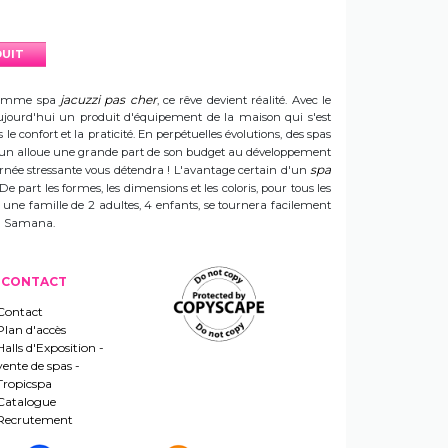
DUIT
jacuzzi pas cher
e gamme spa
, ce rêve devient réalité. Avec le
t aujourd'hui un produit d'équipement de la maison qui s'est
e confort et la praticité. En perpétuelles évolutions, des spas
 Sun alloue une grande part de son budget au développement
spa
ournée stressante vous détendra ! L'avantage certain d'un
 De part les formes, les dimensions et les coloris, pour tous les
e une famille de 2 adultes, 4 enfants, se tournera facilement
 un Samana.
CONTACT
Contact
Plan d'accès
Halls d'Exposition -
vente de spas -
Tropicspa
Catalogue
Recrutement