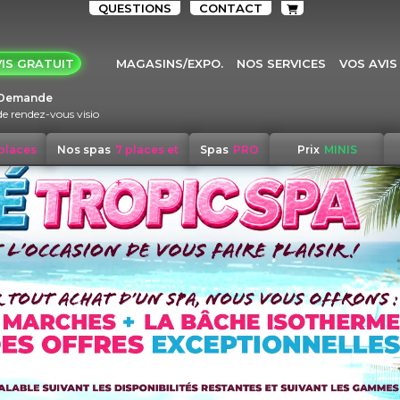
QUESTIONS
CONTACT
IS GRATUIT
MAGASINS/EXPO.
NOS SERVICES
VOS AVIS
Demande
de rendez-vous visio
 places
Nos spas
7 places et
Spas
PRO
Prix
MINIS
+