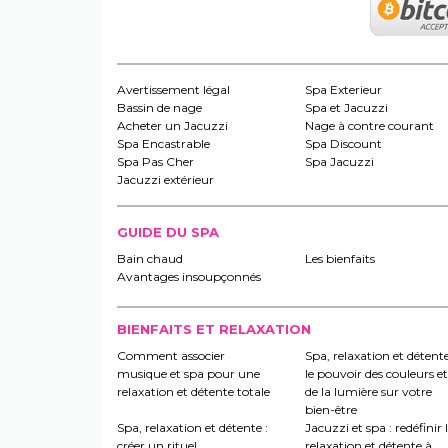
Avertissement légal
Spa Exterieur
Bassin de nage
Spa et Jacuzzi
Acheter un Jacuzzi
Nage à contre courant
Spa Encastrable
Spa Discount
Spa Pas Cher
Spa Jacuzzi
Jacuzzi extérieur
GUIDE DU SPA
Bain chaud
Les bienfaits
Avantages insoupçonnés
BIENFAITS ET RELAXATION
Comment associer
Spa, relaxation et détente
musique et spa pour une
le pouvoir des couleurs et
relaxation et détente totale
de la lumière sur votre
bien-être
Spa, relaxation et détente :
Jacuzzi et spa : redéfinir 
créer un rituel
relaxation et détente à