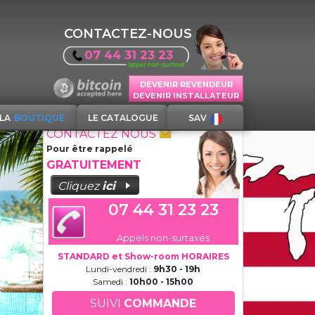
CONTACTEZ-NOUS
07 44 31 23 23
DEVENIR REVENDEUR
DEVENIR INSTALLATEUR
LA
BOUTIQUE
LE CATALOGUE
SAV
CONTACTEZ NOUS
Pour être rappelé
GRATUITEMENT
Cliquez
ici
07 44 31 23 23
Appels non-surtaxés
STANDARD et Show-room HORAIRES
Lundi-vendredi :
9h30 - 19h
Samedi :
10h00 - 15h00
SUIVI
COMMANDE