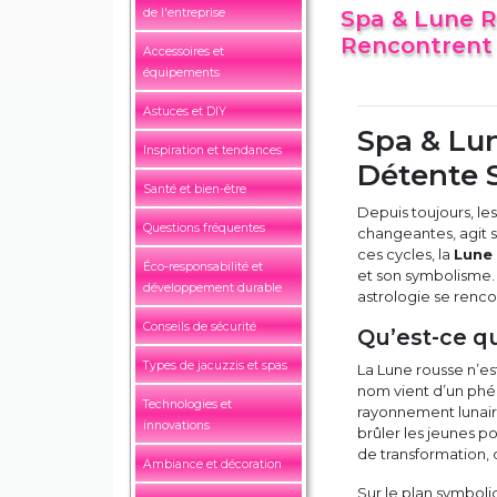
de l'entreprise
Spa & Lune R
Rencontrent
Accessoires et
équipements
Astuces et DIY
Spa & Lun
Inspiration et tendances
Détente 
Santé et bien-être
Depuis toujours, le
Questions fréquentes
changeantes, agit s
ces cycles, la
Lune
Éco-responsabilité et
et son symbolisme.
développement durable
astrologie se renc
Conseils de sécurité
Qu’est-ce q
Types de jacuzzis et spas
La Lune rousse n’est
nom vient d’un phé
Technologies et
rayonnement lunair
innovations
brûler les jeunes po
de transformation, 
Ambiance et décoration
Sur le plan symboli