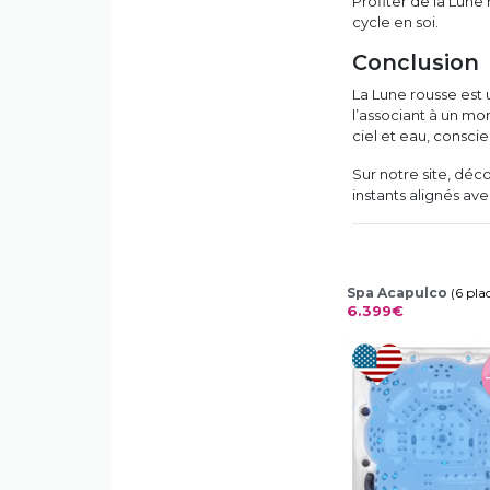
Profiter de la Lune
cycle en soi.
Conclusion
La Lune rousse est 
l’associant à un m
ciel et eau, consci
Sur notre site, dé
instants alignés ave
Spa Acapulco
(6 pla
6.399€