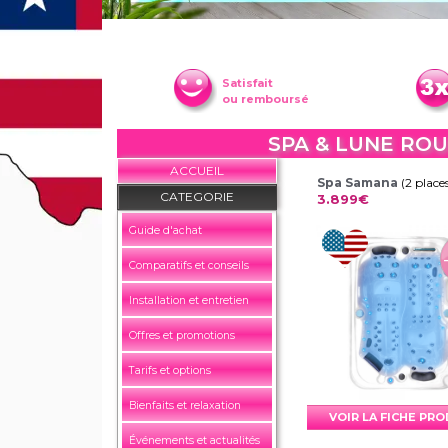
Satisfait
ou remboursé
SPA & LUNE RO
ACCUEIL
Spa Samana
(2 place
CATEGORIE
3.899€
Guide d'achat
Comparatifs et conseils
Installation et entretien
Offres et promotions
Tarifs et options
Bienfaits et relaxation
VOIR LA FICHE PR
Événements et actualités