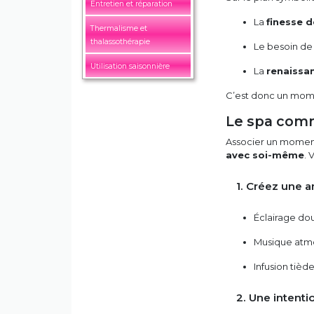
Entretien et réparation
La
finesse d
Thermalisme et
thalassothérapie
Le besoin d
Utilisation saisonnière
La
renaissan
C’est donc un mom
Le spa comm
Associer un moment
avec soi-même
. 
1. Créez une 
Éclairage do
Musique atmo
Infusion tièd
2. Une intentio