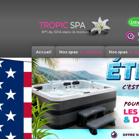
Panneau de gestion des cookies
DEV
N°1 du SPA dans le monde
Accueil
Nos spas
2 - 4 places
Nos spas
5 - 6