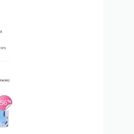
nt
ces
places)
%
-56