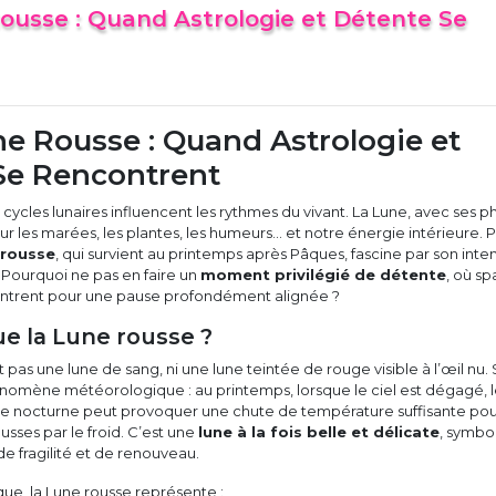
ousse : Quand Astrologie et Détente Se
e Rousse : Quand Astrologie et
Se Rencontrent
s cycles lunaires influencent les rythmes du vivant. La Lune, avec ses p
ur les marées, les plantes, les humeurs… et notre énergie intérieure. 
 rousse
, qui survient au printemps après Pâques, fascine par son inten
 Pourquoi ne pas en faire un
moment privilégié de détente
, où sp
ontrent pour une pause profondément alignée ?
ue la Lune rousse ?
 pas une lune de sang, ni une lune teintée de rouge visible à l’œil nu.
nomène météorologique : au printemps, lorsque le ciel est dégagé, 
e nocturne peut provoquer une chute de température suffisante po
usses par le froid. C’est une
lune à la fois belle et délicate
, symbo
de fragilité et de renouveau.
que, la Lune rousse représente :