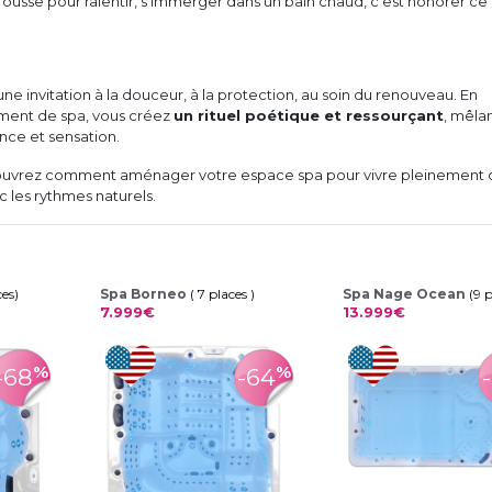
 rousse pour ralentir, s’immerger dans un bain chaud, c’est honorer ce
une invitation à la douceur, à la protection, au soin du renouveau. En
oment de spa, vous créez
un rituel poétique et ressourçant
, mêla
ence et sensation.
couvrez comment aménager votre espace spa pour vivre pleinement 
c les rythmes naturels.
ces)
Spa Borneo
( 7 places )
Spa Nage Ocean
(9 
7.999€
13.999€
%
%
-68
-64