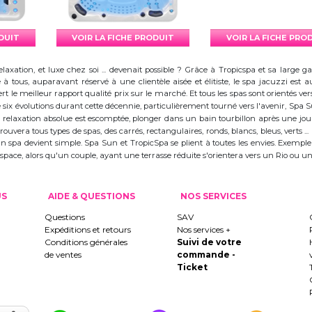
ODUIT
VOIR LA FICHE PRODUIT
VOIR LA FICHE PRO
elaxation, et luxe chez soi ... devenait possible ? Grâce à Tropicspa et sa larg
à tous, auparavant réservé à une clientèle aisée et élitiste, le spa jacuzzi es
 le meilleur rapport qualité prix sur le marché. Et tous les spas sont orientés vers l
ix évolutions durant cette décennie, particulièrement tourné vers l'avenir, Spa
 la relaxation absolue est escomptée, plonger dans un bain tourbillon après une j
trouvera tous types de spas, des carrés, rectangulaires, ronds, blancs, bleus, verts ...
d'un spa devient simple. Spa Sun et TropicSpa se plient à toutes les envies. Exempl
 l'espace, alors qu'un couple, ayant une terrasse réduite s'orientera vers un Rio ou
US
AIDE & QUESTIONS
NOS SERVICES
Questions
SAV
Expéditions et retours
Nos services +
Conditions générales
Suivi de votre
de ventes
commande -
Ticket