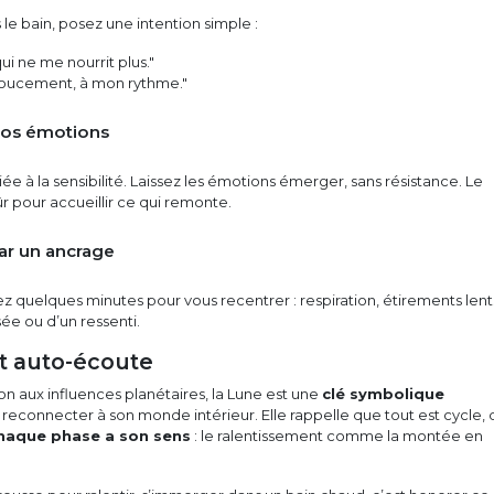
 le bain, posez une intention simple :
qui ne me nourrit plus."
oucement, à mon rythme."
 vos émotions
iée à la sensibilité. Laissez les émotions émerger, sans résistance. Le
sûr pour accueillir ce qui remonte.
ar un ancrage
ez quelques minutes pour vous recentrer : respiration, étirements lent
ée ou d’un ressenti.
et auto-écoute
on aux influences planétaires, la Lune est une
clé symbolique
reconnecter à son monde intérieur. Elle rappelle que tout est cycle,
haque phase a son sens
: le ralentissement comme la montée en