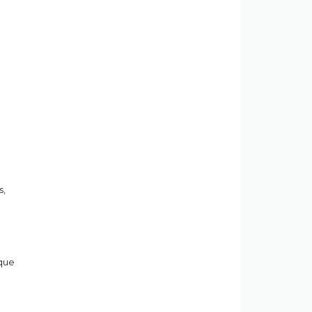
s,
 que