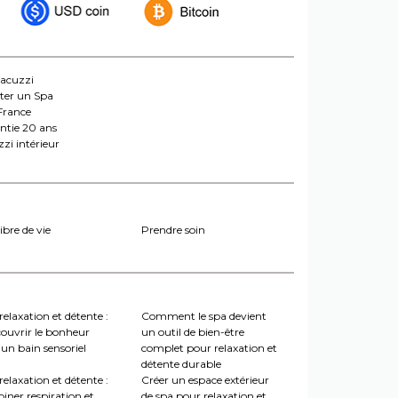
jacuzzi
ter un Spa
France
ntie 20 ans
zi intérieur
ibre de vie
Prendre soin
relaxation et détente :
Comment le spa devient
couvrir le bonheur
un outil de bien-être
un bain sensoriel
complet pour relaxation et
détente durable
relaxation et détente :
Créer un espace extérieur
iner respiration et
de spa pour relaxation et