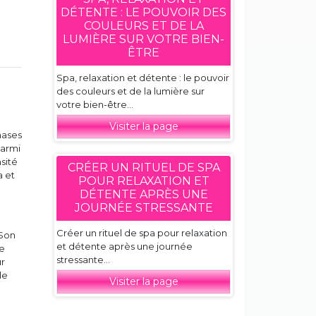
DÉTENTE : LE POUVOIR DES
COULEURS ET DE LA
LUMIÈRE SUR VOTRE BIEN-
ÊTRE
Spa, relaxation et détente : le pouvoir
des couleurs et de la lumière sur
votre bien-être...
Visiter la page
hases
Parmi
sité
CRÉER UN RITUEL DE SPA
a et
POUR RELAXATION ET
DÉTENTE APRÈS UNE
JOURNÉE STRESSANTE
Créer un rituel de spa pour relaxation
 Son
et détente après une journée
le
stressante...
ur
le
Visiter la page