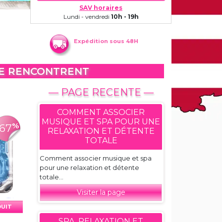
SAV horaires
Lundi - vendredi
10h - 19h
Expédition sous 48H
SE RENCONTRENT
— PAGE RECENTE —
COMMENT ASSOCIER
MUSIQUE ET SPA POUR UNE
%
-67
RELAXATION ET DÉTENTE
TOTALE
Comment associer musique et spa
pour une relaxation et détente
totale...
Visiter la page
DUIT
SPA, RELAXATION ET