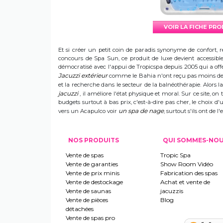
VOIR LA FICHE PR
Et si créer un petit coin de paradis synonyme de confort, r
concours de Spa Sun, ce produit de luxe devient accessible 
démocratisé avec l'appui de Tropicspa depuis 2005 qui a offert
Jacuzzi extérieur
comme le Bahia n'ont reçu pas moins de s
et la recherche dans le secteur de la balnéothérapie. Alors
jacuzzi
, il améliore l'état physique et moral. Sur ce site, on 
budgets surtout à bas prix, c'est-à-dire pas cher, le choix 
un spa de nage
vers un Acapulco voir
, surtout s'ils ont de
NOS PRODUITS
QUI SOMMES-NO
Vente de spas
Tropic Spa
Vente de garanties
Show Room Vidéo
Vente de prix minis
Fabrication des spas
Vente de destockage
Achat et vente de
Vente de saunas
jacuzzis
Vente de pièces
Blog
détachées
Vente de spas pro