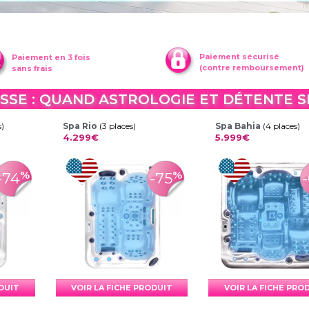
Paiement sécurisé
Paiement en 3 fois
(contre remboursement)
sans frais
USSE : QUAND ASTROLOGIE ET DÉTENTE 
s)
Spa Rio
(3 places)
Spa Bahia
(4 places)
4.299€
5.999€
%
%
-74
-75
ODUIT
VOIR LA FICHE PRODUIT
VOIR LA FICHE PRO