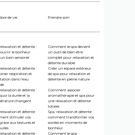
ibre de vie
Prendre soin
relaxation et détente :
Comment le spa devient
couvrir le bonheur
un outil de bien-être
un bain sensoriel
complet pour relaxation et
détente durable
relaxation et détente :
Créer un espace extérieur
iner respiration et
de spa pour relaxation et
tation dans l’eau
détente en pleine nature
de
relaxation et détente :
Comment associer
uoi la durée et la
aromathérapie et spa pour
érature changent
une relaxation et détente
totales
relaxation et détente :
Spa, relaxation et détente :
ent stimuler vos
comment transformer vos
grâce aux textures et
soirées en moments de
ulles
bonheur
relaxation et détente :
Comment le spa