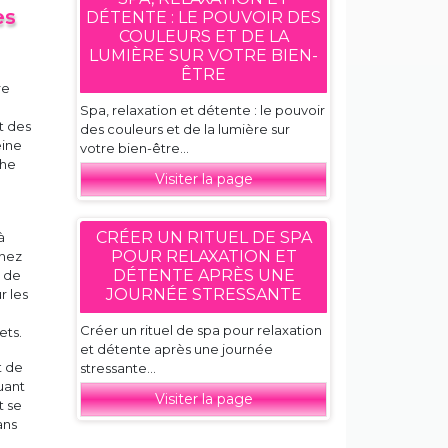
es
DÉTENTE : LE POUVOIR DES
COULEURS ET DE LA
LUMIÈRE SUR VOTRE BIEN-
ÊTRE
re
Spa, relaxation et détente : le pouvoir
t des
des couleurs et de la lumière sur
eine
votre bien-être...
che
Visiter la page
CRÉER UN RITUEL DE SPA
à
POUR RELAXATION ET
enez
DÉTENTE APRÈS UNE
 de
JOURNÉE STRESSANTE
r les
Créer un rituel de spa pour relaxation
ets.
et détente après une journée
t de
stressante...
uant
Visiter la page
t se
ans