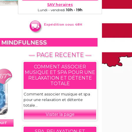
SAV horaires
Lundi - vendredi
10h - 19h
Expédition sous 48H
E MINDFULNESS
— PAGE RECENTE —
COMMENT ASSOCIER
MUSIQUE ET SPA POUR UNE
%
-67
RELAXATION ET DÉTENTE
TOTALE
Comment associer musique et spa
pour une relaxation et détente
totale...
Visiter la page
DUIT
SPA, RELAXATION ET