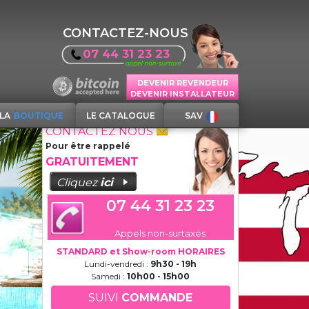
CONTACTEZ-NOUS
07 44 31 23 23
DEVENIR REVENDEUR
DEVENIR INSTALLATEUR
LA
BOUTIQUE
LE CATALOGUE
SAV
CONTACTEZ NOUS
Pour être rappelé
GRATUITEMENT
Cliquez
ici
07 44 31 23 23
Appels non-surtaxés
STANDARD et Show-room HORAIRES
Lundi-vendredi :
9h30 - 19h
Samedi :
10h00 - 15h00
SUIVI
COMMANDE