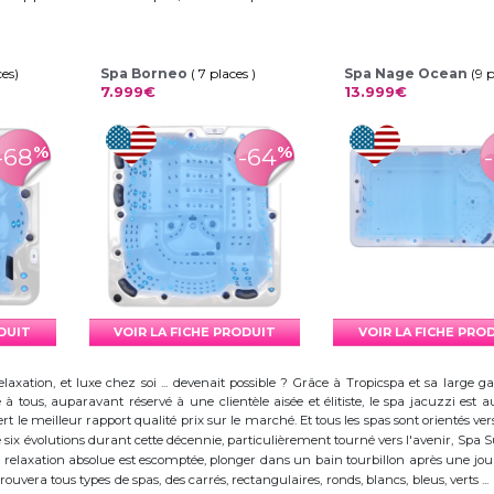
ces)
Spa Borneo
( 7 places )
Spa Nage Ocean
(9 
7.999€
13.999€
%
%
-68
-64
ODUIT
VOIR LA FICHE PRODUIT
VOIR LA FICHE PRO
elaxation, et luxe chez soi ... devenait possible ? Grâce à Tropicspa et sa larg
à tous, auparavant réservé à une clientèle aisée et élitiste, le spa jacuzzi es
 le meilleur rapport qualité prix sur le marché. Et tous les spas sont orientés vers l
ix évolutions durant cette décennie, particulièrement tourné vers l'avenir, Spa
 la relaxation absolue est escomptée, plonger dans un bain tourbillon après une j
trouvera tous types de spas, des carrés, rectangulaires, ronds, blancs, bleus, verts ...