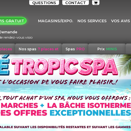
QUESTIONS
CONTACT
IS GRATUIT
MAGASINS/EXPO.
NOS SERVICES
VOS AVIS
Demande
de rendez-vous visio
 places
Nos spas
7 places et
Spas
PRO
Prix
MINIS
+