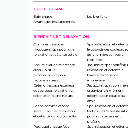
GUIDE DU SPA
Bain chaud
Les bienfaits
Avantages insoupçonnés
BIENFAITS ET RELAXATION
Comment associer
Spa, relaxation et détente
musique et spa pour une
le pouvoir des couleurs et
relaxation et détente totale
de la lumière sur votre
bien-être
Spa, relaxation et détente :
Jacuzzi et spa : redéfinir 
créer un rituel
relaxation et détente à
hebdomadaire pour
travers l’expérience
réduire le stress
immersive
Créer un espace extérieur
Jacuzzi et spa : commen
de spa pour relaxation et
organiser un moment
détente en pleine nature
détente pour couple ou
amis
Le spa comme espace
Spa, relaxation et détente
secret : trouver relaxation
techniques de visualisati
et détente loin du tumulte
pour un apaisement
profond
Pourquoi chaque foyer
Spa, relaxation et détente