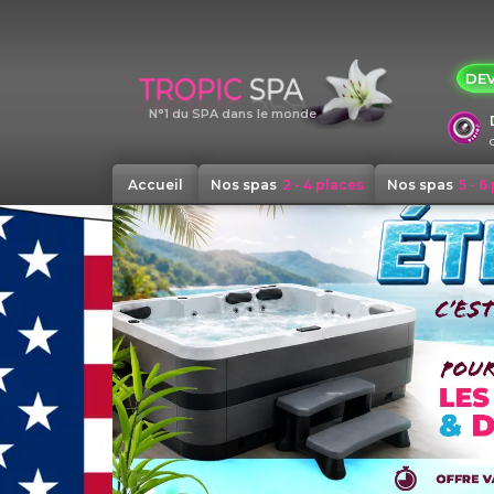
Panneau de gestion des cookies
DEV
N°1 du SPA dans le monde
Accueil
Nos spas
2 - 4 places
Nos spas
5 - 6