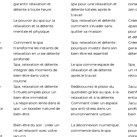
garantir relaxation et
spa pour une relaxation et
conse
détente à toute heure
détente totales après le
zen c
travail
Le pouvoir du spa sur la
Spa, relaxation et détente :
Crée
relaxation et la détente
comment s’évader sans
apai
mentale et physique
quitter sa maison
pour
et dé
 :
Comment le spa
Spa, relaxation et détente :
Créer
en
transforme les instants de
pourquoi investir dans son
garan
relaxation en vraie détente
bien-être est essentiel
déte
profonde
Spa, relaxation et détente :
Le spa comme espace de
Spa, 
intégrer des moments de
relaxation et de détente
un ri
bien-être dans votre
après le travail
retro
routine
 :
Spa, relaxation et détente :
Redécouvrez le plaisir du
Jacuz
5 rituels simples pour un
quotidien grâce au spa, à la
bienf
bien-être immédiat
relaxation et à la détente
ento
La respiration lente dans le
Comment créer un espace
Jacu
te
spa : un booster naturel de
spa anti-stress dans un
profo
bien-être
environnement urbain
bain 
:
Bien-être du soir : créer un
La déconnexion numérique
Un sp
rituel relaxant avec votre
commence dans le spa
pour
nd
jacuzzi
inspi