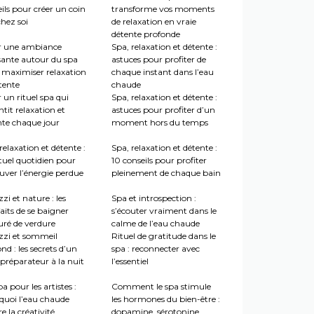
ils pour créer un coin
transforme vos moments
hez soi
de relaxation en vraie
détente profonde
r une ambiance
Spa, relaxation et détente :
sante autour du spa
astuces pour profiter de
 maximiser relaxation
chaque instant dans l’eau
tente
chaude
 un rituel spa qui
Spa, relaxation et détente :
tit relaxation et
astuces pour profiter d’un
nte chaque jour
moment hors du temps
relaxation et détente :
Spa, relaxation et détente :
tuel quotidien pour
10 conseils pour profiter
uver l’énergie perdue
pleinement de chaque bain
zi et nature : les
Spa et introspection :
aits de se baigner
s’écouter vraiment dans le
uré de verdure
calme de l’eau chaude
zzi et sommeil
Rituel de gratitude dans le
nd : les secrets d’un
spa : reconnecter avec
préparateur à la nuit
l’essentiel
a pour les artistes :
Comment le spa stimule
quoi l’eau chaude
les hormones du bien-être :
re la créativité
dopamine, sérotonine,