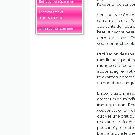
Entretien et réparation
l'expérience sensori
Thermalisme et
Vous pouvez égalem
thalassothérapie
spa ou le jacuzzi. 
apaisants de l'eau 
Utilisation saisonnière
l'eau sur votre pea
corps dans l'eau. En
vous connectez ple
L'utilisation des 
mindfulness peut ég
musique douce ou l
accompagner votre 
relaxantes, comme l
calme et de tranquil
En conclusion, les 
amateurs de mindful
immerger dans l'ins
vos sensations. Pr
cultiver une pratiqu
relaxation et à dév
pas à intégrer cett
bienfaits qu'elle pe