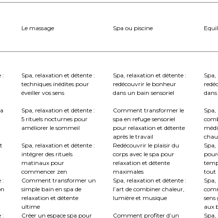
Le massage
Spa ou piscine
Equil
 :
Spa, relaxation et détente :
Spa, relaxation et détente :
Spa, 
techniques inédites pour
redécouvrir le bonheur
redé
éveiller vos sens
dans un bain sensoriel
dans 
la
Spa, relaxation et détente :
Comment transformer le
Spa, 
5 rituels nocturnes pour
spa en refuge sensoriel
comb
améliorer le sommeil
pour relaxation et détente
médi
après le travail
chau
t
Spa, relaxation et détente :
Redécouvrir le plaisir du
Spa, 
intégrer des rituels
corps avec le spa pour
pourq
matinaux pour
relaxation et détente
temp
commencer zen
maximales
tout
 :
Comment transformer un
Spa, relaxation et détente :
Spa, 
on
simple bain en spa de
l’art de combiner chaleur,
comm
relaxation et détente
lumière et musique
sens 
ultime
aux b
 :
Créer un espace spa pour
Comment profiter d’un
Spa, 