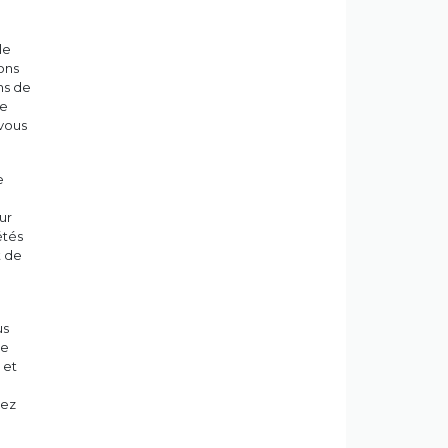
le
ons
ns de
re
 vous
e
ur
étés
t de
us
de
 et
tez