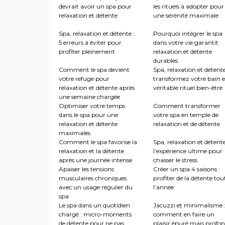
devrait avoir un spa pour
les rituels à adopter pour
relaxation et détente
une sérénité maximale
Spa, relaxation et détente :
Pourquoi intégrer le spa
5 erreurs à éviter pour
dans votre vie garantit
profiter pleinement
relaxation et détente
durables
Comment le spa devient
Spa, relaxation et détente
votre refuge pour
transformez votre bain 
relaxation et détente après
véritable rituel bien-être
une semaine chargée
Optimiser votre temps
Comment transformer
dans le spa pour une
votre spa en temple de
relaxation et détente
relaxation et de détente
maximales
Comment le spa favorise la
Spa, relaxation et détente
relaxation et la détente
l’expérience ultime pour
après une journée intense
chasser le stress
Apaiser les tensions
Créer un spa 4 saisons :
musculaires chroniques
profiter de la détente tou
avec un usage régulier du
l’année
spa
Le spa dans un quotidien
Jacuzzi et minimalisme 
chargé : micro-moments
comment en faire un
de détente pour ne pas
plaisir épuré mais profo