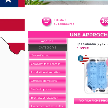
Satisfait
ou remboursé
UNE APPROCHE
ACCUEIL
Spa Samana
(2 place
CATEGORIE
3.899€
Guide d'achat
Comparatifs et conseils
Installation et entretien
Offres et promotions
Tarifs et options
Bienfaits et relaxation
VOIR LA FICHE PR
Événements et actualités