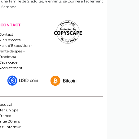
e une famille de 2 adultes, 4 enfants, se tournera facilement
 un Samana.
CONTACT
Contact
Plan d'accès
Halls d'Exposition -
vente de spas -
Tropicspa
Catalogue
Recrutement
jacuzzi
ter un Spa
France
ntie 20 ans
zi intérieur