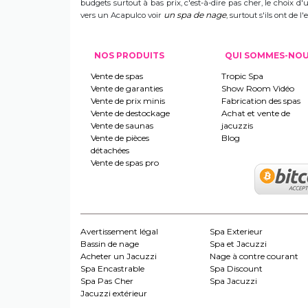
budgets surtout à bas prix, c'est-à-dire pas cher, le choix 
un spa de nage
vers un Acapulco voir
, surtout s'ils ont de
NOS PRODUITS
QUI SOMMES-NO
Vente de spas
Tropic Spa
Vente de garanties
Show Room Vidéo
Vente de prix minis
Fabrication des spas
Vente de destockage
Achat et vente de
Vente de saunas
jacuzzis
Vente de pièces
Blog
détachées
Vente de spas pro
Avertissement légal
Spa Exterieur
Bassin de nage
Spa et Jacuzzi
Acheter un Jacuzzi
Nage à contre courant
Spa Encastrable
Spa Discount
Spa Pas Cher
Spa Jacuzzi
Jacuzzi extérieur