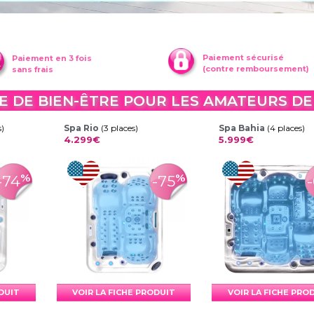
Paiement sécurisé
Paiement en 3 fois
(contre remboursement)
sans frais
 DE BIEN-ÊTRE POUR LES AMATEURS D
s)
Spa Rio
(3 places)
Spa Bahia
(4 places)
4.299€
5.999€
%
%
-74
-75
ODUIT
VOIR LA FICHE PRODUIT
VOIR LA FICHE PRO