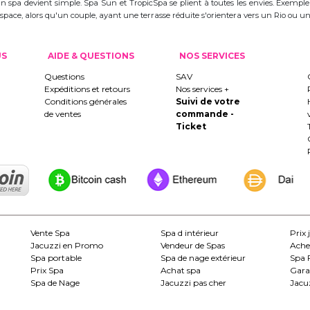
d'un spa devient simple. Spa Sun et TropicSpa se plient à toutes les envies. Exempl
 l'espace, alors qu'un couple, ayant une terrasse réduite s'orientera vers un Rio ou
US
AIDE & QUESTIONS
NOS SERVICES
Questions
SAV
Expéditions et retours
Nos services +
Conditions générales
Suivi de votre
de ventes
commande -
Ticket
Vente Spa
Spa d intérieur
Prix 
Jacuzzi en Promo
Vendeur de Spas
Ache
Spa portable
Spa de nage extérieur
Spa 
Prix Spa
Achat spa
Gara
Spa de Nage
Jacuzzi pas cher
Jacuz