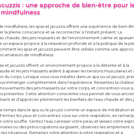
acuzzis : une approche de bien-être pour l
 mindfulness
e mindfulness, les spas et jacuzzis offrent une expérience de bien-êt
er la pleine conscience et se reconnecter à l'instant présent. La
au chaude, des jets massants et de l'environnement calme et apaisan
ée un espace propice à la relaxation profonde et à la pratique de la pl
comment les spas et jacuzzis peuvent être utilisés comme une appro
les amateurs de mindfulness.
pas et jacuzzis offrent un environnement propice à la détente et à la
aude et les jets massants aident à apaiser les tensions musculaires et 
ion du corps. Lorsque vous vous installez dans un spa ou un jacuzzi, pr
us immerger complètement dans l'expérience. Ressentez la chaleur
 mouvements des jets massants sur votre corps, et concentrez-vous su
es présentes. Cette attention consciente vous permet de vous ancrer
ent et d'apprécier pleinement les bienfaits de l'eau chaude et des j
otre temps dans le spa ou le jacuzzi comme un espace de méditation e
 Fermez les yeux et concentrez-vous sur votre respiration, en remarq
 votre souffle. Sentez l'eau caresser votre peau et laissez votre espri
ensées ou des préoccupations surgissent, observez-les simplement s
-les s'évanouir. Ramenez votre attention à votre respiration et à