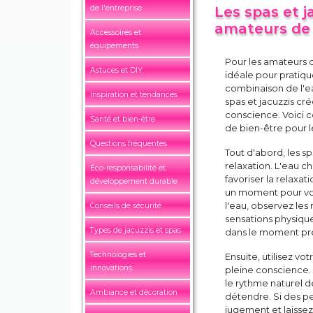
de l'entreprise
Les spas et j
amateurs de
Accessoires et
équipements
Pour les amateurs d
Astuces et DIY
idéale pour pratiqu
combinaison de l'e
Inspiration et tendances
spas et jacuzzis cr
conscience. Voici 
Santé et bien-être
de bien-être pour 
Questions fréquentes
Tout d'abord, les s
relaxation. L'eau ch
Éco-responsabilité et
favoriser la relaxat
développement durable
un moment pour vo
l'eau, observez les
Conseils de sécurité
sensations physiqu
Types de jacuzzis et spas
dans le moment prés
Technologies et
Ensuite, utilisez v
innovations
pleine conscience.
le rythme naturel de
Ambiance et décoration
détendre. Si des p
jugement et laissez