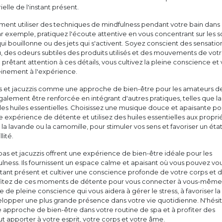
elle de l'instant présent.
ent utiliser des techniques de mindfulness pendant votre bain dans 
Par exemple, pratiquez l'écoute attentive en vous concentrant sur les s
qui bouillonne ou des jets qui s'activent. Soyez conscient des sensatio
u, des odeurs subtiles des produits utilisés et des mouvements de vot
 prêtant attention à ces détails, vous cultivez la pleine conscience et
inement à l'expérience.
spas et jacuzzis comme une approche de bien-être pour les amateurs d
alement être renforcée en intégrant d'autres pratiques, telles que la
es huiles essentielles. Choisissez une musique douce et apaisante po
expérience de détente et utilisez des huiles essentielles aux propri
a lavande ou la camomille, pour stimuler vos sens et favoriser un éta
lité.
spas et jacuzzis offrent une expérience de bien-être idéale pour les
ness. Ils fournissent un espace calme et apaisant où vous pouvez vo
tant présent et cultiver une conscience profonde de votre corps et 
ofitez de ces moments de détente pour vous connecter à vous-même
e de pleine conscience qui vous aidera à gérer le stress, à favoriser la
elopper une plus grande présence dans votre vie quotidienne. N'hési
e approche de bien-être dans votre routine de spa et à profiter des
ut apporter à votre esprit, votre corps et votre âme.