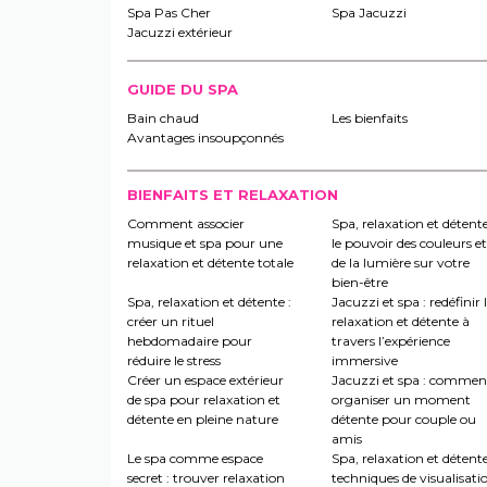
Spa Pas Cher
Spa Jacuzzi
Jacuzzi extérieur
GUIDE DU SPA
Bain chaud
Les bienfaits
Avantages insoupçonnés
BIENFAITS ET RELAXATION
Comment associer
Spa, relaxation et détente
musique et spa pour une
le pouvoir des couleurs et
relaxation et détente totale
de la lumière sur votre
bien-être
Spa, relaxation et détente :
Jacuzzi et spa : redéfinir 
créer un rituel
relaxation et détente à
hebdomadaire pour
travers l’expérience
réduire le stress
immersive
Créer un espace extérieur
Jacuzzi et spa : commen
de spa pour relaxation et
organiser un moment
détente en pleine nature
détente pour couple ou
amis
Le spa comme espace
Spa, relaxation et détente
secret : trouver relaxation
techniques de visualisati