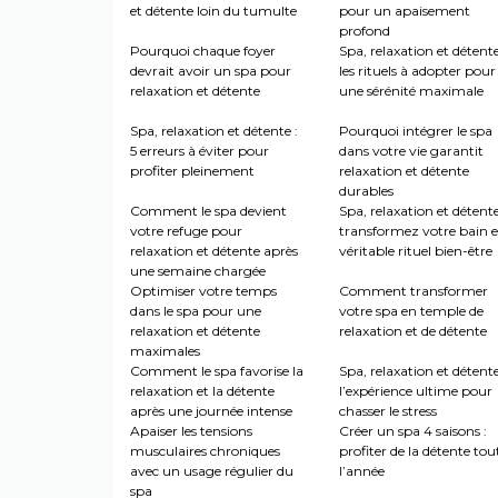
et détente loin du tumulte
pour un apaisement
profond
Pourquoi chaque foyer
Spa, relaxation et détente
devrait avoir un spa pour
les rituels à adopter pour
relaxation et détente
une sérénité maximale
Spa, relaxation et détente :
Pourquoi intégrer le spa
5 erreurs à éviter pour
dans votre vie garantit
profiter pleinement
relaxation et détente
durables
Comment le spa devient
Spa, relaxation et détente
votre refuge pour
transformez votre bain 
relaxation et détente après
véritable rituel bien-être
une semaine chargée
Optimiser votre temps
Comment transformer
dans le spa pour une
votre spa en temple de
relaxation et détente
relaxation et de détente
maximales
Comment le spa favorise la
Spa, relaxation et détente
relaxation et la détente
l’expérience ultime pour
après une journée intense
chasser le stress
Apaiser les tensions
Créer un spa 4 saisons :
musculaires chroniques
profiter de la détente tou
avec un usage régulier du
l’année
spa