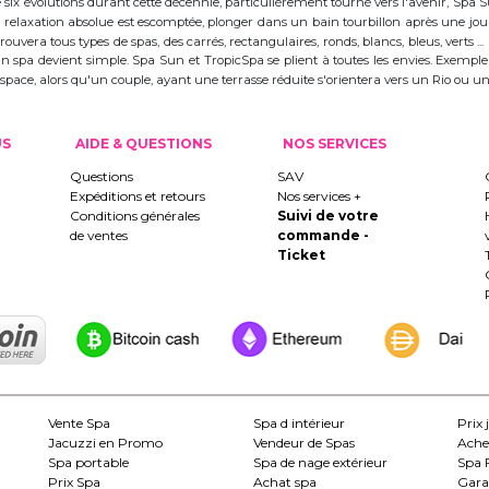
ix évolutions durant cette décennie, particulièrement tourné vers l'avenir, Spa
 la relaxation absolue est escomptée, plonger dans un bain tourbillon après une j
trouvera tous types de spas, des carrés, rectangulaires, ronds, blancs, bleus, verts ...
d'un spa devient simple. Spa Sun et TropicSpa se plient à toutes les envies. Exempl
 l'espace, alors qu'un couple, ayant une terrasse réduite s'orientera vers un Rio ou
US
AIDE & QUESTIONS
NOS SERVICES
Questions
SAV
Expéditions et retours
Nos services +
Conditions générales
Suivi de votre
de ventes
commande -
Ticket
Vente Spa
Spa d intérieur
Prix 
Jacuzzi en Promo
Vendeur de Spas
Ache
Spa portable
Spa de nage extérieur
Spa 
Prix Spa
Achat spa
Gara