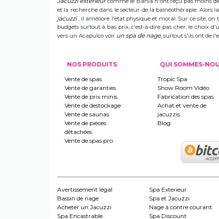
Jacuzzi extérieur
comme le Bahia n'ont reçu pas moins de s
et la recherche dans le secteur de la balnéothérapie. Alors
jacuzzi
, il améliore l'état physique et moral. Sur ce site, on 
budgets surtout à bas prix, c'est-à-dire pas cher, le choix 
un spa de nage
vers un Acapulco voir
, surtout s'ils ont de
NOS PRODUITS
QUI SOMMES-NO
Vente de spas
Tropic Spa
Vente de garanties
Show Room Vidéo
Vente de prix minis
Fabrication des spas
Vente de destockage
Achat et vente de
Vente de saunas
jacuzzis
Vente de pièces
Blog
détachées
Vente de spas pro
Avertissement légal
Spa Exterieur
Bassin de nage
Spa et Jacuzzi
Acheter un Jacuzzi
Nage à contre courant
Spa Encastrable
Spa Discount