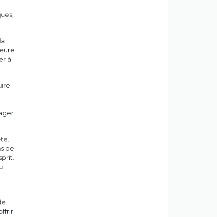
ques,
la
leure
er à
uire
lager
te.
ns de
prit.
u
de
ffrir