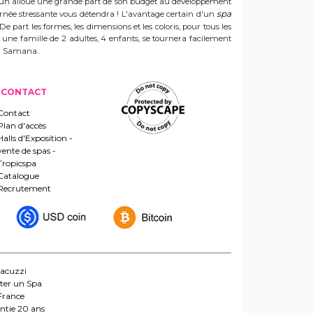
 Sun alloue une grande part de son budget au développement
spa
ournée stressante vous détendra ! L'avantage certain d'un
 De part les formes, les dimensions et les coloris, pour tous les
e une famille de 2 adultes, 4 enfants, se tournera facilement
 un Samana.
CONTACT
Contact
Plan d'accès
Halls d'Exposition -
vente de spas -
Tropicspa
Catalogue
Recrutement
jacuzzi
ter un Spa
France
ntie 20 ans