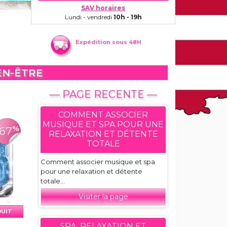
SAV horaires
Lundi - vendredi
10h - 19h
Expédition sous 48H
EN-ÊTRE
— PAGE RECENTE —
COMMENT ASSOCIER
MUSIQUE ET SPA POUR UNE
%
-67
RELAXATION ET DÉTENTE
TOTALE
Comment associer musique et spa
pour une relaxation et détente
totale...
Visiter la page
DUIT
SPA, RELAXATION ET