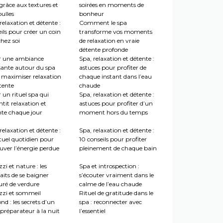
grâce aux textures et
soirées en moments de
ulles
bonheur
relaxation et détente :
Comment le spa
ils pour créer un coin
transforme vos moments
hez soi
de relaxation en vraie
détente profonde
r une ambiance
Spa, relaxation et détente :
sante autour du spa
astuces pour profiter de
 maximiser relaxation
chaque instant dans l’eau
tente
chaude
 un rituel spa qui
Spa, relaxation et détente :
tit relaxation et
astuces pour profiter d’un
nte chaque jour
moment hors du temps
relaxation et détente :
Spa, relaxation et détente :
tuel quotidien pour
10 conseils pour profiter
uver l’énergie perdue
pleinement de chaque bain
zi et nature : les
Spa et introspection :
aits de se baigner
s’écouter vraiment dans le
uré de verdure
calme de l’eau chaude
zzi et sommeil
Rituel de gratitude dans le
nd : les secrets d’un
spa : reconnecter avec
préparateur à la nuit
l’essentiel