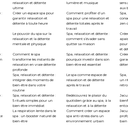
relaxation et détente
lumière et musique
sens 
ultime
aux b
 :
Créer un espace spa pour
Comment profiter d’un
Spa, 
garantir relaxation et
spa pour une relaxation et
conse
détente à toute heure
détente totales après le
zen c
travail
Le pouvoir du spa sur la
Spa, relaxation et détente :
Crée
relaxation et la détente
comment s’évader sans
apai
mentale et physique
quitter sa maison
pour
et dé
 :
Comment le spa
Spa, relaxation et détente :
Créer
en
transforme les instants de
pourquoi investir dans son
garan
relaxation en vraie détente
bien-être est essentiel
déte
profonde
Spa, relaxation et détente :
Le spa comme espace de
Spa, 
intégrer des moments de
relaxation et de détente
un ri
bien-être dans votre
après le travail
retro
routine
 :
Spa, relaxation et détente :
Redécouvrez le plaisir du
Jacuz
5 rituels simples pour un
quotidien grâce au spa, à la
bienf
bien-être immédiat
relaxation et à la détente
ento
La respiration lente dans le
Comment créer un espace
Jacu
te
spa : un booster naturel de
spa anti-stress dans un
profo
bien-être
environnement urbain
bain 