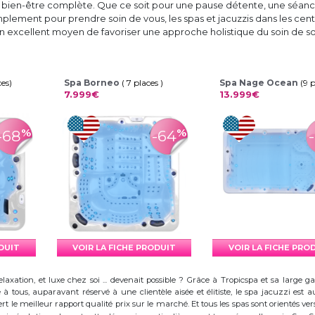
bien-être complète. Que ce soit pour une pause détente, une séan
plement pour prendre soin de vous, les spas et jacuzzis dans les cen
n excellent moyen de favoriser une approche holistique du soin de so
ces)
Spa Borneo
( 7 places )
Spa Nage Ocean
(9 
7.999€
13.999€
%
%
-68
-64
ODUIT
VOIR LA FICHE PRODUIT
VOIR LA FICHE PRO
elaxation, et luxe chez soi ... devenait possible ? Grâce à Tropicspa et sa larg
à tous, auparavant réservé à une clientèle aisée et élitiste, le spa jacuzzi es
 le meilleur rapport qualité prix sur le marché. Et tous les spas sont orientés vers l