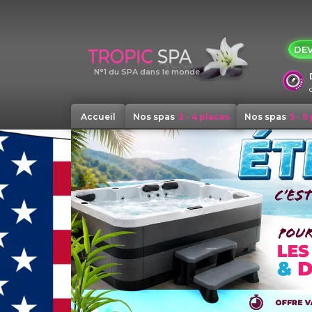
Panneau de gestion des cookies
DEV
N°1 du SPA dans le monde
Accueil
Nos spas
2 - 4 places
Nos spas
5 - 6