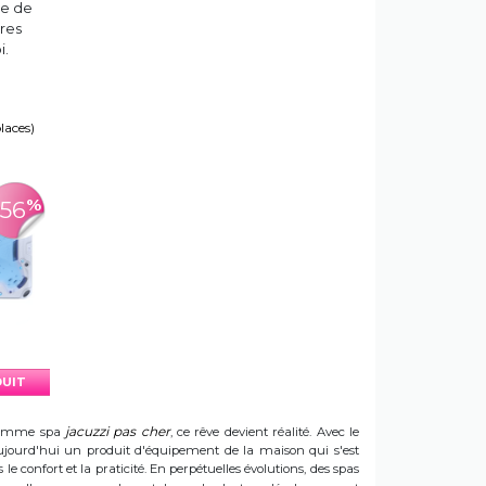
ce de
tres
i.
places)
%
-56
DUIT
jacuzzi pas cher
e gamme spa
, ce rêve devient réalité. Avec le
t aujourd'hui un produit d'équipement de la maison qui s'est
e confort et la praticité. En perpétuelles évolutions, des spas