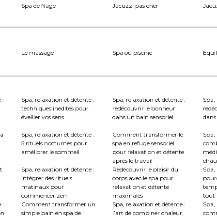
Spa de Nage
Jacuzzi pas cher
Jacuz
Le massage
Spa ou piscine
Equil
 :
Spa, relaxation et détente :
Spa, relaxation et détente :
Spa, 
techniques inédites pour
redécouvrir le bonheur
redé
éveiller vos sens
dans un bain sensoriel
dans 
la
Spa, relaxation et détente :
Comment transformer le
Spa, 
5 rituels nocturnes pour
spa en refuge sensoriel
comb
améliorer le sommeil
pour relaxation et détente
médi
après le travail
chau
t
Spa, relaxation et détente :
Redécouvrir le plaisir du
Spa, 
intégrer des rituels
corps avec le spa pour
pourq
matinaux pour
relaxation et détente
temp
commencer zen
maximales
tout
 :
Comment transformer un
Spa, relaxation et détente :
Spa, 
on
simple bain en spa de
l’art de combiner chaleur,
comm