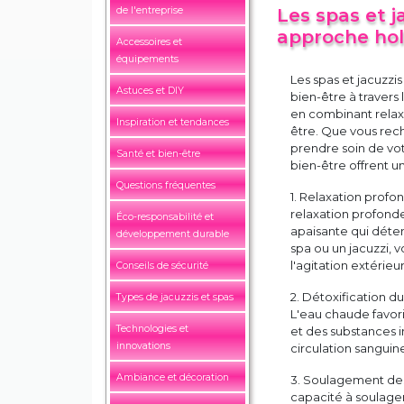
de l'entreprise
Les spas et j
approche holi
Accessoires et
équipements
Les spas et jacuzz
Astuces et DIY
bien-être à travers
en combinant relaxa
Inspiration et tendances
être. Que vous rech
prendre soin de vot
Santé et bien-être
bien-être offrent u
Questions fréquentes
1. Relaxation profo
relaxation profonde
Éco-responsabilité et
apaisante qui déten
développement durable
spa ou un jacuzzi,
l'agitation extérie
Conseils de sécurité
2. Détoxification du
Types de jacuzzis et spas
L'eau chaude favori
Technologies et
et des substances in
innovations
circulation sanguin
Ambiance et décoration
3. Soulagement des 
capacité à soulager