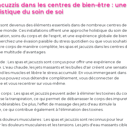
acuzzis dans les centres de bien-être : une
stique du soin de soi
is sont devenus des éléments essentiels dans de nombreux centres de
 le monde. Ces installations offrent une approche holistique du soin de
tion, soins du corps et de l'esprit, et une expérience globale de bien
erchiez une évasion paisible du stress quotidien ou que vous souhait
re corps de manière complète, les spas et jacuzzis dans les centres 
ne multitude d'avantages.
nde : Les spas et jacuzzis sont conçus pour offrir une expérience de
. L'eau chaude, les jets massants et les bulles d'air créent une sensat
d les muscles et libère le stress accumulé. En vous immergeant dans
 vous pouvez vous détendre complètement, vous déconnecter de
ure et vous recentrer sur vous-même.
 corps : Les spas et jacuzzis peuvent aider à éliminer les toxines du co
se la transpiration, ce qui permet de débarrasser le corps des impure
désirables. De plus, l'effet de massage des jets d'eau stimule la
e, ce qui contribue également à l'élimination des toxines.
douleurs musculaires : Les spas et jacuzzis sont reconnus pour leur
 les douleurs musculaires et les tensions. Les jets d'eau massants cibl