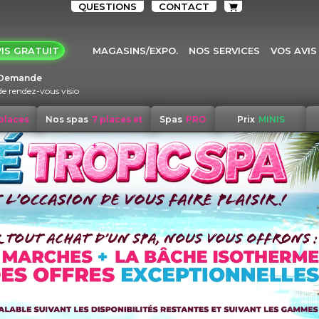
QUESTIONS
CONTACT
IS GRATUIT
MAGASINS/EXPO.
NOS SERVICES
VOS AVIS
Demande
de rendez-vous visio
 places
Nos spas
7 places et
Spas
PRO
Prix
MINIS
+