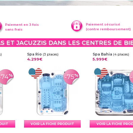
Paiement sécurisé
Paiement en 3 fois
(contre remboursement)
sans frais
AS ET JACUZZIS DANS LES CENTRES DE BI
s)
Spa Rio
(3 places)
Spa Bahia
(4 places)
4.299€
5.999€
%
%
-74
-75
ODUIT
VOIR LA FICHE PRODUIT
VOIR LA FICHE PRO