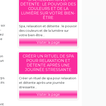
DÉTENTE : LE POUVOIR DES
COULEURS ET DE LA
LUMIÈRE SUR VOTRE BIEN-
ÊTRE
 soi
Spa, relaxation et détente : le pouvoir
-
des couleurs et de la lumière sur
iez
votre bien-être...
de
Visiter la page
CRÉER UN RITUEL DE SPA
ion
POUR RELAXATION ET
 un
DÉTENTE APRÈS UNE
JOURNÉE STRESSANTE
rps.
Créer un rituel de spa pour relaxation
tés
et détente après une journée
stressante...
Visiter la page
ent