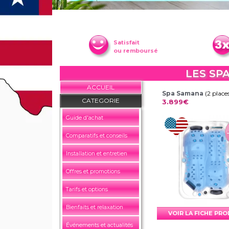
Satisfait
ou remboursé
LES SP
ACCUEIL
Spa Samana
(2 place
CATEGORIE
3.899€
Guide d'achat
Comparatifs et conseils
Installation et entretien
Offres et promotions
Tarifs et options
Bienfaits et relaxation
VOIR LA FICHE PR
Événements et actualités