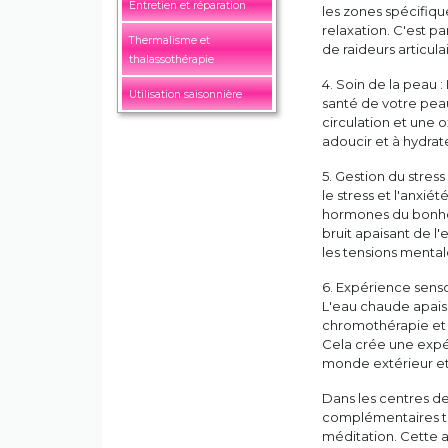
Entretien et réparation
les zones spécifique
relaxation. C'est p
Thermalisme et
de raideurs articul
thalassothérapie
4. Soin de la peau :
Utilisation saisonnière
santé de votre peau
circulation et une 
adoucir et à hydrat
5. Gestion du stress
le stress et l'anxié
hormones du bonheur
bruit apaisant de l'
les tensions mental
6. Expérience senso
L'eau chaude apaise 
chromothérapie et 
Cela crée une exp
monde extérieur et
Dans les centres de 
complémentaires te
méditation. Cette a