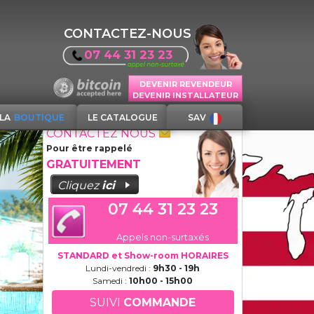
CONTACTEZ-NOUS
07 44 31 23 23
DEVENIR REVENDEUR
DEVENIR INSTALLATEUR
LA
BOUTIQUE
LE CATALOGUE
SAV
CONTACTEZ NOUS
Pour être rappelé
GRATUITEMENT
Cliquez
ici
07 44 31 23 23
Appels non-surtaxés
STANDARD et Show-room HORAIRES
Lundi-vendredi :
9h30 - 19h
Samedi :
10h00 - 15h00
SUIVI
COMMANDE