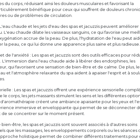
s du corps, réduisant ainsi les douleurs musculaires et favorisant la
articulièrement bénéfique pour ceux qui souffrent de douleurs chroni
aires ou de problèmes de circulation.
 L'eau chaude et les jets d'eau des spas et jacuzzis peuvent améliorer 
. L'eau chaude dilate les vaisseaux sanguins, ce qui favorise une meil
oxygénation accrue de la peau. De plus, l'hydratation de l'eau peut aid
er la peau, ce qui lui donne une apparence plus saine et plus radieuse.
 et de l'anxiété : Les spas et jacuzzis sont des outils efficaces pour réd
té. L'immersion dans l'eau chaude aide à libérer des endorphines, les
, qui favorisent une sensation de bien-être et de calme. De plus, le
eau et l'atmosphère relaxante du spa aident à apaiser l'esprit et à sou
es.
rielle : Les spas et jacuzzis offrent une expérience sensorielle complè
le corps, les jets massants stimulent les sens et les différentes optio
d'aromathérapie créent une ambiance apaisante pour les yeux et l'es
érience immersive et enveloppante qui permet de se déconnecter d
 de se concentrer sur le moment présent.
bien-être, les spas et jacuzzis sont souvent associés à d'autres soins
ls que les massages, les enveloppements corporels ou les séances 
pproche holistique permet de combiner différents traitements pour o