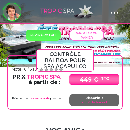
...
Panneau de gestion des cookies
Previous
Next
AJOUTER AU
DEVIS GRATUIT
PANIER
CONTRÔLE
BALBOA POUR
SPA ACAPULCO
Note :
0
/ 5 sur
PRIX
TROPIC SPA
449 €
TTC
à partir de :
Disponible
Paiement en
3X sans frais
possible
immédiatement