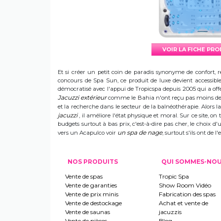
VOIR LA FICHE PR
Et si créer un petit coin de paradis synonyme de confort, r
concours de Spa Sun, ce produit de luxe devient accessible 
démocratisé avec l'appui de Tropicspa depuis 2005 qui a offert
Jacuzzi extérieur
comme le Bahia n'ont reçu pas moins de s
et la recherche dans le secteur de la balnéothérapie. Alors
jacuzzi
, il améliore l'état physique et moral. Sur ce site, on 
budgets surtout à bas prix, c'est-à-dire pas cher, le choix 
un spa de nage
vers un Acapulco voir
, surtout s'ils ont de
NOS PRODUITS
QUI SOMMES-NO
Vente de spas
Tropic Spa
Vente de garanties
Show Room Vidéo
Vente de prix minis
Fabrication des spas
Vente de destockage
Achat et vente de
Vente de saunas
jacuzzis
Vente de pièces
Blog