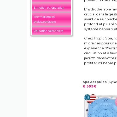
prévention des mig
Entretien et réparation
L'hydrothérapie fa
crucial dans la gest
Thermalisme et
avant de se coucher 
thalassothérapie
profond et plus rép
système nerveux et
Utilisation saisonnière
Chez Tropic Spa, n
migraines pour une 
expérience d'hydrot
circulation et à fa
jacuzzi dans votre 
profiter d'une vie p
Spa Acapulco
(6 pla
6.399€