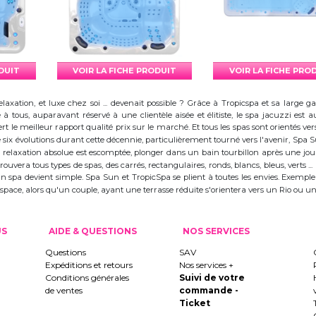
ODUIT
VOIR LA FICHE PRODUIT
VOIR LA FICHE PRO
elaxation, et luxe chez soi ... devenait possible ? Grâce à Tropicspa et sa larg
à tous, auparavant réservé à une clientèle aisée et élitiste, le spa jacuzzi es
 le meilleur rapport qualité prix sur le marché. Et tous les spas sont orientés vers l
ix évolutions durant cette décennie, particulièrement tourné vers l'avenir, Spa
 la relaxation absolue est escomptée, plonger dans un bain tourbillon après une j
trouvera tous types de spas, des carrés, rectangulaires, ronds, blancs, bleus, verts ...
d'un spa devient simple. Spa Sun et TropicSpa se plient à toutes les envies. Exempl
 l'espace, alors qu'un couple, ayant une terrasse réduite s'orientera vers un Rio ou
US
AIDE & QUESTIONS
NOS SERVICES
Questions
SAV
Expéditions et retours
Nos services +
Conditions générales
Suivi de votre
de ventes
commande -
Ticket