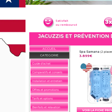
Satisfait
ou remboursé
JACUZZIS ET PRÉVENTION 
ACCUEIL
Spa Samana
(2 place
CATEGORIE
3.899€
Guide d'achat
Comparatifs et conseils
Installation et entretien
Offres et promotions
Tarifs et options
Bienfaits et relaxation
VOIR LA FICHE PR