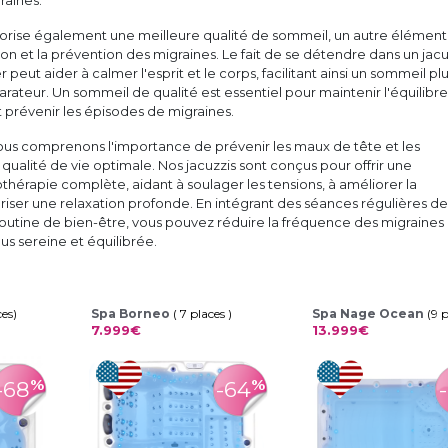
raines.
vorise également une meilleure qualité de sommeil, un autre élément
ion et la prévention des migraines. Le fait de se détendre dans un jacu
peut aider à calmer l'esprit et le corps, facilitant ainsi un sommeil pl
arateur. Un sommeil de qualité est essentiel pour maintenir l'équilibr
 prévenir les épisodes de migraines.
ous comprenons l'importance de prévenir les maux de tête et les
qualité de vie optimale. Nos jacuzzis sont conçus pour offrir une
hérapie complète, aidant à soulager les tensions, à améliorer la
voriser une relaxation profonde. En intégrant des séances régulières de
routine de bien-être, vous pouvez réduire la fréquence des migraines 
lus sereine et équilibrée.
ces)
Spa Borneo
( 7 places )
Spa Nage Ocean
(9 
7.999€
13.999€
%
%
-68
-64