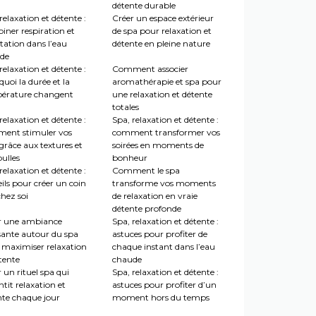
détente durable
relaxation et détente :
Créer un espace extérieur
iner respiration et
de spa pour relaxation et
tation dans l’eau
détente en pleine nature
de
relaxation et détente :
Comment associer
uoi la durée et la
aromathérapie et spa pour
érature changent
une relaxation et détente
totales
relaxation et détente :
Spa, relaxation et détente :
ent stimuler vos
comment transformer vos
grâce aux textures et
soirées en moments de
ulles
bonheur
relaxation et détente :
Comment le spa
ils pour créer un coin
transforme vos moments
hez soi
de relaxation en vraie
détente profonde
r une ambiance
Spa, relaxation et détente :
sante autour du spa
astuces pour profiter de
 maximiser relaxation
chaque instant dans l’eau
tente
chaude
 un rituel spa qui
Spa, relaxation et détente :
tit relaxation et
astuces pour profiter d’un
nte chaque jour
moment hors du temps