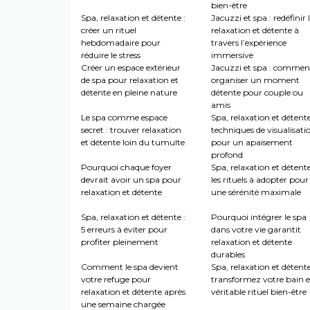
bien-être
Spa, relaxation et détente :
Jacuzzi et spa : redéfinir 
créer un rituel
relaxation et détente à
hebdomadaire pour
travers l’expérience
réduire le stress
immersive
Créer un espace extérieur
Jacuzzi et spa : commen
de spa pour relaxation et
organiser un moment
détente en pleine nature
détente pour couple ou
amis
Le spa comme espace
Spa, relaxation et détente
secret : trouver relaxation
techniques de visualisati
et détente loin du tumulte
pour un apaisement
profond
Pourquoi chaque foyer
Spa, relaxation et détente
devrait avoir un spa pour
les rituels à adopter pour
relaxation et détente
une sérénité maximale
Spa, relaxation et détente :
Pourquoi intégrer le spa
5 erreurs à éviter pour
dans votre vie garantit
profiter pleinement
relaxation et détente
durables
Comment le spa devient
Spa, relaxation et détente
votre refuge pour
transformez votre bain 
relaxation et détente après
véritable rituel bien-être
une semaine chargée