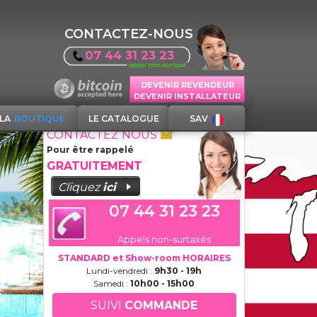
CONTACTEZ-NOUS
07 44 31 23 23
DEVENIR REVENDEUR
DEVENIR INSTALLATEUR
LA
BOUTIQUE
LE CATALOGUE
SAV
CONTACTEZ NOUS
Pour être rappelé
GRATUITEMENT
Cliquez
ici
07 44 31 23 23
Appels non-surtaxés
STANDARD et Show-room HORAIRES
Lundi-vendredi :
9h30 - 19h
Samedi :
10h00 - 15h00
SUIVI
COMMANDE