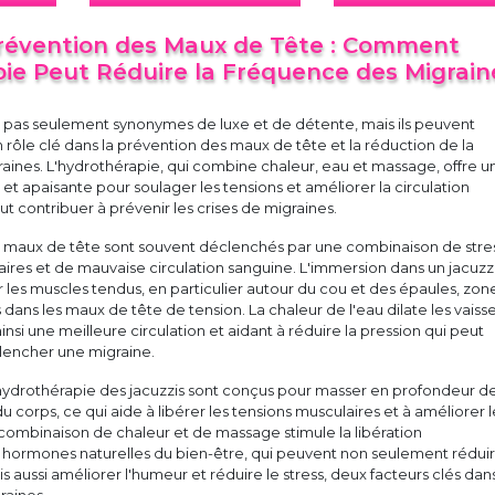
Prévention des Maux de Tête : Comment
pie Peut Réduire la Fréquence des Migrain
t pas seulement synonymes de luxe et de détente, mais ils peuvent
rôle clé dans la prévention des maux de tête et la réduction de la
aines. L'hydrothérapie, qui combine chaleur, eau et massage, offre u
et apaisante pour soulager les tensions et améliorer la circulation
ut contribuer à prévenir les crises de migraines.
es maux de tête sont souvent déclenchés par une combinaison de stres
ires et de mauvaise circulation sanguine. L'immersion dans un jacuzz
les muscles tendus, en particulier autour du cou et des épaules, zon
dans les maux de tête de tension. La chaleur de l'eau dilate les vaiss
 ainsi une meilleure circulation et aidant à réduire la pression qui peut
lencher une migraine.
d'hydrothérapie des jacuzzis sont conçus pour masser en profondeur d
u corps, ce qui aide à libérer les tensions musculaires et à améliorer l
 combinaison de chaleur et de massage stimule la libération
 hormones naturelles du bien-être, qui peuvent non seulement réduir
 aussi améliorer l'humeur et réduire le stress, deux facteurs clés dans