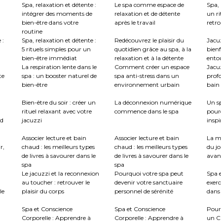
Spa, relaxation et détente :
Le spa comme espace de
Spa, 
intégrer des moments de
relaxation et de détente
un ri
bien-être dans votre
après le travail
retro
routine
 :
Spa, relaxation et détente :
Redécouvrez le plaisir du
Jacuz
5 rituels simples pour un
quotidien grâce au spa, à la
bienf
bien-être immédiat
relaxation et à la détente
ento
La respiration lente dans le
Comment créer un espace
Jacu
te
spa : un booster naturel de
spa anti-stress dans un
profo
bien-être
environnement urbain
bain 
:
Bien-être du soir : créer un
La déconnexion numérique
Un sp
rituel relaxant avec votre
commence dans le spa
pour
nd
jacuzzi
inspi
Associer lecture et bain
Associer lecture et bain
La m
r,
chaud : les meilleurs types
chaud : les meilleurs types
du jo
de livres à savourer dans le
de livres à savourer dans le
avant
spa
spa
Le jacuzzi et la reconnexion
Pourquoi votre spa peut
Spa e
au toucher : retrouver le
devenir votre sanctuaire
exerc
le
plaisir du corps
personnel de sérénité
dans 
Spa et Conscience
Spa et Conscience
Pour
Corporelle : Apprendre à
Corporelle : Apprendre à
un C