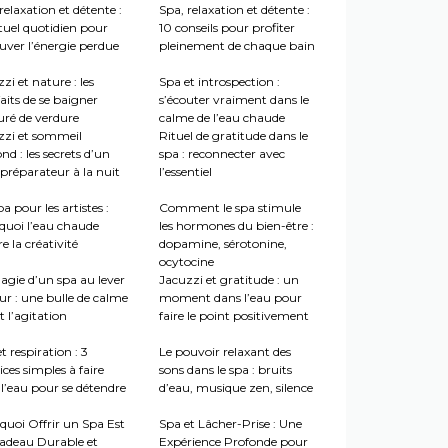
relaxation et détente :
Spa, relaxation et détente :
tuel quotidien pour
10 conseils pour profiter
uver l’énergie perdue
pleinement de chaque bain
zi et nature : les
Spa et introspection :
aits de se baigner
s’écouter vraiment dans le
uré de verdure
calme de l’eau chaude
zzi et sommeil
Rituel de gratitude dans le
nd : les secrets d’un
spa : reconnecter avec
préparateur à la nuit
l’essentiel
a pour les artistes :
Comment le spa stimule
quoi l’eau chaude
les hormones du bien-être :
re la créativité
dopamine, sérotonine,
ocytocine
agie d’un spa au lever
Jacuzzi et gratitude : un
ur : une bulle de calme
moment dans l’eau pour
 l’agitation
faire le point positivement
t respiration : 3
Le pouvoir relaxant des
ices simples à faire
sons dans le spa : bruits
l’eau pour se détendre
d’eau, musique zen, silence
quoi Offrir un Spa Est
Spa et Lâcher-Prise : Une
adeau Durable et
Expérience Profonde pour