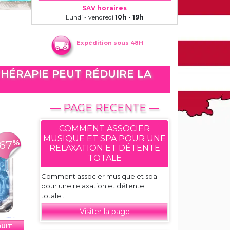
SAV horaires
Lundi - vendredi
10h - 19h
Expédition sous 48H
THÉRAPIE PEUT RÉDUIRE LA
— PAGE RECENTE —
COMMENT ASSOCIER
MUSIQUE ET SPA POUR UNE
%
-67
RELAXATION ET DÉTENTE
TOTALE
Comment associer musique et spa
pour une relaxation et détente
totale...
Visiter la page
DUIT