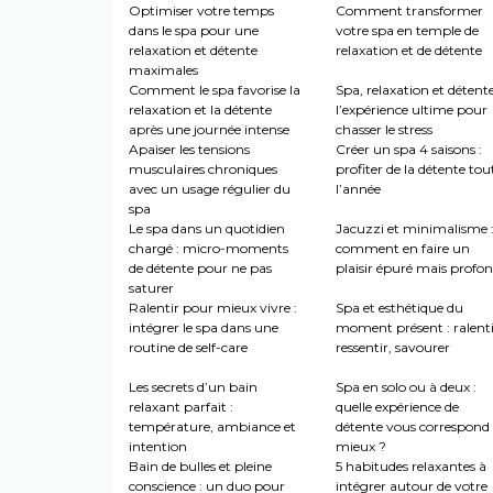
Optimiser votre temps
Comment transformer
dans le spa pour une
votre spa en temple de
relaxation et détente
relaxation et de détente
maximales
Comment le spa favorise la
Spa, relaxation et détente
relaxation et la détente
l’expérience ultime pour
après une journée intense
chasser le stress
Apaiser les tensions
Créer un spa 4 saisons :
musculaires chroniques
profiter de la détente tou
avec un usage régulier du
l’année
spa
Le spa dans un quotidien
Jacuzzi et minimalisme 
chargé : micro-moments
comment en faire un
de détente pour ne pas
plaisir épuré mais profo
saturer
Ralentir pour mieux vivre :
Spa et esthétique du
intégrer le spa dans une
moment présent : ralenti
routine de self-care
ressentir, savourer
Les secrets d’un bain
Spa en solo ou à deux :
relaxant parfait :
quelle expérience de
température, ambiance et
détente vous correspond 
intention
mieux ?
Bain de bulles et pleine
5 habitudes relaxantes à
conscience : un duo pour
intégrer autour de votre