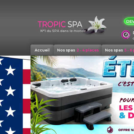
Panneau de gestion des cookies
DEV
N°1 du SPA dans le monde
Accueil
Nos spas
2 - 4 places
Nos spas
5 - 6