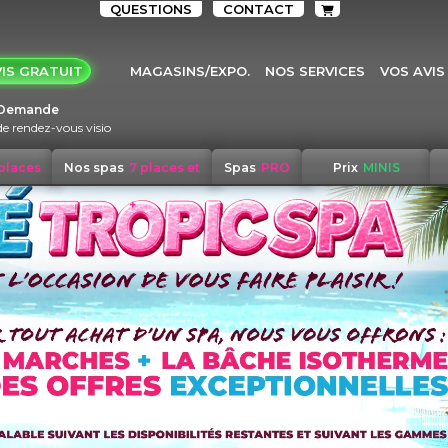
QUESTIONS
CONTACT
IS GRATUIT
MAGASINS/EXPO.
NOS SERVICES
VOS AVIS
Demande
de rendez-vous visio
 places
Nos spas
7 places et
Spas
PRO
Prix
MINIS
+