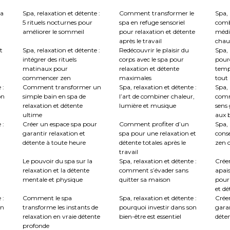
la
Spa, relaxation et détente :
Comment transformer le
Spa, 
5 rituels nocturnes pour
spa en refuge sensoriel
comb
améliorer le sommeil
pour relaxation et détente
médi
après le travail
chau
t
Spa, relaxation et détente :
Redécouvrir le plaisir du
Spa, 
intégrer des rituels
corps avec le spa pour
pourq
matinaux pour
relaxation et détente
temp
commencer zen
maximales
tout
 :
Comment transformer un
Spa, relaxation et détente :
Spa, 
on
simple bain en spa de
l’art de combiner chaleur,
comm
relaxation et détente
lumière et musique
sens 
ultime
aux b
 :
Créer un espace spa pour
Comment profiter d’un
Spa, 
garantir relaxation et
spa pour une relaxation et
conse
détente à toute heure
détente totales après le
zen c
travail
Le pouvoir du spa sur la
Spa, relaxation et détente :
Crée
relaxation et la détente
comment s’évader sans
apai
mentale et physique
quitter sa maison
pour
et dé
 :
Comment le spa
Spa, relaxation et détente :
Créer
en
transforme les instants de
pourquoi investir dans son
garan
relaxation en vraie détente
bien-être est essentiel
déte
profonde