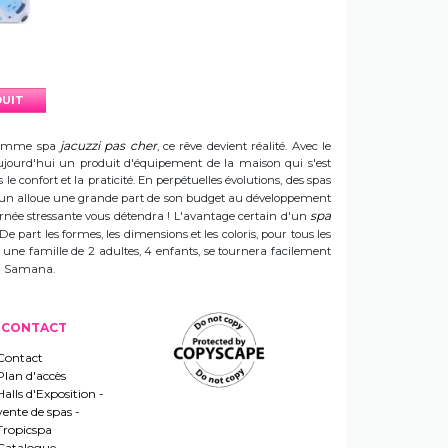
DUIT
jacuzzi pas cher
e gamme spa
, ce rêve devient réalité. Avec le
t aujourd'hui un produit d'équipement de la maison qui s'est
e confort et la praticité. En perpétuelles évolutions, des spas
 Sun alloue une grande part de son budget au développement
spa
ournée stressante vous détendra ! L'avantage certain d'un
 De part les formes, les dimensions et les coloris, pour tous les
e une famille de 2 adultes, 4 enfants, se tournera facilement
 un Samana.
CONTACT
Contact
Plan d'accès
Halls d'Exposition -
vente de spas -
Tropicspa
Catalogue