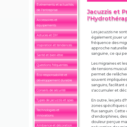
Événements et actualités
de l'entreprise
Jacuzzis et 
l'Hydrothéra
Accessoires et
équipements
Les jacuzzis ne son
Astuces et DIY
également jouer un 
fréquence des migr
Inspiration et tendances
approche naturelle 
sanguine, ce qui pe
Santé et bien-être
Les migraines et l
Questions fréquentes
de tensions muscula
permet de relâcher 
Éco-responsabilité et
souvent impliquées 
développement durable
sanguins, facilitant
s'accumuler et déc
Conseils de sécurité
En outre, les jets 
Types de jacuzzis et spas
zones spécifiques d
Technologies et
flux sanguin. Cette
innovations
d'endorphines, des
douleur perçue mais
Ambiance et décoration