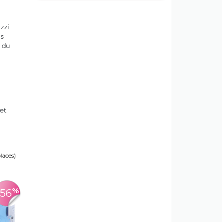
zzi
us
e du
et
places)
%
-56