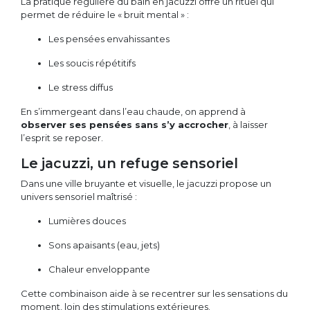
La pratique régulière du bain en jacuzzi offre un rituel qui
permet de réduire le « bruit mental » :
Les pensées envahissantes
Les soucis répétitifs
Le stress diffus
En s’immergeant dans l’eau chaude, on apprend à
observer ses pensées sans s’y accrocher
, à laisser
l’esprit se reposer.
Le jacuzzi, un refuge sensoriel
Dans une ville bruyante et visuelle, le jacuzzi propose un
univers sensoriel maîtrisé :
Lumières douces
Sons apaisants (eau, jets)
Chaleur enveloppante
Cette combinaison aide à se recentrer sur les sensations du
moment, loin des stimulations extérieures.