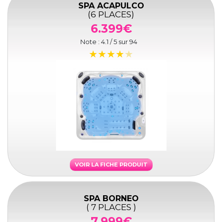
SPA ACAPULCO
(6 PLACES)
6.399€
Note :
4.1
/ 5 sur
94
VOIR LA FICHE PRODUIT
SPA BORNEO
( 7 PLACES )
7.999€