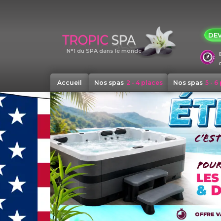
Panneau de gestion des cookies
DEV
N°1 du SPA dans le monde
Accueil
Nos spas
2 - 4 places
Nos spas
5 - 6