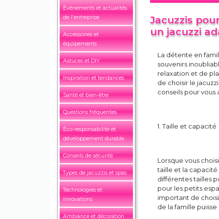
Événements et actualités
de l'entreprise
Jacuzzis pour
un jacuzzi ad
Accessoires et
équipements
La détente en famil
Astuces et DIY
souvenirs inoublia
relaxation et de pl
Inspiration et tendances
de choisir le jacuz
conseils pour vous 
Santé et bien-être
Questions fréquentes
1. Taille et capacité
Éco-responsabilité et
développement durable
Conseils de sécurité
Lorsque vous choisi
taille et la capaci
Types de jacuzzis et spas
différentes tailles
pour les petits espa
Technologies et
important de chois
innovations
de la famille puiss
Ambiance et décoration