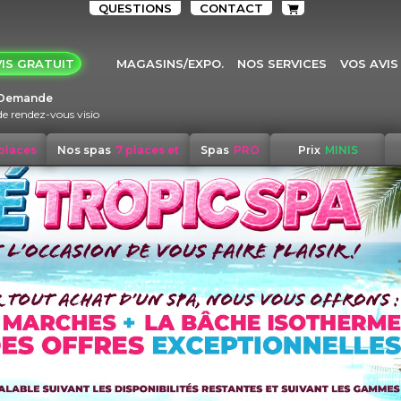
QUESTIONS
CONTACT
IS GRATUIT
MAGASINS/EXPO.
NOS SERVICES
VOS AVIS
Demande
de rendez-vous visio
 places
Nos spas
7 places et
Spas
PRO
Prix
MINIS
+