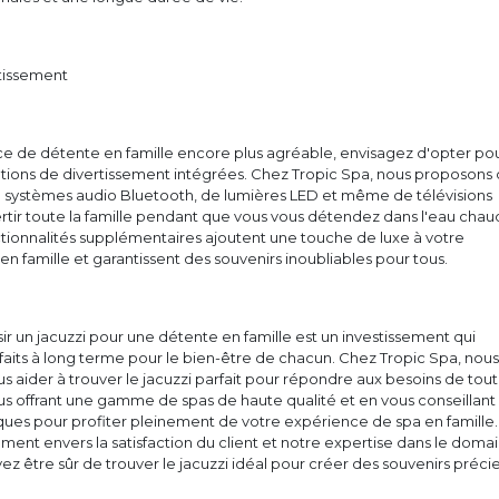
rtissement
e de détente en famille encore plus agréable, envisagez d'opter po
ptions de divertissement intégrées. Chez Tropic Spa, nous proposons
e systèmes audio Bluetooth, de lumières LED et même de télévisions
rtir toute la famille pendant que vous vous détendez dans l'eau cha
tionnalités supplémentaires ajoutent une touche de luxe à votre
n famille et garantissent des souvenirs inoubliables pour tous.
sir un jacuzzi pour une détente en famille est un investissement qui
aits à long terme pour le bien-être de chacun. Chez Tropic Spa, nous
 aider à trouver le jacuzzi parfait pour répondre aux besoins de tou
ous offrant une gamme de spas de haute qualité et en vous conseillant 
iques pour profiter pleinement de votre expérience de spa en famille.
nt envers la satisfaction du client et notre expertise dans le doma
ez être sûr de trouver le jacuzzi idéal pour créer des souvenirs préci