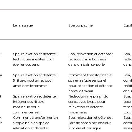
Le massage
Spa ou piscine
Equil
 :
Spa, relaxation et détente :
Spa, relaxation et détente :
Spa, 
techniques inédites pour
redécouvrir le bonheur
redé
éveiller vos sens
dans un bain sensoriel
dans 
la
Spa, relaxation et détente :
Comment transformer le
Spa, 
5 rituels nocturnes pour
spa en refuge sensoriel
comb
améliorer le sommeil
pour relaxation et détente
médi
après le travail
chau
t
Spa, relaxation et détente :
Redécouvrir le plaisir du
Spa, 
intégrer des rituels
corps avec le spa pour
pourq
matinaux pour
relaxation et détente
temp
commencer zen
maximales
tout
 :
Comment transformer un
Spa, relaxation et détente :
Spa, 
on
simple bain en spa de
l’art de combiner chaleur,
comm
relaxation et détente
lumière et musique
sens 