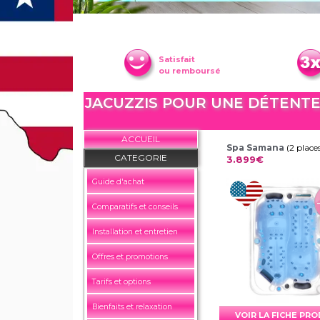
Satisfait
ou remboursé
JACUZZIS POUR UNE DÉTENTE 
ACCUEIL
Spa Samana
(2 place
CATEGORIE
3.899€
Guide d'achat
Comparatifs et conseils
Installation et entretien
Offres et promotions
Tarifs et options
Bienfaits et relaxation
VOIR LA FICHE PR