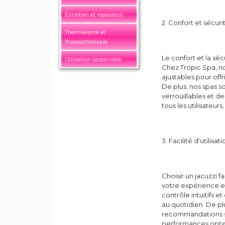
Entretien et réparation
2. Confort et sécuri
Thermalisme et
thalassothérapie
Le confort et la séc
Utilisation saisonnière
Chez Tropic Spa, n
ajustables pour of
De plus, nos spas s
verrouillables et de
tous les utilisateurs
3. Facilité d'utilisa
Choisir un jacuzzi f
votre expérience en
contrôle intuitifs et
au quotidien. De pl
recommandations sur
performances optim