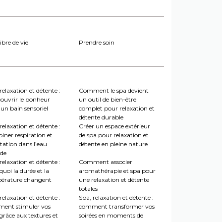
ibre de vie
Prendre soin
relaxation et détente :
Comment le spa devient
couvrir le bonheur
un outil de bien-être
un bain sensoriel
complet pour relaxation et
détente durable
relaxation et détente :
Créer un espace extérieur
iner respiration et
de spa pour relaxation et
tation dans l’eau
détente en pleine nature
de
relaxation et détente :
Comment associer
uoi la durée et la
aromathérapie et spa pour
érature changent
une relaxation et détente
totales
relaxation et détente :
Spa, relaxation et détente :
ent stimuler vos
comment transformer vos
grâce aux textures et
soirées en moments de