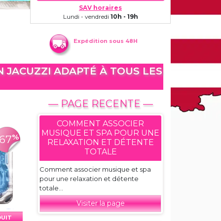
SAV horaires
Lundi - vendredi
10h - 19h
Expédition sous 48H
N JACUZZI ADAPTÉ À TOUS LES
— PAGE RECENTE —
COMMENT ASSOCIER
MUSIQUE ET SPA POUR UNE
%
-67
RELAXATION ET DÉTENTE
TOTALE
Comment associer musique et spa
pour une relaxation et détente
totale...
Visiter la page
DUIT