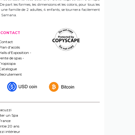
 De part les formes, les dimensions et les coloris, pour tous les
e une famille de 2 adultes, 4 enfants, se tournera facilement
 un Samana.
CONTACT
Contact
Plan d'accès
Halls d'Exposition -
vente de spas -
Tropicspa
Catalogue
Recrutement
jacuzzi
ter un Spa
France
ntie 20 ans
zi intérieur