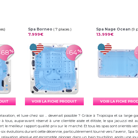
ces)
Spa Borneo
( 7 places )
Spa Nage Ocean
(9 
7.999€
13.999€
%
%
-68
-64
ODUIT
VOIR LA FICHE PRODUIT
VOIR LA FICHE PRO
elaxation, et luxe chez soi ... devenait possible ? Grâce à Tropicspa et sa larg
à tous, auparavant réservé à une clientèle aisée et élitiste, le spa jacuzzi es
 le meilleur rapport qualité prix sur le marché. Et tous les spas sont orientés vers l
ix évolutions durant cette décennie, particulièrement tourné vers l'avenir, Spa
 la relaxation absolue est escomptée, plonger dans un bain tourbillon après une j