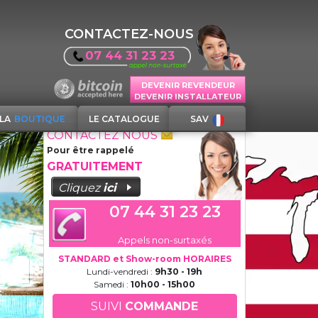
CONTACTEZ-NOUS
07 44 31 23 23
DEVENIR REVENDEUR
DEVENIR INSTALLATEUR
LA
BOUTIQUE
LE CATALOGUE
SAV
CONTACTEZ NOUS
Pour être rappelé
GRATUITEMENT
Cliquez
ici
07 44 31 23 23
Appels non-surtaxés
STANDARD et Show-room HORAIRES
Lundi-vendredi :
9h30 - 19h
Samedi :
10h00 - 15h00
SUIVI
COMMANDE