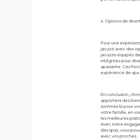
4. Options de dive
Pour une expérienc
jacuzzi avec des o
jacuzzis équipés d
intégrées pour dive
apaisante. Ces fonc
expérience de spa e
En conclusion, choi
apportera des bienf
sommes là pour vous
votre famille, en v
les meilleures prat
Avec notre engageme
des spas, vous pouv
avec vos proches.