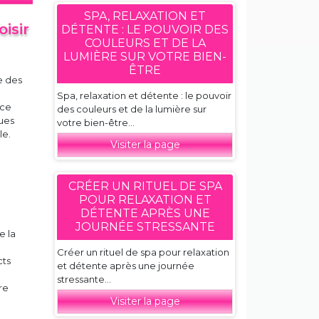
SPA, RELAXATION ET
isir
DÉTENTE : LE POUVOIR DES
COULEURS ET DE LA
LUMIÈRE SUR VOTRE BIEN-
ÊTRE
e des
Spa, relaxation et détente : le pouvoir
nce
des couleurs et de la lumière sur
ques
votre bien-être...
le.
Visiter la page
CRÉER UN RITUEL DE SPA
POUR RELAXATION ET
DÉTENTE APRÈS UNE
JOURNÉE STRESSANTE
e la
Créer un rituel de spa pour relaxation
cts
et détente après une journée
stressante...
re
Visiter la page