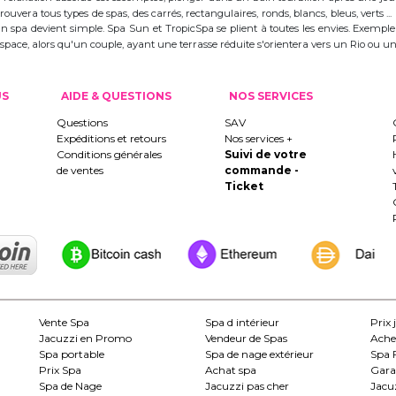
trouvera tous types de spas, des carrés, rectangulaires, ronds, blancs, bleus, verts ...
d'un spa devient simple. Spa Sun et TropicSpa se plient à toutes les envies. Exempl
 l'espace, alors qu'un couple, ayant une terrasse réduite s'orientera vers un Rio ou
US
AIDE & QUESTIONS
NOS SERVICES
Questions
SAV
Expéditions et retours
Nos services +
Conditions générales
Suivi de votre
de ventes
commande -
Ticket
Vente Spa
Spa d intérieur
Prix 
Jacuzzi en Promo
Vendeur de Spas
Ache
Spa portable
Spa de nage extérieur
Spa 
Prix Spa
Achat spa
Gara
Spa de Nage
Jacuzzi pas cher
Jacuz