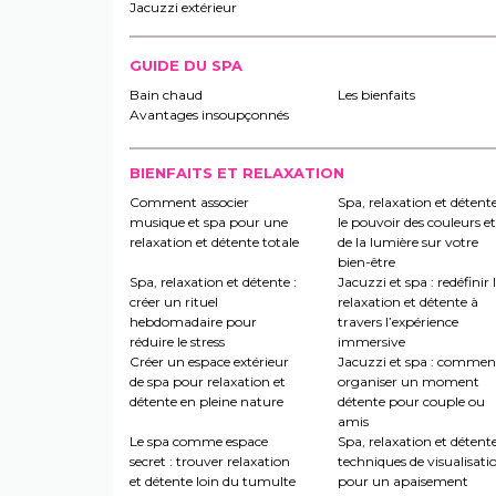
Jacuzzi extérieur
GUIDE DU SPA
Bain chaud
Les bienfaits
Avantages insoupçonnés
BIENFAITS ET RELAXATION
Comment associer
Spa, relaxation et détente
musique et spa pour une
le pouvoir des couleurs et
relaxation et détente totale
de la lumière sur votre
bien-être
Spa, relaxation et détente :
Jacuzzi et spa : redéfinir 
créer un rituel
relaxation et détente à
hebdomadaire pour
travers l’expérience
réduire le stress
immersive
Créer un espace extérieur
Jacuzzi et spa : commen
de spa pour relaxation et
organiser un moment
détente en pleine nature
détente pour couple ou
amis
Le spa comme espace
Spa, relaxation et détente
secret : trouver relaxation
techniques de visualisati
et détente loin du tumulte
pour un apaisement