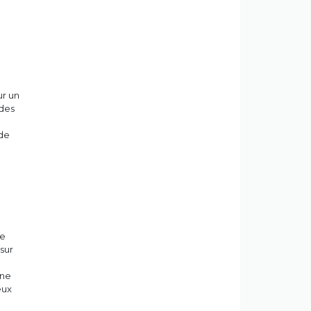
ur un
 des
ude
te
sur
ine
eux