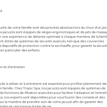
té
urité de votre famille sont des priorités absolues lors du choix d'un jac
os jacuzzis sont équipés de sièges ergonomiques et de jets de mass
frir une expérience de détente optimale à chaque membre de la famil
ont dotés de systèmes de sécurité avancés, tels que des couvercles
s dispositifs de protection contre la surchauffe, pour garantir la sécuri
, en particulier des enfants.
tion et d'entretien
acile à utiliser et à entretenir est essentiel pour profiter pleinement de
 famille. Chez Tropic Spa, nos jacuzzis sont équipés de systèmes de
 de fonctions de filtration avancées pour faciliter l'utilisation et l'entret
us, nos experts sont disponibles pour vous fournir des conseils et des
 la manière de prendre soin de votre jacuzzi afin de garantir des
ales et une longue durée de vie.