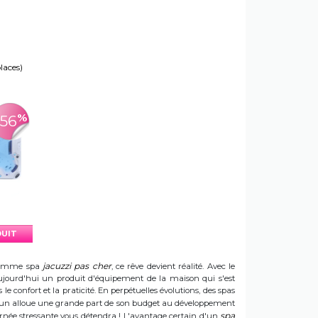
places)
%
-56
DUIT
jacuzzi pas cher
e gamme spa
, ce rêve devient réalité. Avec le
t aujourd'hui un produit d'équipement de la maison qui s'est
e confort et la praticité. En perpétuelles évolutions, des spas
 Sun alloue une grande part de son budget au développement
spa
ournée stressante vous détendra ! L'avantage certain d'un