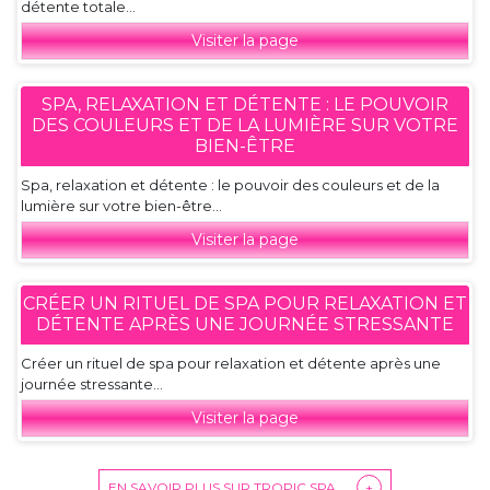
détente totale...
Visiter la page
SPA, RELAXATION ET DÉTENTE : LE POUVOIR
DES COULEURS ET DE LA LUMIÈRE SUR VOTRE
BIEN-ÊTRE
Spa, relaxation et détente : le pouvoir des couleurs et de la
lumière sur votre bien-être...
Visiter la page
CRÉER UN RITUEL DE SPA POUR RELAXATION ET
DÉTENTE APRÈS UNE JOURNÉE STRESSANTE
Créer un rituel de spa pour relaxation et détente après une
journée stressante...
Visiter la page
EN SAVOIR PLUS SUR TROPIC SPA
+