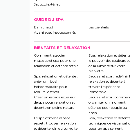
Jacuzzi extérieur
GUIDE DU SPA
Bain chaud
Les bienfaits
Avantages insoupçonnés
BIENFAITS ET RELAXATION
Comment associer
Spa, relaxation et détente
musique et spa pour une
le pouvoir des couleurs et
relaxation et détente totale
de la lumière sur votre
bien-être
Spa, relaxation et détente :
Jacuzzi et spa : redéfinir 
créer un rituel
relaxation et détente à
hebdomadaire pour
travers l’expérience
réduire le stress
immersive
Créer un espace extérieur
Jacuzzi et spa : commen
de spa pour relaxation et
organiser un moment
détente en pleine nature
détente pour couple ou
amis
Le spa comme espace
Spa, relaxation et détente
secret : trouver relaxation
techniques de visualisati
et détente loin du tumulte
pour un apaisement