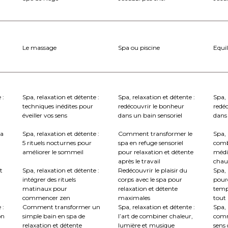
Le massage
Spa ou piscine
Equil
 :
Spa, relaxation et détente :
Spa, relaxation et détente :
Spa, 
techniques inédites pour
redécouvrir le bonheur
redé
éveiller vos sens
dans un bain sensoriel
dans 
la
Spa, relaxation et détente :
Comment transformer le
Spa, 
5 rituels nocturnes pour
spa en refuge sensoriel
comb
améliorer le sommeil
pour relaxation et détente
médi
après le travail
chau
t
Spa, relaxation et détente :
Redécouvrir le plaisir du
Spa, 
intégrer des rituels
corps avec le spa pour
pourq
matinaux pour
relaxation et détente
temp
commencer zen
maximales
tout
 :
Comment transformer un
Spa, relaxation et détente :
Spa, 
on
simple bain en spa de
l’art de combiner chaleur,
comm
relaxation et détente
lumière et musique
sens 