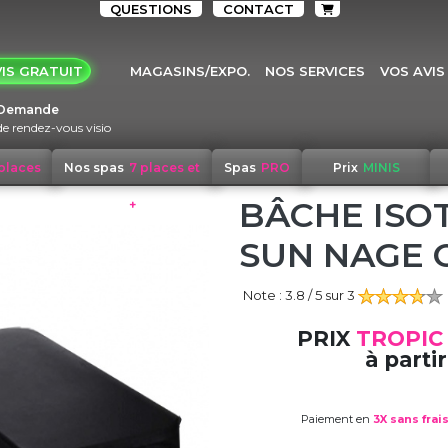
QUESTIONS
CONTACT
IS GRATUIT
MAGASINS/EXPO.
NOS SERVICES
VOS AVIS
Demande
de rendez-vous visio
 places
Nos spas
7 places et
Spas
PRO
Prix
MINIS
BÂCHE ISO
+
SUN NAGE 
Note :
3.8
/ 5 sur
3
PRIX
TROPIC
à partir
Paiement en
3X sans frai