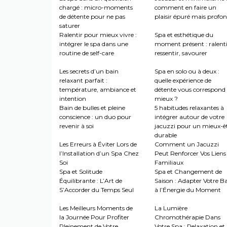
chargé : micro-moments
comment en faire un
de détente pour ne pas
plaisir épuré mais profo
saturer
Ralentir pour mieux vivre :
Spa et esthétique du
intégrer le spa dans une
moment présent : ralenti
routine de self-care
ressentir, savourer
Les secrets d’un bain
Spa en solo ou à deux :
relaxant parfait :
quelle expérience de
température, ambiance et
détente vous correspond 
intention
mieux ?
Bain de bulles et pleine
5 habitudes relaxantes à
conscience : un duo pour
intégrer autour de votre
revenir à soi
jacuzzi pour un mieux-ê
durable
Les Erreurs à Éviter Lors de
Comment un Jacuzzi
l’Installation d’un Spa Chez
Peut Renforcer Vos Liens
Soi
Familiaux
Spa et Solitude
Spa et Changement de
Équilibrante : L’Art de
Saison : Adapter Votre B
S’Accorder du Temps Seul
à l’Énergie du Moment
Les Meilleurs Moments de
La Lumière
la Journée Pour Profiter
Chromothérapie Dans
Pleinement de Votre
Votre Spa : Relaxation et