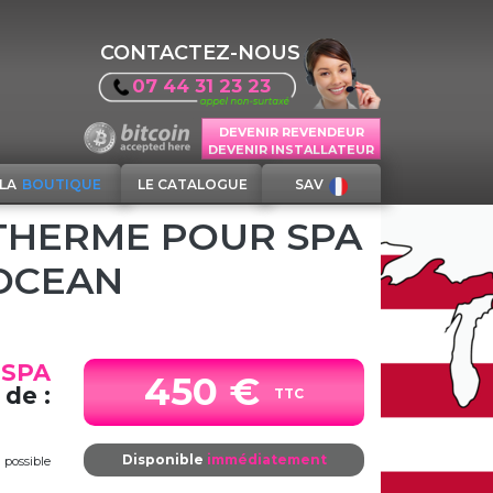
CONTACTEZ-NOUS
07 44 31 23 23
DEVENIR REVENDEUR
DEVENIR INSTALLATEUR
LA
BOUTIQUE
LE CATALOGUE
SAV
THERME POUR SPA
OCEAN
 SPA
450 €
 de :
TTC
Disponible
immédiatement
s
possible