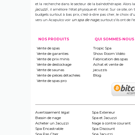
et la recherche dans le secteur de la balnéothérapie. Alors
jacuzzi
, il améliore l'état physique et moral. Sur ce site, on 
budgets surtout à bas prix, c'est-à-dire pas cher, le choix 
un spa de nage
vers un Acapulco voir
, surtout s'ils ont de
NOS PRODUITS
QUI SOMMES-NOUS
Vente de spas
Tropic Spa
Vente de garanties
Show Room Vidéo
Vente de prix minis
Fabrication des spas
Vente de destockage
Achat et vente de
Vente de saunas
jacuzzis
Vente de pièces détachées
Blog
Vente de spas pro
Avertissement légal
Spa Exterieur
Bassin de nage
Spa et Jacuzzi
Acheter un Jacuzzi
Nage à contre courant
Spa Encastrable
Spa Discount
Spa Pas Cher
Spa Jacuzzi