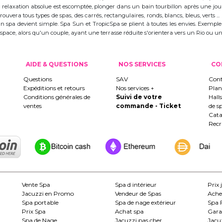
 la relaxation absolue est escomptée, plonger dans un bain tourbillon après une j
trouvera tous types de spas, des carrés, rectangulaires, ronds, blancs, bleus, verts ...
d'un spa devient simple. Spa Sun et TropicSpa se plient à toutes les envies. Exempl
 l'espace, alors qu'un couple, ayant une terrasse réduite s'orientera vers un Rio ou
AIDE & QUESTIONS
NOS SERVICES
CO
Questions
SAV
Cont
Expéditions et retours
Nos services +
Plan
Conditions générales de
Suivi de votre
Hall
ventes
commande - Ticket
de s
Cata
Rec
Vente Spa
Spa d intérieur
Prix 
Jacuzzi en Promo
Vendeur de Spas
Ache
Spa portable
Spa de nage extérieur
Spa 
Prix Spa
Achat spa
Gara
Spa de Nage
Jacuzzi pas cher
Jacuz