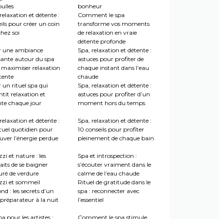
ulles
bonheur
relaxation et détente :
Comment le spa
ils pour créer un coin
transforme vos moments
hez soi
de relaxation en vraie
détente profonde
r une ambiance
Spa, relaxation et détente :
sante autour du spa
astuces pour profiter de
 maximiser relaxation
chaque instant dans l’eau
tente
chaude
 un rituel spa qui
Spa, relaxation et détente :
tit relaxation et
astuces pour profiter d’un
nte chaque jour
moment hors du temps
relaxation et détente :
Spa, relaxation et détente :
tuel quotidien pour
10 conseils pour profiter
uver l’énergie perdue
pleinement de chaque bain
zi et nature : les
Spa et introspection :
aits de se baigner
s’écouter vraiment dans le
uré de verdure
calme de l’eau chaude
zzi et sommeil
Rituel de gratitude dans le
nd : les secrets d’un
spa : reconnecter avec
préparateur à la nuit
l’essentiel
a pour les artistes :
Comment le spa stimule