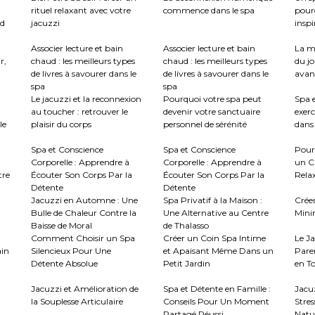
rituel relaxant avec votre
commence dans le spa
pour
nd
jacuzzi
inspi
Associer lecture et bain
Associer lecture et bain
La m
r,
chaud : les meilleurs types
chaud : les meilleurs types
du jo
de livres à savourer dans le
de livres à savourer dans le
avant
spa
spa
Le jacuzzi et la reconnexion
Pourquoi votre spa peut
Spa e
au toucher : retrouver le
devenir votre sanctuaire
exerc
le
plaisir du corps
personnel de sérénité
dans 
Spa et Conscience
Spa et Conscience
Pour
Corporelle : Apprendre à
Corporelle : Apprendre à
un C
tre
Écouter Son Corps Par la
Écouter Son Corps Par la
Rela
Détente
Détente
Jacuzzi en Automne : Une
Spa Privatif à la Maison :
Crée
Bulle de Chaleur Contre la
Une Alternative au Centre
Mini
Baisse de Moral
de Thalasso
Comment Choisir un Spa
Créer un Coin Spa Intime
Le J
ain
Silencieux Pour Une
et Apaisant Même Dans un
Paren
Détente Absolue
Petit Jardin
en To
Jacuzzi et Amélioration de
Spa et Détente en Famille :
Jacu
la Souplesse Articulaire
Conseils Pour Un Moment
Stres
Partagé Réussi
Natur