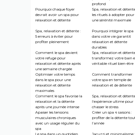
profond
Pourquoi chaque foyer
Spa, relaxation et détente
devrait avoir un spa pour
les rituels à adopter pour
relaxation et détente
une sérénité maximale
Spa, relaxation et détente :
Pourquoi intégrer le spa
5 erreurs à éviter pour
dans votre vie garantit
profiter pleinement
relaxation et détente
durables
Comment le spa devient
Spa, relaxation et détente
votre refuge pour
transformez votre bain 
relaxation et détente après
véritable rituel bien-être
une semaine chargée
Optimiser votre temps
Comment transformer
dans le spa pour une
votre spa en temple de
relaxation et détente
relaxation et de détente
maximales
Comment le spa favorise la
Spa, relaxation et détente
relaxation et la détente
l’expérience ultime pour
après une journée intense
chasser le stress
Apaiser les tensions
Créer un spa 4 saisons :
musculaires chroniques
profiter de la détente tou
avec un usage régulier du
l’année
spa
Le spa dans un quotidien
Jacuzzi et minimalisme 