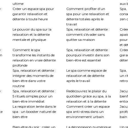
ultime
aux b
 :
Créer un espace spa pour
Comment profiter d’un
Spa, 
garantir relaxation et
spa pour une relaxation et
conse
détente à toute heure
détente totales après le
zen c
travail
Le pouvoir du spa sur la
Spa, relaxation et détente :
Crée
relaxation et la détente
comment s’évader sans
apai
mentale et physique
quitter sa maison
pour
et dé
 :
Comment le spa
Spa, relaxation et détente :
Créer
en
transforme les instants de
pourquoi investir dans son
garan
relaxation en vraie détente
bien-être est essentiel
déte
profonde
Spa, relaxation et détente :
Le spa comme espace de
Spa, 
intégrer des moments de
relaxation et de détente
un ri
bien-être dans votre
après le travail
retro
routine
 :
Spa, relaxation et détente :
Redécouvrez le plaisir du
Jacuz
5 rituels simples pour un
quotidien grâce au spa, à la
bienf
bien-être immédiat
relaxation et à la détente
ento
La respiration lente dans le
Comment créer un espace
Jacu
te
spa : un booster naturel de
spa anti-stress dans un
profo
bien-être
environnement urbain
bain 
:
Bien-être du soir : créer un
La déconnexion numérique
Un sp