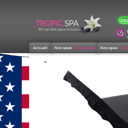
Panneau de gestion des cookies
DEV
N°1 du SPA dans le monde
Accueil
Nos spas
2 - 4 places
Nos spas
5 - 6