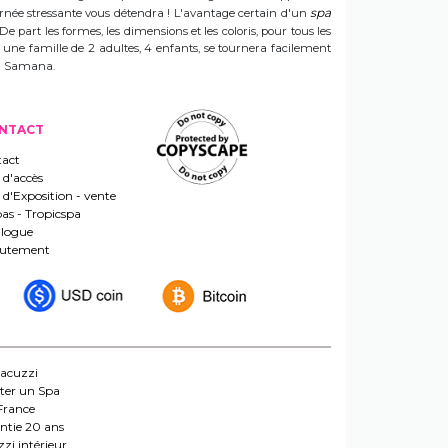
spa
ournée stressante vous détendra ! L'avantage certain d'un
 De part les formes, les dimensions et les coloris, pour tous les
e une famille de 2 adultes, 4 enfants, se tournera facilement
 un Samana.
NTACT
act
 d'accès
s d'Exposition - vente
pas - Tropicspa
logue
rutement
jacuzzi
ter un Spa
France
ntie 20 ans
zi intérieur