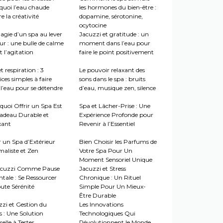
quoi l’eau chaude
les hormones du bien-être :
re la créativité
dopamine, sérotonine,
ocytocine
agie d’un spa au lever
Jacuzzi et gratitude : un
ur : une bulle de calme
moment dans l’eau pour
 l’agitation
faire le point positivement
t respiration : 3
Le pouvoir relaxant des
ices simples à faire
sons dans le spa : bruits
l’eau pour se détendre
d’eau, musique zen, silence
quoi Offrir un Spa Est
Spa et Lâcher-Prise : Une
adeau Durable et
Expérience Profonde pour
xant
Revenir à l’Essentiel
r un Spa d’Extérieur
Bien Choisir les Parfums de
maliste et Zen
Votre Spa Pour Un
Moment Sensoriel Unique
acuzzi Comme Pause
Jacuzzi et Stress
tale : Se Ressourcer
Chronique : Un Rituel
ute Sérénité
Simple Pour Un Mieux-
Être Durable
zzi et Gestion du
Les Innovations
s : Une Solution
Technologiques Qui
elle à Tester
Révolutionnent le Monde