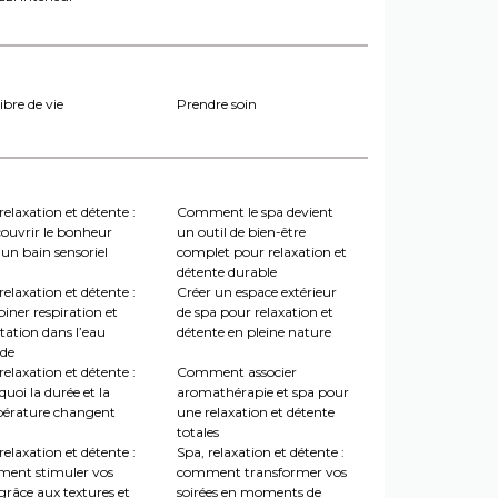
ibre de vie
Prendre soin
relaxation et détente :
Comment le spa devient
couvrir le bonheur
un outil de bien-être
un bain sensoriel
complet pour relaxation et
détente durable
relaxation et détente :
Créer un espace extérieur
iner respiration et
de spa pour relaxation et
tation dans l’eau
détente en pleine nature
de
relaxation et détente :
Comment associer
uoi la durée et la
aromathérapie et spa pour
érature changent
une relaxation et détente
totales
relaxation et détente :
Spa, relaxation et détente :
ent stimuler vos
comment transformer vos
grâce aux textures et
soirées en moments de