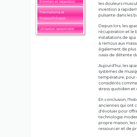
Entretien et réparation
les douleurs muscula
invention a rapideme
Thermalisme et
pulsante dans les 
thalassothérapie
Depuis lors, les spa
Utilisation saisonnière
récupération et le 
installations de sp
à remous aux massag
également de plus e
oasis de détente da
Aujourd'hui, les sp
systèmes de musiqu
température, pour o
considérés comme 
stress quotidien et 
En conclusion, l'his
anciennes qui ont c
d'évoluer pour offr
technologie modern
propre maison, les 
ressourcer et de pr