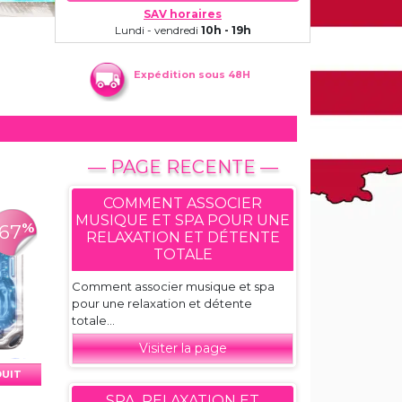
SAV horaires
Lundi - vendredi
10h - 19h
Expédition sous 48H
— PAGE RECENTE —
COMMENT ASSOCIER
MUSIQUE ET SPA POUR UNE
%
-67
RELAXATION ET DÉTENTE
TOTALE
Comment associer musique et spa
pour une relaxation et détente
totale...
Visiter la page
DUIT
SPA, RELAXATION ET