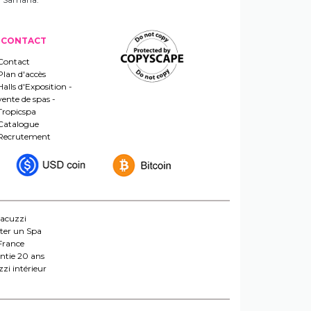
 un Samana.
CONTACT
Contact
Plan d'accès
Halls d'Exposition -
vente de spas -
Tropicspa
Catalogue
Recrutement
jacuzzi
ter un Spa
France
ntie 20 ans
zi intérieur