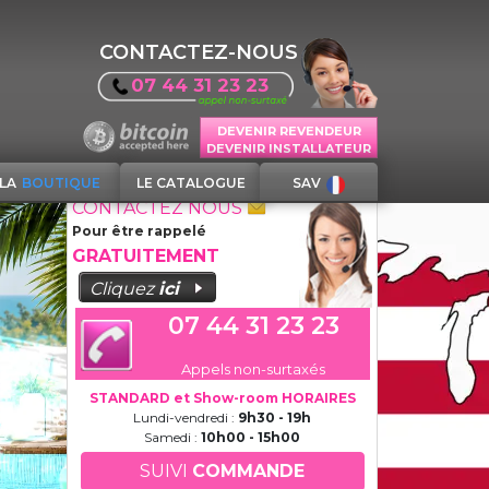
CONTACTEZ-NOUS
07 44 31 23 23
DEVENIR REVENDEUR
DEVENIR INSTALLATEUR
LA
BOUTIQUE
LE CATALOGUE
SAV
CONTACTEZ NOUS
Pour être rappelé
GRATUITEMENT
Cliquez
ici
07 44 31 23 23
Appels non-surtaxés
STANDARD et Show-room HORAIRES
Lundi-vendredi :
9h30 - 19h
Samedi :
10h00 - 15h00
SUIVI
COMMANDE