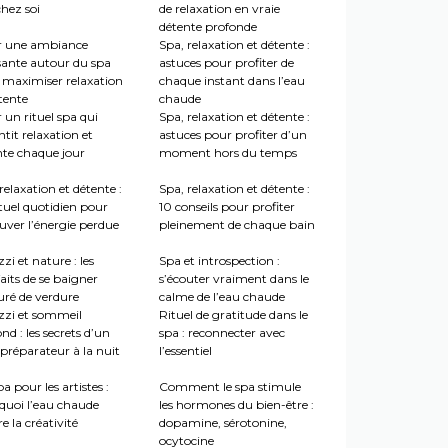
hez soi
de relaxation en vraie
détente profonde
r une ambiance
Spa, relaxation et détente :
sante autour du spa
astuces pour profiter de
 maximiser relaxation
chaque instant dans l’eau
tente
chaude
 un rituel spa qui
Spa, relaxation et détente :
tit relaxation et
astuces pour profiter d’un
nte chaque jour
moment hors du temps
relaxation et détente :
Spa, relaxation et détente :
tuel quotidien pour
10 conseils pour profiter
uver l’énergie perdue
pleinement de chaque bain
zi et nature : les
Spa et introspection :
aits de se baigner
s’écouter vraiment dans le
uré de verdure
calme de l’eau chaude
zzi et sommeil
Rituel de gratitude dans le
nd : les secrets d’un
spa : reconnecter avec
préparateur à la nuit
l’essentiel
a pour les artistes :
Comment le spa stimule
quoi l’eau chaude
les hormones du bien-être :
re la créativité
dopamine, sérotonine,
ocytocine