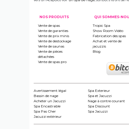
vers un Acapulco voir
, surtout s'ils ont de
NOS PRODUITS
QUI SOMMES-NO
Vente de spas
Tropic Spa
Vente de garanties
Show Room Vidéo
Vente de prix minis
Fabrication des spas
Vente de destockage
Achat et vente de
Vente de saunas
jacuzzis
Vente de pièces
Blog
détachées
Vente de spas pro
Avertissement légal
Spa Exterieur
Bassin de nage
Spa et Jacuzzi
Acheter un Jacuzzi
Nage à contre courant
Spa Encastrable
Spa Discount
Spa Pas Cher
Spa Jacuzzi
Jacuzzi extérieur