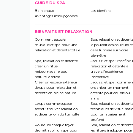
GUIDE DU SPA
Bain chaud
Les bienfaits
Avantages insoupçonnés
BIENFAITS ET RELAXATION
Comment associer
Spa, relaxation et détente
musique et spa pour une
le pouvoir des couleurs et
relaxation et détente totale
de la lumière sur votre
bien-être
Spa, relaxation et détente :
Jacuzzi et spa : redéfinir 
créer un rituel
relaxation et détente à
hebdomadaire pour
travers l’expérience
réduire le stress
immersive
Créer un espace extérieur
Jacuzzi et spa : commen
de spa pour relaxation et
organiser un moment
détente en pleine nature
détente pour couple ou
amis
Le spa comme espace
Spa, relaxation et détente
secret : trouver relaxation
techniques de visualisati
et détente loin du tumulte
pour un apaisement
profond
Pourquoi chaque foyer
Spa, relaxation et détente
devrait avoir un spa pour
les rituels à adopter pour