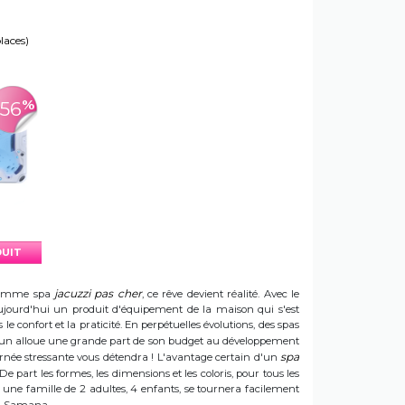
places)
%
-56
DUIT
jacuzzi pas cher
e gamme spa
, ce rêve devient réalité. Avec le
t aujourd'hui un produit d'équipement de la maison qui s'est
e confort et la praticité. En perpétuelles évolutions, des spas
 Sun alloue une grande part de son budget au développement
spa
ournée stressante vous détendra ! L'avantage certain d'un
 De part les formes, les dimensions et les coloris, pour tous les
e une famille de 2 adultes, 4 enfants, se tournera facilement