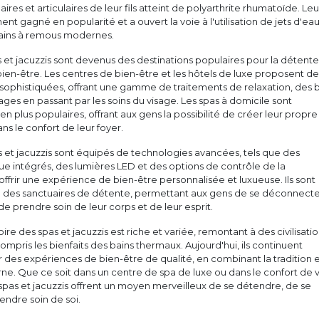
ires et articulaires de leur fils atteint de polyarthrite rhumatoïde. Leu
nt gagné en popularité et a ouvert la voie à l'utilisation de jets d'ea
bains à remous modernes.
s et jacuzzis sont devenus des destinations populaires pour la détente,
bien-être. Les centres de bien-être et les hôtels de luxe proposent de
a sophistiquées, offrant une gamme de traitements de relaxation, des 
es en passant par les soins du visage. Les spas à domicile sont
n plus populaires, offrant aux gens la possibilité de créer leur propre
ns le confort de leur foyer.
as et jacuzzis sont équipés de technologies avancées, tels que des
e intégrés, des lumières LED et des options de contrôle de la
ffrir une expérience de bien-être personnalisée et luxueuse. Ils sont
des sanctuaires de détente, permettant aux gens de se déconnecte
de prendre soin de leur corps et de leur esprit.
toire des spas et jacuzzis est riche et variée, remontant à des civilisati
ompris les bienfaits des bains thermaux. Aujourd'hui, ils continuent
ir des expériences de bien-être de qualité, en combinant la tradition e
e. Que ce soit dans un centre de spa de luxe ou dans le confort de 
spas et jacuzzis offrent un moyen merveilleux de se détendre, de se
endre soin de soi.