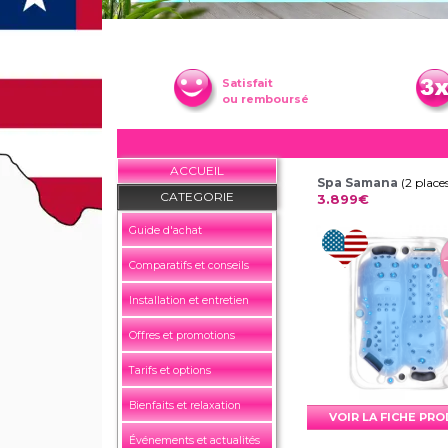
Satisfait
ou remboursé
ACCUEIL
Spa Samana
(2 place
CATEGORIE
3.899€
Guide d'achat
Comparatifs et conseils
Installation et entretien
Offres et promotions
Tarifs et options
Bienfaits et relaxation
VOIR LA FICHE PR
Événements et actualités