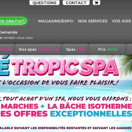
QUESTIONS
CONTACT
IS GRATUIT
MAGASINS/EXPO.
NOS SERVICES
VOS AVIS
Demande
de rendez-vous visio
 places
Nos spas
7 places et
Spas
PRO
Prix
MINIS
+