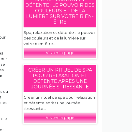
DÉTENTE : LE POUVOIR DES
COULEURS ET DE LA
LUMIÈRE SUR VOTRE BIEN-
ÊTRE
Spa, relaxation et détente : le pouvoir
our
des couleurs et de la lumière sur
votre bien-être...
Visiter la page
es
pour
 se
CRÉER UN RITUEL DE SPA
es
POUR RELAXATION ET
ur
DÉTENTE APRÈS UNE
JOURNÉE STRESSANTE
ns du
e
Créer un rituel de spa pour relaxation
ques
et détente après une journée
stressante...
Visiter la page
ille
ger