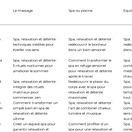
Le massage
Spa ou piscine
Equil
 :
Spa, relaxation et détente :
Spa, relaxation et détente :
Spa, 
techniques inédites pour
redécouvrir le bonheur
redé
éveiller vos sens
dans un bain sensoriel
dans 
la
Spa, relaxation et détente :
Comment transformer le
Spa, 
5 rituels nocturnes pour
spa en refuge sensoriel
comb
améliorer le sommeil
pour relaxation et détente
médi
après le travail
chau
t
Spa, relaxation et détente :
Redécouvrir le plaisir du
Spa, 
intégrer des rituels
corps avec le spa pour
pourq
matinaux pour
relaxation et détente
temp
commencer zen
maximales
tout
 :
Comment transformer un
Spa, relaxation et détente :
Spa, 
on
simple bain en spa de
l’art de combiner chaleur,
comm
relaxation et détente
lumière et musique
sens 
ultime
aux b
 :
Créer un espace spa pour
Comment profiter d’un
Spa, 
garantir relaxation et
spa pour une relaxation et
conse