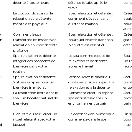
détente à toute heure
détente totales après le
zen c
travail
Le pouvoir du spa sur la
Spa, relaxation et détente :
Crée
relaxation et la détente
comment s’évader sans
apai
mentale et physique
quitter sa maison
pour
et dé
 :
Comment le spa
Spa, relaxation et détente :
Créer
en
transforme les instants de
pourquoi investir dans son
garan
relaxation en vraie détente
bien-être est essentiel
déte
profonde
Spa, relaxation et détente :
Le spa comme espace de
Spa, 
intégrer des moments de
relaxation et de détente
un ri
bien-être dans votre
après le travail
retro
routine
 :
Spa, relaxation et détente :
Redécouvrez le plaisir du
Jacuz
5 rituels simples pour un
quotidien grâce au spa, à la
bienf
bien-être immédiat
relaxation et à la détente
ento
La respiration lente dans le
Comment créer un espace
Jacu
te
spa : un booster naturel de
spa anti-stress dans un
profo
bien-être
environnement urbain
bain 
:
Bien-être du soir : créer un
La déconnexion numérique
Un sp
rituel relaxant avec votre
commence dans le spa
pour
nd
jacuzzi
inspi