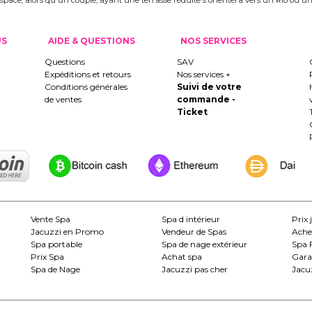
 l'espace, alors qu'un couple, ayant une terrasse réduite s'orientera vers un Rio ou
US
AIDE & QUESTIONS
NOS SERVICES
Questions
SAV
Expéditions et retours
Nos services +
Conditions générales
Suivi de votre
de ventes
commande -
Ticket
Vente Spa
Spa d intérieur
Prix 
Jacuzzi en Promo
Vendeur de Spas
Ache
Spa portable
Spa de nage extérieur
Spa 
Prix Spa
Achat spa
Gara
Spa de Nage
Jacuzzi pas cher
Jacuz