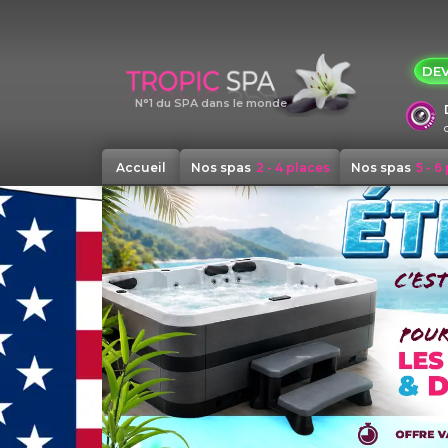
Panneau de gestion des cookies
DEV
N°1 du SPA dans le monde
Accueil
Nos spas
2 - 4 places
Nos spas
5 - 6