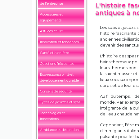
de l'entreprise
L'histoire fa
antiques à no
Accessoires et
équipements
Les spas et jacuzzi
Astuces et DIY
histoire fascinante
anciennes civilisat
Inspiration et tendances
devenir des sanctua
Santé et bien-être
L'histoire des spas 
bains thermaux pour
Questions fréquentes
leurs thermes publi
faisaient masser et
Éco-responsabilité et
lieux sociaux impor
développement durable
corps et de leur esp
Conseils de sécurité
Au fil du temps, l'i
monde. Par exemple
Types de jacuzzis et spas
intégrante de la cu
Technologies et
de l'eau chaude na
innovations
Cependant, l'ère mod
Ambiance et décoration
d'immigrants italie
pulsante pour les b