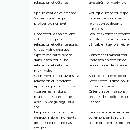
relaxation et détente
une sérénité maximale
Spa, relaxation et détente :
Pourquoi intégrer le spa
5 erreurs à éviter pour
dans votre vie garantit
profiter pleinement
relaxation et détente
durables
Comment le spa devient
Spa, relaxation et détente
votre refuge pour
transformez votre bain 
relaxation et détente après
véritable rituel bien-être
une semaine chargée
Optimiser votre temps
Comment transformer
dans le spa pour une
votre spa en temple de
relaxation et détente
relaxation et de détente
maximales
Comment le spa favorise la
Spa, relaxation et détente
relaxation et la détente
l’expérience ultime pour
après une journée intense
chasser le stress
Apaiser les tensions
Créer un spa 4 saisons :
musculaires chroniques
profiter de la détente tou
avec un usage régulier du
l’année
spa
Le spa dans un quotidien
Jacuzzi et minimalisme 
chargé : micro-moments
comment en faire un
de détente pour ne pas
plaisir épuré mais profo
saturer