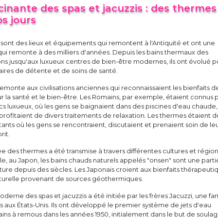
scinante des spas et jacuzzis : des thermes
s jours
s sont des lieux et équipements qui remontent à l'Antiquité et ont une
 qui remonte à des milliers d'années. Depuis les bains thermaux des
ions jusqu'aux luxueux centres de bien-être modernes, ils ont évolué p
ires de détente et de soins de santé.
remonte aux civilisations anciennes qui reconnaissaient les bienfaits d
 la santé et le bien-être. Les Romains, par exemple, étaient connus 
cs luxueux, où les gens se baignaient dans des piscines d'eau chaude,
 profitaient de divers traitements de relaxation. Les thermes étaient d
tants où les gens se rencontraient, discutaient et prenaient soin de le
rit.
dée des thermes a été transmise à travers différentes cultures et régio
, au Japon, les bains chauds naturels appelés "onsen" sont une parti
lture depuis des siècles. Les Japonais croient aux bienfaits thérapeuti
turelle provenant de sources géothermiques.
erne des spas et jacuzzis a été initiée par les frères Jacuzzi, une fam
ns aux États-Unis. Ils ont développé le premier système de jets d'eau
ains à remous dans les années 1950, initialement dans le but de soula