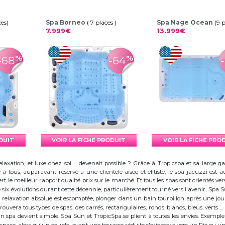
ces)
Spa Borneo
( 7 places )
Spa Nage Ocean
(9 
7.999€
13.999€
%
%
-68
-64
ODUIT
VOIR LA FICHE PRODUIT
VOIR LA FICHE PRO
elaxation, et luxe chez soi ... devenait possible ? Grâce à Tropicspa et sa larg
à tous, auparavant réservé à une clientèle aisée et élitiste, le spa jacuzzi es
 le meilleur rapport qualité prix sur le marché. Et tous les spas sont orientés vers l
ix évolutions durant cette décennie, particulièrement tourné vers l'avenir, Spa
 la relaxation absolue est escomptée, plonger dans un bain tourbillon après une j
trouvera tous types de spas, des carrés, rectangulaires, ronds, blancs, bleus, verts ...
d'un spa devient simple. Spa Sun et TropicSpa se plient à toutes les envies. Exempl