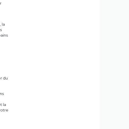
r
u
 la
s
bains
r du
ons
t la
votre