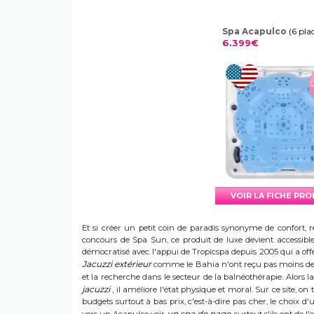
Spa Acapulco
(6 pla
6.399€
VOIR LA FICHE PR
Et si créer un petit coin de paradis synonyme de confort, r
concours de Spa Sun, ce produit de luxe devient accessible 
démocratisé avec l'appui de Tropicspa depuis 2005 qui a offert
Jacuzzi extérieur
comme le Bahia n'ont reçu pas moins de s
et la recherche dans le secteur de la balnéothérapie. Alors
jacuzzi
, il améliore l'état physique et moral. Sur ce site, on 
budgets surtout à bas prix, c'est-à-dire pas cher, le choix 
un spa de nage