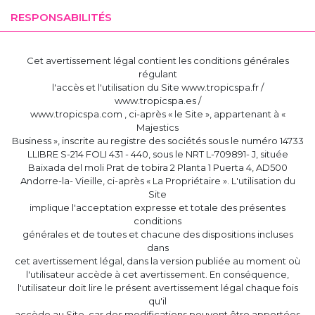
RESPONSABILITÉS
Cet avertissement légal contient les conditions générales
régulant
l'accès et l'utilisation du Site www.tropicspa.fr /
www.tropicspa.es /
www.tropicspa.com , ci-après « le Site », appartenant à «
Majestics
Business », inscrite au registre des sociétés sous le numéro 14733
LLIBRE S-214 FOLI 431 - 440, sous le NRT L-709891- J, située
Baixada del moli Prat de tobira 2 Planta 1 Puerta 4, AD500
Andorre-la- Vieille, ci-après « La Propriétaire ». L'utilisation du
Site
implique l'acceptation expresse et totale des présentes
conditions
générales et de toutes et chacune des dispositions incluses
dans
cet avertissement légal, dans la version publiée au moment où
l'utilisateur accède à cet avertissement. En conséquence,
l'utilisateur doit lire le présent avertissement légal chaque fois
qu'il
accède au Site, car des modifications peuvent être apportées