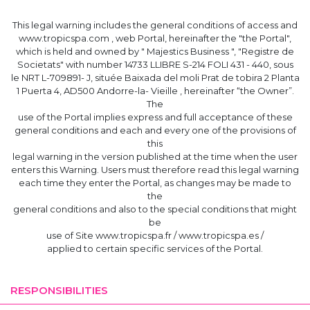
This legal warning includes the general conditions of access and
www.tropicspa.com , web Portal, hereinafter the "the Portal",
which is held and owned by " Majestics Business ", "Registre de
Societats" with number 14733 LLIBRE S-214 FOLI 431 - 440, sous
le NRT L-709891- J, située Baixada del moli Prat de tobira 2 Planta
1 Puerta 4, AD500 Andorre-la- Vieille , hereinafter “the Owner”.
The
use of the Portal implies express and full acceptance of these
general conditions and each and every one of the provisions of
this
legal warning in the version published at the time when the user
enters this Warning. Users must therefore read this legal warning
each time they enter the Portal, as changes may be made to
the
general conditions and also to the special conditions that might
be
use of Site www.tropicspa.fr / www.tropicspa.es /
applied to certain specific services of the Portal.
RESPONSIBILITIES