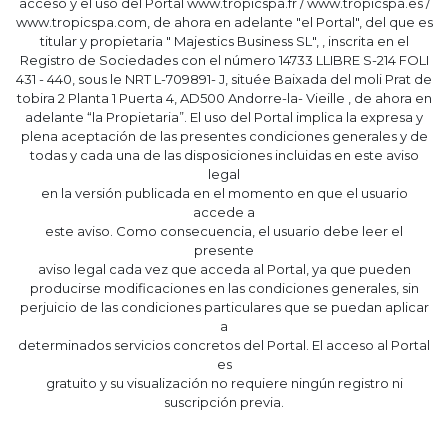
acceso y el uso del Portal www.tropicspa.fr / www.tropicspa.es /
www.tropicspa.com, de ahora en adelante "el Portal", del que es
titular y propietaria " Majestics Business SL", , inscrita en el
Registro de Sociedades con el número 14733 LLIBRE S-214 FOLI
431 - 440, sous le NRT L-709891- J, située Baixada del moli Prat de
tobira 2 Planta 1 Puerta 4, AD500 Andorre-la- Vieille , de ahora en
adelante “la Propietaria”. El uso del Portal implica la expresa y
plena aceptación de las presentes condiciones generales y de
todas y cada una de las disposiciones incluidas en este aviso
legal
en la versión publicada en el momento en que el usuario
accede a
este aviso. Como consecuencia, el usuario debe leer el
presente
aviso legal cada vez que acceda al Portal, ya que pueden
producirse modificaciones en las condiciones generales, sin
perjuicio de las condiciones particulares que se puedan aplicar
a
determinados servicios concretos del Portal. El acceso al Portal
es
gratuito y su visualización no requiere ningún registro ni
suscripción previa.