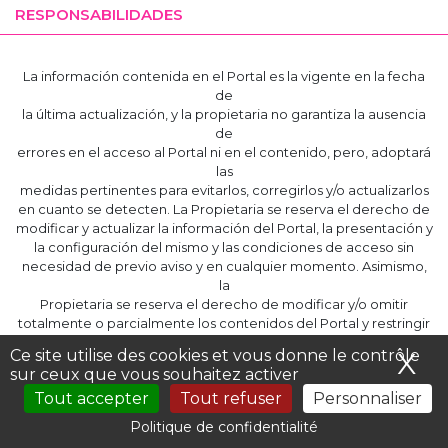
RESPONSABILIDADES
La información contenida en el Portal es la vigente en la fecha
de
la última actualización, y la propietaria no garantiza la ausencia
de
errores en el acceso al Portal ni en el contenido, pero, adoptará
las
medidas pertinentes para evitarlos, corregirlos y/o actualizarlos
en cuanto se detecten. La Propietaria se reserva el derecho de
modificar y actualizar la información del Portal, la presentación y
la configuración del mismo y las condiciones de acceso sin
necesidad de previo aviso y en cualquier momento. Asimismo,
la
Propietaria se reserva el derecho de modificar y/o omitir
totalmente o parcialmente los contenidos del Portal y restringir
el
Ce site utilise des cookies et vous donne le contrôle
X
Ma
acceso. En caso de que tengan que realizarse operaciones de
sur ceux que vous souhaitez activer
mantenimiento, reparación, actualización o mejora de los
Tout accepter
Tout refuser
Personnaliser
servicios, la Propietaria se reserva el derecho de suspender
temporalmente y sin necesidad de previo aviso el acceso al
Politique de confidentialité
Portal,