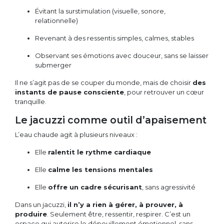
Évitant la surstimulation (visuelle, sonore,
relationnelle)
Revenant à des ressentis simples, calmes, stables
Observant ses émotions avec douceur, sans se laisser
submerger
Il ne s’agit pas de se couper du monde, mais de choisir
des
instants de pause consciente
, pour retrouver un cœur
tranquille.
Le jacuzzi comme outil d’apaisement
L’eau chaude agit à plusieurs niveaux :
Elle
ralentit le rythme cardiaque
Elle
calme les tensions mentales
Elle
offre un cadre sécurisant
, sans agressivité
Dans un jacuzzi,
il n’y a rien à gérer, à prouver, à
produire
. Seulement être, ressentir, respirer. C’est un
espace qui autorise le dépouillement émotionnel, sans