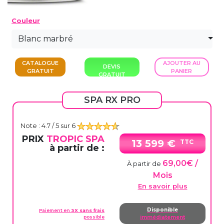
Couleur
Blanc marbré
CATALOGUE
AJOUTER AU
DEVIS
GRATUIT
PANIER
GRATUIT
SPA RX PRO
Note :
4.7
/ 5 sur
6
PRIX
TROPIC SPA
13 599 €
TTC
à partir de :
69,00€ /
À partir de
Mois
En savoir plus
Disponible
Paiement en
3X sans frais
possible
immédiatement