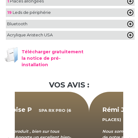
1
Places allongées
19
Leds de périphérie
Bluetooth
Acrylique Aristech USA
Télécharger gratuitement
la notice de pré-
installation
VOS AVIS :
Rémi Jouve
SPA RX PRO (6
PLACES)
Nous sommes entièrement satisfaits
de notre spa RX PRO. La qualité est