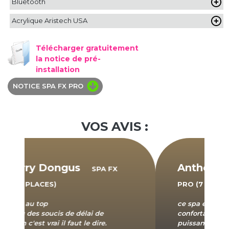
Bluetooth
Acrylique Aristech USA
Télécharger gratuitement
la notice de pré-
installation
NOTICE SPA FX PRO
VOS AVIS :
Anthony Valerin
SPA FX
PRO (7 PLACES)
ce spa est vraiment grand et
confortable la seul chose un peu
Previous
Nex
puissant mais sans regret je le conseil