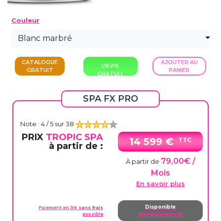
Couleur
Blanc marbré
CATALOGUE
AJOUTER AU
DEVIS
GRATUIT
PANIER
GRATUIT
SPA FX PRO
Note :
4
/ 5 sur
38
PRIX
TROPIC SPA
14 599 €
TTC
à partir de :
79,00€ /
À partir de
Mois
En savoir plus
Disponible
Paiement en
3X sans frais
possible
immédiatement