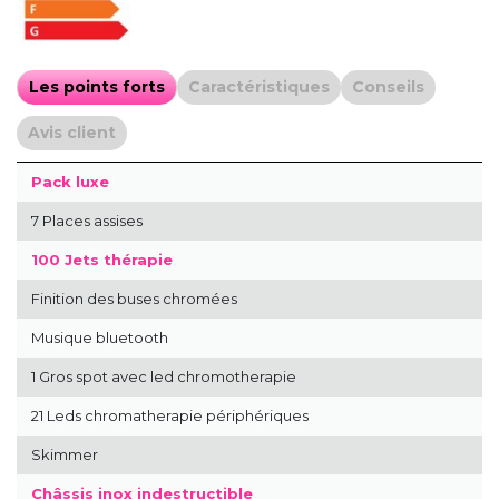
Pack luxe
7 Places assises
100 Jets thérapie
Finition des buses chromées
Musique bluetooth
1 Gros spot avec led chromotherapie
21 Leds chromatherapie périphériques
Skimmer
Châssis inox indestructible
Coque en acrylique Aristech USA - aristechacrylics.com
Finition luxe Pvc couleur chocolat
Pompes à eau : 3 (2 de pression et 1 de filtration)
Spa avec numéro de série car chaque modèle est unique