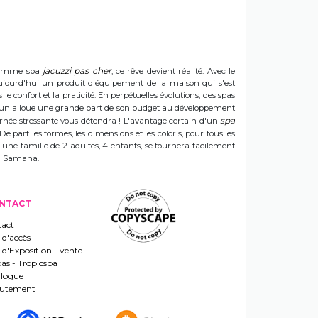
jacuzzi pas cher
e gamme spa
, ce rêve devient réalité. Avec le
t aujourd'hui un produit d'équipement de la maison qui s'est
e confort et la praticité. En perpétuelles évolutions, des spas
 Sun alloue une grande part de son budget au développement
spa
ournée stressante vous détendra ! L'avantage certain d'un
 De part les formes, les dimensions et les coloris, pour tous les
e une famille de 2 adultes, 4 enfants, se tournera facilement
 un Samana.
NTACT
act
 d'accès
s d'Exposition - vente
pas - Tropicspa
logue
rutement