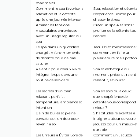
maximales
Comment le spa favorise la
Spa, relaxation et détente
relaxation et la détente
l’expérience ultime pour
après une journée intense
chasser le stress
Apaiser les tensions
Créer un spa 4 saisons :
musculaires chroniques
profiter de la détente tou
avec un usage régulier du
l’année
spa
Le spa dans un quotidien
Jacuzzi et minimalisme 
chargé : micro-moments
comment en faire un
de détente pour ne pas
plaisir épuré mais profo
saturer
Ralentir pour mieux vivre :
Spa et esthétique du
intégrer le spa dans une
moment présent : ralenti
routine de self-care
ressentir, savourer
Les secrets d’un bain
Spa en solo ou à deux :
relaxant parfait :
quelle expérience de
température, ambiance et
détente vous correspond 
intention
mieux ?
Bain de bulles et pleine
5 habitudes relaxantes à
conscience : un duo pour
intégrer autour de votre
revenir à soi
jacuzzi pour un mieux-ê
durable
Les Erreurs à Éviter Lors de
Comment un Jacuzzi