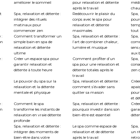
améliorer le sommeil
pour relaxation et détente
médi
après le travail
chau
t
Spa, relaxation et détente :
Redécouvrir le plaisir du
Spa, 
intégrer des rituels
corps avec le spa pour
pourq
matinaux pour
relaxation et détente
temp
commencer zen
maximales
tout
 :
Comment transformer un
Spa, relaxation et détente :
Spa, 
on
simple bain en spa de
l’art de combiner chaleur,
comm
relaxation et détente
lumière et musique
sens 
ultime
aux b
 :
Créer un espace spa pour
Comment profiter d’un
Spa, 
garantir relaxation et
spa pour une relaxation et
conse
détente à toute heure
détente totales après le
zen c
travail
Le pouvoir du spa sur la
Spa, relaxation et détente :
Crée
relaxation et la détente
comment s’évader sans
apai
mentale et physique
quitter sa maison
pour
et dé
 :
Comment le spa
Spa, relaxation et détente :
Créer
en
transforme les instants de
pourquoi investir dans son
garan
relaxation en vraie détente
bien-être est essentiel
déte
profonde
Spa, relaxation et détente :
Le spa comme espace de
Spa, 
intégrer des moments de
relaxation et de détente
un ri
bien-être dans votre
après le travail
retro