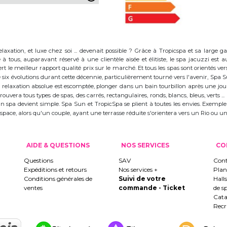
elaxation, et luxe chez soi ... devenait possible ? Grâce à Tropicspa et sa larg
à tous, auparavant réservé à une clientèle aisée et élitiste, le spa jacuzzi es
 le meilleur rapport qualité prix sur le marché. Et tous les spas sont orientés vers l
ix évolutions durant cette décennie, particulièrement tourné vers l'avenir, Spa
 la relaxation absolue est escomptée, plonger dans un bain tourbillon après une j
trouvera tous types de spas, des carrés, rectangulaires, ronds, blancs, bleus, verts ...
d'un spa devient simple. Spa Sun et TropicSpa se plient à toutes les envies. Exempl
 l'espace, alors qu'un couple, ayant une terrasse réduite s'orientera vers un Rio ou
AIDE & QUESTIONS
NOS SERVICES
CO
Questions
SAV
Cont
Expéditions et retours
Nos services +
Plan
Conditions générales de
Suivi de votre
Hall
ventes
commande - Ticket
de s
Cata
Rec