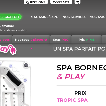
QUESTIONS
CONTACT
IS GRATUIT
MAGASINS/EXPO.
NOS SERVICES
VOS AVIS
Demande
de rendez-vous visio
 places
Nos spas
7 places et
Spas
PRO
Prix
MINIS
+
SPA BORNE
& PLAY
PRIX
TROPIC SPA