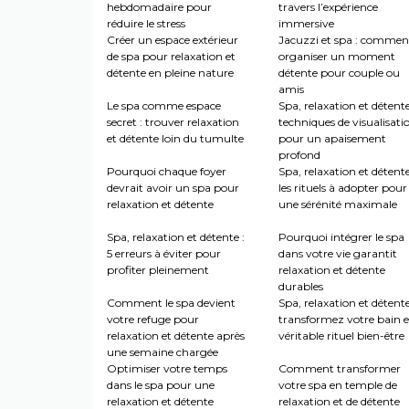
hebdomadaire pour
travers l’expérience
réduire le stress
immersive
Créer un espace extérieur
Jacuzzi et spa : commen
de spa pour relaxation et
organiser un moment
détente en pleine nature
détente pour couple ou
amis
Le spa comme espace
Spa, relaxation et détente
secret : trouver relaxation
techniques de visualisati
et détente loin du tumulte
pour un apaisement
profond
Pourquoi chaque foyer
Spa, relaxation et détente
devrait avoir un spa pour
les rituels à adopter pour
relaxation et détente
une sérénité maximale
Spa, relaxation et détente :
Pourquoi intégrer le spa
5 erreurs à éviter pour
dans votre vie garantit
profiter pleinement
relaxation et détente
durables
Comment le spa devient
Spa, relaxation et détente
votre refuge pour
transformez votre bain 
relaxation et détente après
véritable rituel bien-être
une semaine chargée
Optimiser votre temps
Comment transformer
dans le spa pour une
votre spa en temple de
relaxation et détente
relaxation et de détente