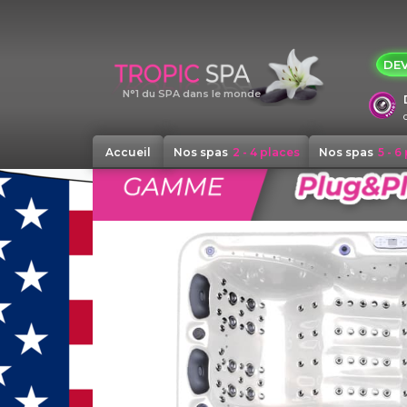
Panneau de gestion des cookies
DEV
N°1 du SPA dans le monde
Accueil
Nos spas
2 - 4 places
Nos spas
5 - 6