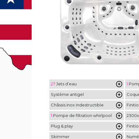
27
Jets d’eau
1
Pompe
Système antigel
Coque
Châssis inox indestructible
Finit
1
Pompe de filtration whirlpool
2300
Plug & play
Finiti
Skimmer
Numér