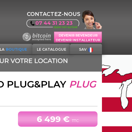
CONTACTEZ-NOUS
07 44 31 23 23
DEVENIR REVENDEUR
DEVENIR INSTALLATEUR
LA
BOUTIQUE
LE CATALOGUE
SAV
O PLUG&PLAY
PLUG
6 499 €
TTC