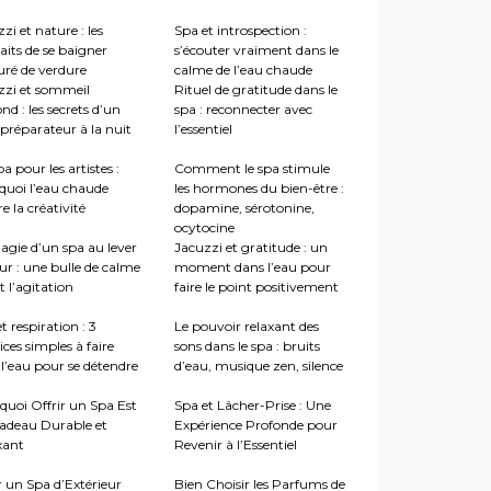
zi et nature : les
Spa et introspection :
aits de se baigner
s’écouter vraiment dans le
uré de verdure
calme de l’eau chaude
zzi et sommeil
Rituel de gratitude dans le
nd : les secrets d’un
spa : reconnecter avec
préparateur à la nuit
l’essentiel
a pour les artistes :
Comment le spa stimule
quoi l’eau chaude
les hormones du bien-être :
re la créativité
dopamine, sérotonine,
ocytocine
agie d’un spa au lever
Jacuzzi et gratitude : un
ur : une bulle de calme
moment dans l’eau pour
 l’agitation
faire le point positivement
t respiration : 3
Le pouvoir relaxant des
ices simples à faire
sons dans le spa : bruits
l’eau pour se détendre
d’eau, musique zen, silence
quoi Offrir un Spa Est
Spa et Lâcher-Prise : Une
adeau Durable et
Expérience Profonde pour
xant
Revenir à l’Essentiel
r un Spa d’Extérieur
Bien Choisir les Parfums de