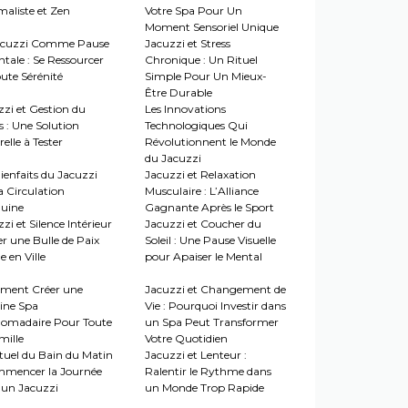
maliste et Zen
Votre Spa Pour Un
Moment Sensoriel Unique
acuzzi Comme Pause
Jacuzzi et Stress
tale : Se Ressourcer
Chronique : Un Rituel
ute Sérénité
Simple Pour Un Mieux-
Être Durable
zzi et Gestion du
Les Innovations
s : Une Solution
Technologiques Qui
elle à Tester
Révolutionnent le Monde
du Jacuzzi
ienfaits du Jacuzzi
Jacuzzi et Relaxation
a Circulation
Musculaire : L’Alliance
uine
Gagnante Après le Sport
zi et Silence Intérieur
Jacuzzi et Coucher du
er une Bulle de Paix
Soleil : Une Pause Visuelle
 en Ville
pour Apaiser le Mental
ent Créer une
Jacuzzi et Changement de
ine Spa
Vie : Pourquoi Investir dans
omadaire Pour Toute
un Spa Peut Transformer
mille
Votre Quotidien
ituel du Bain du Matin
Jacuzzi et Lenteur :
mmencer la Journée
Ralentir le Rythme dans
 un Jacuzzi
un Monde Trop Rapide