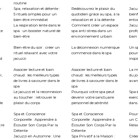
routine
 :
Spa, relaxation et détente :
Redécouvrez le plaisir du
Jacuz
5 rituels simples pour un
quotidien grâce au spa, à la
bienf
bien-être immédiat
relaxation et à la détente
ento
La respiration lente dans le
Comment créer un espace
Jacu
te
spa : un booster naturel de
spa anti-stress dans un
profo
bien-être
environnement urbain
bain 
:
Bien-être du soir : créer un
La déconnexion numérique
Un sp
rituel relaxant avec votre
commence dans le spa
pour
nd
jacuzzi
inspi
Associer lecture et bain
Associer lecture et bain
La m
r,
chaud : les meilleurs types
chaud : les meilleurs types
du jo
de livres à savourer dans le
de livres à savourer dans le
avant
spa
spa
Le jacuzzi et la reconnexion
Pourquoi votre spa peut
Spa e
au toucher : retrouver le
devenir votre sanctuaire
exerc
le
plaisir du corps
personnel de sérénité
dans 
Spa et Conscience
Spa et Conscience
Pour
Corporelle : Apprendre à
Corporelle : Apprendre à
un C
tre
Écouter Son Corps Par la
Écouter Son Corps Par la
Rela
Détente
Détente
Jacuzzi en Automne : Une
Spa Privatif à la Maison :
Crée