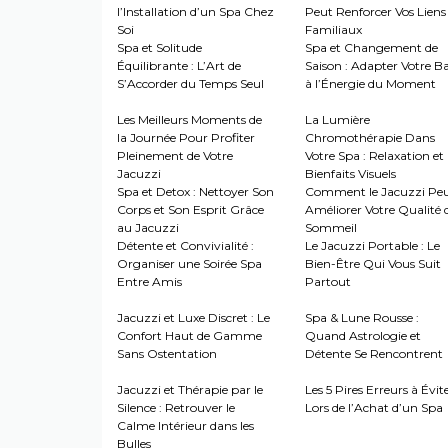
l’Installation d’un Spa Chez
Peut Renforcer Vos Liens
Soi
Familiaux
Spa et Solitude
Spa et Changement de
Équilibrante : L’Art de
Saison : Adapter Votre B
S’Accorder du Temps Seul
à l’Énergie du Moment
Les Meilleurs Moments de
La Lumière
la Journée Pour Profiter
Chromothérapie Dans
Pleinement de Votre
Votre Spa : Relaxation et
Jacuzzi
Bienfaits Visuels
Spa et Detox : Nettoyer Son
Comment le Jacuzzi Pe
Corps et Son Esprit Grâce
Améliorer Votre Qualité 
au Jacuzzi
Sommeil
Détente et Convivialité :
Le Jacuzzi Portable : Le
Organiser une Soirée Spa
Bien-Être Qui Vous Suit
Entre Amis
Partout
Jacuzzi et Luxe Discret : Le
Spa & Lune Rousse :
Confort Haut de Gamme
Quand Astrologie et
Sans Ostentation
Détente Se Rencontrent
Jacuzzi et Thérapie par le
Les 5 Pires Erreurs à Évit
Silence : Retrouver le
Lors de l’Achat d’un Spa
Calme Intérieur dans les
Bulles