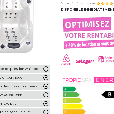
Note :
4.5
/ 5 sur
2 avis
DISPONIBLE IMMÉDIATEMEN
 de pression whirlpool
 en acrylique
ion des buses chromées
x2400x980mm
on luxe pvc
o de série unique