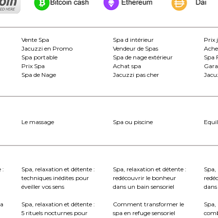
Vente Spa
Spa d intérieur
Prix 
Jacuzzi en Promo
Vendeur de Spas
Ache
Spa portable
Spa de nage extérieur
Spa 
Prix Spa
Achat spa
Gara
Spa de Nage
Jacuzzi pas cher
Jacuz
Le massage
Spa ou piscine
Equil
 :
Spa, relaxation et détente :
Spa, relaxation et détente :
Spa, 
techniques inédites pour
redécouvrir le bonheur
redé
éveiller vos sens
dans un bain sensoriel
dans 
la
Spa, relaxation et détente :
Comment transformer le
Spa, 
5 rituels nocturnes pour
spa en refuge sensoriel
comb