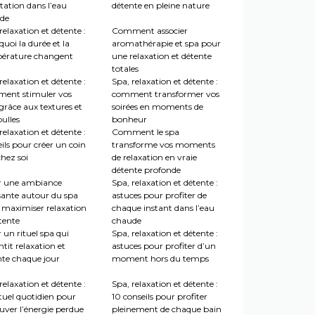
tation dans l’eau
détente en pleine nature
de
relaxation et détente :
Comment associer
uoi la durée et la
aromathérapie et spa pour
érature changent
une relaxation et détente
totales
relaxation et détente :
Spa, relaxation et détente :
ent stimuler vos
comment transformer vos
grâce aux textures et
soirées en moments de
ulles
bonheur
relaxation et détente :
Comment le spa
ils pour créer un coin
transforme vos moments
hez soi
de relaxation en vraie
détente profonde
r une ambiance
Spa, relaxation et détente :
sante autour du spa
astuces pour profiter de
 maximiser relaxation
chaque instant dans l’eau
tente
chaude
 un rituel spa qui
Spa, relaxation et détente :
tit relaxation et
astuces pour profiter d’un
nte chaque jour
moment hors du temps
relaxation et détente :
Spa, relaxation et détente :
tuel quotidien pour
10 conseils pour profiter
uver l’énergie perdue
pleinement de chaque bain