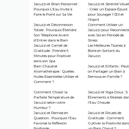
Jacuzzi et Bilan Personnel :
Jacuzzi et Sérénité Visuel
Pourquoi L’Eau Invite à
: Créer un Espace Épuré
Faire le Point sur Sa Vie
pour Soulager l’Œil et
l’Esprit
Jacuzzi et Déconnexion
Comment Utiliser un
Totale : Pourquoi Éteindre
Jacuzzi pour Reconnect
Son Téléphone Avant
avec Soi en Période de
d’Entrer dans le Bain
Stress
Jacuzzi et Carnet de
Les Meilleures Tisanes à
Gratitude : Prendre 5
Boire en Sortant du
Minutes pour Positiver
Jacuzzi
dans son Spa
Bain Chaud et
Jacuzzi et Enfants : Peut
Aromathérapie : Quelles
on Partager un Bain à
Huiles Essentielles Utiliser et
Remous en Famille ?
Comment ?
Comment Choisir la
Jacuzzi et Yoga Doux : 5
Parfaite Température de
Étirements à Réaliser da
Jacuzzi selon votre
l’Eau Chaude
Humeur ?
Jacuzzi et Remise en
Jacuzzi et Rituels de
Question : Pourquoi l’Eau
Gratitude : Comment
Favorise la Réflexion
Cultiver la Positivité dan
Profonde
un Bain Chaud ?