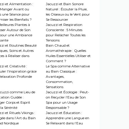
zi et Alimentation :
Jacuzzi et Bain Sonore
Manger Avant ou
Naturel : Écouter la Pluie,
s une Séance pour
les Oiseaux ou le Vent pour
iser les Bienfaits ?
Se Ressourcer
eilleures Plantes à
Jacuzzi et Respiration
oser Autour de Son
Consciente : 5 Minutes
pour une Ambiance
pour Relâcher Toutes les
sante
Tensions
zzi et Routines Beauté
Bain Chaud et
ques, Soins et Autres
Aromathérapie : Quelles
es à Réaliser dans
Huiles Essentielles Utiliser et
Comment ?
zi et Créativité :
Le Spa comme Alternative
ler l’Inspiration grâce
au Bain Classique :
 Relaxation Profonde
Avantages,
Consommation,
Sensations
acuzzi comme Lieu de
Jacuzzi et Écologie : Peut-
tation Guidée :
on Recycler l’Eau de Son
ger Corps et Esprit
Spa pour un Usage
la Sérénité
Responsable ?
zi et Rituels Vikings :
Jacuzzi et Éducation :
gée dans l’Art du Bain
Apprendre une Langue en
d Nordique
Se Relaxant dans l’Eau