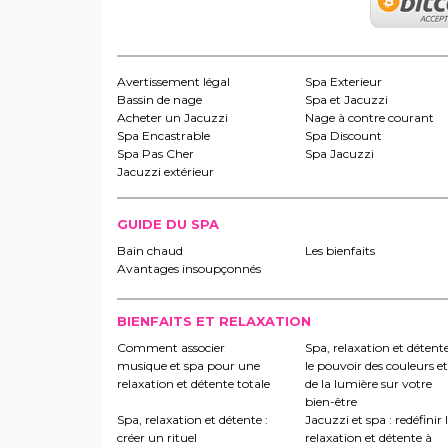
Avertissement légal
Spa Exterieur
Bassin de nage
Spa et Jacuzzi
Acheter un Jacuzzi
Nage à contre courant
Spa Encastrable
Spa Discount
Spa Pas Cher
Spa Jacuzzi
Jacuzzi extérieur
GUIDE DU SPA
Bain chaud
Les bienfaits
Avantages insoupçonnés
BIENFAITS ET RELAXATION
Comment associer
Spa, relaxation et détente
musique et spa pour une
le pouvoir des couleurs et
relaxation et détente totale
de la lumière sur votre
bien-être
Spa, relaxation et détente :
Jacuzzi et spa : redéfinir 
créer un rituel
relaxation et détente à