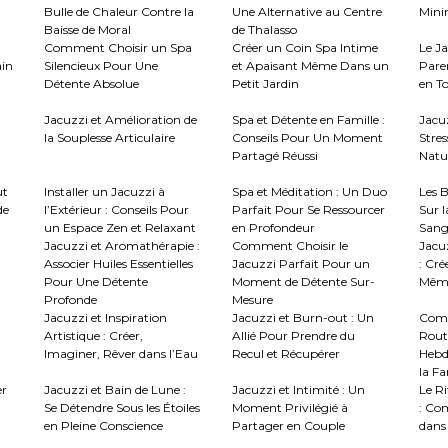
Bulle de Chaleur Contre la
Une Alternative au Centre
Mini
Baisse de Moral
de Thalasso
Comment Choisir un Spa
Créer un Coin Spa Intime
Le J
ain
Silencieux Pour Une
et Apaisant Même Dans un
Paren
Détente Absolue
Petit Jardin
en To
Jacuzzi et Amélioration de
Spa et Détente en Famille :
Jacu
la Souplesse Articulaire
Conseils Pour Un Moment
Stres
Partagé Réussi
Natur
ut
Installer un Jacuzzi à
Spa et Méditation : Un Duo
Les B
de
l’Extérieur : Conseils Pour
Parfait Pour Se Ressourcer
Sur l
un Espace Zen et Relaxant
en Profondeur
Sang
Jacuzzi et Aromathérapie :
Comment Choisir le
Jacuz
Associer Huiles Essentielles
Jacuzzi Parfait Pour un
: Cré
Pour Une Détente
Moment de Détente Sur-
Même
Profonde
Mesure
Jacuzzi et Inspiration
Jacuzzi et Burn-out : Un
Comm
Artistique : Créer,
Allié Pour Prendre du
Rout
Imaginer, Rêver dans l’Eau
Recul et Récupérer
Hebd
la Fa
er
Jacuzzi et Bain de Lune :
Jacuzzi et Intimité : Un
Le R
Se Détendre Sous les Étoiles
Moment Privilégié à
: Co
en Pleine Conscience
Partager en Couple
dans