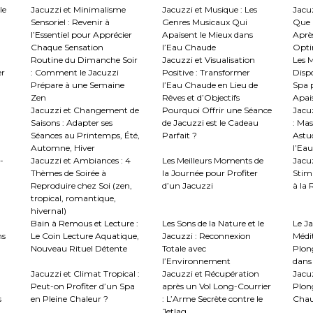
le
Jacuzzi et Minimalisme
Jacuzzi et Musique : Les
Jacuz
Sensoriel : Revenir à
Genres Musicaux Qui
Que 
l’Essentiel pour Apprécier
Apaisent le Mieux dans
Aprè
Chaque Sensation
l’Eau Chaude
Optim
Routine du Dimanche Soir
Jacuzzi et Visualisation
Les M
er
: Comment le Jacuzzi
Positive : Transformer
Disp
Prépare à une Semaine
l’Eau Chaude en Lieu de
Spa 
Zen
Rêves et d’Objectifs
Apai
Jacuzzi et Changement de
Pourquoi Offrir une Séance
Jacu
Saisons : Adapter ses
de Jacuzzi est le Cadeau
: Mas
Séances au Printemps, Été,
Parfait ?
Astuc
Automne, Hiver
l’Eau
-
Jacuzzi et Ambiances : 4
Les Meilleurs Moments de
Jacuz
Thèmes de Soirée à
la Journée pour Profiter
Stimu
Reproduire chez Soi (zen,
d’un Jacuzzi
à la
tropical, romantique,
hivernal)
Bain à Remous et Lecture :
Les Sons de la Nature et le
Le J
ns
Le Coin Lecture Aquatique,
Jacuzzi : Reconnexion
Médi
Nouveau Rituel Détente
Totale avec
Plon
l’Environnement
dans 
Jacuzzi et Climat Tropical :
Jacuzzi et Récupération
Jacuz
Peut-on Profiter d’un Spa
après un Vol Long-Courrier
Plon
s
en Pleine Chaleur ?
: L’Arme Secrète contre le
Chau
Jetlag