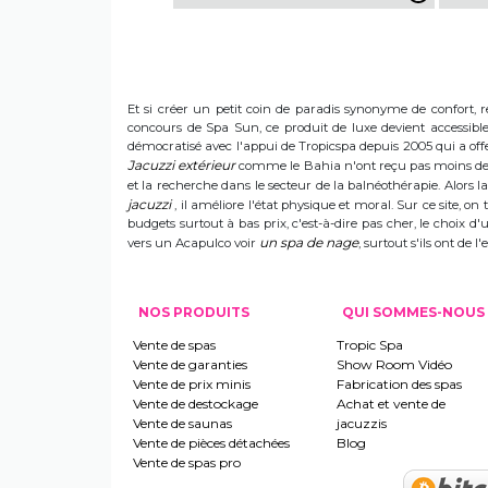
Et si créer un petit coin de paradis synonyme de confort, r
concours de Spa Sun, ce produit de luxe devient accessible 
démocratisé avec l'appui de Tropicspa depuis 2005 qui a offert
Jacuzzi extérieur
comme le Bahia n'ont reçu pas moins de s
et la recherche dans le secteur de la balnéothérapie. Alors
jacuzzi
, il améliore l'état physique et moral. Sur ce site, on 
budgets surtout à bas prix, c'est-à-dire pas cher, le choix 
un spa de nage
vers un Acapulco voir
, surtout s'ils ont de
NOS PRODUITS
QUI SOMMES-NOUS
Vente de spas
Tropic Spa
Vente de garanties
Show Room Vidéo
Vente de prix minis
Fabrication des spas
Vente de destockage
Achat et vente de
Vente de saunas
jacuzzis
Vente de pièces détachées
Blog
Vente de spas pro