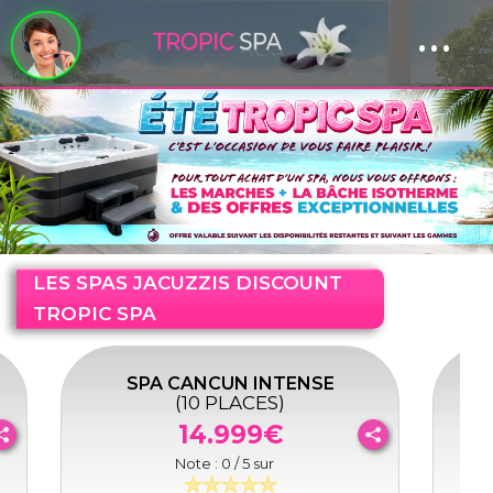
...
Panneau de gestion des cookies
LES SPAS JACUZZIS DISCOUNT
TROPIC SPA
SPA CANCUN INTENSE
(10 PLACES)
14.999€
Note :
0
/ 5 sur