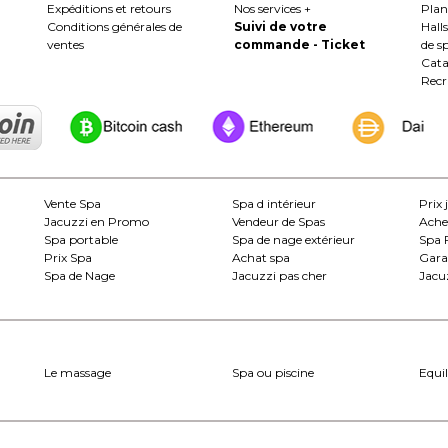
Expéditions et retours
Nos services +
Plan
Conditions générales de
Suivi de votre
Hall
ventes
commande - Ticket
de s
Cata
Rec
Vente Spa
Spa d intérieur
Prix 
Jacuzzi en Promo
Vendeur de Spas
Ache
Spa portable
Spa de nage extérieur
Spa 
Prix Spa
Achat spa
Gara
Spa de Nage
Jacuzzi pas cher
Jacuz
Le massage
Spa ou piscine
Equil