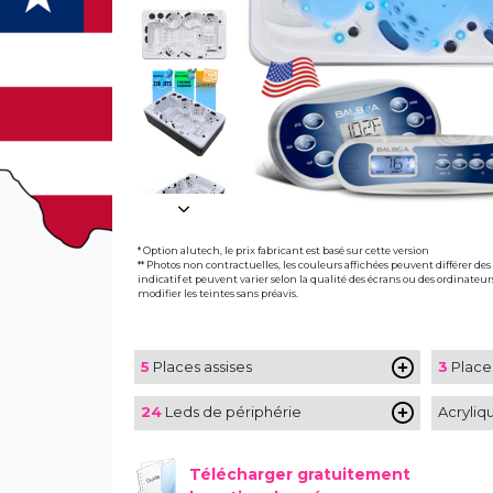
* Option alutech, le prix fabricant est basé sur cette version
** Photos non contractuelles, les couleurs affichées peuvent différer des f
indicatif et peuvent varier selon la qualité des écrans ou des ordinateur
modifier les teintes sans préavis.
5
Places assises
3
Place
24
Leds de périphérie
Acryliq
Télécharger gratuitement