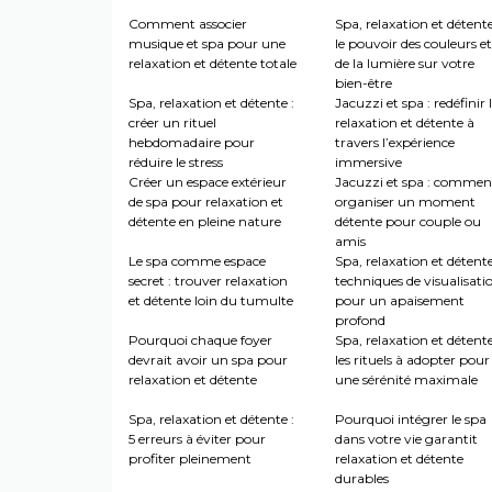
Comment associer
Spa, relaxation et détente
musique et spa pour une
le pouvoir des couleurs et
relaxation et détente totale
de la lumière sur votre
bien-être
Spa, relaxation et détente :
Jacuzzi et spa : redéfinir 
créer un rituel
relaxation et détente à
hebdomadaire pour
travers l’expérience
réduire le stress
immersive
Créer un espace extérieur
Jacuzzi et spa : commen
de spa pour relaxation et
organiser un moment
détente en pleine nature
détente pour couple ou
amis
Le spa comme espace
Spa, relaxation et détente
secret : trouver relaxation
techniques de visualisati
et détente loin du tumulte
pour un apaisement
profond
Pourquoi chaque foyer
Spa, relaxation et détente
devrait avoir un spa pour
les rituels à adopter pour
relaxation et détente
une sérénité maximale
Spa, relaxation et détente :
Pourquoi intégrer le spa
5 erreurs à éviter pour
dans votre vie garantit
profiter pleinement
relaxation et détente
durables