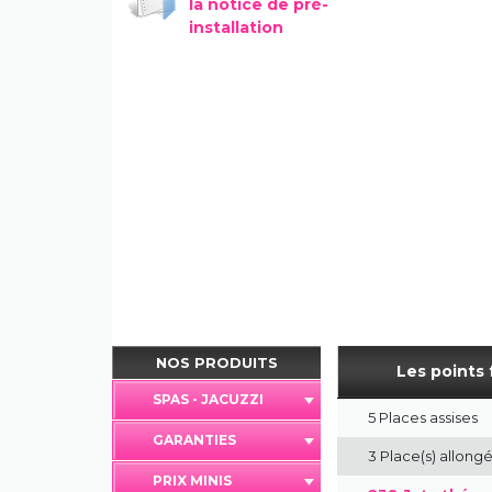
la notice de pré-
installation
NOS PRODUITS
Les points 
SPAS - JACUZZI
5 Places assises
GARANTIES
3 Place(s) allongé
PRIX MINIS