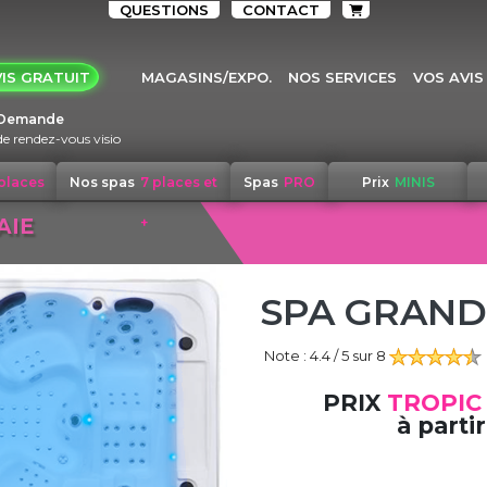
QUESTIONS
CONTACT
IS GRATUIT
MAGASINS/EXPO.
NOS SERVICES
VOS AVIS
Demande
de rendez-vous visio
 places
Nos spas
7 places et
Spas
PRO
Prix
MINIS
AIE
+
SPA GRAND
Note :
4.4
/ 5 sur
8
PRIX
TROPIC
à partir