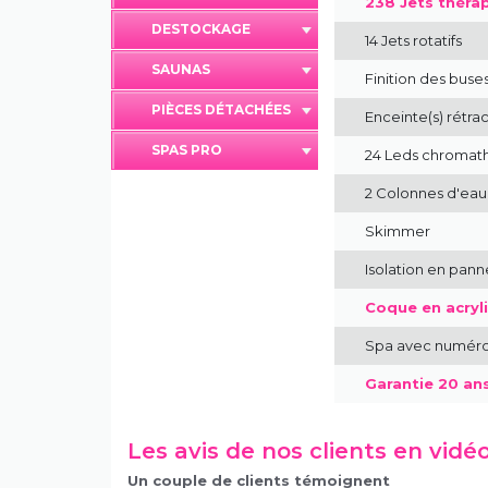
238 Jets théra
DESTOCKAGE
14 Jets rotatifs
SAUNAS
Finition des bus
PIÈCES DÉTACHÉES
Enceinte(s) rétra
SPAS PRO
24 Leds chromath
2 Colonnes d'eau
Skimmer
Isolation en pan
Coque en acryli
Spa avec numéro 
Garantie 20 an
Les avis de nos clients en vidé
Un couple de clients témoignent