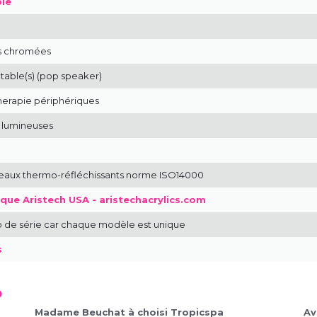
pie
es chromées
ctable(s) (pop speaker)
erapie périphériques
 lumineuses
neaux thermo-réfléchissants norme ISO14000
que Aristech USA - aristechacrylics.com
de série car chaque modèle est unique
s
o
Madame Beuchat à choisi Tropicspa
Av