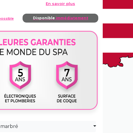
En savoir plus
Disponible
immédiatement
ossible
 marbré