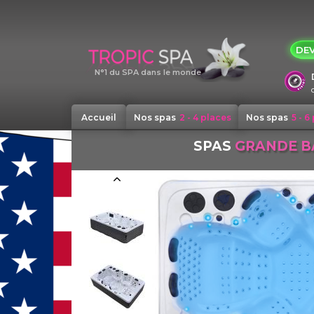
Panneau de gestion des cookies
DEV
N°1 du SPA dans le monde
Accueil
Nos spas
2 - 4 places
Nos spas
5 - 6
SPAS
GRANDE B