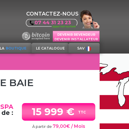
CONTACTEZ-NOUS
07 44 31 23 23
DEVENIR REVENDEUR
DEVENIR INSTALLATEUR
LA
BOUTIQUE
LE CATALOGUE
SAV
E BAIE
 SPA
15 999 €
 de :
TTC
79,00€ / Mois
À partir de