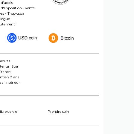
 d'accès
s d'Exposition - vente
pas - Tropicspa
logue
rutement
jacuzzi
ter un Spa
France
ntie 20 ans
zi intérieur
ibre de vie
Prendre soin