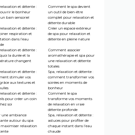
relaxation et détente :
Comment le spa devient
couvrir le bonheur
un outil de bien-être
un bain sensoriel
complet pour relaxation et
détente durable
relaxation et détente :
Créer un espace extérieur
iner respiration et
de spa pour relaxation et
tation dans l’eau
détente en pleine nature
de
relaxation et détente :
Comment associer
uoi la durée et la
aromathérapie et spa pour
érature changent
une relaxation et détente
totales
relaxation et détente :
Spa, relaxation et détente :
ent stimuler vos
comment transformer vos
grâce aux textures et
soirées en moments de
ulles
bonheur
relaxation et détente :
Comment le spa
ils pour créer un coin
transforme vos moments
hez soi
de relaxation en vraie
détente profonde
r une ambiance
Spa, relaxation et détente :
sante autour du spa
astuces pour profiter de
 maximiser relaxation
chaque instant dans l’eau
tente
chaude