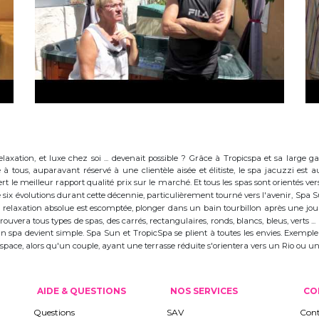
elaxation, et luxe chez soi ... devenait possible ? Grâce à Tropicspa et sa larg
à tous, auparavant réservé à une clientèle aisée et élitiste, le spa jacuzzi es
 le meilleur rapport qualité prix sur le marché. Et tous les spas sont orientés vers l
ix évolutions durant cette décennie, particulièrement tourné vers l'avenir, Spa
 la relaxation absolue est escomptée, plonger dans un bain tourbillon après une j
trouvera tous types de spas, des carrés, rectangulaires, ronds, blancs, bleus, verts ...
d'un spa devient simple. Spa Sun et TropicSpa se plient à toutes les envies. Exempl
 l'espace, alors qu'un couple, ayant une terrasse réduite s'orientera vers un Rio ou
AIDE & QUESTIONS
NOS SERVICES
CO
Questions
SAV
Cont