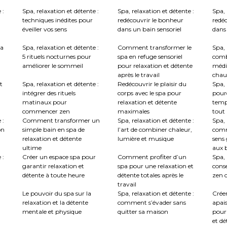
 :
Spa, relaxation et détente :
Spa, relaxation et détente :
Spa, 
techniques inédites pour
redécouvrir le bonheur
redé
éveiller vos sens
dans un bain sensoriel
dans 
la
Spa, relaxation et détente :
Comment transformer le
Spa, 
5 rituels nocturnes pour
spa en refuge sensoriel
comb
améliorer le sommeil
pour relaxation et détente
médi
après le travail
chau
t
Spa, relaxation et détente :
Redécouvrir le plaisir du
Spa, 
intégrer des rituels
corps avec le spa pour
pourq
matinaux pour
relaxation et détente
temp
commencer zen
maximales
tout
 :
Comment transformer un
Spa, relaxation et détente :
Spa, 
on
simple bain en spa de
l’art de combiner chaleur,
comm
relaxation et détente
lumière et musique
sens 
ultime
aux b
 :
Créer un espace spa pour
Comment profiter d’un
Spa, 
garantir relaxation et
spa pour une relaxation et
conse
détente à toute heure
détente totales après le
zen c
travail
Le pouvoir du spa sur la
Spa, relaxation et détente :
Crée
relaxation et la détente
comment s’évader sans
apai
mentale et physique
quitter sa maison
pour
et dé