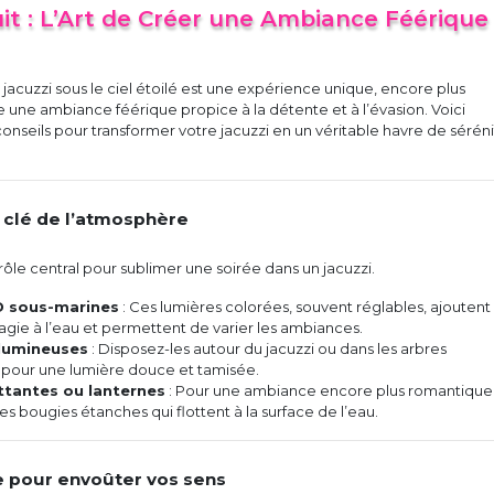
it : L’Art de Créer une Ambiance Féérique
jacuzzi sous le ciel étoilé est une expérience unique, encore plus
e une ambiance féérique propice à la détente et à l’évasion. Voici
onseils pour transformer votre jacuzzi en un véritable havre de sérén
e, clé de l’atmosphère
rôle central pour sublimer une soirée dans un jacuzzi.
 sous-marines
: Ces lumières colorées, souvent réglables, ajoutent
gie à l’eau et permettent de varier les ambiances.
 lumineuses
: Disposez-les autour du jacuzzi ou dans les arbres
 pour une lumière douce et tamisée.
ttantes ou lanternes
: Pour une ambiance encore plus romantique
s bougies étanches qui flottent à la surface de l’eau.
e pour envoûter vos sens