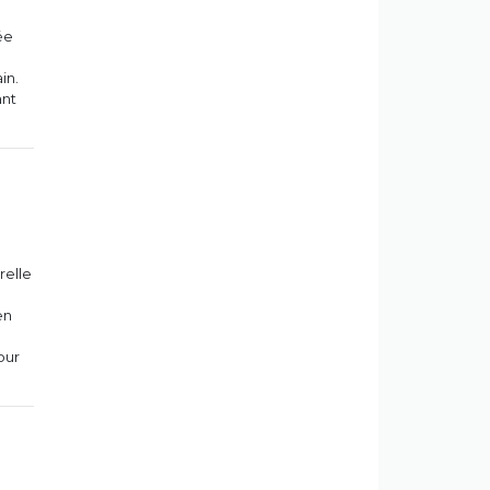
ée
in.
ant
relle
en
pour