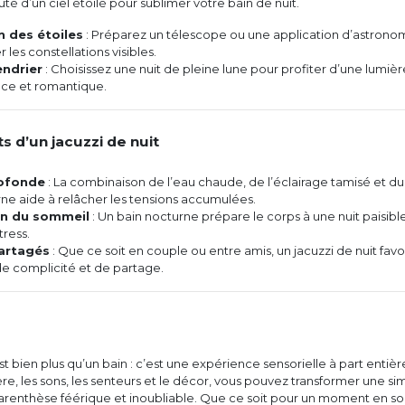
té d’un ciel étoilé pour sublimer votre bain de nuit.
 des étoiles
: Préparez un télescope ou une application d’astrono
r les constellations visibles.
endrier
: Choisissez une nuit de pleine lune pour profiter d’une lumièr
uce et romantique.
ts d’un jacuzzi de nuit
ofonde
: La combinaison de l’eau chaude, de l’éclairage tamisé et du
ne aide à relâcher les tensions accumulées.
on du sommeil
: Un bain nocturne prépare le corps à une nuit paisibl
tress.
artagés
: Que ce soit en couple ou entre amis, un jacuzzi de nuit favo
de complicité et de partage.
st bien plus qu’un bain : c’est une expérience sensorielle à part entièr
ère, les sons, les senteurs et le décor, vous pouvez transformer une si
renthèse féérique et inoubliable. Que ce soit pour un moment en so