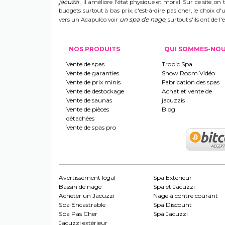
jacuzzi
, il améliore l'état physique et moral. Sur ce site, on 
budgets surtout à bas prix, c'est-à-dire pas cher, le choix 
un spa de nage
vers un Acapulco voir
, surtout s'ils ont de
NOS PRODUITS
QUI SOMMES-NO
Vente de spas
Tropic Spa
Vente de garanties
Show Room Vidéo
Vente de prix minis
Fabrication des spas
Vente de destockage
Achat et vente de
Vente de saunas
jacuzzis
Vente de pièces
Blog
détachées
Vente de spas pro
Avertissement légal
Spa Exterieur
Bassin de nage
Spa et Jacuzzi
Acheter un Jacuzzi
Nage à contre courant
Spa Encastrable
Spa Discount
Spa Pas Cher
Spa Jacuzzi
Jacuzzi extérieur