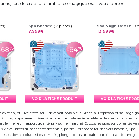
 amis, l’art de créer une ambiance magique est à votre portée.
ces)
Spa Borneo
( 7 places )
Spa Nage Ocean
(9 
7.999€
13.999€
%
%
-68
-64
ODUIT
VOIR LA FICHE PRODUIT
VOIR LA FICHE PRO
elaxation, et luxe chez soi ... devenait possible ? Grâce à Tropicspa et sa larg
à tous, auparavant réservé à une clientèle aisée et élitiste, le spa jacuzzi es
 le meilleur rapport qualité prix sur le marché. Et tous les spas sont orientés vers l
ix évolutions durant cette décennie, particulièrement tourné vers l'avenir, Spa
 la relaxation absolue est escomptée, plonger dans un bain tourbillon après une j