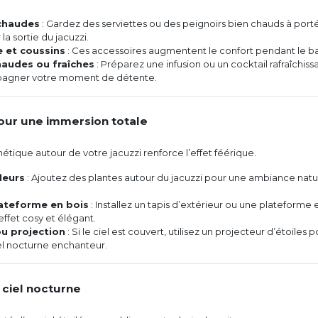
 chaudes
: Gardez des serviettes ou des peignoirs bien chauds à port
la sortie du jacuzzi.
 et coussins
: Ces accessoires augmentent le confort pendant le ba
haudes ou fraîches
: Préparez une infusion ou un cocktail rafraîchiss
agner votre moment de détente.
pour une immersion totale
étique autour de votre jacuzzi renforce l’effet féérique.
leurs
: Ajoutez des plantes autour du jacuzzi pour une ambiance natu
ateforme en bois
: Installez un tapis d’extérieur ou une plateforme 
effet cosy et élégant.
ou projection
: Si le ciel est couvert, utilisez un projecteur d’étoiles 
el nocturne enchanteur.
u ciel nocturne