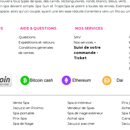
trouvera tous types de spas, des carrés, rectangulaires, ronds, blancs, bleus, verts ...
d'un spa devient simple. Spa Sun et TropicSpa se plient à toutes les envies. Exempl
 l'espace, alors qu'un couple, ayant une terrasse réduite s'orientera vers un Rio ou
US
AIDE & QUESTIONS
NOS SERVICES
Questions
SAV
Expéditions et retours
Nos services +
Conditions générales
Suivi de votre
de ventes
commande -
Ticket
Vente Spa
Spa d intérieur
Prix 
Jacuzzi en Promo
Vendeur de Spas
Ache
Spa portable
Spa de nage extérieur
Spa 
Prix Spa
Achat spa
Gara
Spa de Nage
Jacuzzi pas cher
Jacuz