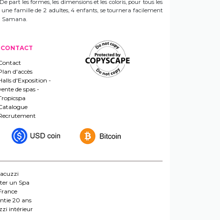
 De part les formes, les dimensions et les coloris, pour tous les
e une famille de 2 adultes, 4 enfants, se tournera facilement
 un Samana.
CONTACT
Contact
Plan d'accès
Halls d'Exposition -
vente de spas -
Tropicspa
Catalogue
Recrutement
jacuzzi
ter un Spa
France
ntie 20 ans
zi intérieur