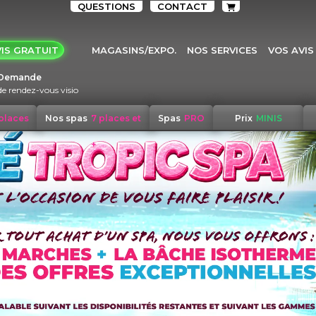
QUESTIONS
CONTACT
IS GRATUIT
MAGASINS/EXPO.
NOS SERVICES
VOS AVIS
Demande
de rendez-vous visio
 places
Nos spas
7 places et
Spas
PRO
Prix
MINIS
+