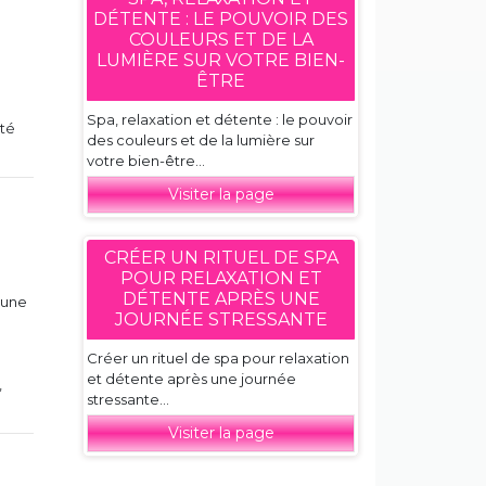
DÉTENTE : LE POUVOIR DES
COULEURS ET DE LA
LUMIÈRE SUR VOTRE BIEN-
ÊTRE
Spa, relaxation et détente : le pouvoir
ité
des couleurs et de la lumière sur
votre bien-être...
Visiter la page
CRÉER UN RITUEL DE SPA
POUR RELAXATION ET
DÉTENTE APRÈS UNE
 une
JOURNÉE STRESSANTE
Créer un rituel de spa pour relaxation
et détente après une journée
,
stressante...
Visiter la page