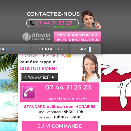
CONTACTEZ-NOUS
07 44 31 23 23
DEVENIR REVENDEUR
DEVENIR INSTALLATEUR
LA
BOUTIQUE
LE CATALOGUE
SAV
CONTACTEZ NOUS
Pour être rappelé
GRATUITEMENT
Cliquez
ici
07 44 31 23 23
Appels non-surtaxés
STANDARD et Show-room HORAIRES
Lundi-vendredi :
9h30 - 19h
Samedi :
10h00 - 15h00
SUIVI
COMMANDE