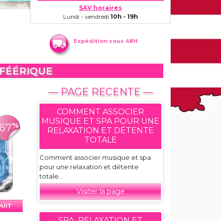
SAV horaires
Lundi - vendredi
10h - 19h
Expédition sous 48H
 FÉÉRIQUE
— PAGE RECENTE —
COMMENT ASSOCIER
MUSIQUE ET SPA POUR UNE
%
-67
RELAXATION ET DÉTENTE
TOTALE
Comment associer musique et spa
pour une relaxation et détente
totale...
Visiter la page
DUIT
SPA, RELAXATION ET