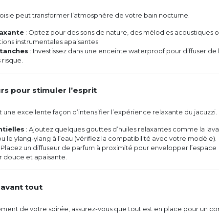
hoisie peut transformer l’atmosphère de votre bain nocturne.
laxante
: Optez pour des sons de nature, des mélodies acoustiques 
ions instrumentales apaisantes.
étanches
: Investissez dans une enceinte waterproof pour diffuser de 
 risque.
rs pour stimuler l’esprit
 une excellente façon d’intensifier l’expérience relaxante du jacuzzi.
tielles
: Ajoutez quelques gouttes d’huiles relaxantes comme la lav
ou le ylang-ylang à l’eau (vérifiez la compatibilité avec votre modèle).
 Placez un diffuseur de parfum à proximité pour envelopper l’espace
r douce et apaisante.
 avant tout
ement de votre soirée, assurez-vous que tout est en place pour un co