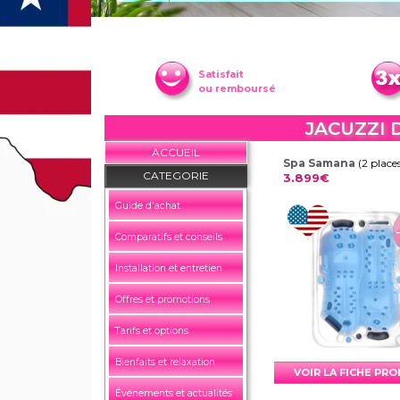
Satisfait
ou remboursé
JACUZZI 
ACCUEIL
Spa Samana
(2 place
CATEGORIE
3.899€
Guide d'achat
Comparatifs et conseils
Installation et entretien
Offres et promotions
Tarifs et options
Bienfaits et relaxation
VOIR LA FICHE PR
Événements et actualités