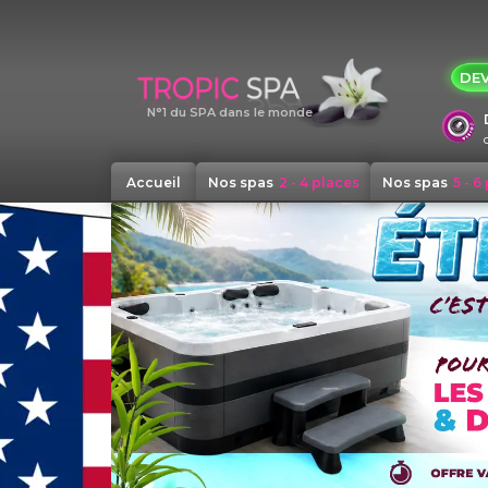
Panneau de gestion des cookies
DEV
N°1 du SPA dans le monde
Accueil
Nos spas
2 - 4 places
Nos spas
5 - 6