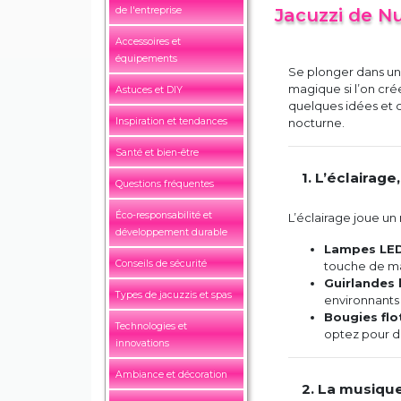
de l'entreprise
Jacuzzi de Nu
Accessoires et
équipements
Se plonger dans un 
magique si l’on cré
Astuces et DIY
quelques idées et c
Inspiration et tendances
nocturne.
Santé et bien-être
1. L’éclairag
Questions fréquentes
Éco-responsabilité et
L’éclairage joue un 
développement durable
Lampes LED
Conseils de sécurité
touche de ma
Guirlandes
Types de jacuzzis et spas
environnants
Bougies flo
Technologies et
optez pour de
innovations
Ambiance et décoration
2. La musiqu