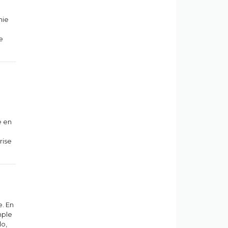
mie
e
e en
rise
e. En
mple
lo,