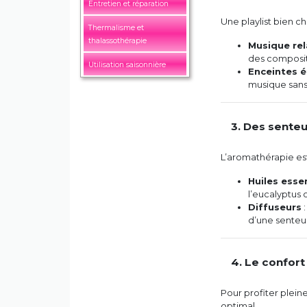
Entretien et réparation
Une playlist bien c
Thermalisme et
thalassothérapie
Musique re
des composit
Utilisation saisonnière
Enceintes 
musique sans
3. Des senteu
L’aromathérapie est
Huiles essen
l’eucalyptus 
Diffuseurs
:
d’une senteu
4. Le confort
Pour profiter plein
optimal.