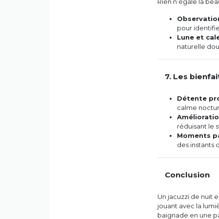
Rien n’égale la beau
Observation
pour identifie
Lune et cal
naturelle do
7. Les bienfai
Détente pr
calme noctur
Améliorati
réduisant le s
Moments p
des instants 
Conclusion
Un jacuzzi de nuit e
jouant avec la lumi
baignade en une pa