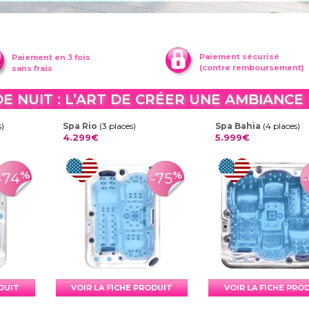
Paiement sécurisé
Paiement en 3 fois
(contre remboursement)
sans frais
DE NUIT : L’ART DE CRÉER UNE AMBIANCE
s)
Spa Rio
(3 places)
Spa Bahia
(4 places)
4.299€
5.999€
%
%
-74
-75
ODUIT
VOIR LA FICHE PRODUIT
VOIR LA FICHE PRO