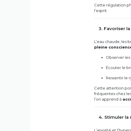
Cette régulation p
l’esprit.
3. Favoriser l
L’eau chaude, les bu
pleine conscienc
Observer les 
Écouter le bru
Ressentir le 
Cette attention po
fréquentes chez les
l’on apprend à
acc
4. Stimuler la
L’anxiété et l’hype