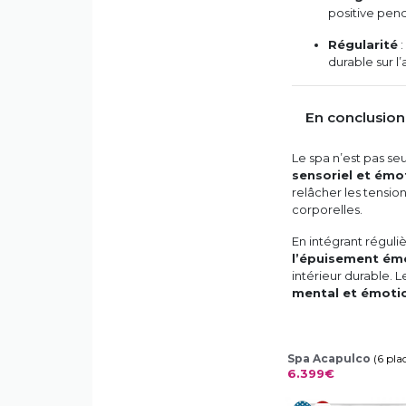
positive pend
Régularité
:
durable sur l’
En conclusion
Le spa n’est pas s
sensoriel et émo
relâcher les tensio
corporelles.
En intégrant réguli
l’épuisement ém
intérieur durable. L
mental et émoti
Spa Acapulco
(6 pla
6.399€