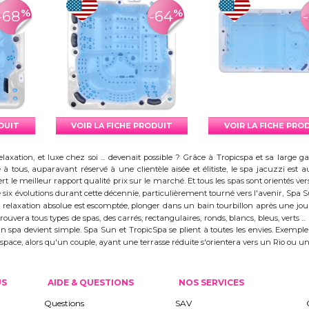
%
%
-68
-64
ODUIT
VOIR LA FICHE PRODUIT
VOIR LA FICHE PRO
elaxation, et luxe chez soi ... devenait possible ? Grâce à Tropicspa et sa larg
à tous, auparavant réservé à une clientèle aisée et élitiste, le spa jacuzzi es
 le meilleur rapport qualité prix sur le marché. Et tous les spas sont orientés vers l
ix évolutions durant cette décennie, particulièrement tourné vers l'avenir, Spa
 la relaxation absolue est escomptée, plonger dans un bain tourbillon après une j
trouvera tous types de spas, des carrés, rectangulaires, ronds, blancs, bleus, verts ...
d'un spa devient simple. Spa Sun et TropicSpa se plient à toutes les envies. Exempl
 l'espace, alors qu'un couple, ayant une terrasse réduite s'orientera vers un Rio ou
US
AIDE & QUESTIONS
NOS SERVICES
Questions
SAV