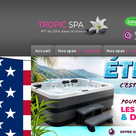
Panneau de gestion des cookies
DEV
N°1 du SPA dans le monde
Accueil
Nos spas
2 - 4 places
Nos spas
5 - 6