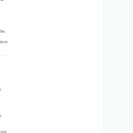
le.
mieux
s.
e
tion