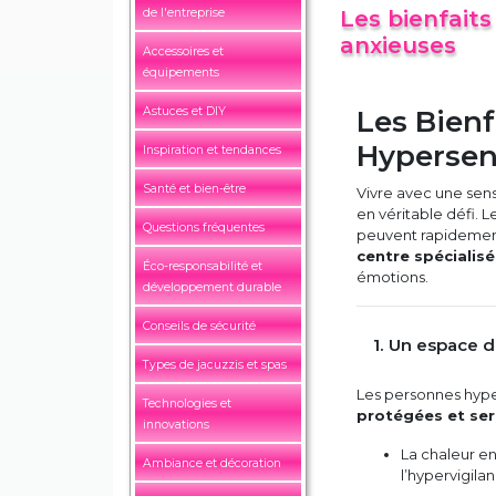
de l'entreprise
Les bienfait
anxieuses
Accessoires et
équipements
Astuces et DIY
Les Bienf
Hypersen
Inspiration et tendances
Santé et bien-être
Vivre avec une sens
en véritable défi. L
Questions fréquentes
peuvent rapidement 
centre spécialisé
Éco-responsabilité et
émotions.
développement durable
Conseils de sécurité
1. Un espace d
Types de jacuzzis et spas
Les personnes hype
Technologies et
protégées et ser
innovations
La chaleur e
Ambiance et décoration
l’hypervigila