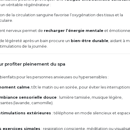
un véritable régénérateur :
n de la circulation sanguine favorise l’oxygénation des tissus et la
ulaire.
ent nerveux permet de
recharger l’énergie mentale
et émotionnel
 de légèreté après un bain procure un
bien-être durable
, aidant à 
stimulations de la journée.
ur profiter pleinement du spa
bienfaits pour les personnes anxieuses ou hypersensibles :
 moment calme
, tôt le matin ou en soirée, pour éviter les interruption
mbiance sensorielle douce
: lumière tamisée, musique légère,
santes (lavande, camomille).
 stimulations extérieures
: téléphone en mode silencieux et espac
s exercices simples
: respiration consciente, méditation ou visualisa