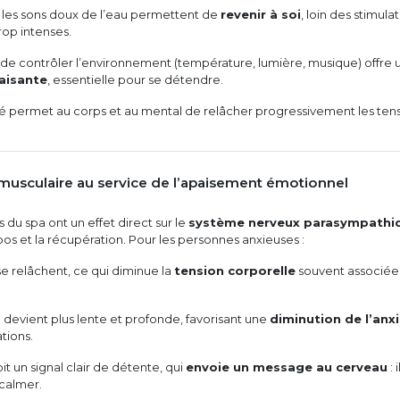
u les sons doux de l’eau permettent de
revenir à soi
, loin des stimula
rop intenses.
é de contrôler l’environnement (température, lumière, musique) offre 
aisante
, essentielle pour se détendre.
é permet au corps et au mental de relâcher progressivement les ten
 musculaire au service de l’apaisement émotionnel
ts du spa ont un effet direct sur le
système nerveux parasympathi
epos et la récupération. Pour les personnes anxieuses :
e relâchent, ce qui diminue la
tension corporelle
souvent associée
n devient plus lente et profonde, favorisant une
diminution de l’anx
ations.
it un signal clair de détente, qui
envoie un message au cerveau
: 
calmer.