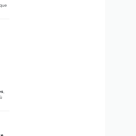
 que
es
,
où
te
.