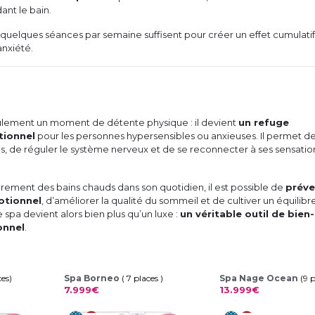
ant le bain.
 quelques séances par semaine suffisent pour créer un effet cumulatif
anxiété.
eulement un moment de détente physique : il devient
un refuge
tionnel
pour les personnes hypersensibles ou anxieuses. Il permet d
ns, de réguler le système nerveux et de se reconnecter à ses sensatio
èrement des bains chauds dans son quotidien, il est possible de
préve
otionnel
, d’améliorer la qualité du sommeil et de cultiver un équilibr
e spa devient alors bien plus qu’un luxe :
un véritable outil de bien
onnel
.
ces)
Spa Borneo
( 7 places )
Spa Nage Ocean
(9 
7.999€
13.999€