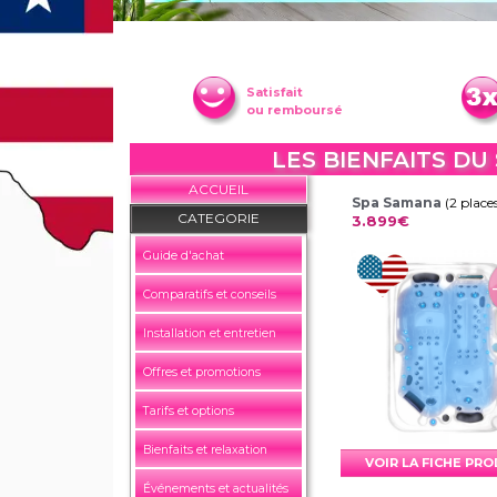
Satisfait
ou remboursé
LES BIENFAITS D
ACCUEIL
Spa Samana
(2 place
CATEGORIE
3.899€
Guide d'achat
Comparatifs et conseils
Installation et entretien
Offres et promotions
Tarifs et options
Bienfaits et relaxation
VOIR LA FICHE PR
Événements et actualités