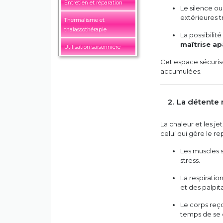
Entretien et réparation
Le silence o
extérieures t
Thermalisme et
thalassothérapie
La possibilit
maîtrise ap
Utilisation saisonnière
Cet espace sécuris
accumulées.
2. La détente
La chaleur et les je
celui qui gère le r
Les muscles s
stress.
La respiratio
et des palpit
Le corps reço
temps de se 