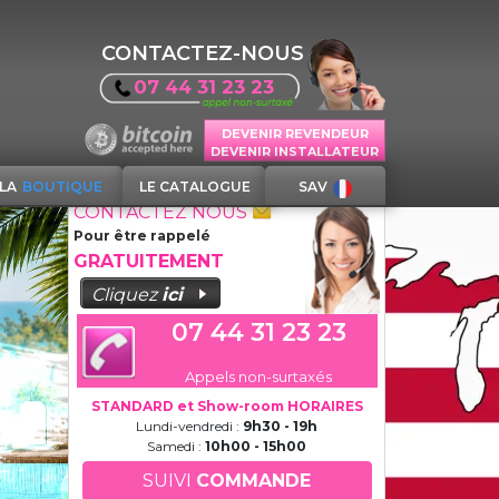
CONTACTEZ-NOUS
07 44 31 23 23
DEVENIR REVENDEUR
DEVENIR INSTALLATEUR
LA
BOUTIQUE
LE CATALOGUE
SAV
CONTACTEZ NOUS
Pour être rappelé
GRATUITEMENT
Cliquez
ici
07 44 31 23 23
Appels non-surtaxés
STANDARD et Show-room HORAIRES
Lundi-vendredi :
9h30 - 19h
Samedi :
10h00 - 15h00
SUIVI
COMMANDE