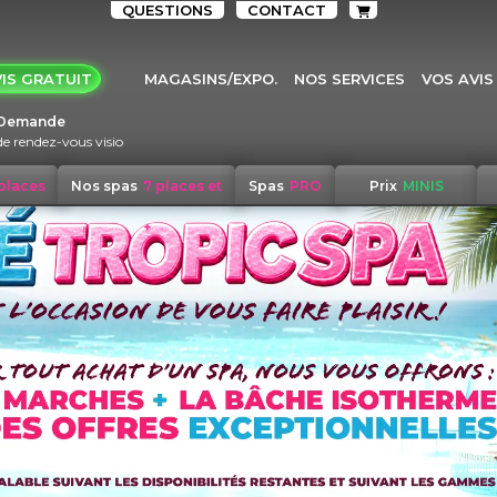
QUESTIONS
CONTACT
IS GRATUIT
MAGASINS/EXPO.
NOS SERVICES
VOS AVIS
Demande
de rendez-vous visio
 places
Nos spas
7 places et
Spas
PRO
Prix
MINIS
+