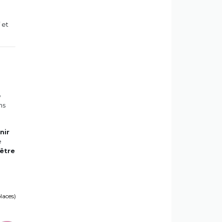
 et
e
ns
nir
e
-être
places)