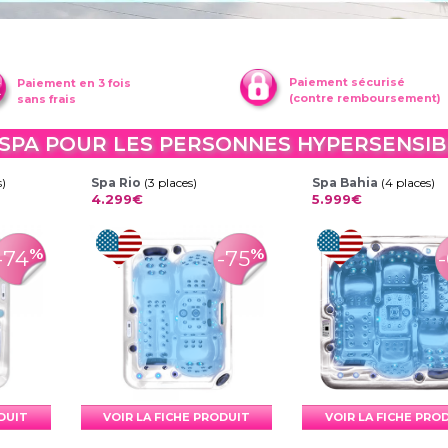
Paiement sécurisé
Paiement en 3 fois
(contre remboursement)
sans frais
U SPA POUR LES PERSONNES HYPERSENSIB
s)
Spa Rio
(3 places)
Spa Bahia
(4 places)
4.299€
5.999€
%
%
-74
-75
ODUIT
VOIR LA FICHE PRODUIT
VOIR LA FICHE PRO