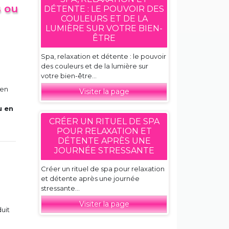
s ou
DÉTENTE : LE POUVOIR DES
COULEURS ET DE LA
LUMIÈRE SUR VOTRE BIEN-
ÊTRE
Spa, relaxation et détente : le pouvoir
des couleurs et de la lumière sur
votre bien-être...
ien
Visiter la page
u en
CRÉER UN RITUEL DE SPA
POUR RELAXATION ET
DÉTENTE APRÈS UNE
JOURNÉE STRESSANTE
Créer un rituel de spa pour relaxation
et détente après une journée
stressante...
Visiter la page
duit