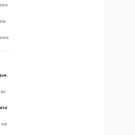
tions
une
sions
que
,
 au
iété
il est