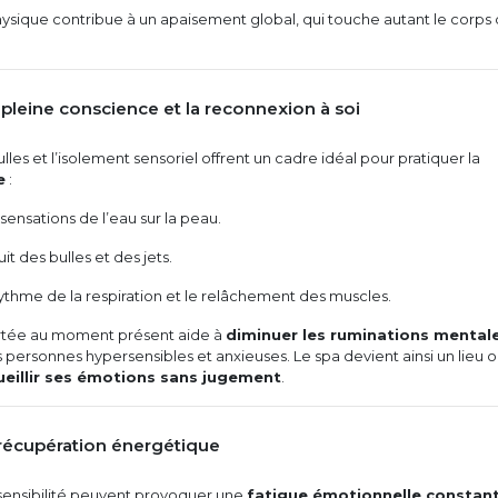
hysique contribue à un apaisement global, qui touche autant le corps
a pleine conscience et la reconnexion à soi
lles et l’isolement sensoriel offrent un cadre idéal pour pratiquer la
e
:
sensations de l’eau sur la peau.
it des bulles et des jets.
rythme de la respiration et le relâchement des muscles.
rtée au moment présent aide à
diminuer les ruminations mental
 personnes hypersensibles et anxieuses. Le spa devient ainsi un lieu 
ueillir ses émotions sans jugement
.
 récupération énergétique
rsensibilité peuvent provoquer une
fatigue émotionnelle constan