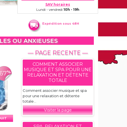
SAV horaires
Lundi - vendredi
10h - 19h
Expédition sous 48H
LES OU ANXIEUSES
— PAGE RECENTE —
COMMENT ASSOCIER
MUSIQUE ET SPA POUR UNE
%
-67
RELAXATION ET DÉTENTE
TOTALE
Comment associer musique et spa
pour une relaxation et détente
totale...
Visiter la page
DUIT
SPA, RELAXATION ET