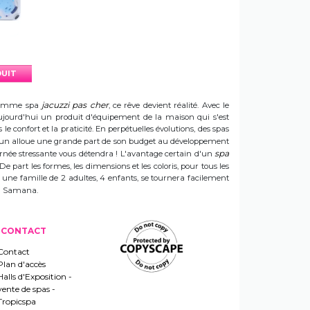
DUIT
jacuzzi pas cher
e gamme spa
, ce rêve devient réalité. Avec le
t aujourd'hui un produit d'équipement de la maison qui s'est
e confort et la praticité. En perpétuelles évolutions, des spas
 Sun alloue une grande part de son budget au développement
spa
ournée stressante vous détendra ! L'avantage certain d'un
 De part les formes, les dimensions et les coloris, pour tous les
e une famille de 2 adultes, 4 enfants, se tournera facilement
 un Samana.
CONTACT
Contact
Plan d'accès
Halls d'Exposition -
vente de spas -
Tropicspa