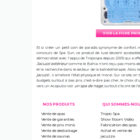
VOIR LA FICHE PR
Et si créer un petit coin de paradis synonyme de confort, r
concours de Spa Sun, ce produit de luxe devient accessible 
démocratisé avec l'appui de Tropicspa depuis 2005 qui a offert
Jacuzzi extérieur
comme le Bahia n'ont reçu pas moins de s
et la recherche dans le secteur de la balnéothérapie. Alors
jacuzzi
, il améliore l'état physique et moral. Sur ce site, on 
budgets surtout à bas prix, c'est-à-dire pas cher, le choix 
un spa de nage
vers un Acapulco voir
, surtout s'ils ont de
NOS PRODUITS
QUI SOMMES-NO
Vente de spas
Tropic Spa
Vente de garanties
Show Room Vidéo
Vente de prix minis
Fabrication des spas
Vente de destockage
Achat et vente de
Vente de saunas
jacuzzis