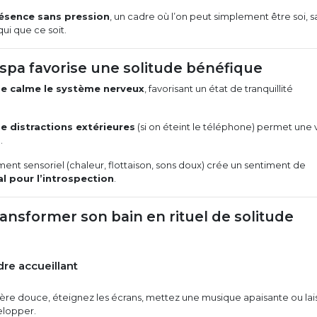
ésence sans pression
, un cadre où l’on peut simplement être soi, s
ui que ce soit.
 spa favorise une solitude bénéfique
de calme le système nerveux
, favorisant un état de tranquillité
e distractions extérieures
(si on éteint le téléphone) permet une 
.
nt sensoriel (chaleur, flottaison, sons doux) crée un sentiment de
al pour l’introspection
.
nsformer son bain en rituel de solitude
dre accueillant
ière douce, éteignez les écrans, mettez une musique apaisante ou lai
elopper.