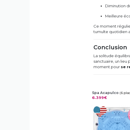
Diminution du
Meilleure éc
Ce moment régulie
tumulte quotidien a
Conclusion
La solitude équilib
sanctuaire, un lieu 
moment pour
se r
Spa Acapulco
(6 pla
6.399€