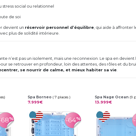
 stress social ou relationnel
oute de soi
r devient un
réservoir personnel d’équilibre
, qui aide à affronter l
vec plus de solidité intérieure.
rante n’est pas un isolement, mais une reconnexion. Le spa en devient 
pour se retrouver en profondeur, loin des attentes, des rôles et du brui
ecentrer, se nourrir de calme, et mieux habiter sa vie
.
ces)
Spa Borneo
( 7 places )
Spa Nage Ocean
(9 
7.999€
13.999€
%
%
-68
-64