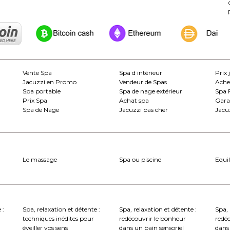
Vente Spa
Spa d intérieur
Prix 
Jacuzzi en Promo
Vendeur de Spas
Ache
Spa portable
Spa de nage extérieur
Spa 
Prix Spa
Achat spa
Gara
Spa de Nage
Jacuzzi pas cher
Jacuz
Le massage
Spa ou piscine
Equil
 :
Spa, relaxation et détente :
Spa, relaxation et détente :
Spa, 
techniques inédites pour
redécouvrir le bonheur
redé
éveiller vos sens
dans un bain sensoriel
dans 