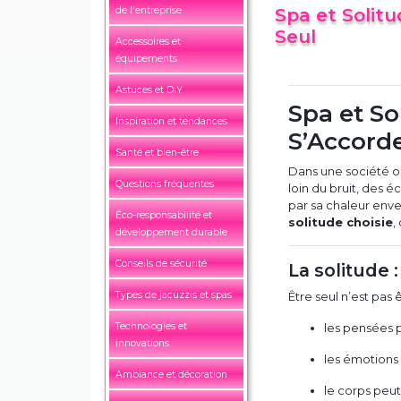
de l'entreprise
Spa et Solitu
Seul
Accessoires et
équipements
Astuces et DIY
Spa et So
Inspiration et tendances
S’Accord
Santé et bien-être
Dans une société o
Questions fréquentes
loin du bruit, des é
par sa chaleur enve
Éco-responsabilité et
solitude choisie
,
développement durable
Conseils de sécurité
La solitude 
Types de jacuzzis et spas
Être seul n’est pas
Technologies et
les pensées 
innovations
les émotions s
Ambiance et décoration
le corps peut