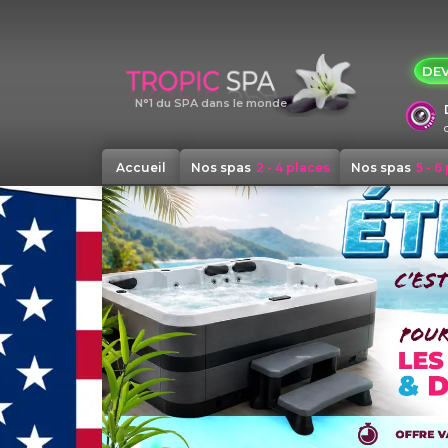
Panneau de gestion des cookies
DEV
N°1 du SPA dans le monde
Accueil
Nos spas
2 - 4 places
Nos spas
5 - 6