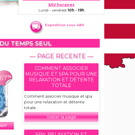
SAV horaires
Lundi - vendredi
10h - 19h
Expédition sous 48H
 DU TEMPS SEUL
— PAGE RECENTE —
COMMENT ASSOCIER
MUSIQUE ET SPA POUR UNE
%
-67
RELAXATION ET DÉTENTE
TOTALE
Comment associer musique et spa
pour une relaxation et détente
totale...
Visiter la page
DUIT
SPA, RELAXATION ET