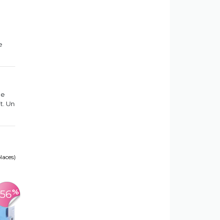
e
le
t. Un
places)
%
-56