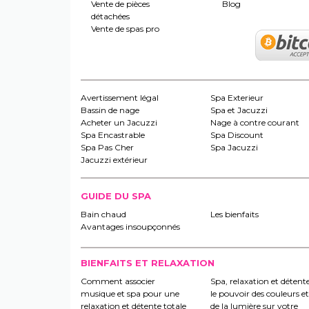
Vente de pièces
Blog
détachées
Vente de spas pro
Avertissement légal
Spa Exterieur
Bassin de nage
Spa et Jacuzzi
Acheter un Jacuzzi
Nage à contre courant
Spa Encastrable
Spa Discount
Spa Pas Cher
Spa Jacuzzi
Jacuzzi extérieur
GUIDE DU SPA
Bain chaud
Les bienfaits
Avantages insoupçonnés
BIENFAITS ET RELAXATION
Comment associer
Spa, relaxation et détente
musique et spa pour une
le pouvoir des couleurs et
relaxation et détente totale
de la lumière sur votre