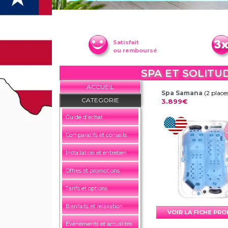
Satisfait
ou remboursé
SPA ET SOLITU
ACCUEIL
Spa Samana
(2 place
CATEGORIE
3.899€
Guide d'achat
Comparatifs et conseils
Installation et entretien
Offres et promotions
Tarifs et options
Bienfaits et relaxation
VOIR LA FICHE PR
Événements et actualités