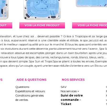
ODUIT
VOIR LA FICHE PRODUIT
VOIR LA FICHE PRO
elaxation, et luxe chez soi ... devenait possible ? Grâce à Tropicspa et sa larg
à tous, auparavant réservé à une clientèle aisée et élitiste, le spa jacuzzi es
 le meilleur rapport qualité prix sur le marché. Et tous les spas sont orientés vers l
ix évolutions durant cette décennie, particulièrement tourné vers l'avenir, Spa
 la relaxation absolue est escomptée, plonger dans un bain tourbillon après une j
trouvera tous types de spas, des carrés, rectangulaires, ronds, blancs, bleus, verts ...
d'un spa devient simple. Spa Sun et TropicSpa se plient à toutes les envies. Exempl
 l'espace, alors qu'un couple, ayant une terrasse réduite s'orientera vers un Rio ou
US
AIDE & QUESTIONS
NOS SERVICES
Questions
SAV
Expéditions et retours
Nos services +
Conditions générales
Suivi de votre
de ventes
commande -
Ticket