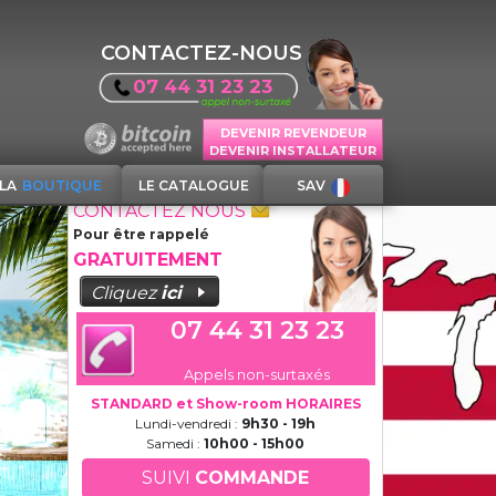
CONTACTEZ-NOUS
07 44 31 23 23
DEVENIR REVENDEUR
DEVENIR INSTALLATEUR
LA
BOUTIQUE
LE CATALOGUE
SAV
CONTACTEZ NOUS
Pour être rappelé
GRATUITEMENT
Cliquez
ici
07 44 31 23 23
Appels non-surtaxés
STANDARD et Show-room HORAIRES
Lundi-vendredi :
9h30 - 19h
Samedi :
10h00 - 15h00
SUIVI
COMMANDE