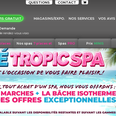
QUESTIONS
CONTACT
IS GRATUIT
MAGASINS/EXPO.
NOS SERVICES
VOS AVIS
Demande
de rendez-vous visio
 places
Nos spas
7 places et
Spas
PRO
Prix
MINIS
+