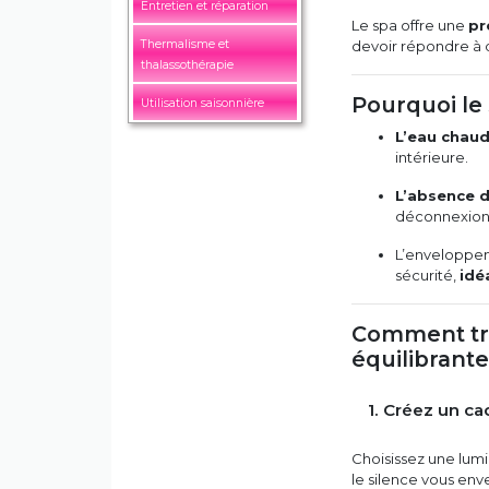
Entretien et réparation
Le spa offre une
pr
Thermalisme et
devoir répondre à q
thalassothérapie
Pourquoi le
Utilisation saisonnière
L’eau chau
intérieure.
L’absence d
déconnexion
L’enveloppeme
sécurité,
idé
Comment tra
équilibrante
1. Créez un ca
Choisissez une lum
le silence vous env