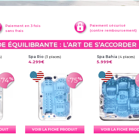
Paiement sécurisé
Paiement en 3 fois
(contre remboursement)
sans frais
DE ÉQUILIBRANTE : L’ART DE S’ACCORDER
s)
Spa Rio
(3 places)
Spa Bahia
(4 places)
4.299€
5.999€
%
%
-74
-75
ODUIT
VOIR LA FICHE PRODUIT
VOIR LA FICHE PRO