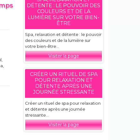
emps
DÉTENTE : LE POUVOIR DES
COULEURS ET DE LA
LUMIÈRE SUR VOTRE BIEN-
ÊTRE
Spa, relaxation et détente : le pouvoir
des couleurs et de la lumière sur
votre bien-être...
Visiter la page
l,
a,
CRÉER UN RITUEL DE SPA
POUR RELAXATION ET
DÉTENTE APRÈS UNE
JOURNÉE STRESSANTE
Créer un rituel de spa pour relaxation
et détente après une journée
stressante...
Visiter la page