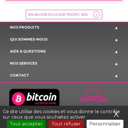
EN SAVOIR PLUS SUR TROPIC SPA
+
NOS PRODUITS
QUI SOMMES-NOUS
AIDE & QUESTIONS
NOS SERVICES
CONTACT
Ce site utilise des cookies et vous donne le contrôle
X
Ma
sur ceux que vous souhaitez activer
Tout accepter
Tout refuser
Personnaliser