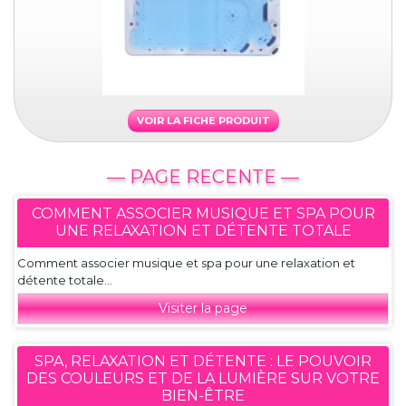
VOIR LA FICHE PRODUIT
— PAGE RECENTE —
COMMENT ASSOCIER MUSIQUE ET SPA POUR
UNE RELAXATION ET DÉTENTE TOTALE
Comment associer musique et spa pour une relaxation et
détente totale...
Visiter la page
SPA, RELAXATION ET DÉTENTE : LE POUVOIR
DES COULEURS ET DE LA LUMIÈRE SUR VOTRE
BIEN-ÊTRE