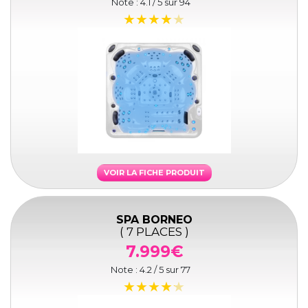
Note :
4.1
/ 5 sur
94
VOIR LA FICHE PRODUIT
SPA BORNEO
( 7 PLACES )
7.999€
Note :
4.2
/ 5 sur
77